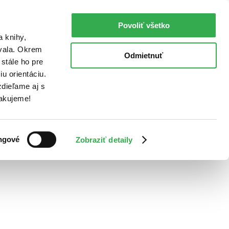
Povoliť všetko
a knihy,
ovala. Okrem
Odmietnuť
stále ho pre
u orientáciu.
dieľame aj s
Ďakujeme!
ngové
Zobraziť detaily