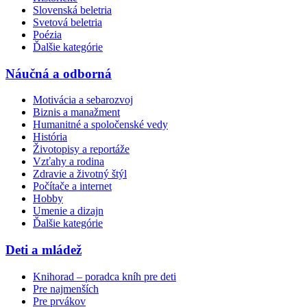
Slovenská beletria
Svetová beletria
Poézia
Ďalšie kategórie
Náučná a odborná
Motivácia a sebarozvoj
Biznis a manažment
Humanitné a spoločenské vedy
História
Životopisy a reportáže
Vzťahy a rodina
Zdravie a životný štýl
Počítače a internet
Hobby
Umenie a dizajn
Ďalšie kategórie
Deti a mládež
Knihorad – poradca kníh pre deti
Pre najmenších
Pre prvákov