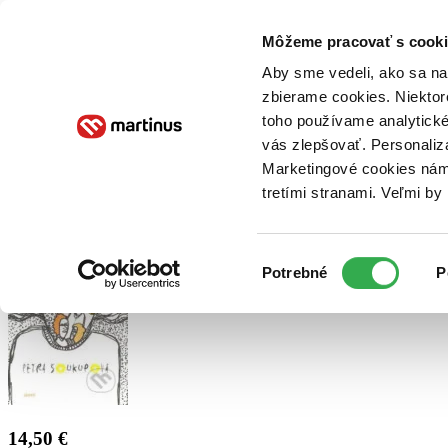
Doručenie
Kníhkupectvá
Knihovrátok
Poukážky
Knižný blog
Kontakt
Môžeme pracovať s cooki
Aby sme vedeli, ako sa na 
zbierame cookies. Niektor
E-knihy
Audioknihy
Hry
Filmy
Knihy
Doplnky
toho používame analytické
vás zlepšovať. Personaliz
Vyhľadávanie
Marketingové cookies nám 
tretími stranami. Veľmi b
Prihlásiť
Výber
Potrebné
P
súhlasu
14,50 €