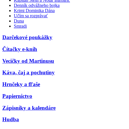
Kapitán Stein a Notár Barbarič
Denník odvážneho bojka
Krimi Dominika Dána
Učím sa rozprávať
Duna
Smradi
Darčekové poukážky
Čítačky e-kníh
Vecičky od Martinusu
Káva, čaj a pochutiny
Hrnčeky a fľaše
Papiernictvo
Zápisníky a kalendáre
Hudba