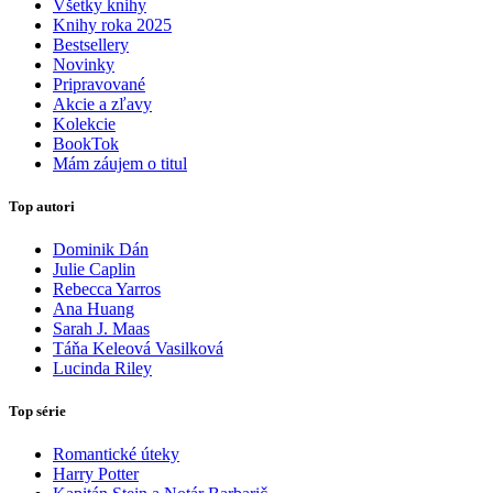
Všetky knihy
Knihy roka 2025
Bestsellery
Novinky
Pripravované
Akcie a zľavy
Kolekcie
BookTok
Mám záujem o titul
Top autori
Dominik Dán
Julie Caplin
Rebecca Yarros
Ana Huang
Sarah J. Maas
Táňa Keleová Vasilková
Lucinda Riley
Top série
Romantické úteky
Harry Potter