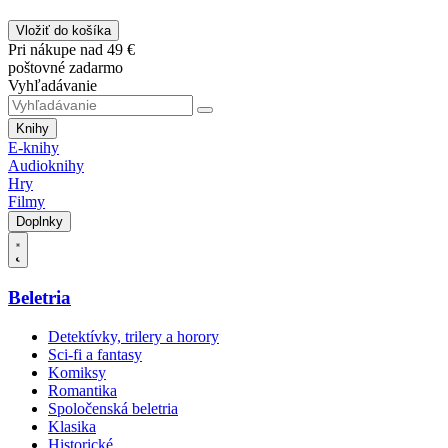
Vložiť do košíka
Pri nákupe nad 49 €
poštovné zadarmo
Vyhľadávanie
Knihy
E-knihy
Audioknihy
Hry
Filmy
Doplnky
Beletria
Detektívky, trilery a horory
Sci-fi a fantasy
Komiksy
Romantika
Spoločenská beletria
Klasika
Historické