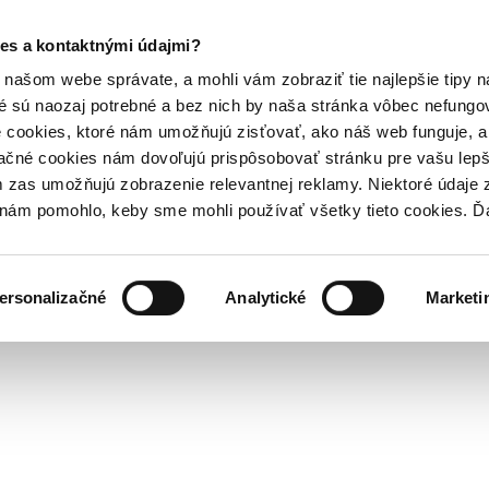
es a kontaktnými údajmi?
našom webe správate, a mohli vám zobraziť tie najlepšie tipy n
é sú naozaj potrebné a bez nich by naša stránka vôbec nefung
 cookies, ktoré nám umožňujú zisťovať, ako náš web funguje, a 
ačné cookies nám dovoľujú prispôsobovať stránku pre vašu lepši
zas umožňujú zobrazenie relevantnej reklamy. Niektoré údaje z
y nám pomohlo, keby sme mohli používať všetky tieto cookies. 
ersonalizačné
Analytické
Marketi