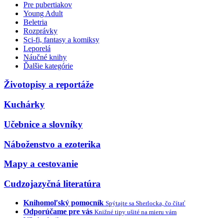
Pre pubertiakov
Young Adult
Beletria
Rozprávky
Sci-fi, fantasy a komiksy
Leporelá
Náučné knihy
Ďalšie kategórie
Životopisy a reportáže
Kuchárky
Učebnice a slovníky
Náboženstvo a ezoterika
Mapy a cestovanie
Cudzojazyčná literatúra
Knihomoľský pomocník
Spýtajte sa Sherlocka, čo čítať
Odporúčame pre vás
Knižné tipy ušité na mieru vám