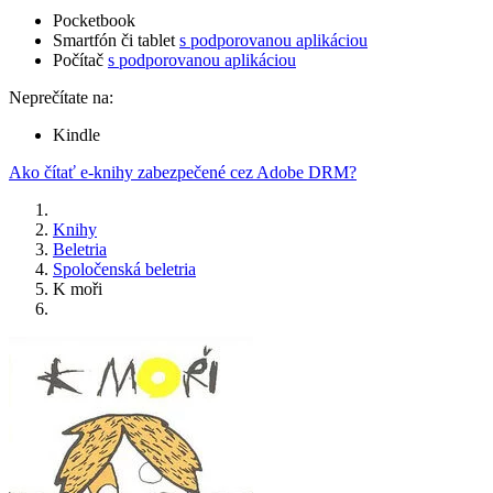
Pocketbook
Smartfón či tablet
s podporovanou aplikáciou
Počítač
s podporovanou aplikáciou
Neprečítate na:
Kindle
Ako čítať e-knihy zabezpečené cez Adobe DRM?
Knihy
Beletria
Spoločenská beletria
K moři