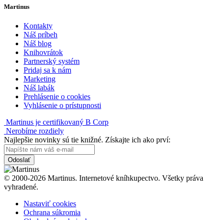
Martinus
Kontakty
Náš príbeh
Náš blog
Knihovrátok
Partnerský systém
Pridaj sa k nám
Marketing
Náš labák
Prehlásenie o cookies
Vyhlásenie o prístupnosti
Martinus je certifikovaný B Corp
Nerobíme rozdiely
Najlepšie novinky sú tie knižné. Získajte ich ako prví:
Odoslať
© 2000-2026 Martinus. Internetové kníhkupectvo. Všetky práva
vyhradené.
Nastaviť cookies
Ochrana súkromia