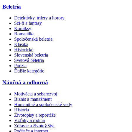
Beletria
Detektívky, trilery a horory
Sci-fi a fantasy
Komiksy
Romantika
Spoločenská beletria
Klasika
Historické
Slovenská beletria
Svetová beletria
Poézia
Ďalšie kategórie
Náučná a odborná
Motivácia a sebarozvoj
Biznis a manažment
Humanitné a spoločenské vedy
História
Životopisy a reportáže
Vzťahy a rodina
Zdravie a životný štýl
Počítače a internet