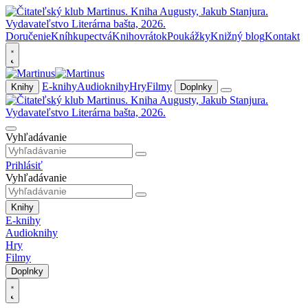
Doručenie
Kníhkupectvá
Knihovrátok
Poukážky
Knižný blog
Kontakt
E-knihy
Audioknihy
Hry
Filmy
Knihy
Doplnky
Vyhľadávanie
Prihlásiť
Vyhľadávanie
Knihy
E-knihy
Audioknihy
Hry
Filmy
Doplnky