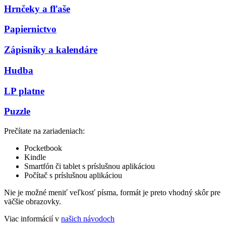
Hrnčeky a fľaše
Papiernictvo
Zápisníky a kalendáre
Hudba
LP platne
Puzzle
Prečítate na zariadeniach:
Pocketbook
Kindle
Smartfón či tablet s príslušnou aplikáciou
Počítač s príslušnou aplikáciou
Nie je možné meniť veľkosť písma, formát je preto vhodný skôr pre
väčšie obrazovky.
Viac informácií v
našich návodoch