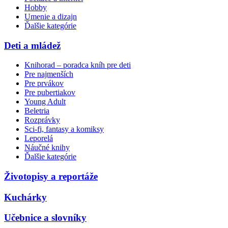
Hobby
Umenie a dizajn
Ďalšie kategórie
Deti a mládež
Knihorad – poradca kníh pre deti
Pre najmenších
Pre prvákov
Pre pubertiakov
Young Adult
Beletria
Rozprávky
Sci-fi, fantasy a komiksy
Leporelá
Náučné knihy
Ďalšie kategórie
Životopisy a reportáže
Kuchárky
Učebnice a slovníky