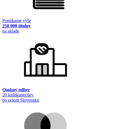
Ponúkame vyše
250 000 titulov
na sklade
Osobný odber
20 kníhkupectiev
po celom Slovensku