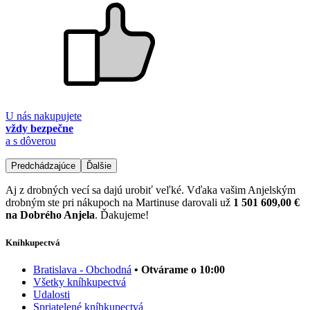
U nás nakupujete
vždy bezpečne
a s dôverou
Predchádzajúce
Ďalšie
Aj z drobných vecí sa dajú urobiť veľké. Vďaka vašim Anjelským
drobným ste pri nákupoch na Martinuse darovali už
1 501 609,00 €
na Dobrého Anjela
. Ďakujeme!
Kníhkupectvá
Bratislava - Obchodná
• Otvárame o 10:00
Všetky kníhkupectvá
Udalosti
Spriatelené kníhkupectvá