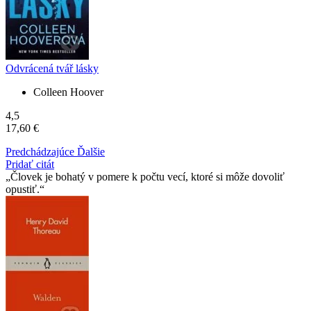
Odvrácená tvář lásky
Colleen Hoover
4,5
17,60 €
Predchádzajúce
Ďalšie
Pridať citát
Človek je bohatý v pomere k počtu vecí, ktoré si môže dovoliť
opustiť.