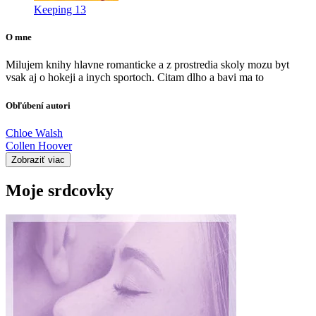
Keeping 13
O mne
Milujem knihy hlavne romanticke a z prostredia skoly mozu byt
vsak aj o hokeji a inych sportoch. Citam dlho a bavi ma to
Obľúbení autori
Chloe Walsh
Collen Hoover
Zobraziť viac
Moje srdcovky