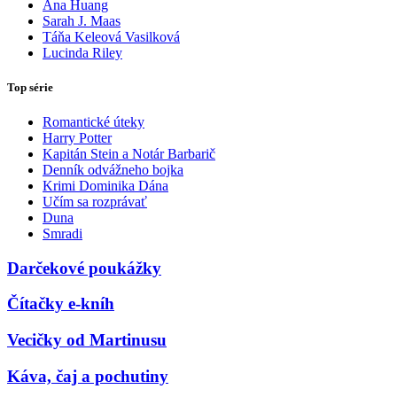
Ana Huang
Sarah J. Maas
Táňa Keleová Vasilková
Lucinda Riley
Top série
Romantické úteky
Harry Potter
Kapitán Stein a Notár Barbarič
Denník odvážneho bojka
Krimi Dominika Dána
Učím sa rozprávať
Duna
Smradi
Darčekové poukážky
Čítačky e-kníh
Vecičky od Martinusu
Káva, čaj a pochutiny