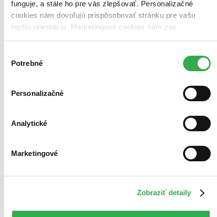
funguje, a stále ho pre vás zlepšovať. Personalizačné
cookies nám dovoľujú prispôsobovať stránku pre vašu
lepšiu orientáciu. Marketingové cookies nám zas
umožňujú zobrazenie relevantnej reklamy. Niektoré údaje
zdieľame aj s tretími stranami. Veľmi by nám pomohlo,
Výber
keby sme mohli používať všetky tieto cookies. Ďakujeme!
Potrebné
súhlasu
Personalizačné
Analytické
Marketingové
Zobraziť detaily