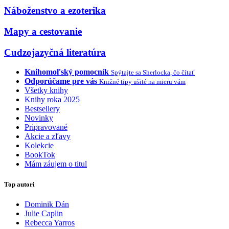
Náboženstvo a ezoterika
Mapy a cestovanie
Cudzojazyčná literatúra
Knihomoľský pomocník
Spýtajte sa Sherlocka, čo čítať
Odporúčame pre vás
Knižné tipy ušité na mieru vám
Všetky knihy
Knihy roka 2025
Bestsellery
Novinky
Pripravované
Akcie a zľavy
Kolekcie
BookTok
Mám záujem o titul
Top autori
Dominik Dán
Julie Caplin
Rebecca Yarros