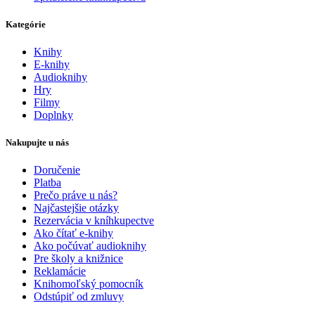
Kategórie
Knihy
E-knihy
Audioknihy
Hry
Filmy
Doplnky
Nakupujte u nás
Doručenie
Platba
Prečo práve u nás?
Najčastejšie otázky
Rezervácia v kníhkupectve
Ako čítať e-knihy
Ako počúvať audioknihy
Pre školy a knižnice
Reklamácie
Knihomoľský pomocník
Odstúpiť od zmluvy