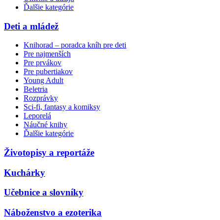
Ďalšie kategórie
Deti a mládež
Knihorad – poradca kníh pre deti
Pre najmenších
Pre prvákov
Pre pubertiakov
Young Adult
Beletria
Rozprávky
Sci-fi, fantasy a komiksy
Leporelá
Náučné knihy
Ďalšie kategórie
Životopisy a reportáže
Kuchárky
Učebnice a slovníky
Náboženstvo a ezoterika