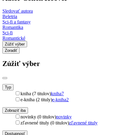
Sledovať autora
Beletria
Sci-fi a fantasy
Romantika
Sci-fi
Romantické
Zúžiť výber
Zoradiť
Zúžiť výber
Typ
kniha (7 titulov)
kniha
7
e-kniha (2 tituly)
e-kniha
2
Zobraziť iba
novinky (0 titulov)
novinky
zľavnené tituly (0 titulov)
zľavnené tituly
Dostupnosť