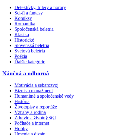
Detektívky, trilery a horory
Sci-fi a fantasy
Komiksy
Romantika
Spoločenská beletria
Klasika
Historické
Slovenská beletria
Svetová beletria
Poézia
Ďalšie kategórie
Náučná a odborná
Motivácia a sebarozvoj
Biznis a manažment
Humanitné a spoločenské vedy
História
Životopisy a reportáže
Vzťahy a rodina
Zdravie a životný štýl
Počítače a internet
Hobby
Umenie a dizajn