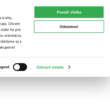
Povoliť všetko
a knihy,
ovala. Okrem
Odmietnuť
stále ho pre
u orientáciu.
dieľame aj s
Ďakujeme!
ngové
Zobraziť detaily