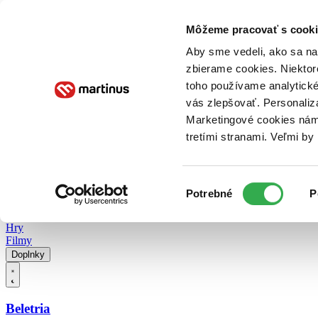
Doručenie
Kníhkupectvá
Knihovrátok
Poukážky
Knižný blog
Kontakt
Môžeme pracovať s cooki
Aby sme vedeli, ako sa na 
zbierame cookies. Niektor
E-knihy
Audioknihy
Hry
Filmy
Knihy
Doplnky
toho používame analytické
vás zlepšovať. Personaliz
Vyhľadávanie
Marketingové cookies nám 
tretími stranami. Veľmi b
Prihlásiť
Vyhľadávanie
Výber
Knihy
Potrebné
P
súhlasu
E-knihy
Audioknihy
Hry
Filmy
Doplnky
Beletria