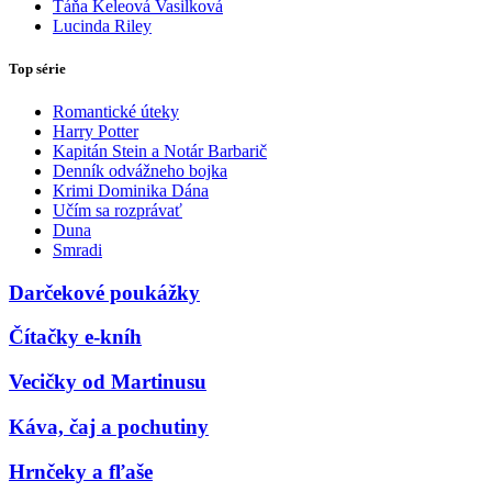
Táňa Keleová Vasilková
Lucinda Riley
Top série
Romantické úteky
Harry Potter
Kapitán Stein a Notár Barbarič
Denník odvážneho bojka
Krimi Dominika Dána
Učím sa rozprávať
Duna
Smradi
Darčekové poukážky
Čítačky e-kníh
Vecičky od Martinusu
Káva, čaj a pochutiny
Hrnčeky a fľaše