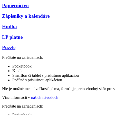
Papiernictvo
Zápisníky a kalendáre
Hudba
LP platne
Puzzle
Prečítate na zariadeniach:
Pocketbook
Kindle
Smartfón či tablet s príslušnou aplikáciou
Počítač s príslušnou aplikáciou
Nie je možné meniť veľkosť písma, formát je preto vhodný skôr pre 
Viac informácií v
našich návodoch
Prečítate na zariadeniach:
Pocketbook