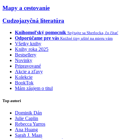
Mapy a cestovanie
Cudzojazyčná literatúra
Knihomoľský pomocník
Spýtajte sa Sherlocka, čo čítať
Odporúčame pre vás
Knižné tipy ušité na mieru vám
Všetky knihy
Knihy roka 2025
Bestsellery
Novinky
Pripravované
Akcie a zľavy
Kolekcie
BookTok
Mám záujem o titul
Top autori
Dominik Dán
Julie Caplin
Rebecca Yarros
Ana Huang
Sarah J. Maas