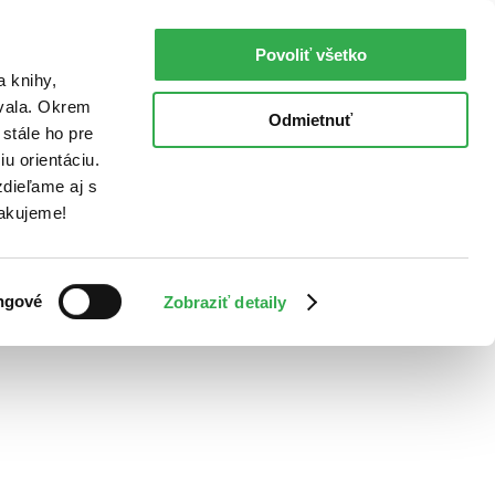
Povoliť všetko
a knihy,
ovala. Okrem
Odmietnuť
stále ho pre
u orientáciu.
dieľame aj s
Ďakujeme!
ngové
Zobraziť detaily