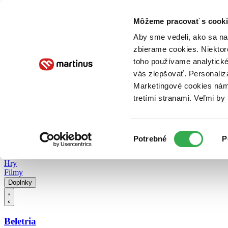
Doručenie
Kníhkupectvá
Knihovrátok
Poukážky
Knižný blog
Kontakt
Môžeme pracovať s cooki
Aby sme vedeli, ako sa na 
zbierame cookies. Niektor
E-knihy
Audioknihy
Hry
Filmy
Knihy
Doplnky
toho používame analytické
vás zlepšovať. Personaliz
Vyhľadávanie
Marketingové cookies nám 
tretími stranami. Veľmi b
Prihlásiť
Vyhľadávanie
Výber
Knihy
Potrebné
P
súhlasu
E-knihy
Audioknihy
Hry
Filmy
Doplnky
Beletria