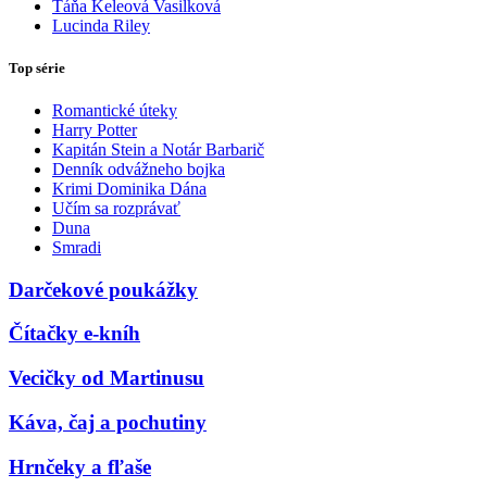
Táňa Keleová Vasilková
Lucinda Riley
Top série
Romantické úteky
Harry Potter
Kapitán Stein a Notár Barbarič
Denník odvážneho bojka
Krimi Dominika Dána
Učím sa rozprávať
Duna
Smradi
Darčekové poukážky
Čítačky e-kníh
Vecičky od Martinusu
Káva, čaj a pochutiny
Hrnčeky a fľaše