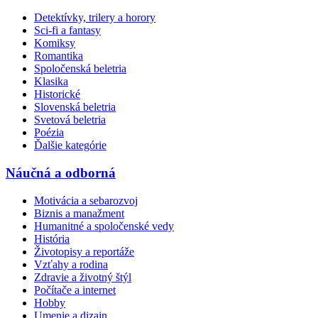
Detektívky, trilery a horory
Sci-fi a fantasy
Komiksy
Romantika
Spoločenská beletria
Klasika
Historické
Slovenská beletria
Svetová beletria
Poézia
Ďalšie kategórie
Náučná a odborná
Motivácia a sebarozvoj
Biznis a manažment
Humanitné a spoločenské vedy
História
Životopisy a reportáže
Vzťahy a rodina
Zdravie a životný štýl
Počítače a internet
Hobby
Umenie a dizajn