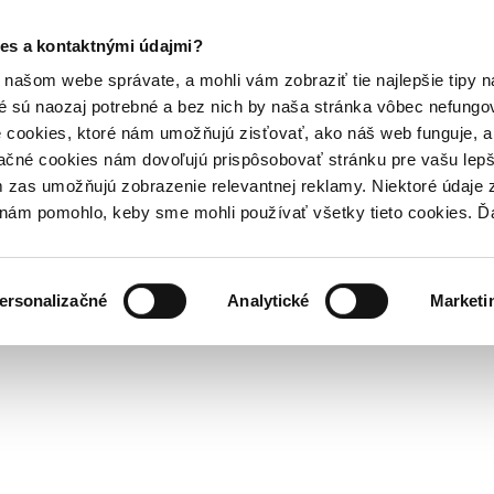
es a kontaktnými údajmi?
našom webe správate, a mohli vám zobraziť tie najlepšie tipy n
é sú naozaj potrebné a bez nich by naša stránka vôbec nefung
 cookies, ktoré nám umožňujú zisťovať, ako náš web funguje, a 
ačné cookies nám dovoľujú prispôsobovať stránku pre vašu lepši
zas umožňujú zobrazenie relevantnej reklamy. Niektoré údaje z
y nám pomohlo, keby sme mohli používať všetky tieto cookies. 
ersonalizačné
Analytické
Marketi