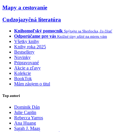
Mapy a cestovanie
Cudzojazyčná literatúra
Knihomoľský pomocník
Spýtajte sa Sherlocka, čo čítať
Odporúčame pre vás
Knižné tipy ušité na mieru vám
Všetky knihy
Knihy roka 2025
Bestsellery
Novinky
Pripravované
Akcie a zľavy
Kolekcie
BookTok
Mám záujem o titul
Top autori
Dominik Dán
Julie Caplin
Rebecca Yarros
Ana Huang
Sarah J. Maas