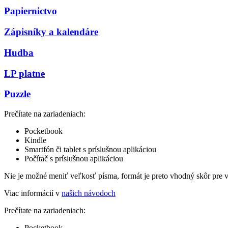
Papiernictvo
Zápisníky a kalendáre
Hudba
LP platne
Puzzle
Prečítate na zariadeniach:
Pocketbook
Kindle
Smartfón či tablet s príslušnou aplikáciou
Počítač s príslušnou aplikáciou
Nie je možné meniť veľkosť písma, formát je preto vhodný skôr pre 
Viac informácií v
našich návodoch
Prečítate na zariadeniach:
Pocketbook