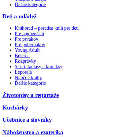
Ďalšie kategórie
Deti a mládež
Knihorad – poradca kníh pre deti
Pre najmenších
Pre prvákov
Pre pubertiakov
Young Adult
Beletria
Rozprávky
Sci-fi, fantasy a komiksy
Leporelá
Náučné knihy
Ďalšie kategórie
Životopisy a reportáže
Kuchárky
Učebnice a slovníky
Náboženstvo a ezoterika