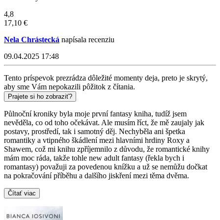
4,8
17,10 €
Nela Chrástecká
napísala recenziu
09.04.2025 17:48
Tento príspevok prezrádza dôležité momenty deja, preto je skrytý,
aby sme Vám nepokazili pôžitok z čítania.
Prajete si ho zobraziť?
Půlnoční kroniky byla moje první fantasy kniha, tudíž jsem
nevěděla, co od toho očekávat. Ale musím říct, že mě zaujaly jak
postavy, prostředí, tak i samotný děj. Nechyběla ani špetka
romantiky a vtipného škádlení mezi hlavními hrdiny Roxy a
Shawem, což mi knihu zpříjemnilo z důvodu, že romantické knihy
mám moc ráda, takže tohle new adult fantasy (řekla bych i
romantasy) považuji za povedenou knížku a už se nemůžu dočkat
na pokračování příběhu a dalšího jiskření mezi těma dvěma.
Čítať viac