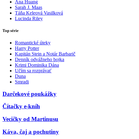
Ana Huang
Sarah J. Maas
Táňa Keleová Vasilková
Lucinda Riley
Top série
Romantické úteky
Harry Potter
Kapitán Stein a Notár Barbarič
Denník odvážneho bojka
Krimi Dominika Dána
Učím sa rozprávať
Duna
Smradi
Darčekové poukážky
Čítačky e-kníh
Vecičky od Martinusu
Káva, čaj a pochutiny