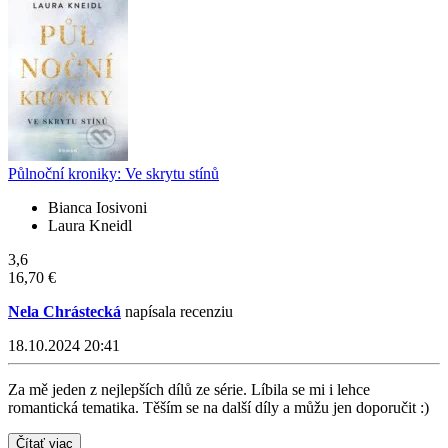
Půlnoční kroniky: Ve skrytu stínů
Bianca Iosivoni
Laura Kneidl
3,6
16,70 €
Nela Chrástecká
napísala recenziu
18.10.2024 20:41
Za mě jeden z nejlepších dílů ze série. Líbila se mi i lehce
romantická tematika. Těším se na další díly a můžu jen doporučit :)
Čítať viac