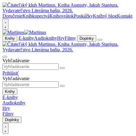
Doručenie
Kníhkupectvá
Knihovrátok
Poukážky
Knižný blog
Kontakt
E-knihy
Audioknihy
Hry
Filmy
Knihy
Doplnky
Vyhľadávanie
Prihlásiť
Vyhľadávanie
Knihy
E-knihy
Audioknihy
Hry
Filmy
Doplnky