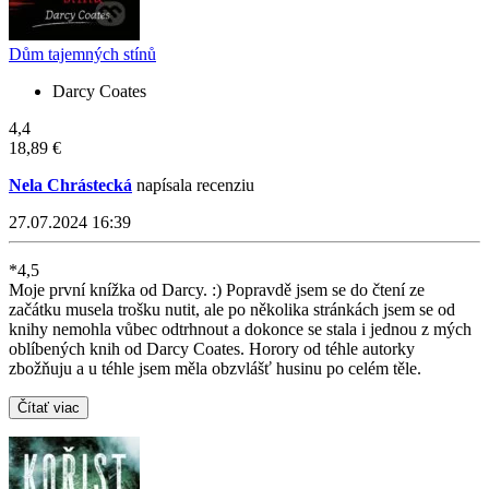
Dům tajemných stínů
Darcy Coates
4,4
18,89 €
Nela Chrástecká
napísala recenziu
27.07.2024 16:39
*4,5
Moje první knížka od Darcy. :) Popravdě jsem se do čtení ze
začátku musela trošku nutit, ale po několika stránkách jsem se od
knihy nemohla vůbec odtrhnout a dokonce se stala i jednou z mých
oblíbených knih od Darcy Coates. Horory od téhle autorky
zbožňuju a u téhle jsem měla obzvlášť husinu po celém těle.
Čítať viac