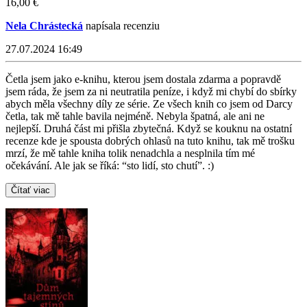
16,00 €
Nela Chrástecká
napísala recenziu
27.07.2024 16:49
Četla jsem jako e-knihu, kterou jsem dostala zdarma a popravdě
jsem ráda, že jsem za ni neutratila peníze, i když mi chybí do sbírky
abych měla všechny díly ze série. Ze všech knih co jsem od Darcy
četla, tak mě tahle bavila nejméně. Nebyla špatná, ale ani ne
nejlepší. Druhá část mi přišla zbytečná. Když se kouknu na ostatní
recenze kde je spousta dobrých ohlasů na tuto knihu, tak mě trošku
mrzí, že mě tahle kniha tolik nenadchla a nesplnila tím mé
očekávání. Ale jak se říká: “sto lidí, sto chutí”. :)
Čítať viac