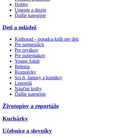
Hobby
Umenie a dizajn
Ďalšie kategórie
Deti a mládež
Knihorad – poradca kníh pre deti
Pre najmenších
Pre prvákov
Pre pubertiakov
Young Adult
Beletria
Rozprávky
Sci-fi, fantasy a komiksy
Leporelá
Náučné knihy
Ďalšie kategórie
Životopisy a reportáže
Kuchárky
Učebnice a slovníky