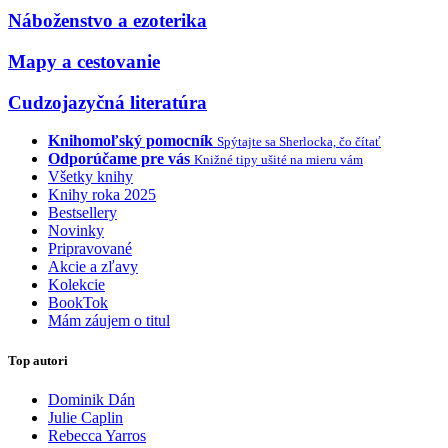
Náboženstvo a ezoterika
Mapy a cestovanie
Cudzojazyčná literatúra
Knihomoľský pomocník
Spýtajte sa Sherlocka, čo čítať
Odporúčame pre vás
Knižné tipy ušité na mieru vám
Všetky knihy
Knihy roka 2025
Bestsellery
Novinky
Pripravované
Akcie a zľavy
Kolekcie
BookTok
Mám záujem o titul
Top autori
Dominik Dán
Julie Caplin
Rebecca Yarros