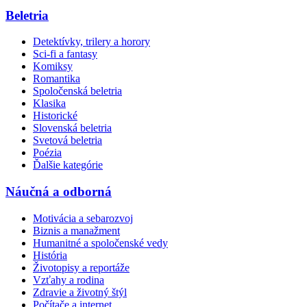
Beletria
Detektívky, trilery a horory
Sci-fi a fantasy
Komiksy
Romantika
Spoločenská beletria
Klasika
Historické
Slovenská beletria
Svetová beletria
Poézia
Ďalšie kategórie
Náučná a odborná
Motivácia a sebarozvoj
Biznis a manažment
Humanitné a spoločenské vedy
História
Životopisy a reportáže
Vzťahy a rodina
Zdravie a životný štýl
Počítače a internet