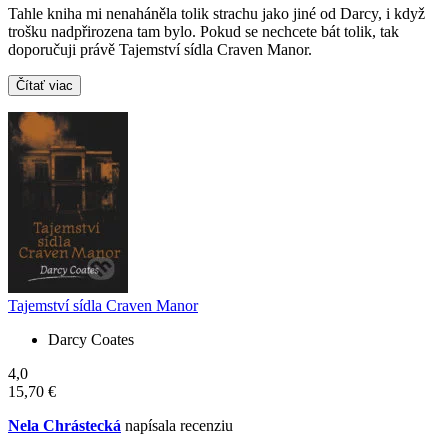
Tahle kniha mi nenaháněla tolik strachu jako jiné od Darcy, i když
trošku nadpřirozena tam bylo. Pokud se nechcete bát tolik, tak
doporučuji právě Tajemství sídla Craven Manor.
Čítať viac
Tajemství sídla Craven Manor
Darcy Coates
4,0
15,70 €
Nela Chrástecká
napísala recenziu