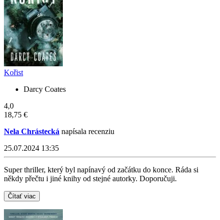
Kořist
Darcy Coates
4,0
18,75 €
Nela Chrástecká
napísala recenziu
25.07.2024 13:35
Super thriller, který byl napínavý od začátku do konce. Ráda si
někdy přečtu i jiné knihy od stejné autorky. Doporučuji.
Čítať viac