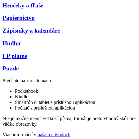
Hrnčeky a fľaše
Papiernictvo
Zápisníky a kalendáre
Hudba
LP platne
Puzzle
Prečítate na zariadeniach:
Pocketbook
Kindle
Smartfón či tablet s príslušnou aplikáciou
Počítač s príslušnou aplikáciou
Nie je možné meniť veľkosť písma, formát je preto vhodný skôr pre
väčšie obrazovky.
Viac informácií v
našich návodoch