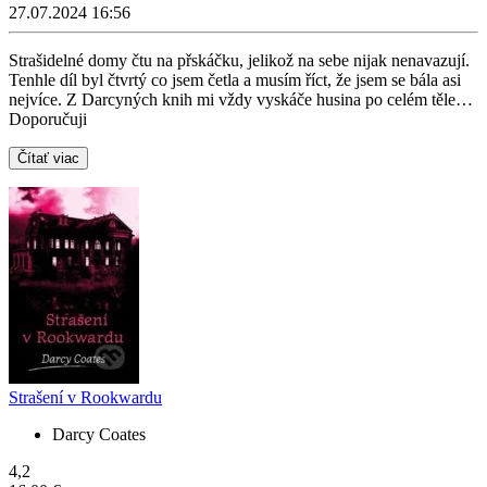
27.07.2024 16:56
Strašidelné domy čtu na přskáčku, jelikož na sebe nijak nenavazují.
Tenhle díl byl čtvrtý co jsem četla a musím říct, že jsem se bála asi
nejvíce. Z Darcyných knih mi vždy vyskáče husina po celém těle…
Doporučuji
Čítať viac
Strašení v Rookwardu
Darcy Coates
4,2