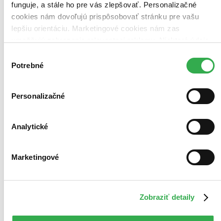
funguje, a stále ho pre vás zlepšovať. Personalizačné
cookies nám dovoľujú prispôsobovať stránku pre vašu
lepšiu orientáciu. Marketingové cookies nám zas
umožňujú zobrazenie relevantnej reklamy. Niektoré údaje
zdieľame aj s tretími stranami. Veľmi by nám pomohlo,
Výber
keby sme mohli používať všetky tieto cookies. Ďakujeme!
Potrebné
súhlasu
Personalizačné
Analytické
Marketingové
Moje aktivity
Zobraziť detaily
Nela Chrástecká
napísala recenziu
22.04.2025 08:08