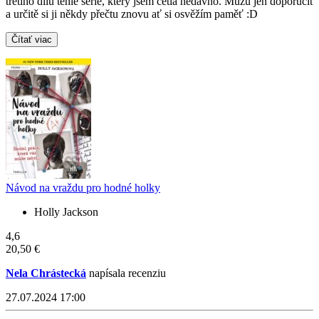
třetího dílu téhle série, který jsem četla nedávno. Můžu jen doporučit
a určitě si ji někdy přečtu znovu ať si osvěžím paměť :D
Čítať viac
Návod na vraždu pro hodné holky
Holly Jackson
4,6
20,50 €
Nela Chrástecká
napísala recenziu
27.07.2024 17:00