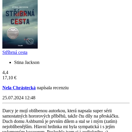
Stříbrná cesta
Stina Jackson
4,4
17,10 €
Nela Chrástecká
napísala recenziu
25.07.2024 12:48
Darcy je mojí oblíbenou autorkou, která napsala super sérii
samostatných hororových příběhů, takže čtu díly na přeskáčku.
Duch domu Ashburnů je prvním dílem a stal se i mým (zatím)
nejoblíbenějším. Hlavní hrdinka mi byla sympatická i s jejím
vykrmeným kocourem. Poslechla jsem si i audioknihu. :)