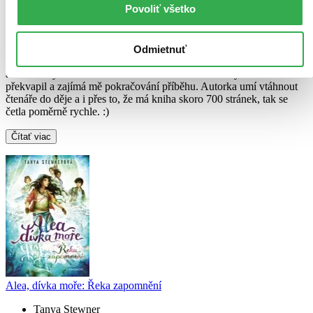
Povoliť všetko
Popravdě mám smíšené pocity. Ostatní díly se mi rozhodne líbily o
něco více než tenhle (možná tím, že jsem už vyrostla), ale tenhle byl
taky super. Kniha mi chvílemi připadala zbytecně dlouhá a
Odmietnuť
natahovaná, ale na druhou stranu tam bylo vše co bylo potřeba vědět
a vlastně bych knihu asi kratší nechtěla. Konec knihy mě mile
překvapil a zajímá mě pokračování příběhu. Autorka umí vtáhnout
čtenáře do děje a i přes to, že má kniha skoro 700 stránek, tak se
četla poměrně rychle. :)
Čítať viac
Alea, dívka moře: Řeka zapomnění
Tanya Stewner