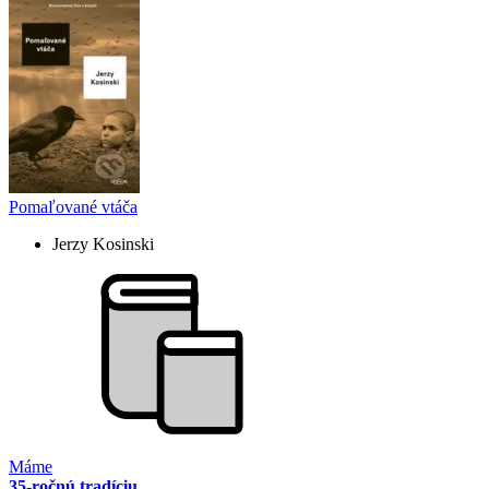
Pomaľované vtáča
Jerzy Kosinski
Máme
35-ročnú tradíciu