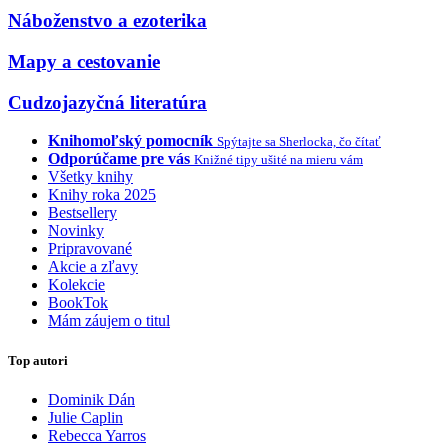
Náboženstvo a ezoterika
Mapy a cestovanie
Cudzojazyčná literatúra
Knihomoľský pomocník
Spýtajte sa Sherlocka, čo čítať
Odporúčame pre vás
Knižné tipy ušité na mieru vám
Všetky knihy
Knihy roka 2025
Bestsellery
Novinky
Pripravované
Akcie a zľavy
Kolekcie
BookTok
Mám záujem o titul
Top autori
Dominik Dán
Julie Caplin
Rebecca Yarros