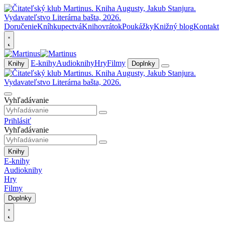
Doručenie
Kníhkupectvá
Knihovrátok
Poukážky
Knižný blog
Kontakt
E-knihy
Audioknihy
Hry
Filmy
Knihy
Doplnky
Vyhľadávanie
Prihlásiť
Vyhľadávanie
Knihy
E-knihy
Audioknihy
Hry
Filmy
Doplnky