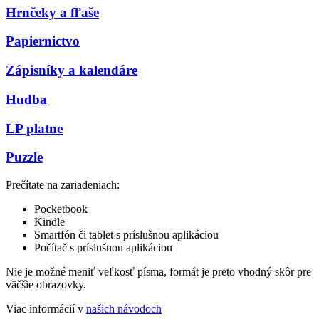
Hrnčeky a fľaše
Papiernictvo
Zápisníky a kalendáre
Hudba
LP platne
Puzzle
Prečítate na zariadeniach:
Pocketbook
Kindle
Smartfón či tablet s príslušnou aplikáciou
Počítač s príslušnou aplikáciou
Nie je možné meniť veľkosť písma, formát je preto vhodný skôr pre
väčšie obrazovky.
Viac informácií v
našich návodoch