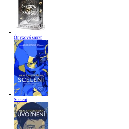
Ónyxová smršť
Scelení