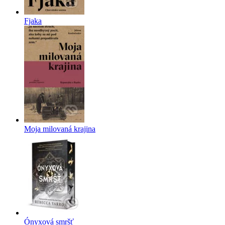
Fjaka
Moja milovaná krajina
Ónyxová smršť