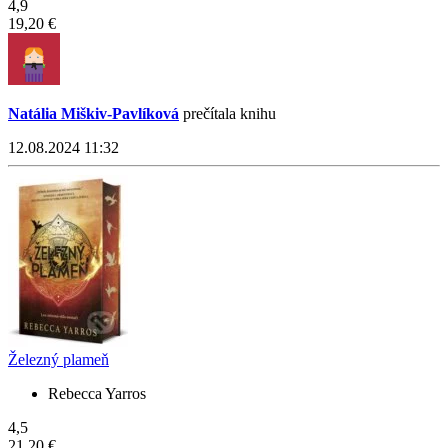
4,9
19,20 €
Natália Miškiv-Pavlíková
prečítala knihu
12.08.2024 11:32
Železný plameň
Rebecca Yarros
4,5
21,20 €