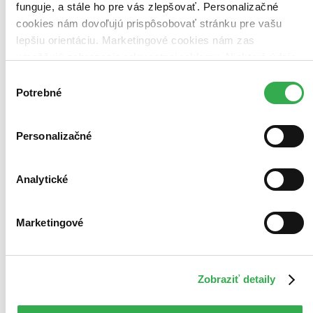
funguje, a stále ho pre vás zlepšovať. Personalizačné
cookies nám dovoľujú prispôsobovať stránku pre vašu
lepšiu orientáciu. Marketingové cookies nám zas
umožňujú zobrazenie relevantnej reklamy. Niektoré údaje
zdieľame aj s tretími stranami. Veľmi by nám pomohlo,
Výber
keby sme mohli používať všetky tieto cookies. Ďakujeme!
Potrebné
súhlasu
Personalizačné
Analytické
Marketingové
Zobraziť detaily