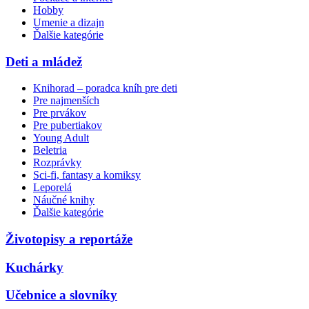
Hobby
Umenie a dizajn
Ďalšie kategórie
Deti a mládež
Knihorad – poradca kníh pre deti
Pre najmenších
Pre prvákov
Pre pubertiakov
Young Adult
Beletria
Rozprávky
Sci-fi, fantasy a komiksy
Leporelá
Náučné knihy
Ďalšie kategórie
Životopisy a reportáže
Kuchárky
Učebnice a slovníky