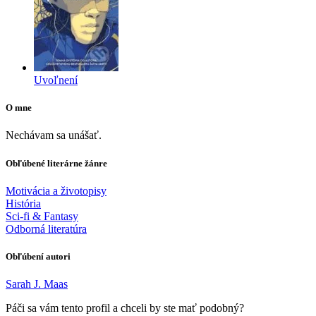
Uvoľnení
O mne
Nechávam sa unášať.
Obľúbené literárne žánre
Motivácia a životopisy
História
Sci-fi & Fantasy
Odborná literatúra
Obľúbení autori
Sarah J. Maas
Páči sa vám tento profil a chceli by ste mať podobný?