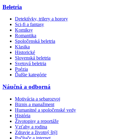
Beletria
Detektívky, trilery a horory
Sci-fi a fantasy
Komiksy
Romantika
Spoločenská beletria
Klasika
Historické
Slovenská beletria
Svetová beletria
Poézia
Ďalšie kategórie
Náučná a odborná
Motivácia a sebarozvoj
Biznis a manažment
Humanitné a spoločenské vedy
História
Životopisy a reportáže
Vzťahy a rodina
Zdravie a životný štýl
Počítače a internet