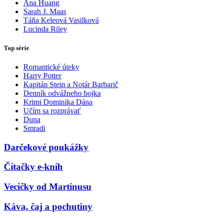
Ana Huang
Sarah J. Maas
Táňa Keleová Vasilková
Lucinda Riley
Top série
Romantické úteky
Harry Potter
Kapitán Stein a Notár Barbarič
Denník odvážneho bojka
Krimi Dominika Dána
Učím sa rozprávať
Duna
Smradi
Darčekové poukážky
Čítačky e-kníh
Vecičky od Martinusu
Káva, čaj a pochutiny