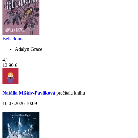
Belladonna
Adalyn Grace
4,2
13,90 €
Natália Miškiv-Pavlíková
prečítala knihu
16.07.2026 10:09