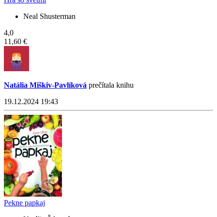
Neal Shusterman
4,0
11,60 €
Natália Miškiv-Pavlíková
prečítala knihu
19.12.2024 19:43
Pekne papkaj