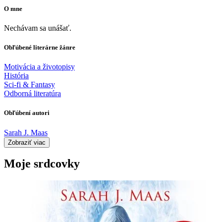
O mne
Nechávam sa unášať.
Obľúbené literárne žánre
Motivácia a životopisy
História
Sci-fi & Fantasy
Odborná literatúra
Obľúbení autori
Sarah J. Maas
Zobraziť viac
Moje srdcovky