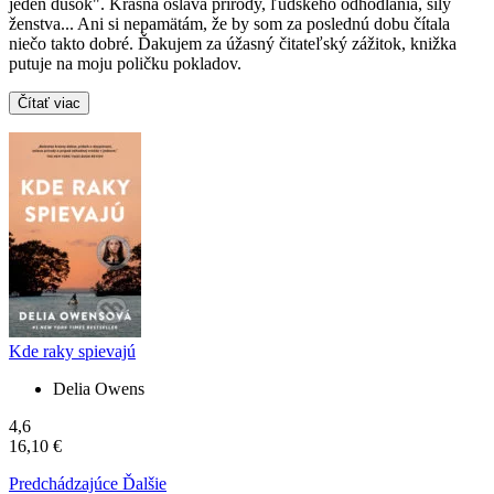
jeden dúšok". Krásna oslava prírody, ľudského odhodlania, sily
ženstva... Ani si nepamätám, že by som za poslednú dobu čítala
niečo takto dobré. Ďakujem za úžasný čitateľský zážitok, knižka
putuje na moju poličku pokladov.
Čítať viac
Kde raky spievajú
Delia Owens
4,6
16,10 €
Predchádzajúce
Ďalšie