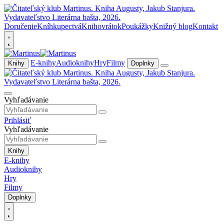
Doručenie
Kníhkupectvá
Knihovrátok
Poukážky
Knižný blog
Kontakt
E-knihy
Audioknihy
Hry
Filmy
Knihy
Doplnky
Vyhľadávanie
Prihlásiť
Vyhľadávanie
Knihy
E-knihy
Audioknihy
Hry
Filmy
Doplnky