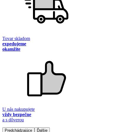
Tovar skladom
expedujeme
okamžite
U nás nakupujete
vždy bezpečne
a s dôverou
Predchádzajúce
Ďalšie