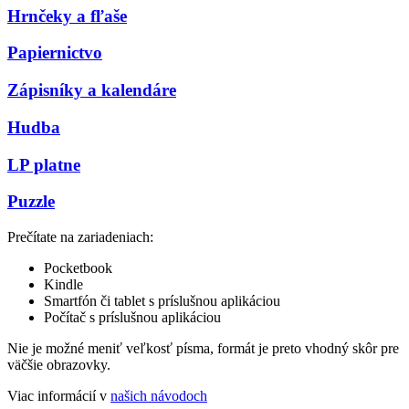
Hrnčeky a fľaše
Papiernictvo
Zápisníky a kalendáre
Hudba
LP platne
Puzzle
Prečítate na zariadeniach:
Pocketbook
Kindle
Smartfón či tablet s príslušnou aplikáciou
Počítač s príslušnou aplikáciou
Nie je možné meniť veľkosť písma, formát je preto vhodný skôr pre
väčšie obrazovky.
Viac informácií v
našich návodoch