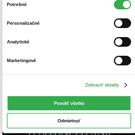
keby sme mohli používať všetky tieto cookies. Ďakujeme!
Potrebné
súhlasu
Personalizačné
Analytické
Marketingové
Zobraziť detaily
Povoliť všetko
Odmietnuť