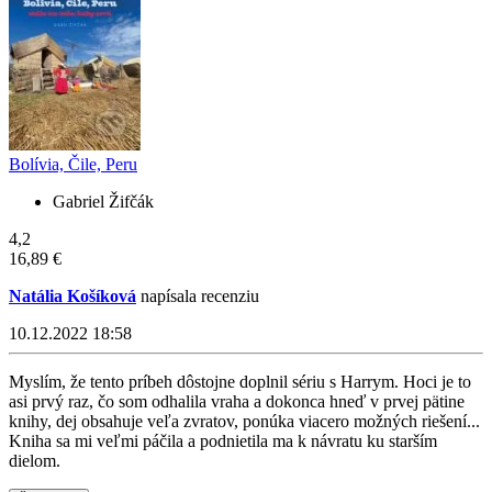
Bolívia, Čile, Peru
Gabriel Žifčák
4,2
16,89 €
Natália Košíková
napísala recenziu
10.12.2022 18:58
Myslím, že tento príbeh dôstojne doplnil sériu s Harrym. Hoci je to
asi prvý raz, čo som odhalila vraha a dokonca hneď v prvej pätine
knihy, dej obsahuje veľa zvratov, ponúka viacero možných riešení...
Kniha sa mi veľmi páčila a podnietila ma k návratu ku starším
dielom.