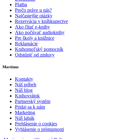
Platba
Prečo práve u nás?
Najčastejšie otázky
Rezervácia v kníhkupectve
Ako čítať e-knihy
Ako počúvať audioknihy
Pre školy a knižnice
Reklamácie
Knihomoľský pomocník
Odstúpiť od zmluvy
Martinus
Kontakty
Náš príbeh
Náš blog
Knihovrátok
Partnerský systém
Pridaj sa k nám
Marketing
Náš labák
Prehlásenie o cookies
Vyhlásenie o prístupnosti