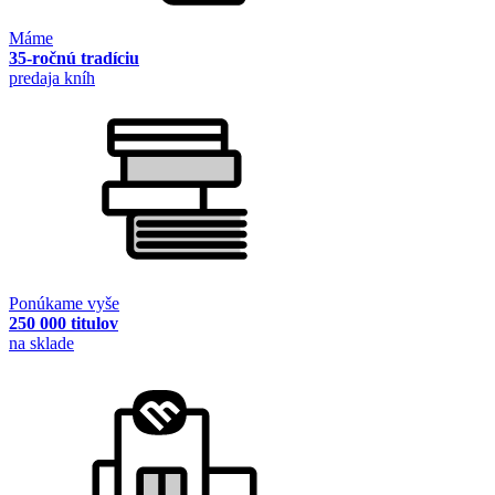
Máme
35-ročnú tradíciu
predaja kníh
Ponúkame vyše
250 000 titulov
na sklade