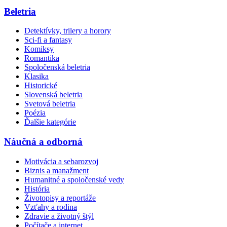
Beletria
Detektívky, trilery a horory
Sci-fi a fantasy
Komiksy
Romantika
Spoločenská beletria
Klasika
Historické
Slovenská beletria
Svetová beletria
Poézia
Ďalšie kategórie
Náučná a odborná
Motivácia a sebarozvoj
Biznis a manažment
Humanitné a spoločenské vedy
História
Životopisy a reportáže
Vzťahy a rodina
Zdravie a životný štýl
Počítače a internet