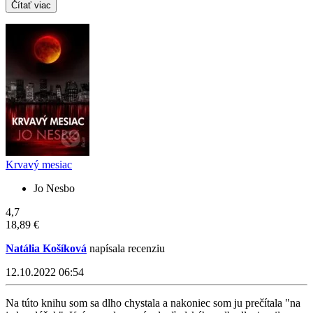
Čítať viac
Krvavý mesiac
Jo Nesbo
4,7
18,89 €
Natália Košíková
napísala recenziu
12.10.2022 06:54
Na túto knihu som sa dlho chystala a nakoniec som ju prečítala "na