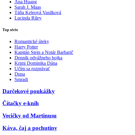
Ana Huang
Sarah J. Maas
Táňa Keleová Vasilková
Lucinda Riley
Top série
Romantické úteky
Harry Potter
Kapitán Stein a Notár Barbarič
Denník odvážneho bojka
Krimi Dominika Dána
Učím sa rozprávať
Duna
Smradi
Darčekové poukážky
Čítačky e-kníh
Vecičky od Martinusu
Káva, čaj a pochutiny