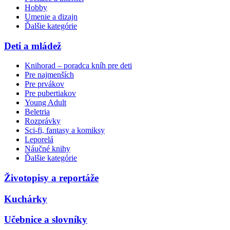
Hobby
Umenie a dizajn
Ďalšie kategórie
Deti a mládež
Knihorad – poradca kníh pre deti
Pre najmenších
Pre prvákov
Pre pubertiakov
Young Adult
Beletria
Rozprávky
Sci-fi, fantasy a komiksy
Leporelá
Náučné knihy
Ďalšie kategórie
Životopisy a reportáže
Kuchárky
Učebnice a slovníky