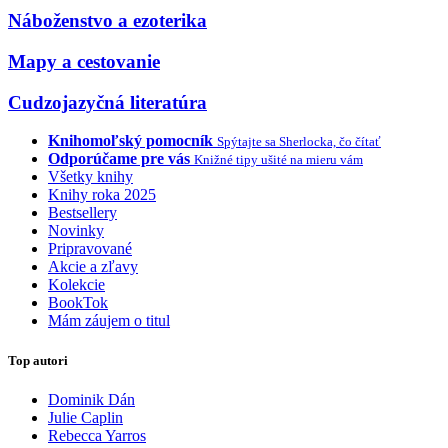
Náboženstvo a ezoterika
Mapy a cestovanie
Cudzojazyčná literatúra
Knihomoľský pomocník
Spýtajte sa Sherlocka, čo čítať
Odporúčame pre vás
Knižné tipy ušité na mieru vám
Všetky knihy
Knihy roka 2025
Bestsellery
Novinky
Pripravované
Akcie a zľavy
Kolekcie
BookTok
Mám záujem o titul
Top autori
Dominik Dán
Julie Caplin
Rebecca Yarros