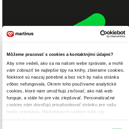
Môžeme pracovať s cookies a kontaktnými údajmi?
Aby sme vedeli, ako sa na našom webe správate, a mohli
vám zobraziť tie najlepšie tipy na knihy, zbierame cookies.
Niektoré sú naozaj potrebné a bez nich by naša stránka
vôbec nefungovala. Okrem toho používame analytické
cookies, ktoré nám umožňujú zisťovať, ako náš web
funguje, a stále ho pre vás zlepšovať. Personalizačné
cookies nám dovoľujú prispôsobovať stránku pre vašu
lepšiu orientáciu. Marketingové cookies nám zas
umožňujú zobrazenie relevantnej reklamy. Niektoré údaje
zdieľame aj s tretími stranami. Veľmi by nám pomohlo,
Výber