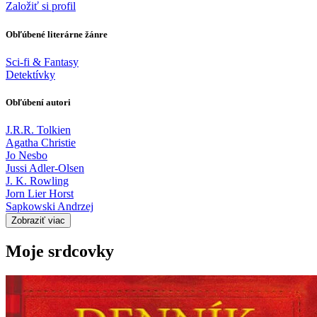
Založiť si profil
Obľúbené literárne žánre
Sci-fi & Fantasy
Detektívky
Obľúbení autori
J.R.R. Tolkien
Agatha Christie
Jo Nesbo
Jussi Adler-Olsen
J. K. Rowling
Jorn Lier Horst
Sapkowski Andrzej
Zobraziť viac
Moje srdcovky