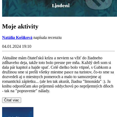
Moje aktivity
Natália Košíková
napísala recenziu
04.01.2024 19:10
Aktuálne mám čitateľskú krízu a neviem sa vžiť do žiadneho
zdĺhaveho deja, takže toto bolo presne pre mňa. Každý deň som si
dala pár kapitol a hajde spať. Celé dielko bolo vtipné, s Gabkom a
družinou sme si prešli všetky miestne pasce na turistov, čo-to sme sa
dozvedeli aj o miestnych pomeroch a malo to samozrejme aj
romantickú zápletku... (ale len tak akurát, žiadna "limonáda" :). Ja
knihu odporúčam ako príjemnú oddychovú po nepríjemných dňoch
- tak na "popravenie" nálady.
Čítať viac