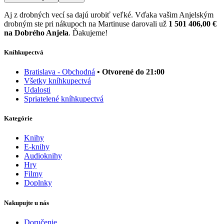
Aj z drobných vecí sa dajú urobiť veľké. Vďaka vašim Anjelským
drobným ste pri nákupoch na Martinuse darovali už
1 501 406,00 €
na Dobrého Anjela
. Ďakujeme!
Kníhkupectvá
Bratislava - Obchodná
• Otvorené do 21:00
Všetky kníhkupectvá
Udalosti
Spriatelené kníhkupectvá
Kategórie
Knihy
E-knihy
Audioknihy
Hry
Filmy
Doplnky
Nakupujte u nás
Doručenie