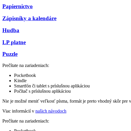
Papiernictvo
Zápisníky a kalendáre
Hudba
LP platne
Puzzle
Prečítate na zariadeniach:
Pocketbook
Kindle
Smartfón či tablet s príslušnou aplikáciou
Počítač s príslušnou aplikáciou
Nie je možné meniť veľkosť písma, formát je preto vhodný skôr pre 
Viac informácií v
našich návodoch
Prečítate na zariadeniach:
Pocketbook