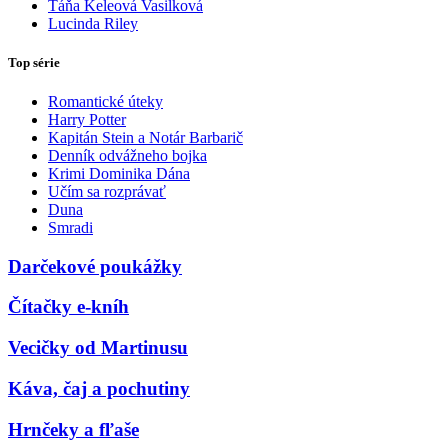
Táňa Keleová Vasilková
Lucinda Riley
Top série
Romantické úteky
Harry Potter
Kapitán Stein a Notár Barbarič
Denník odvážneho bojka
Krimi Dominika Dána
Učím sa rozprávať
Duna
Smradi
Darčekové poukážky
Čítačky e-kníh
Vecičky od Martinusu
Káva, čaj a pochutiny
Hrnčeky a fľaše