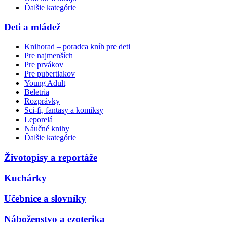
Ďalšie kategórie
Deti a mládež
Knihorad – poradca kníh pre deti
Pre najmenších
Pre prvákov
Pre pubertiakov
Young Adult
Beletria
Rozprávky
Sci-fi, fantasy a komiksy
Leporelá
Náučné knihy
Ďalšie kategórie
Životopisy a reportáže
Kuchárky
Učebnice a slovníky
Náboženstvo a ezoterika