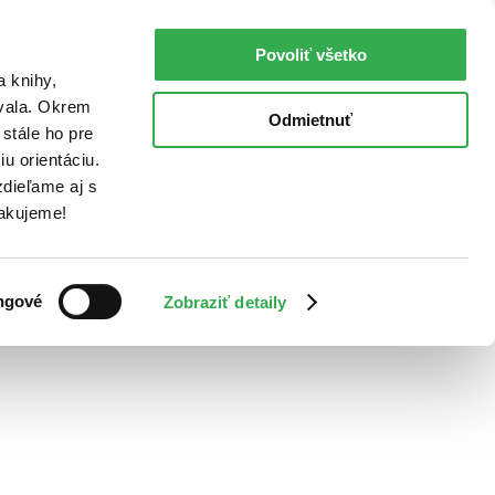
Povoliť všetko
a knihy,
ovala. Okrem
Odmietnuť
stále ho pre
u orientáciu.
dieľame aj s
Ďakujeme!
ngové
Zobraziť detaily