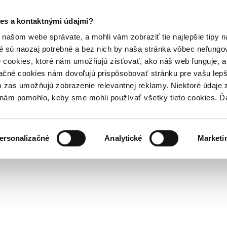
es a kontaktnými údajmi?
našom webe správate, a mohli vám zobraziť tie najlepšie tipy n
é sú naozaj potrebné a bez nich by naša stránka vôbec nefung
 cookies, ktoré nám umožňujú zisťovať, ako náš web funguje, a 
ačné cookies nám dovoľujú prispôsobovať stránku pre vašu lepši
zas umožňujú zobrazenie relevantnej reklamy. Niektoré údaje z
y nám pomohlo, keby sme mohli používať všetky tieto cookies. 
ersonalizačné
Analytické
Marketi