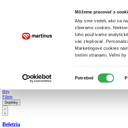
Doručenie
Kníhkupectvá
Knihovrátok
Poukážky
Knižný blog
Kontakt
Môžeme pracovať s cooki
Aby sme vedeli, ako sa na 
zbierame cookies. Niektor
E-knihy
Audioknihy
Hry
Filmy
Knihy
Doplnky
toho používame analytické
vás zlepšovať. Personaliz
Vyhľadávanie
Marketingové cookies nám 
tretími stranami. Veľmi b
Prihlásiť
Vyhľadávanie
Výber
Knihy
Potrebné
P
súhlasu
E-knihy
Audioknihy
Hry
Filmy
Doplnky
Beletria