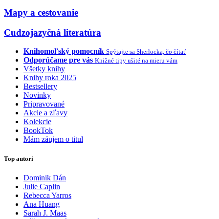
Mapy a cestovanie
Cudzojazyčná literatúra
Knihomoľský pomocník
Spýtajte sa Sherlocka, čo čítať
Odporúčame pre vás
Knižné tipy ušité na mieru vám
Všetky knihy
Knihy roka 2025
Bestsellery
Novinky
Pripravované
Akcie a zľavy
Kolekcie
BookTok
Mám záujem o titul
Top autori
Dominik Dán
Julie Caplin
Rebecca Yarros
Ana Huang
Sarah J. Maas