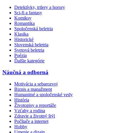
Detektívky, trilery a horory
Sci-fi a fantasy
Komiksy
Romantika
Spoločenská beletria
Klasika
Historické
Slovenská beletria
Svetová beletria
Poézia
Ďalšie kategórie
Náučná a odborná
Motivácia a sebarozvoj
Biznis a manažment
Humanitné a spoločenské vedy
História
Životopisy a reportáže
Vzťahy a rodina
Zdravie a životný štýl
Počítače a internet
Hobby
Umenie a dizajn