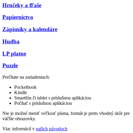
Hrnčeky a fľaše
Papiernictvo
Zápisníky a kalendáre
Hudba
LP platne
Puzzle
Prečítate na zariadeniach:
Pocketbook
Kindle
Smartfón či tablet s príslušnou aplikáciou
Počítač s príslušnou aplikáciou
Nie je možné meniť veľkosť písma, formát je preto vhodný skôr pre
väčšie obrazovky.
Viac informácií v
našich návodoch