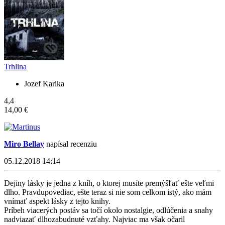
Trhlina
Jozef Karika
4,4
14,00 €
Miro Bellay
napísal recenziu
05.12.2018 14:14
Dejiny lásky je jedna z kníh, o ktorej musíte premýšľať ešte veľmi
dlho. Pravdupovediac, ešte teraz si nie som celkom istý, ako mám
vnímať aspekt lásky z tejto knihy.
Príbeh viacerých postáv sa točí okolo nostalgie, odlúčenia a snahy
nadviazať dlhozabudnuté vzťahy. Najviac ma však očaril