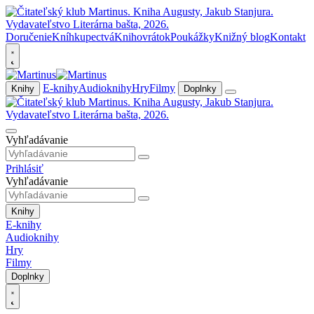
Doručenie
Kníhkupectvá
Knihovrátok
Poukážky
Knižný blog
Kontakt
E-knihy
Audioknihy
Hry
Filmy
Knihy
Doplnky
Vyhľadávanie
Prihlásiť
Vyhľadávanie
Knihy
E-knihy
Audioknihy
Hry
Filmy
Doplnky