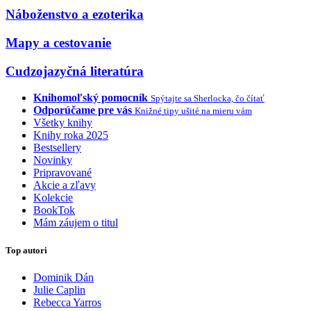
Náboženstvo a ezoterika
Mapy a cestovanie
Cudzojazyčná literatúra
Knihomoľský pomocník
Spýtajte sa Sherlocka, čo čítať
Odporúčame pre vás
Knižné tipy ušité na mieru vám
Všetky knihy
Knihy roka 2025
Bestsellery
Novinky
Pripravované
Akcie a zľavy
Kolekcie
BookTok
Mám záujem o titul
Top autori
Dominik Dán
Julie Caplin
Rebecca Yarros