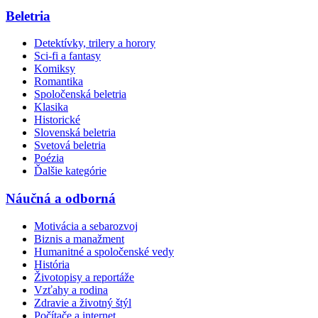
Beletria
Detektívky, trilery a horory
Sci-fi a fantasy
Komiksy
Romantika
Spoločenská beletria
Klasika
Historické
Slovenská beletria
Svetová beletria
Poézia
Ďalšie kategórie
Náučná a odborná
Motivácia a sebarozvoj
Biznis a manažment
Humanitné a spoločenské vedy
História
Životopisy a reportáže
Vzťahy a rodina
Zdravie a životný štýl
Počítače a internet