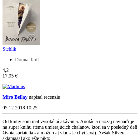
Stehlík
Donna Tartt
4,2
17,95 €
Miro Bellay
napísal recenziu
05.12.2018 10:25
Od knihy som mal vysoké očakávania. Anotácia naozaj navnaďuje
na super knihu (téma umierajúcich chalanov, ktorí sa v posledný deň
života spriatelia - a možno aj viac - je chytľavá). Avšak Silvera
sklamaaal ako ešte nikto.