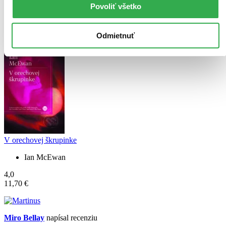
Odporúčam náročným čitateľom.
Povoliť všetko
Čítať viac
Odmietnuť
V orechovej škrupinke
Ian McEwan
4,0
11,70 €
Miro Bellay
napísal recenziu