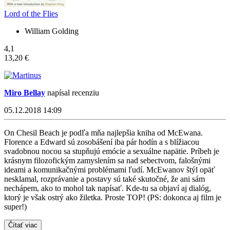
Lord of the Flies
William Golding
4,1
13,20 €
Miro Bellay
napísal recenziu
05.12.2018 14:09
On Chesil Beach je podľa mňa najlepšia kniha od McEwana.
Florence a Edward sú zosobášení iba pár hodín a s blížiacou
svadobnou nocou sa stupňujú emócie a sexuálne napätie. Príbeh je
krásnym filozofickým zamyslením sa nad sebectvom, falošnými
ideami a komunikačnými problémami ľudí. McEwanov štýl opäť
nesklamal, rozprávanie a postavy sú také skutočné, že ani sám
nechápem, ako to mohol tak napísať. Kde-tu sa objaví aj dialóg,
ktorý je však ostrý ako žiletka. Proste TOP! (PS: dokonca aj film je
super!)
Čítať viac