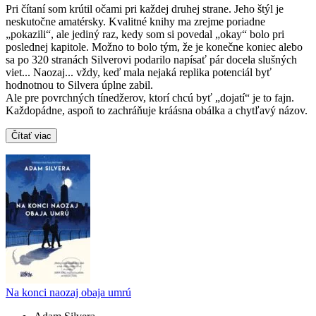
Pri čítaní som krútil očami pri každej druhej strane. Jeho štýl je
neskutočne amatérsky. Kvalitné knihy ma zrejme poriadne
„pokazili“, ale jediný raz, kedy som si povedal „okay“ bolo pri
poslednej kapitole. Možno to bolo tým, že je konečne koniec alebo
sa po 320 stranách Silverovi podarilo napísať pár docela slušných
viet... Naozaj... vždy, keď mala nejaká replika potenciál byť
hodnotnou to Silvera úplne zabil.
Ale pre povrchných tínedžerov, ktorí chcú byť „dojatí“ je to fajn.
Každopádne, aspoň to zachráňuje kráásna obálka a chytľavý názov.
Čítať viac
Na konci naozaj obaja umrú