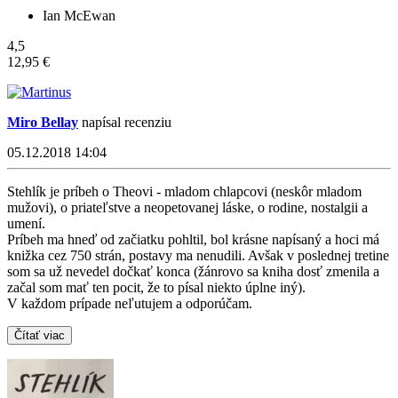
Ian McEwan
4,5
12,95 €
Miro Bellay
napísal recenziu
05.12.2018 14:04
Stehlík je príbeh o Theovi - mladom chlapcovi (neskôr mladom
mužovi), o priateľstve a neopetovanej láske, o rodine, nostalgii a
umení.
Príbeh ma hneď od začiatku pohltil, bol krásne napísaný a hoci má
knižka cez 750 strán, postavy ma nenudili. Avšak v poslednej tretine
som sa už nevedel dočkať konca (žánrovo sa kniha dosť zmenila a
začal som mať ten pocit, že to písal niekto úplne iný).
V každom prípade neľutujem a odporúčam.
Čítať viac