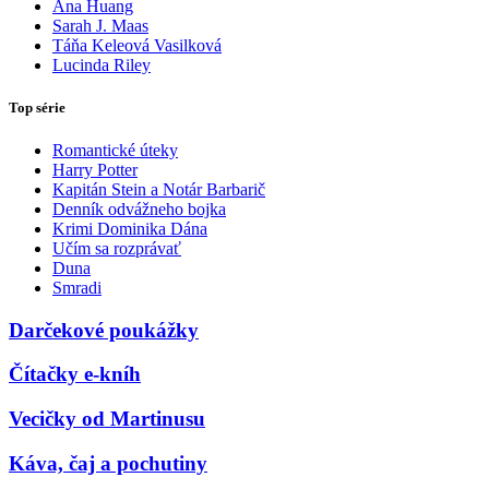
Ana Huang
Sarah J. Maas
Táňa Keleová Vasilková
Lucinda Riley
Top série
Romantické úteky
Harry Potter
Kapitán Stein a Notár Barbarič
Denník odvážneho bojka
Krimi Dominika Dána
Učím sa rozprávať
Duna
Smradi
Darčekové poukážky
Čítačky e-kníh
Vecičky od Martinusu
Káva, čaj a pochutiny