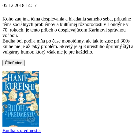
05.12.2018 14:17
Koho zaujíma téma dospievania a hľadania samého seba, prípadne
téma sociálnych problémov a kultúrnej rôznorodosti v Londýne v
70. rokoch, je tento príbeh o dospievajúcom Karimovi správnou
voľbou.
Budha bol podľa mňa po čase monotónny, ale tak to zase pri 300s
knihe nie je až taký problém. Skvelý je aj Kureishiho úprimný štýl a
vulgárny humor, ktorý však nie je pre každého.
Čítať viac
Budha z predmestia