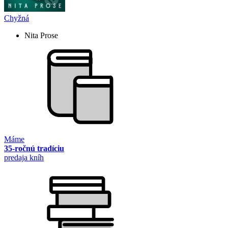
Chyžná
Nita Prose
Máme
35-ročnú tradíciu
predaja kníh