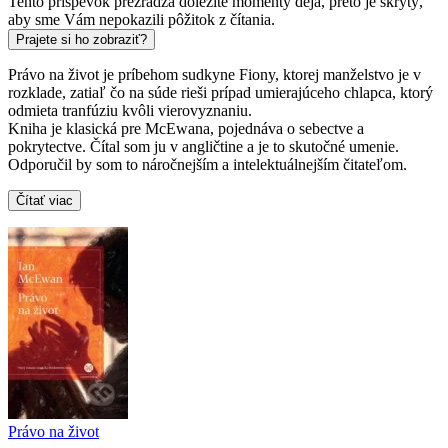
Tento príspevok prezrádza dôležité momenty deja, preto je skrytý,
aby sme Vám nepokazili pôžitok z čítania.
Prajete si ho zobraziť?
Právo na život je príbehom sudkyne Fiony, ktorej manželstvo je v
rozklade, zatiaľ čo na súde rieši prípad umierajúceho chlapca, ktorý
odmieta tranfúziu kvôli vierovyznaniu.
Kniha je klasická pre McEwana, pojednáva o sebectve a
pokrytectve. Čítal som ju v angličtine a je to skutočné umenie.
Odporučil by som to náročnejším a intelektuálnejším čitateľom.
Čítať viac
Právo na život