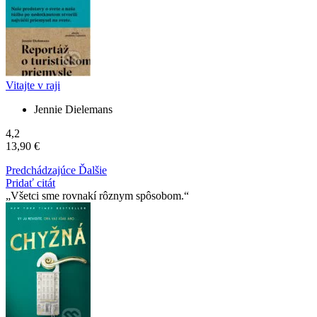
Vitajte v raji
Jennie Dielemans
4,2
13,90 €
Predchádzajúce
Ďalšie
Pridať citát
Všetci sme rovnakí rôznym spôsobom.