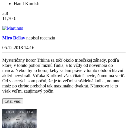
Hanif Kureishi
3,8
11,70 €
Miro Bellay
napísal recenziu
05.12.2018 14:16
Mysteriózny horor Trhlina sa točí okolo tribečskej záhady, podľa
ktorej v tomto pohorí miznú ľudia, a to vždy od novembra do
marca. Nebol by to horor, keby sa tam práve v tomto období hlavní
aktéri nevybrali. Vďaka Karikovi však čitateľ nevie, čomu má veriť.
Od viacerých som počul, že je to veľmi strašidelná kniha, no mne
mráz po chrbte prebehol tak maximálne dvakrát. Námetovo je to
však veľmi zaujímavý počin.
Čítať viac