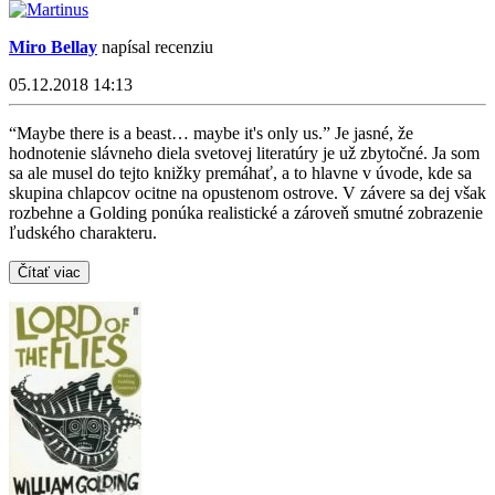
Miro Bellay
napísal recenziu
05.12.2018 14:13
“Maybe there is a beast… maybe it's only us.” Je jasné, že
hodnotenie slávneho diela svetovej literatúry je už zbytočné. Ja som
sa ale musel do tejto knižky premáhať, a to hlavne v úvode, kde sa
skupina chlapcov ocitne na opustenom ostrove. V závere sa dej však
rozbehne a Golding ponúka realistické a zároveň smutné zobrazenie
ľudského charakteru.
Čítať viac