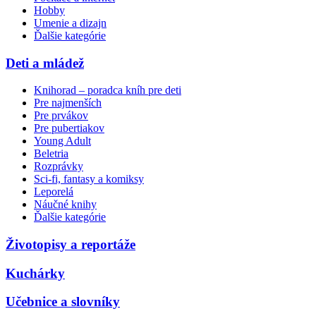
Hobby
Umenie a dizajn
Ďalšie kategórie
Deti a mládež
Knihorad – poradca kníh pre deti
Pre najmenších
Pre prvákov
Pre pubertiakov
Young Adult
Beletria
Rozprávky
Sci-fi, fantasy a komiksy
Leporelá
Náučné knihy
Ďalšie kategórie
Životopisy a reportáže
Kuchárky
Učebnice a slovníky