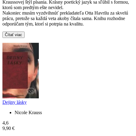
Kraussovej štýl písania. Krásny poetický jazyk sa sľúbil s formou,
ktorú som predtým ešte nevidel.
Nakoniec musím vyzdvihnúť prekladateľa Otta Havrilu za skvelú
prácu, pretože sa každá veta akoby čítala sama. Knihu rozhodne
odporúčam tým, ktorí si potrpia na kvalitu.
Čítať viac
Dejiny lásky
Nicole Krauss
4,6
9,90 €