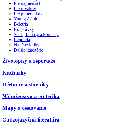
Pre najmenších
Pre prvákov
Pre pubertiakov
Young Adult
Beletria
Rozprávky
Sci-fi, fantasy a komiksy
Leporelá
Náučné knihy
Ďalšie kategórie
Životopisy a reportáže
Kuchárky
Učebnice a slovníky
Náboženstvo a ezoterika
Mapy a cestovanie
Cudzojazyčná literatúra