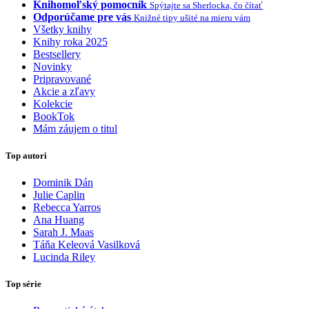
Knihomoľský pomocník
Spýtajte sa Sherlocka, čo čítať
Odporúčame pre vás
Knižné tipy ušité na mieru vám
Všetky knihy
Knihy roka 2025
Bestsellery
Novinky
Pripravované
Akcie a zľavy
Kolekcie
BookTok
Mám záujem o titul
Top autori
Dominik Dán
Julie Caplin
Rebecca Yarros
Ana Huang
Sarah J. Maas
Táňa Keleová Vasilková
Lucinda Riley
Top série