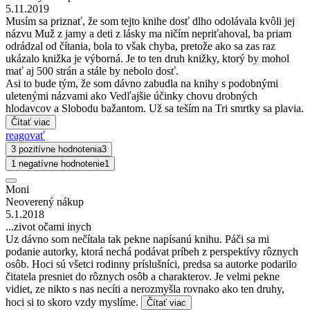
5.11.2019
Musím sa priznať, že som tejto knihe dosť dlho odolávala kvôli jej
názvu Muž z jamy a deti z lásky ma ničím nepriťahoval, ba priam
odrádzal od čítania, bola to však chyba, pretože ako sa zas raz
ukázalo knižka je výborná. Je to ten druh knižky, ktorý by mohol
mať aj 500 strán a stále by nebolo dosť.
Asi to bude tým, že som dávno zabudla na knihy s podobnými
uletenými názvami ako Vedľajšie účinky chovu drobných
hlodavcov a Slobodu bažantom. Už sa teším na Tri smrtky sa plavia.
Čítať viac
reagovať
3 pozitívne hodnotenia
3
1 negatívne hodnotenie
1
Moni
Neoverený nákup
5.1.2018
...zivot očami inych
Uz dávno som nečítala tak pekne napísanú knihu. Páči sa mi
podanie autorky, ktorá nechá podávat príbeh z perspektívy rôznych
osôb. Hoci sú všetci rodinny príslušníci, predsa sa autorke podarilo
čitatela presniet do rôznych osôb a charakterov. Je velmi pekne
vidiet, ze nikto s nas necíti a nerozmyšla rovnako ako ten druhy,
hoci si to skoro vzdy myslíme.
Čítať viac