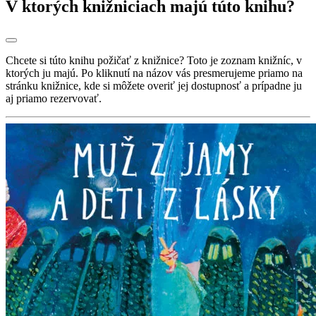
V ktorých knižniciach majú túto knihu?
Chcete si túto knihu požičať z knižnice? Toto je zoznam knižníc, v
ktorých ju majú. Po kliknutí na názov vás presmerujeme priamo na
stránku knižnice, kde si môžete overiť jej dostupnosť a prípadne ju
aj priamo rezervovať.