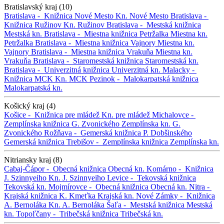
Bratislavský kraj (10)
Bratislava -
Knižnica Nové Mesto
Kn. Nové Mesto
Bratislava -
Knižnica Ružinov
Kn. Ružinov
Bratislava -
Mestská knižnica
Mestská kn.
Bratislava -
Miestna knižnica Petržalka
Miestna kn.
Petržalka
Bratislava -
Miestna knižnica Vajnory
Miestna kn.
Vajnory
Bratislava -
Miestna knižnica Vrakuňa
Miestna kn.
Vrakuňa
Bratislava -
Staromestská knižnica
Staromestská kn.
Bratislava -
Univerzitná knižnica
Univerzitná kn.
Malacky -
Knižnica MCK
Kn. MCK
Pezinok -
Malokarpatská knižnica
Malokarpatská kn.
Košický kraj (4)
Košice -
Knižnica pre mládež
Kn. pre mládež
Michalovce -
Zemplínska knižnica G. Zvonického
Zemplínska kn. G.
Zvonického
Rožňava -
Gemerská knižnica P. Dobšinského
Gemerská knižnica
Trebišov -
Zemplínska knižnica
Zemplínska kn.
Nitriansky kraj (8)
Cabaj-Čápor -
Obecná knižnica
Obecná kn.
Komárno -
Knižnica
J. Szinnyeiho
Kn. J. Szinnyeiho
Levice -
Tekovská knižnica
Tekovská kn.
Mojmírovce -
Obecná knižnica
Obecná kn.
Nitra -
Krajská knižnica K. Kmeťka
Krajská kn.
Nové Zámky -
Knižnica
A. Bernoláka
Kn. A. Bernoláka
Šaľa -
Mestská knižnica
Mestská
kn.
Topoľčany -
Tribečská knižnica
Tribečská kn.