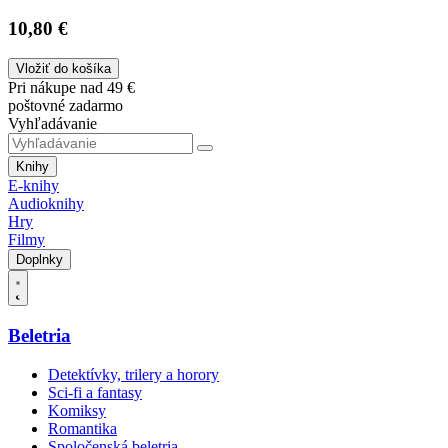
10,80 €
Vložiť do košíka
Pri nákupe nad 49 €
poštovné zadarmo
Vyhľadávanie
Knihy
E-knihy
Audioknihy
Hry
Filmy
Doplnky
Beletria
Detektívky, trilery a horory
Sci-fi a fantasy
Komiksy
Romantika
Spoločenská beletria