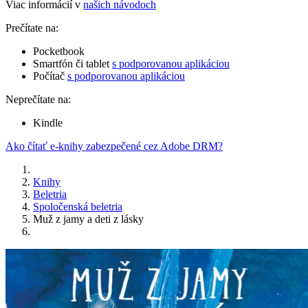
Viac informácií v
našich návodoch
Prečítate na:
Pocketbook
Smartfón či tablet
s podporovanou aplikáciou
Počítač
s podporovanou aplikáciou
Neprečítate na:
Kindle
Ako čítať e-knihy zabezpečené cez Adobe DRM?
Knihy
Beletria
Spoločenská beletria
Muž z jamy a deti z lásky