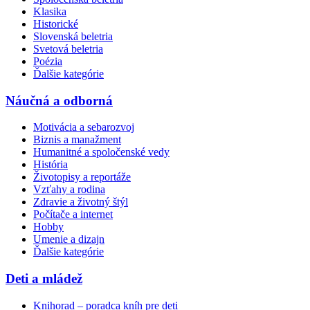
Klasika
Historické
Slovenská beletria
Svetová beletria
Poézia
Ďalšie kategórie
Náučná a odborná
Motivácia a sebarozvoj
Biznis a manažment
Humanitné a spoločenské vedy
História
Životopisy a reportáže
Vzťahy a rodina
Zdravie a životný štýl
Počítače a internet
Hobby
Umenie a dizajn
Ďalšie kategórie
Deti a mládež
Knihorad – poradca kníh pre deti