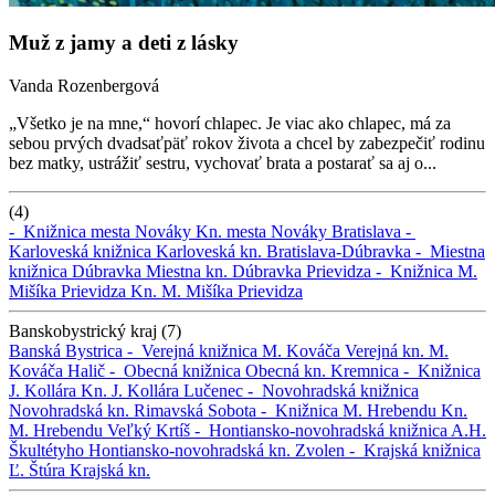
Muž z jamy a deti z lásky
Vanda Rozenbergová
„Všetko je na mne,“ hovorí chlapec. Je viac ako chlapec, má za
sebou prvých dvadsaťpäť rokov života a chcel by zabezpečiť rodinu
bez matky, ustrážiť sestru, vychovať brata a postarať sa aj o...
(4)
-
Knižnica mesta Nováky
Kn. mesta Nováky
Bratislava -
Karloveská knižnica
Karloveská kn.
Bratislava-Dúbravka -
Miestna
knižnica Dúbravka
Miestna kn. Dúbravka
Prievidza -
Knižnica M.
Mišíka Prievidza
Kn. M. Mišíka Prievidza
Banskobystrický kraj (7)
Banská Bystrica -
Verejná knižnica M. Kováča
Verejná kn. M.
Kováča
Halič -
Obecná knižnica
Obecná kn.
Kremnica -
Knižnica
J. Kollára
Kn. J. Kollára
Lučenec -
Novohradská knižnica
Novohradská kn.
Rimavská Sobota -
Knižnica M. Hrebendu
Kn.
M. Hrebendu
Veľký Krtíš -
Hontiansko-novohradská knižnica A.H.
Škultétyho
Hontiansko-novohradská kn.
Zvolen -
Krajská knižnica
Ľ. Štúra
Krajská kn.