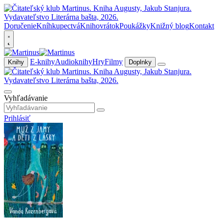
Doručenie
Kníhkupectvá
Knihovrátok
Poukážky
Knižný blog
Kontakt
E-knihy
Audioknihy
Hry
Filmy
Knihy
Doplnky
Vyhľadávanie
Prihlásiť