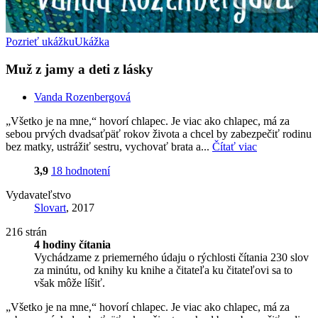
Pozrieť ukážku
Ukážka
Muž z jamy a deti z lásky
Vanda Rozenbergová
„Všetko je na mne,“ hovorí chlapec. Je viac ako chlapec, má za
sebou prvých dvadsaťpäť rokov života a chcel by zabezpečiť rodinu
bez matky, ustrážiť sestru, vychovať brata a...
Čítať viac
3,9
18 hodnotení
Vydavateľstvo
Slovart
, 2017
216 strán
4 hodiny čítania
Vychádzame z priemerného údaju o rýchlosti čítania 230 slov
za minútu, od knihy ku knihe a čitateľa ku čitateľovi sa to
však môže líšiť.
„Všetko je na mne,“ hovorí chlapec. Je viac ako chlapec, má za