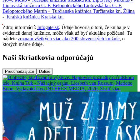
Liptovská knižnica G. F. Belopotockého
Liptovská kn. G. F.
Belopotockého
Martin -
Turčianska knižnica
Turčianska kn.
Žilina
-
Krajská knižnica
Krajská kn.
Zdroj informácií:
Infogate.sk
. Údaje hovoria o tom, že kniha je v
evidencii danej knižnice, môže však už byť aktuálne požičaná. Tu
nájdete
zoznam všetkých viac ako 200 slovenských knižníc
, o
ktorých máme údaje.
Naši škriatkovia odporúčajú
Predchádzajúce
Ďalšie