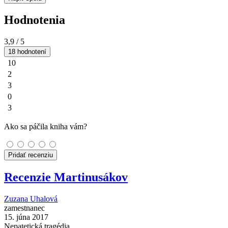
Hodnotenia
3,9
/ 5
18 hodnotení
10
2
3
0
3
Ako sa páčila kniha vám?
Pridať recenziu
Recenzie Martinusákov
Zuzana Uhalová
zamestnanec
15. júna 2017
Nepatetická tragédia