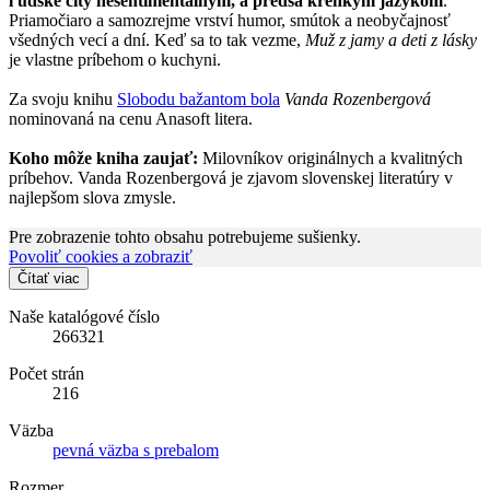
ľudské city nesentimentálnym, a predsa krehkým jazykom
.
Priamočiaro a samozrejme vrství humor, smútok a neobyčajnosť
všedných vecí a dní. Keď sa to tak vezme,
Muž z jamy a deti z lásky
je vlastne príbehom o kuchyni.
Za svoju knihu
Slobodu bažantom bola
Vanda Rozenbergová
nominovaná na cenu Anasoft litera.
Koho môže kniha zaujať:
Milovníkov originálnych a kvalitných
príbehov. Vanda Rozenbergová je zjavom slovenskej literatúry v
najlepšom slova zmysle.
Pre zobrazenie tohto obsahu potrebujeme sušienky.
Povoliť cookies a zobraziť
Čítať viac
Naše katalógové číslo
266321
Počet strán
216
Väzba
pevná väzba s prebalom
Rozmer