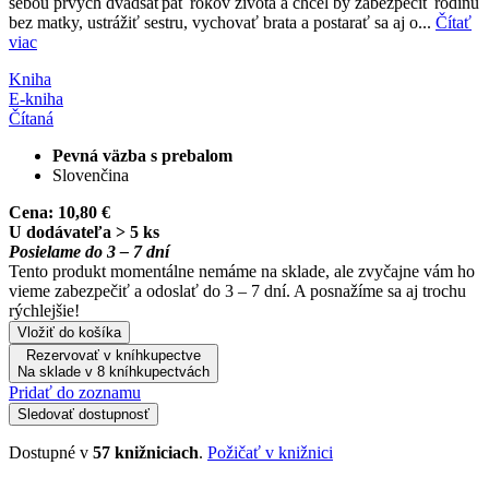
sebou prvých dvadsaťpäť rokov života a chcel by zabezpečiť rodinu
bez matky, ustrážiť sestru, vychovať brata a postarať sa aj o...
Čítať
viac
Kniha
E-kniha
Čítaná
Pevná väzba s prebalom
Slovenčina
Cena:
10,80 €
U dodávateľa > 5 ks
Posielame do 3 – 7 dní
Tento produkt momentálne nemáme na sklade, ale zvyčajne vám ho
vieme zabezpečiť a odoslať do 3 – 7 dní. A posnažíme sa aj trochu
rýchlejšie!
Vložiť do košíka
Rezervovať v kníhkupectve
Na sklade v 8 kníhkupectvách
Pridať do zoznamu
Sledovať dostupnosť
Dostupné v
57 knižniciach
.
Požičať v knižnici