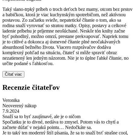
Taký slano-trpký príbeh o troch deťoch bez mamy, otcom bez prstov
a babičkou, ktorá je viac kuchynským spotrebičom, než aktívnou
postavou. Zo začiatku svieže, nepatetické čítanie o tom, ako sa
rodina snaží vyrovnať so stratou matky. Opisy, postavy a celkové
ladenie príbehu je príjemne neošúchané. Neskôr tón knihy začne
byť pohodlný, možno omrzí, prestane prekvapovať. Napriek tomu
je to citlivé a dokonca aj úsmevné čítanie plné neočakávaných
absurdností bežného života. Viacero rozprávačov dodáva
komplexný pohľad na situáciu, čitateľ si môže spraviť obraz
nezatienený len jedným názorom. Nie je to úplne ľahké čítanie, no
určite podané s ľahkosťou.
Čítať viac
Recenzie čitateľov
Veronika
Neoverený nákup
7.9.2024
Snaží sa to byť zaujímavé, ale je o ničom
Spočiatku je to divné, nedáva to zmysel. Potom vás to chytí a
začnete dúfať v nejakú pointu… Nedočkáte sa.
Je to taký ten moderný štýl písania, že sa to snaží byť strašne cool,