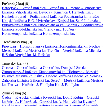
Prešovský kraj (8)
Bardejov -
Okresná knižnica
Okresná kn.
Humenné -
Vihorlatská
knižnica
Vihorlatská kn.
Levoča -
Knižnica J. Henkela
Kn. J.
Henkela
Poprad -
Podtatranská knižnica
Podtatranská kn.
Prešov -
Krajská knižnica P. O. Hviezdoslava
Krajská kn.
Stará Ľubovňa -
Ľubovnianska knižnica
Ľubovnianska kn.
Svidník -
Podduklianska
knižnica
Podduklianska kn.
Vranov nad Topľou -
Hornozemplínska knižnica
Hornozemplínska kn.
Trenčiansky kraj (3)
Prievidza -
Hornonitrianska knižnica
Hornonitrianska kn.
Púchov -
Mestská knižnica
Mestská kn.
Trenčín -
Verejná knižnica Michala
Rešetku
Verejná kn. M. Rešetku
Trnavský kraj (7)
Cerová -
Obecná knižnica
Obecná kn.
Dunajská Streda -
Žitnoostrovská knižnica
Žitnoostrovská kn.
Hlohovec -
Mestská
knižnica
Mestská kn.
Kúty -
Obecná knižnica
Obecná kn.
Senica -
Záhorská knižnica
Záhorská kn.
Sereď -
Mestská knižnica
Mestská
kn.
Trnava -
Knižnica J. Fándlyho
Kn. J. Fándlyho
Žilinský kraj (6)
Čadca -
Kysucká knižnica
Kysucká kn.
Dolný Kubín -
Oravská
knižnica A. Habovštiaka
Oravská kn. A. Habovštiaka
Kysucké
Nové Mesto -
Mestská knižnica
Mestská kn.
Liptovský Mikuláš -