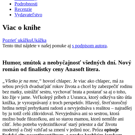
Podrobnosti
Recenzie
Vydavateľstvo
Viac o knihe
Pozrieť ukážku
Ukážka
Tento titul nájdete v našej ponuke aj
s podpisom autora
.
Humor, smútok a neobyčajnosť všedných dní. Nový
román od finalistky ceny Anasoft litera.
„Všetko je na mne,“
hovorí chlapec. Je viac ako chlapec, má za
sebou prvých dvadsaťpäť rokov života a chcel by zabezpečiť rodinu
bez matky, ustrážiť sestru, vychovať brata a postarať sa aj o toho,
kto žije v jame. Veľkolepý príbeh z Usranca, ktorý odkrýva táto útla
knižka, je vyrozprávaný z troch perspektív. Hlavný, štvrťstoročný
hrdina netrpí prebytkami radosti a nevyjednáva s realitou – najradšej
by ju totiž celú zlikvidoval. Nevyjednáva ani so sestrou, ktorá
možno bude filozofkou, ani so starou mamou, ktorú nemôže ani
cítiť. Jeho potreba vydezinfikovať starý priestor a dať životu
moderný a čistý vzhľad sa zmení v jedinú noc. Próza
opisuje