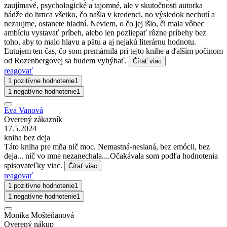
zaujímavé, psychologické a tajomné, ale v skutočnosti autorka
hádže do hrnca všetko, čo našla v kredenci, no výsledok nechutí a
nezaujme, ostanete hladní. Neviem, o čo jej išlo, či mala vôbec
ambíciu vystavať príbeh, alebo len pozliepať rôzne príbehy bez
toho, aby to malo hlavu a pätu a aj nejakú literárnu hodnotu.
Ľutujem ten čas, čo som premárnila pri tejto knihe a ďalším počinom
od Rozenbergovej sa budem vyhýbať.
Čítať viac
reagovať
1 pozitívne hodnotenie
1
1 negatívne hodnotenie
1
Eva Vanová
Overený zákazník
17.5.2024
kniha bez deja
Táto kniha pre mňa nič moc. Nemastná-neslaná, bez emócii, bez
deja... nič vo mne nezanechala....Očakávala som podľa hodnotenia
spisovateľky viac.
Čítať viac
reagovať
1 pozitívne hodnotenie
1
1 negatívne hodnotenie
1
Monika Mošteňanová
Overený nákup