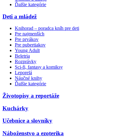
Ďalšie kategórie
Deti a mládež
Knihorad – poradca kníh pre deti
Pre najmenších
Pre prvákov
Pre pubertiakov
Young Adult
Beletria
Rozprávky
Sci-fi, fantasy a komiksy
Leporelá
Náučné knihy
Ďalšie kategórie
Životopisy a reportáže
Kuchárky
Učebnice a slovníky
Náboženstvo a ezoterika