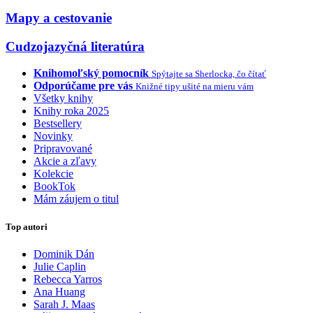
Mapy a cestovanie
Cudzojazyčná literatúra
Knihomoľský pomocník
Spýtajte sa Sherlocka, čo čítať
Odporúčame pre vás
Knižné tipy ušité na mieru vám
Všetky knihy
Knihy roka 2025
Bestsellery
Novinky
Pripravované
Akcie a zľavy
Kolekcie
BookTok
Mám záujem o titul
Top autori
Dominik Dán
Julie Caplin
Rebecca Yarros
Ana Huang
Sarah J. Maas