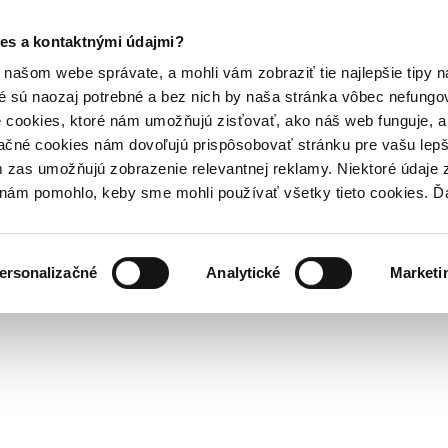
es a kontaktnými údajmi?
našom webe správate, a mohli vám zobraziť tie najlepšie tipy n
é sú naozaj potrebné a bez nich by naša stránka vôbec nefung
 cookies, ktoré nám umožňujú zisťovať, ako náš web funguje, a 
ačné cookies nám dovoľujú prispôsobovať stránku pre vašu lepši
zas umožňujú zobrazenie relevantnej reklamy. Niektoré údaje z
y nám pomohlo, keby sme mohli používať všetky tieto cookies. 
ersonalizačné
Analytické
Marketi