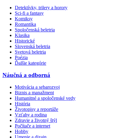
Detektívky, trilery a horory
Sci-fi a fantasy
Komiksy
Romantika
Spoločenská beletria
Klasika
Historické
Slovenská beletria
Svetová beletria
Poézia
Ďalšie kategórie
Náučná a odborná
Motivácia a sebarozvoj
Biznis a manažment
Humanitné a spoločenské vedy
História
Životopisy a reportáže
Vzťahy a rodina
Zdravie a životný štýl
Počítače a internet
Hobby
Umenie a dizajn