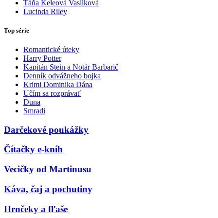
Táňa Keleová Vasilková
Lucinda Riley
Top série
Romantické úteky
Harry Potter
Kapitán Stein a Notár Barbarič
Denník odvážneho bojka
Krimi Dominika Dána
Učím sa rozprávať
Duna
Smradi
Darčekové poukážky
Čítačky e-kníh
Vecičky od Martinusu
Káva, čaj a pochutiny
Hrnčeky a fľaše