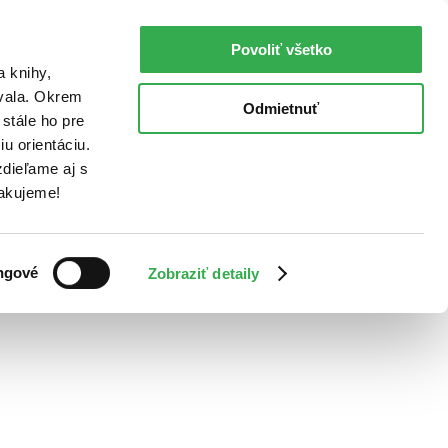
Povoliť všetko
a knihy,
ovala. Okrem
Odmietnuť
stále ho pre
u orientáciu.
dieľame aj s
Ďakujeme!
ngové
Zobraziť detaily