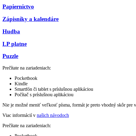
Papiernictvo
Zápisníky a kalendáre
Hudba
LP platne
Puzzle
Prečítate na zariadeniach:
Pocketbook
Kindle
Smartfón či tablet s príslušnou aplikáciou
Počítač s príslušnou aplikáciou
Nie je možné meniť veľkosť písma, formát je preto vhodný skôr pre 
Viac informácií v
našich návodoch
Prečítate na zariadeniach:
Pocketbook