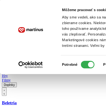
Doručenie
Kníhkupectvá
Knihovrátok
Poukážky
Knižný blog
Kontakt
Môžeme pracovať s cooki
Aby sme vedeli, ako sa na 
zbierame cookies. Niektor
E-knihy
Audioknihy
Hry
Filmy
Knihy
Doplnky
toho používame analytické
vás zlepšovať. Personaliz
Vyhľadávanie
Marketingové cookies nám 
tretími stranami. Veľmi b
Prihlásiť
Vyhľadávanie
Výber
Knihy
Potrebné
P
súhlasu
E-knihy
Audioknihy
Hry
Filmy
Doplnky
Beletria