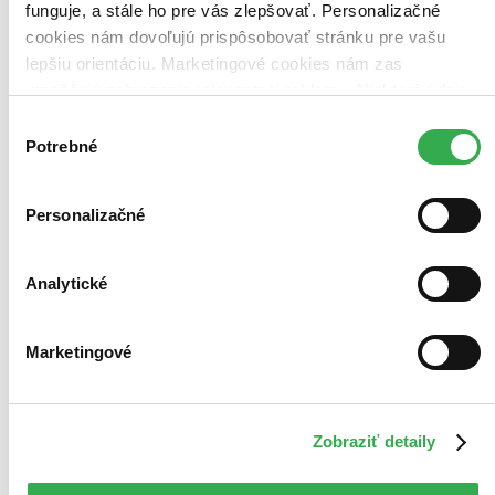
funguje, a stále ho pre vás zlepšovať. Personalizačné
cookies nám dovoľujú prispôsobovať stránku pre vašu
lepšiu orientáciu. Marketingové cookies nám zas
umožňujú zobrazenie relevantnej reklamy. Niektoré údaje
zdieľame aj s tretími stranami. Veľmi by nám pomohlo,
Výber
keby sme mohli používať všetky tieto cookies. Ďakujeme!
Potrebné
súhlasu
Personalizačné
Analytické
Marketingové
Moje čitateľské kolekcie
Zobraziť detaily