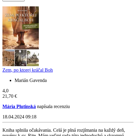
Zem, po ktorej kráčal Boh
Marián Gavenda
4,0
21,70 €
Mária Plutinská
napísala recenziu
18.04.2024 09:18
Kniha splnila očakávania. Celá je plná rozjímania na každý deň,
novény k sv. Rite. Mám veľmi rada túto jednoduchú a skromnú