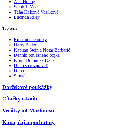
Ana Huang
Sarah J. Maas
Táňa Keleová Vasilková
Lucinda Riley
Top série
Romantické úteky
Harry Potter
Kapitán Stein a Notár Barbarič
Denník odvážneho bojka
Krimi Dominika Dána
Učím sa rozprávať
Duna
Smradi
Darčekové poukážky
Čítačky e-kníh
Vecičky od Martinusu
Káva, čaj a pochutiny