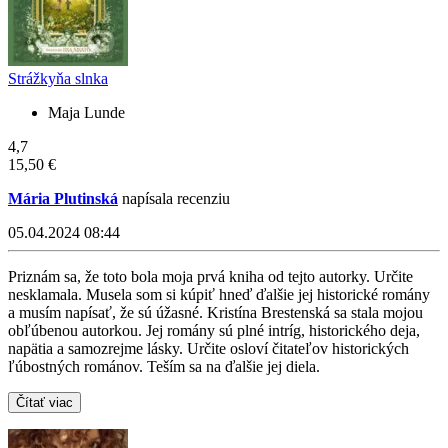
Strážkyňa slnka
Maja Lunde
4,7
15,50 €
Mária Plutinská
napísala recenziu
05.04.2024 08:44
Priznám sa, že toto bola moja prvá kniha od tejto autorky. Určite
nesklamala. Musela som si kúpiť hneď ďalšie jej historické romány
a musím napísať, že sú úžasné. Kristína Brestenská sa stala mojou
obľúbenou autorkou. Jej romány sú plné intríg, historického deja,
napätia a samozrejme lásky. Určite osloví čitateľov historických
ľúbostných románov. Teším sa na ďalšie jej diela.
Čítať viac