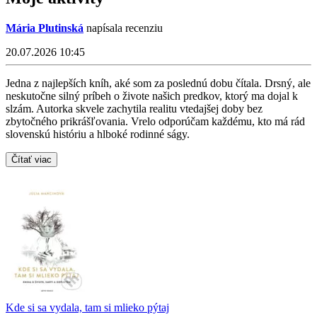
Mária Plutinská
napísala recenziu
20.07.2026 10:45
Jedna z najlepších kníh, aké som za poslednú dobu čítala. Drsný, ale
neskutočne silný príbeh o živote našich predkov, ktorý ma dojal k
slzám. Autorka skvele zachytila realitu vtedajšej doby bez
zbytočného prikrášľovania. Vrelo odporúčam každému, kto má rád
slovenskú históriu a hlboké rodinné ságy.
Čítať viac
Kde si sa vydala, tam si mlieko pýtaj