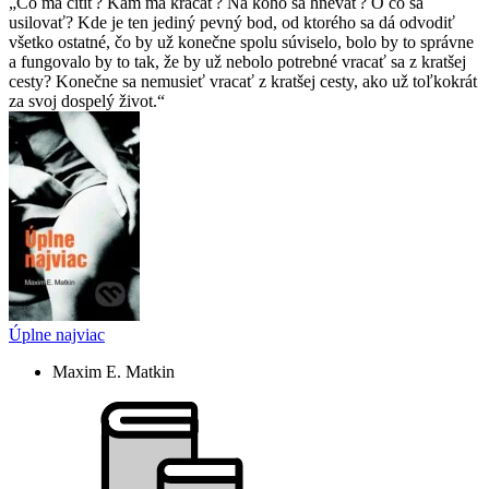
Čo má cítiť? Kam má kráčať? Na koho sa hnevať? O čo sa
usilovať? Kde je ten jediný pevný bod, od ktorého sa dá odvodiť
všetko ostatné, čo by už konečne spolu súviselo, bolo by to správne
a fungovalo by to tak, že by už nebolo potrebné vracať sa z kratšej
cesty? Konečne sa nemusieť vracať z kratšej cesty, ako už toľkokrát
za svoj dospelý život.
Úplne najviac
Maxim E. Matkin