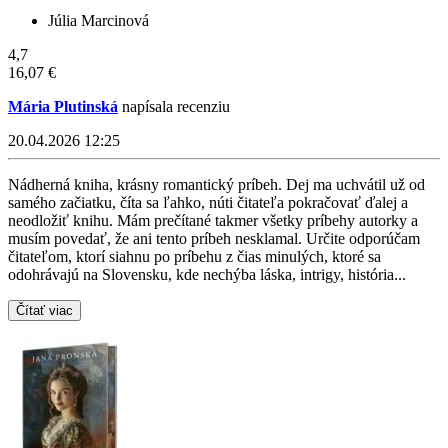
Júlia Marcinová
4,7
16,07 €
Mária Plutinská
napísala recenziu
20.04.2026 12:25
Nádherná kniha, krásny romantický príbeh. Dej ma uchvátil už od
samého začiatku, číta sa ľahko, núti čitateľa pokračovať ďalej a
neodložiť knihu. Mám prečítané takmer všetky príbehy autorky a
musím povedať, že ani tento príbeh nesklamal. Určite odporúčam
čitateľom, ktorí siahnu po príbehu z čias minulých, ktoré sa
odohrávajú na Slovensku, kde nechýba láska, intrigy, história...
Čítať viac