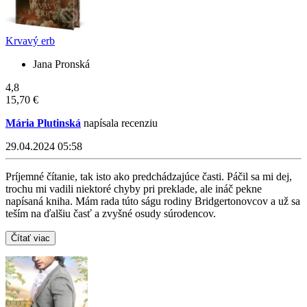
Krvavý erb
Jana Pronská
4,8
15,70 €
Mária Plutinská
napísala recenziu
29.04.2024 05:58
Príjemné čítanie, tak isto ako predchádzajúce časti. Páčil sa mi dej,
trochu mi vadili niektoré chyby pri preklade, ale ináč pekne
napísaná kniha. Mám rada túto ságu rodiny Bridgertonovcov a už sa
teším na ďalšiu časť a zvyšné osudy súrodencov.
Čítať viac