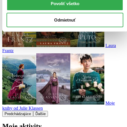
Povoliť všetko
Odmietnuť
Laura
Frantz
Moje
knihy od Julie Klassen
Predchádzajúce
Ďalšie
Moje aktivity