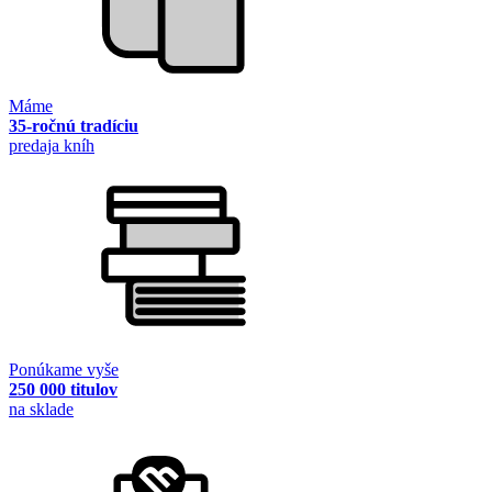
Máme
35-ročnú tradíciu
predaja kníh
Ponúkame vyše
250 000 titulov
na sklade