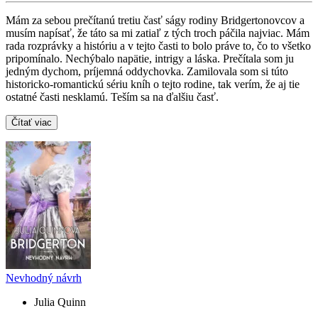
Mám za sebou prečítanú tretiu časť ságy rodiny Bridgertonovcov a
musím napísať, že táto sa mi zatiaľ z tých troch páčila najviac. Mám
rada rozprávky a históriu a v tejto časti to bolo práve to, čo to všetko
pripomínalo. Nechýbalo napätie, intrigy a láska. Prečítala som ju
jedným dychom, príjemná oddychovka. Zamilovala som si túto
historicko-romantickú sériu kníh o tejto rodine, tak verím, že aj tie
ostatné časti nesklamú. Teším sa na ďalšiu časť.
Čítať viac
Nevhodný návrh
Julia Quinn