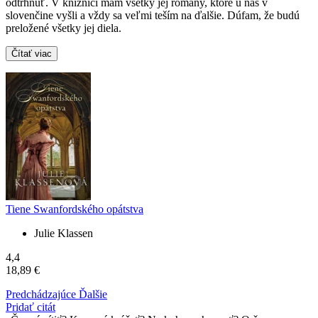
odtrhnúť. V knižnici mám všetky jej romány, ktoré u nás v
slovenčine vyšli a vždy sa veľmi teším na ďalšie. Dúfam, že budú
preložené všetky jej diela.
Čítať viac
Tiene Swanfordského opátstva
Julie Klassen
4,4
18,89 €
Predchádzajúce
Ďalšie
Pridať citát