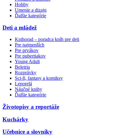
Hobby
Umenie a dizajn
Ďalšie kategórie
Deti a mládež
Knihorad – poradca kníh pre deti
Pre najmenších
Pre prvákov
Pre pubertiakov
Young Adult
Beletria
Rozprávky
Sci-fi, fantasy a komiksy
Leporelá
Náučné knihy
Ďalšie kategórie
Životopisy a reportáže
Kuchárky
Učebnice a slovníky