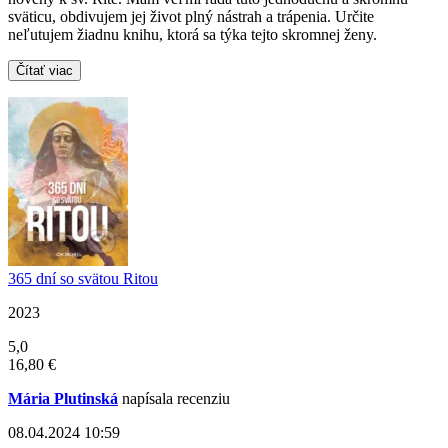
sväticu, obdivujem jej život plný nástrah a trápenia. Určite
neľutujem žiadnu knihu, ktorá sa týka tejto skromnej ženy.
Čítať viac
365 dní so svätou Ritou
2023
5,0
16,80 €
Mária Plutinská
napísala recenziu
08.04.2024 10:59