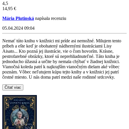
4,5
14,95 €
Mária Plutinská
napísala recenziu
05.04.2024 09:04
Nemať túto knihu v knižnici mi príde asi nemožné. Milujem tento
príbeh a ešte keď je obohatený nádhernými ilustráciami Lisy
Aisato... Kto pozná jej ilustrácie, vie o čom hovorím. Krásne,
pestrofarebné obrázky, ktoré sú neprehliadnuteľné. Táto kniha je
jednoducho úžasná a určite by nemala chýbať v žiadnej knižnici.
Vianočná koleda patrí k najkrajším vianočným dielam aké vôbec
poznám. Vôbec neľutujem kúpu tejto knihy a v knižnici jej patrí
čestné miesto. U nás doma patrí medzi naše rodinné srdcovky.
Čítať viac