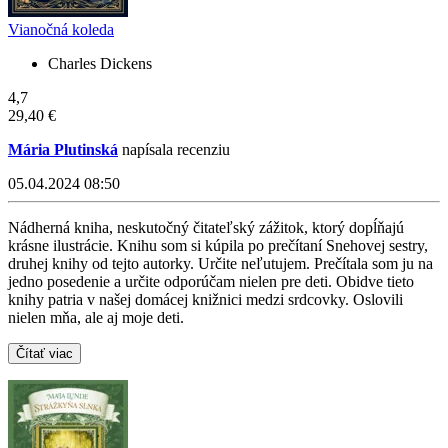
Vianočná koleda
Charles Dickens
4,7
29,40 €
Mária Plutinská
napísala recenziu
05.04.2024 08:50
Nádherná kniha, neskutočný čitateľský zážitok, ktorý dopĺňajú
krásne ilustrácie. Knihu som si kúpila po prečítaní Snehovej sestry,
druhej knihy od tejto autorky. Určite neľutujem. Prečítala som ju na
jedno posedenie a určite odporúčam nielen pre deti. Obidve tieto
knihy patria v našej domácej knižnici medzi srdcovky. Oslovili
nielen mňa, ale aj moje deti.
Čítať viac