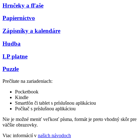
Hrnčeky a fľaše
Papiernictvo
Zápisníky a kalendáre
Hudba
LP platne
Puzzle
Prečítate na zariadeniach:
Pocketbook
Kindle
Smartfón či tablet s príslušnou aplikáciou
Počítač s príslušnou aplikáciou
Nie je možné meniť veľkosť písma, formát je preto vhodný skôr pre
väčšie obrazovky.
Viac informácií v
našich návodoch