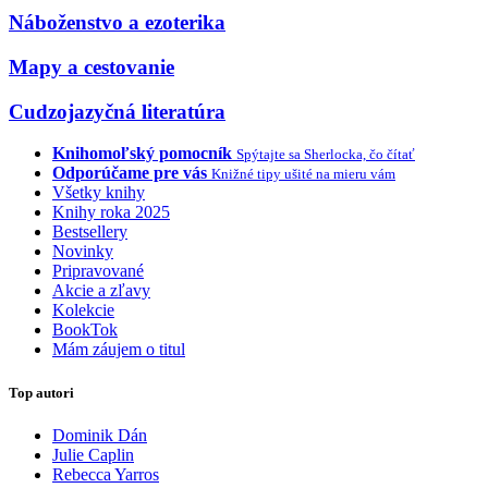
Náboženstvo a ezoterika
Mapy a cestovanie
Cudzojazyčná literatúra
Knihomoľský pomocník
Spýtajte sa Sherlocka, čo čítať
Odporúčame pre vás
Knižné tipy ušité na mieru vám
Všetky knihy
Knihy roka 2025
Bestsellery
Novinky
Pripravované
Akcie a zľavy
Kolekcie
BookTok
Mám záujem o titul
Top autori
Dominik Dán
Julie Caplin
Rebecca Yarros