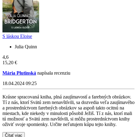
S láskou Eloise
Julia Quinn
4,6
15,20 €
Mária Plutinská
napísala recenziu
18.04.2024 09:25
Krásne spracovaná kniha, plná zaujímavostí a farebných obrázkov.
Tí z nás, ktorí Svätú zem nenavštívili, sa dozvedia veľa zaujímavého
a prostredníctvom farebných obrázkov sa aspoň takto ocitnú na
miestach, kde niekedy v minulosti pôsobil Ježiš. Tí z nás, ktorí mali
tú možnosť a Svätú zem navštívili, si môžu prostredníctvom knihy
oživiť svoje spomienky. Určite neľutujem kúpu tejto knihy.
Čítať viac