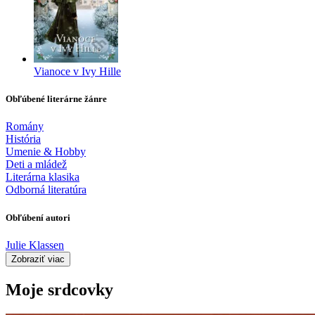
Vianoce v Ivy Hille
Obľúbené literárne žánre
Romány
História
Umenie & Hobby
Deti a mládež
Literárna klasika
Odborná literatúra
Obľúbení autori
Julie Klassen
Zobraziť viac
Moje srdcovky