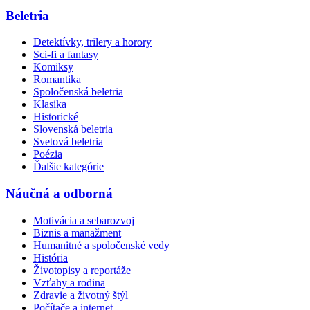
Beletria
Detektívky, trilery a horory
Sci-fi a fantasy
Komiksy
Romantika
Spoločenská beletria
Klasika
Historické
Slovenská beletria
Svetová beletria
Poézia
Ďalšie kategórie
Náučná a odborná
Motivácia a sebarozvoj
Biznis a manažment
Humanitné a spoločenské vedy
História
Životopisy a reportáže
Vzťahy a rodina
Zdravie a životný štýl
Počítače a internet