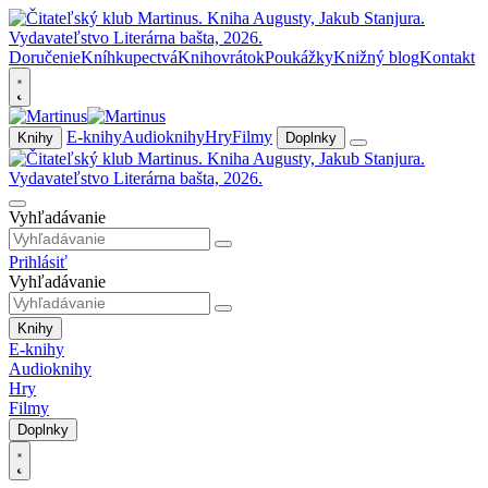
Doručenie
Kníhkupectvá
Knihovrátok
Poukážky
Knižný blog
Kontakt
E-knihy
Audioknihy
Hry
Filmy
Knihy
Doplnky
Vyhľadávanie
Prihlásiť
Vyhľadávanie
Knihy
E-knihy
Audioknihy
Hry
Filmy
Doplnky