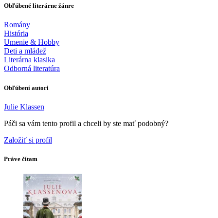
Obľúbené literárne žánre
Romány
História
Umenie & Hobby
Deti a mládež
Literárna klasika
Odborná literatúra
Obľúbení autori
Julie Klassen
Páči sa vám tento profil a chceli by ste mať podobný?
Založiť si profil
Práve čítam