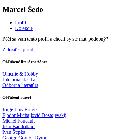
Marcel Šedo
Profil
Kolekcie
Páči sa vám tento profil a chceli by ste mať podobný?
Založiť si profil
Obľúbené literárne žánre
Umenie & Hobby
Literárna klasika
Odborná literatúra
Obľúbení autori
Jorge Luis Borges
Fjodor Michajlovič Dostojevskij
Michel Foucault
Jean Baudrillard
Ivan Štrpka
George Gordon Byron