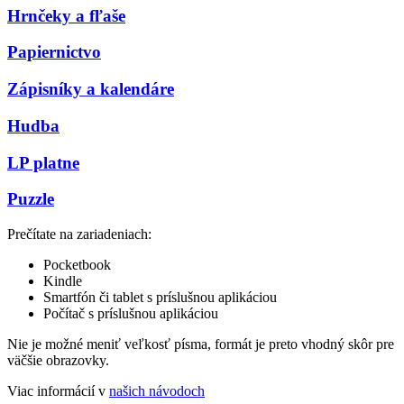
Hrnčeky a fľaše
Papiernictvo
Zápisníky a kalendáre
Hudba
LP platne
Puzzle
Prečítate na zariadeniach:
Pocketbook
Kindle
Smartfón či tablet s príslušnou aplikáciou
Počítač s príslušnou aplikáciou
Nie je možné meniť veľkosť písma, formát je preto vhodný skôr pre
väčšie obrazovky.
Viac informácií v
našich návodoch