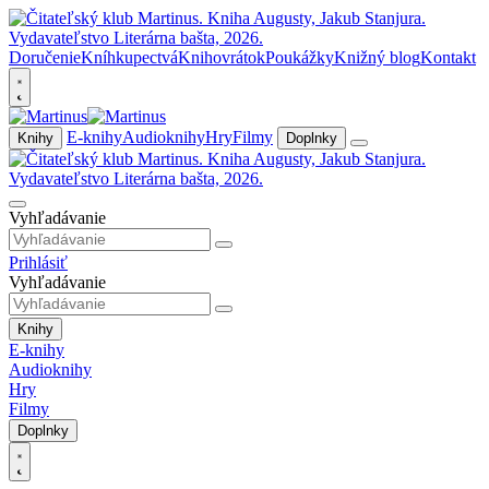
Doručenie
Kníhkupectvá
Knihovrátok
Poukážky
Knižný blog
Kontakt
E-knihy
Audioknihy
Hry
Filmy
Knihy
Doplnky
Vyhľadávanie
Prihlásiť
Vyhľadávanie
Knihy
E-knihy
Audioknihy
Hry
Filmy
Doplnky