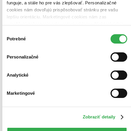
funguje, a stále ho pre vás zlepšovať. Personalizačné
cookies nám dovoľujú prispôsobovať stránku pre vašu
lepšiu orientáciu. Marketingové cookies nám zas
umožňujú zobrazenie relevantnej reklamy. Niektoré údaje
zdieľame aj s tretími stranami. Veľmi by nám pomohlo,
Výber
keby sme mohli používať všetky tieto cookies. Ďakujeme!
Potrebné
súhlasu
Personalizačné
Analytické
Marketingové
Zobraziť detaily