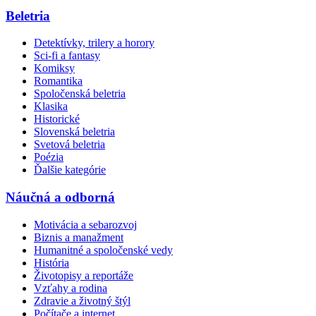
Beletria
Detektívky, trilery a horory
Sci-fi a fantasy
Komiksy
Romantika
Spoločenská beletria
Klasika
Historické
Slovenská beletria
Svetová beletria
Poézia
Ďalšie kategórie
Náučná a odborná
Motivácia a sebarozvoj
Biznis a manažment
Humanitné a spoločenské vedy
História
Životopisy a reportáže
Vzťahy a rodina
Zdravie a životný štýl
Počítače a internet