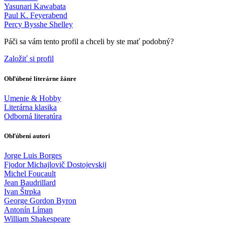
Yasunari Kawabata
Paul K. Feyerabend
Percy Bysshe Shelley
Páči sa vám tento profil a chceli by ste mať podobný?
Založiť si profil
Obľúbené literárne žánre
Umenie & Hobby
Literárna klasika
Odborná literatúra
Obľúbení autori
Jorge Luis Borges
Fjodor Michajlovič Dostojevskij
Michel Foucault
Jean Baudrillard
Ivan Štrpka
George Gordon Byron
Antonín Líman
William Shakespeare