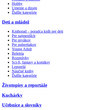
Hobby
Umenie a dizajn
Ďalšie kategórie
Deti a mládež
Knihorad – poradca kníh pre deti
Pre najmenších
Pre prvákov
Pre pubertiakov
Young Adult
Beletria
Rozprávky
Sci-fi, fantasy a komiksy
Leporelá
Náučné knihy
Ďalšie kategórie
Životopisy a reportáže
Kuchárky
Učebnice a slovníky