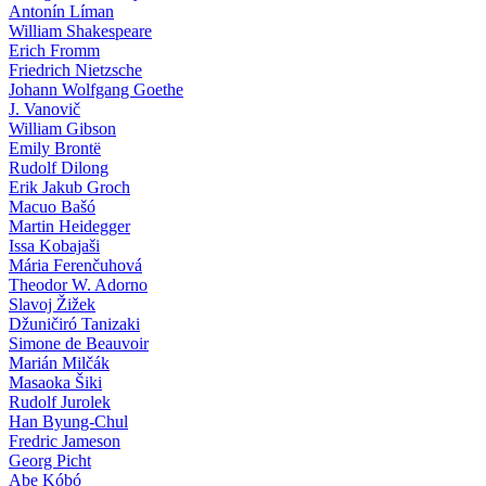
Antonín Líman
William Shakespeare
Erich Fromm
Friedrich Nietzsche
Johann Wolfgang Goethe
J. Vanovič
William Gibson
Emily Brontë
Rudolf Dilong
Erik Jakub Groch
Macuo Bašó
Martin Heidegger
Issa Kobajaši
Mária Ferenčuhová
Theodor W. Adorno
Slavoj Žižek
Džuničiró Tanizaki
Simone de Beauvoir
Marián Milčák
Masaoka Šiki
Rudolf Jurolek
Han Byung-Chul
Fredric Jameson
Georg Picht
Abe Kóbó