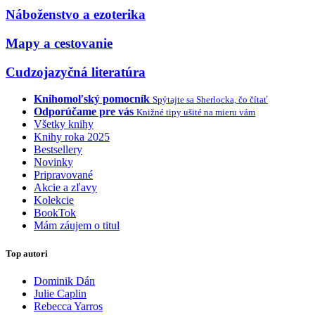
Náboženstvo a ezoterika
Mapy a cestovanie
Cudzojazyčná literatúra
Knihomoľský pomocník
Spýtajte sa Sherlocka, čo čítať
Odporúčame pre vás
Knižné tipy ušité na mieru vám
Všetky knihy
Knihy roka 2025
Bestsellery
Novinky
Pripravované
Akcie a zľavy
Kolekcie
BookTok
Mám záujem o titul
Top autori
Dominik Dán
Julie Caplin
Rebecca Yarros