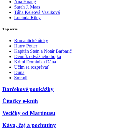
Ana Huang
Sarah J. Maas
Táňa Keleová Vasilková
Lucinda Riley
Top série
Romantické úteky
Harry Potter
Kapitán Stein a Notár Barbarič
Denník odvážneho bojka
Krimi Dominika Dána
Učím sa rozprávať
Duna
Smradi
Darčekové poukážky
Čítačky e-kníh
Vecičky od Martinusu
Káva, čaj a pochutiny