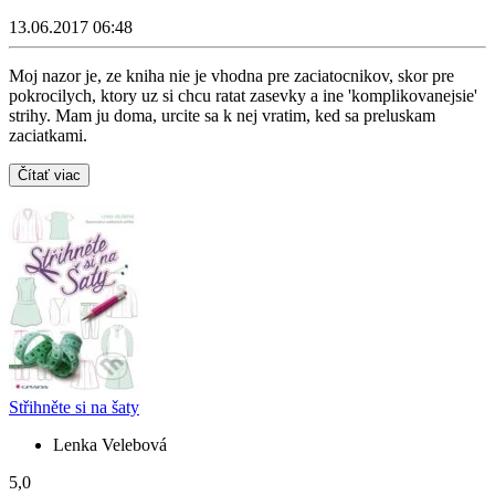
13.06.2017 06:48
Moj nazor je, ze kniha nie je vhodna pre zaciatocnikov, skor pre
pokrocilych, ktory uz si chcu ratat zasevky a ine 'komplikovanejsie'
strihy. Mam ju doma, urcite sa k nej vratim, ked sa preluskam
zaciatkami.
Čítať viac
Střihněte si na šaty
Lenka Velebová
5,0