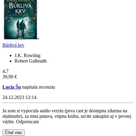
Búrlivá krv
J.K. Rowling
Robert Galbraith
4,7
39,90 €
Lucia Šu
napísala recenziu
24.12.2023 12:14
Ja som si vypocula audio verziu (prva cast je dostupna zdarma na
stiahnutie), za mna putava, vtipna kniha, urcite zakupim aj v pevnej
väzbe. Odporucam
Čítať viac