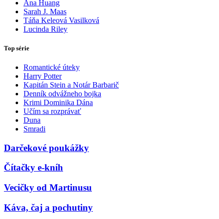
Ana Huang
Sarah J. Maas
Táňa Keleová Vasilková
Lucinda Riley
Top série
Romantické úteky
Harry Potter
Kapitán Stein a Notár Barbarič
Denník odvážneho bojka
Krimi Dominika Dána
Učím sa rozprávať
Duna
Smradi
Darčekové poukážky
Čítačky e-kníh
Vecičky od Martinusu
Káva, čaj a pochutiny