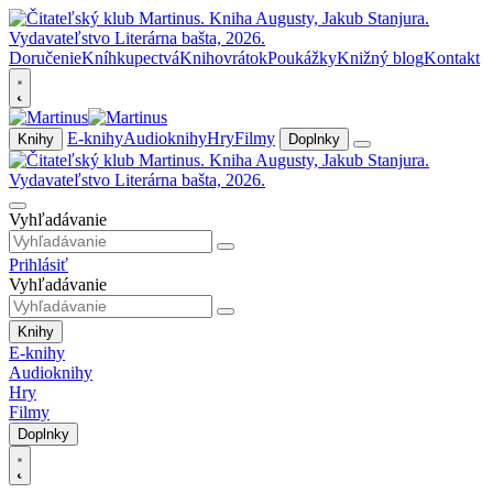
Doručenie
Kníhkupectvá
Knihovrátok
Poukážky
Knižný blog
Kontakt
E-knihy
Audioknihy
Hry
Filmy
Knihy
Doplnky
Vyhľadávanie
Prihlásiť
Vyhľadávanie
Knihy
E-knihy
Audioknihy
Hry
Filmy
Doplnky