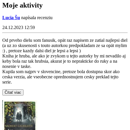
Moje aktivity
Lucia Šu
napísala recenziu
24.12.2023 12:59
Od prveho dielu som fanusik, opät raz napisem ze zatial najlepsi diel
(a uz zo skusenosti s touto autorkou predpokladam ze sa opät mylim
:) , pretoze kazdy dalsi diel je lepsi a lepsi )
Kniha je hruba, ale ako je zvykom u tejto autorky by mi nevadilo aj
keby bola raz tak hrubsia, akurat je to neprakticke do ruky a na
nosenie v taske.
Kupila som najprv v slovencine, pretoze bola dostupna skor ako
ceska verzia, ale vseobecne oprednostnujem cesky preklad tejto
serie.
Čítať viac