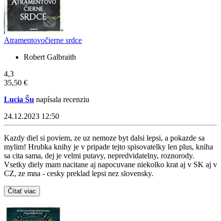
Atramentovočierne srdce
Robert Galbraith
4,3
35,50 €
Lucia Šu
napísala recenziu
24.12.2023 12:50
Kazdy diel si poviem, ze uz nemoze byt dalsi lepsi, a pokazde sa
mylim! Hrubka knihy je v pripade tejto spisovatelky len plus, kniha
sa cita sama, dej je velmi putavy, nepredvidatelny, roznorody.
Vsetky diely mam nacitane aj napocuvane niekolko krat aj v SK aj v
CZ, ze mna - cesky preklad lepsi nez slovensky.
Čítať viac