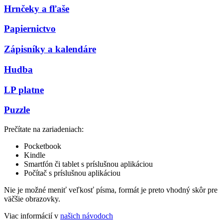
Hrnčeky a fľaše
Papiernictvo
Zápisníky a kalendáre
Hudba
LP platne
Puzzle
Prečítate na zariadeniach:
Pocketbook
Kindle
Smartfón či tablet s príslušnou aplikáciou
Počítač s príslušnou aplikáciou
Nie je možné meniť veľkosť písma, formát je preto vhodný skôr pre
väčšie obrazovky.
Viac informácií v
našich návodoch