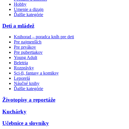
Hobby
Umenie a dizajn
Ďalšie kategórie
Deti a mládež
Knihorad – poradca kníh pre deti
Pre najmenších
Pre prvákov
Pre pubertiakov
Young Adult
Beletria
Rozprávky
Sci-fi, fantasy a komiksy
Leporelá
Náučné knihy
Ďalšie kategórie
Životopisy a reportáže
Kuchárky
Učebnice a slovníky