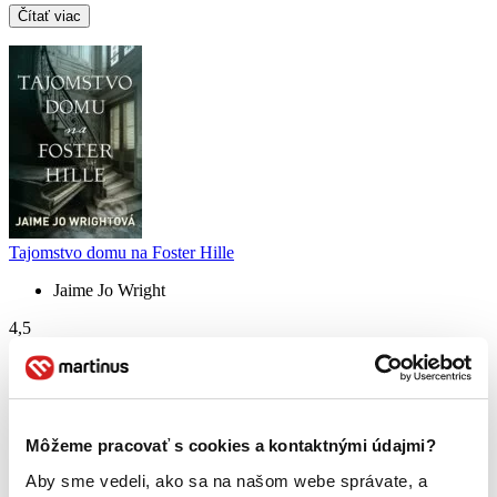
Čítať viac
Tajomstvo domu na Foster Hille
Jaime Jo Wright
4,5
12,90 €
Lucia Šu
napísala recenziu
23.12.2022 16:25
Môžeme pracovať s cookies a kontaktnými údajmi?
Za mna je to najlepsie napisana fantasy (samozrejme spolu s jej
Aby sme vedeli, ako sa na našom webe správate, a
pokracovanim Strach mudreho muza), jedine minus je ze autor stale