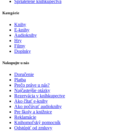
Spriatelené kníhkupectvá
Kategórie
Knihy
E-knihy
Audioknihy
Hry
Filmy
Doplnky
Nakupujte u nás
Doručenie
Platba
Prečo práve u nás?
Najčastejšie otázky
Rezervácia v kníhkupectve
Ako čítať e-knihy
Ako počúvať audioknihy
Pre školy a knižnice
Reklamácie
Knihomoľský pomocník
Odstúpiť od zmluvy