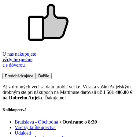
U nás nakupujete
vždy bezpečne
a s dôverou
Predchádzajúce
Ďalšie
Aj z drobných vecí sa dajú urobiť veľké. Vďaka vašim Anjelským
drobným ste pri nákupoch na Martinuse darovali už
1 501 406,00 €
na Dobrého Anjela
. Ďakujeme!
Kníhkupectvá
Bratislava - Obchodná
• Otvárame o 8:30
Všetky kníhkupectvá
Udalosti