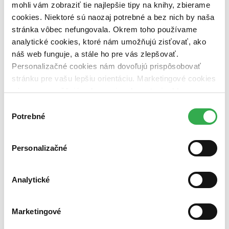
mohli vám zobraziť tie najlepšie tipy na knihy, zbierame
nenapisal posledny diel a podla jeho fora to nema v plane, lebo je
vraj demotivovany otazkami "kedy dokonci konecne knihu" .
cookies. Niektoré sú naozaj potrebné a bez nich by naša
Zaciatok je tazkopadnejsi, ale ked sa citatel dostane do deja nevie sa
stránka vôbec nefungovala. Okrem toho používame
od neho odtrhnut.
analytické cookies, ktoré nám umožňujú zisťovať, ako
Čítať viac
náš web funguje, a stále ho pre vás zlepšovať.
Personalizačné cookies nám dovoľujú prispôsobovať
stránku pre vašu lepšiu orientáciu. Marketingové cookies
nám zas umožňujú zobrazenie relevantnej reklamy.
Niektoré údaje zdieľame aj s tretími stranami. Veľmi by
Výber
nám pomohlo, keby sme mohli používať všetky tieto
Potrebné
súhlasu
cookies. Ďakujeme!
Personalizačné
Meno vetra
Analytické
Patrick Rothfuss
4,7
Marketingové
23,30 €