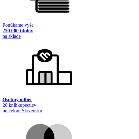
Ponúkame vyše
250 000 titulov
na sklade
Osobný odber
20 kníhkupectiev
po celom Slovensku