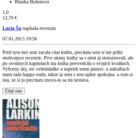
Blanka Bobotová
1,0
12,70 €
Lucia Šu
napísala recenziu
07.01.2013 19:56
Pred tym nez som zacala citat knihu, precitala som si nie priliz
motivujuce recenzie. Prve strany knihy sa s nimi aj stotoznovali, ale
po uvodnych kapitolach ma kniha presvedcila o svojich kvalitach.
Vyborny dej, nic velmisladke a napriek tomu putave. a naknihach
mam rada happy-endy, takze ja som s nou uplne spokojna. a som si
ista, ze si ju precitam znovu-to sa mi nestava.
Čítať viac