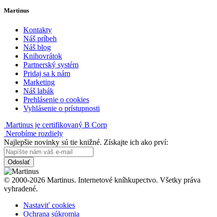
Martinus
Kontakty
Náš príbeh
Náš blog
Knihovrátok
Partnerský systém
Pridaj sa k nám
Marketing
Náš labák
Prehlásenie o cookies
Vyhlásenie o prístupnosti
Martinus je certifikovaný B Corp
Nerobíme rozdiely
Najlepšie novinky sú tie knižné. Získajte ich ako prví:
Odoslať
© 2000-2026 Martinus. Internetové kníhkupectvo. Všetky práva
vyhradené.
Nastaviť cookies
Ochrana súkromia