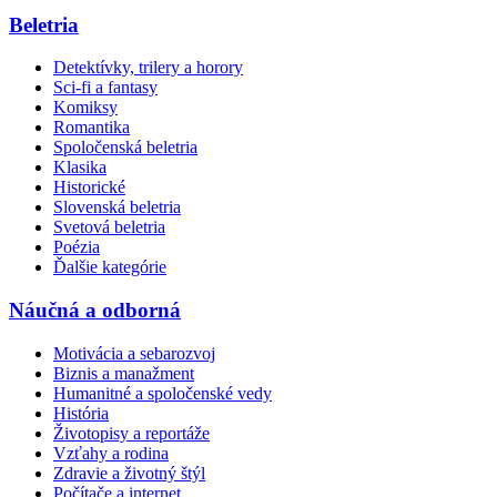
Beletria
Detektívky, trilery a horory
Sci-fi a fantasy
Komiksy
Romantika
Spoločenská beletria
Klasika
Historické
Slovenská beletria
Svetová beletria
Poézia
Ďalšie kategórie
Náučná a odborná
Motivácia a sebarozvoj
Biznis a manažment
Humanitné a spoločenské vedy
História
Životopisy a reportáže
Vzťahy a rodina
Zdravie a životný štýl
Počítače a internet