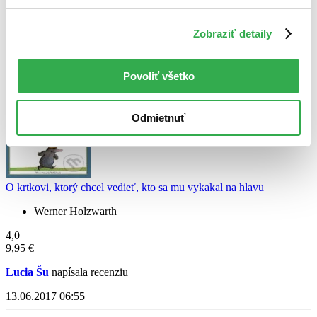
Lucia Šu
napísala recenziu
11.12.2022 15:42
Zobraziť detaily
u detí ma tato kniha uspech, aj ked niektorym sa nepaci predmet
ktorym sa kniha zaobera :) , patri do detskej kniznice
Povoliť všetko
Čítať viac
Odmietnuť
O krtkovi, ktorý chcel vedieť, kto sa mu vykakal na hlavu
Werner Holzwarth
4,0
9,95 €
Lucia Šu
napísala recenziu
13.06.2017 06:55