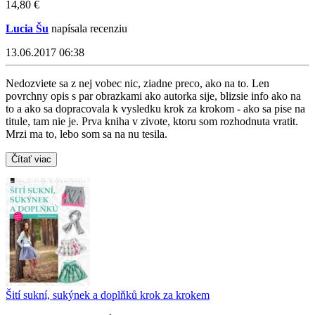
14,80 €
Lucia Šu
napísala recenziu
13.06.2017 06:38
Nedozviete sa z nej vobec nic, ziadne preco, ako na to. Len
povrchny opis s par obrazkami ako autorka sije, blizsie info ako na
to a ako sa dopracovala k vysledku krok za krokom - ako sa pise na
titule, tam nie je. Prva kniha v zivote, ktoru som rozhodnuta vratit.
Mrzi ma to, lebo som sa na nu tesila.
Čítať viac
Šití sukní, sukýnek a doplňků krok za krokem