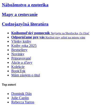
Náboženstvo a ezoterika
Mapy a cestovanie
Cudzojazyčná literatúra
Knihomoľský pomocník
Spýtajte sa Sherlocka, čo čítať
Odporúčame pre vás
Knižné tipy ušité na mieru vám
Všetky knihy
Knihy roka 2025
Bestsellery
Novinky
Pripravované
Akcie a zľavy
Kolekcie
BookTok
Mám záujem o titul
Top autori
Dominik Dán
Julie Caplin
Rebecca Yarros