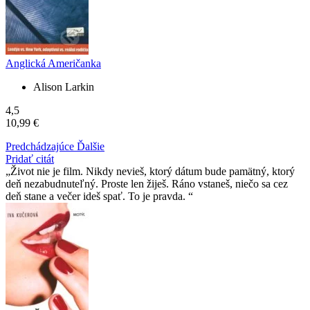
Anglická Američanka
Alison Larkin
4,5
10,99 €
Predchádzajúce
Ďalšie
Pridať citát
Život nie je film. Nikdy nevieš, ktorý dátum bude pamätný, ktorý
deň nezabudnuteľný. Proste len žiješ. Ráno vstaneš, niečo sa cez
deň stane a večer ideš spať. To je pravda.