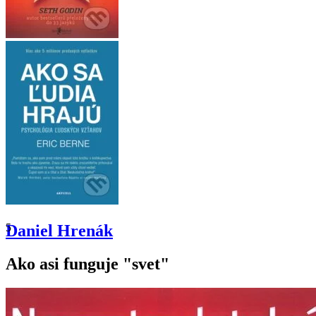
5
Daniel Hrenák
Ako asi funguje "svet"