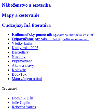
Náboženstvo a ezoterika
Mapy a cestovanie
Cudzojazyčná literatúra
Knihomoľský pomocník
Spýtajte sa Sherlocka, čo čítať
Odporúčame pre vás
Knižné tipy ušité na mieru vám
Všetky knihy
Knihy roka 2025
Bestsellery
Novinky
Pripravované
Akcie a zľavy
Kolekcie
BookTok
Mám záujem o titul
Top autori
Dominik Dán
Julie Caplin
Rebecca Yarros