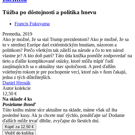
Túžba po dôstojnosti a politika hnevu
Francis Fukuyama
Premedia, 2019
Ako je možné, že sa stal Trump prezidentom? Ako je možné, že sa
tu v strednej Európe darí extémistickým hnutiam, názorom a
politikom? Prečo všetkým tak záleží na národe a čo to ten národ
vlastne je? A kto doň patrí? Táto útla knižka pomôže zodpovedať na
tieto a ďalšie komplikované otázky, ktoré môžu trápiť ľudí
zaujímajúcich sa o aktuálny stav spoločnosti. A pred ďalším
volebným rokom je pre pochopenie vecí, ktoré nás v ňom čakajú,
jedna z tých dôležitejších.
Daniel Hrenák
Autor kolekcie
12,50 €
Na sklade 4 ks
Posielame ihneď
Túto knihu máme síce aktuálne na sklade, máme však už iba
posledné kusy. Ak ju chcete mať rýchlo, ponáhľajte sa! Dodanie
ďalších môže trvať dlhšie, zvyčajne do šiestich dní.
Kúpiť za 12,50 €
Vložiť do košíka