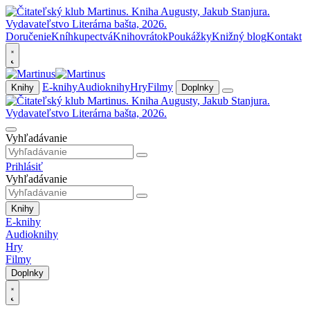
Doručenie
Kníhkupectvá
Knihovrátok
Poukážky
Knižný blog
Kontakt
E-knihy
Audioknihy
Hry
Filmy
Knihy
Doplnky
Vyhľadávanie
Prihlásiť
Vyhľadávanie
Knihy
E-knihy
Audioknihy
Hry
Filmy
Doplnky