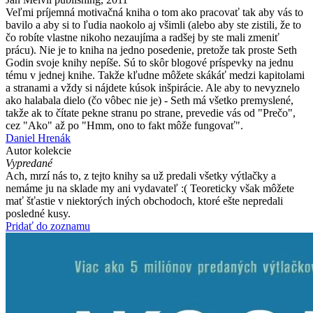
Veľmi príjemná motivačná kniha o tom ako pracovať tak aby vás to
bavilo a aby si to ľudia naokolo aj všimli (alebo aby ste zistili, že to
čo robíte vlastne nikoho nezaujíma a radšej by ste mali zmeniť
prácu). Nie je to kniha na jedno posedenie, pretože tak proste Seth
Godin svoje knihy nepíše. Sú to skôr blogové príspevky na jednu
tému v jednej knihe. Takže kľudne môžete skákáť medzi kapitolami
a stranami a vždy si nájdete kúsok inšpirácie. Ale aby to nevyznelo
ako halabala dielo (čo vôbec nie je) - Seth má všetko premyslené,
takže ak to čítate pekne stranu po strane, prevedie vás od "Prečo",
cez "Ako" až po "Hmm, ono to fakt môže fungovať".
Daniel Hrenák
Autor kolekcie
Vypredané
Ach, mrzí nás to, z tejto knihy sa už predali všetky výtlačky a
nemáme ju na sklade my ani vydavateľ :( Teoreticky však môžete
mať šťastie v niektorých iných obchodoch, ktoré ešte nepredali
posledné kusy.
Pridať do zoznamu