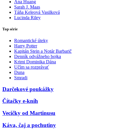
Ana Huang
Sarah J. Maas
Táňa Keleová Vasilková
Lucinda Riley
Top série
Romantické úteky
Harry Potter
Kapitán Stein a Notár Barbarič
Denník odvážneho bojka
Krimi Dominika Dána
Učím sa rozprávať
Duna
Smradi
Darčekové poukážky
Čítačky e-kníh
Vecičky od Martinusu
Káva, čaj a pochutiny