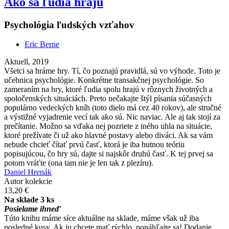
Ako sa ľudia hrajú
Psychológia ľudských vzťahov
Eric Berne
Aktuell, 2019
Všetci sa hráme hry. Tí, čo poznajú pravidlá, sú vo výhode. Toto je
učebnica psychológie. Konkrétne transakčnej psychológie. So
zameraním na hry, ktoré ľudia spolu hrajú v rôznych životných a
spoločenských situáciách. Preto nečakajte štýl písania súčasných
populárno vedeckých kníh (toto dielo má cez 40 rokov), ale stručné
a výstižné vyjadrenie vecí tak ako sú. Nic naviac. Ale aj tak stojí za
prečítanie. Možno sa vďaka nej pozriete z iného uhla na situácie,
ktoré prežívate či už ako hlavné postavy alebo diváci. Ak sa vám
nebude chcieť čítať prvú časť, ktorá je iba hutnou teóriu
popisujúcou, čo hry sú, dajte si najskôr druhú časť. K tej prvej sa
potom vráťte (ona tam nie je len tak z plezíru).
Daniel Hrenák
Autor kolekcie
13,20 €
Na sklade 3 ks
Posielame ihneď
Túto knihu máme síce aktuálne na sklade, máme však už iba
posledné kusy. Ak ju chcete mať rýchlo, ponáhľajte sa! Dodanie