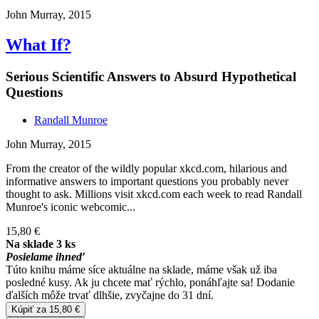
John Murray, 2015
What If?
Serious Scientific Answers to Absurd Hypothetical
Questions
Randall Munroe
John Murray, 2015
From the creator of the wildly popular xkcd.com, hilarious and
informative answers to important questions you probably never
thought to ask. Millions visit xkcd.com each week to read Randall
Munroe's iconic webcomic...
15,80 €
Na sklade 3 ks
Posielame ihneď
Túto knihu máme síce aktuálne na sklade, máme však už iba
posledné kusy. Ak ju chcete mať rýchlo, ponáhľajte sa! Dodanie
ďalších môže trvať dlhšie, zvyčajne do 31 dní.
Kúpiť za 15,80 €