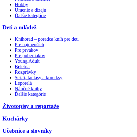
Hobby
Umenie a dizajn
Ďalšie kategórie
Deti a mládež
Knihorad – poradca kníh pre deti
Pre najmenších
Pre prvákov
Pre pubertiakov
Young Adult
Beletria
Rozprávky
Sci-fi, fantasy a komiksy
Leporelá
Náučné knihy
Ďalšie kategórie
Životopisy a reportáže
Kuchárky
Učebnice a slovníky