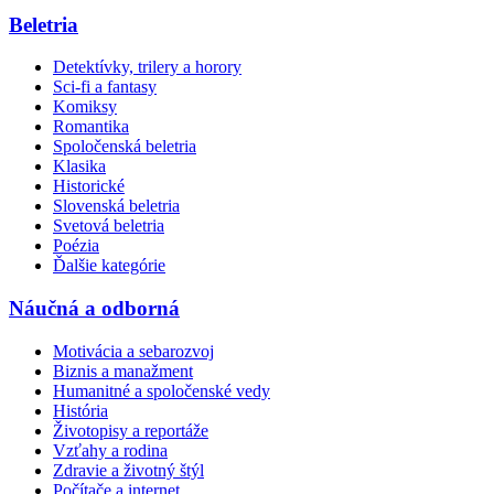
Beletria
Detektívky, trilery a horory
Sci-fi a fantasy
Komiksy
Romantika
Spoločenská beletria
Klasika
Historické
Slovenská beletria
Svetová beletria
Poézia
Ďalšie kategórie
Náučná a odborná
Motivácia a sebarozvoj
Biznis a manažment
Humanitné a spoločenské vedy
História
Životopisy a reportáže
Vzťahy a rodina
Zdravie a životný štýl
Počítače a internet