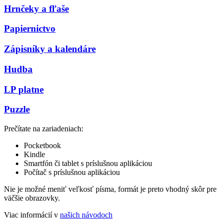
Hrnčeky a fľaše
Papiernictvo
Zápisníky a kalendáre
Hudba
LP platne
Puzzle
Prečítate na zariadeniach:
Pocketbook
Kindle
Smartfón či tablet s príslušnou aplikáciou
Počítač s príslušnou aplikáciou
Nie je možné meniť veľkosť písma, formát je preto vhodný skôr pre
väčšie obrazovky.
Viac informácií v
našich návodoch