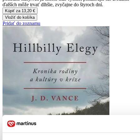
ďalších môže trvať dlhšie, zvyčajne do štyroch dní.
Kúpiť za 13,20 €
Vložiť do košíka
Pridať do zoznamu