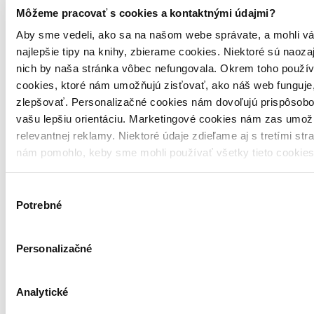
Môžeme pracovať s cookies a kontaktnými údajmi?
Aby sme vedeli, ako sa na našom webe správate, a mohli vá
najlepšie tipy na knihy, zbierame cookies. Niektoré sú naoza
nich by naša stránka vôbec nefungovala. Okrem toho použí
cookies, ktoré nám umožňujú zisťovať, ako náš web funguje,
zlepšovať. Personalizačné cookies nám dovoľujú prispôsobo
vašu lepšiu orientáciu. Marketingové cookies nám zas umož
4,2
relevantnej reklamy. Niektoré údaje zdieľame aj s tretími str
Hillbilly Elegy
nám pomohlo, keby sme mohli používať všetky tieto cookie
Kronika rodiny a kultúry v kríze
Výber
Potrebné
súhlasu
J.D. Vance
Tatran, 2017
Personalizačné
Hillbilly Elegy
Kronika rodiny a kultúry v kríze
Analytické