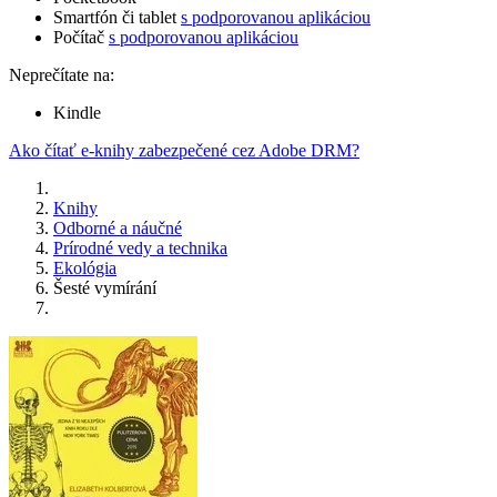
Smartfón či tablet
s podporovanou aplikáciou
Počítač
s podporovanou aplikáciou
Neprečítate na:
Kindle
Ako čítať e-knihy zabezpečené cez Adobe DRM?
Knihy
Odborné a náučné
Prírodné vedy a technika
Ekológia
Šesté vymírání