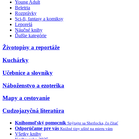
Young Adult
Beletria
Rozprávky
Sci-fi, fantasy a komiksy
Leporelá
Náučné knihy
Ďalšie kategórie
Životopisy a reportáže
Kuchárky
Učebnice a slovníky
Náboženstvo a ezoterika
Mapy a cestovanie
Cudzojazyčná literatúra
Knihomoľský pomocník
Spýtajte sa Sherlocka, čo čítať
Odporúčame pre vás
Knižné tipy ušité na mieru vám
Všetky knihy