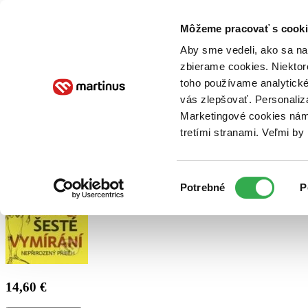
Doručenie
Kníhkupectvá
Knihovrátok
Poukážky
Knižný blog
Kontakt
Môžeme pracovať s cooki
Aby sme vedeli, ako sa na 
zbierame cookies. Niektor
E-knihy
Audioknihy
Hry
Filmy
Knihy
Doplnky
toho používame analytické
vás zlepšovať. Personaliz
Vyhľadávanie
Marketingové cookies nám 
tretími stranami. Veľmi b
Prihlásiť
Výber
Potrebné
P
súhlasu
14,60 €