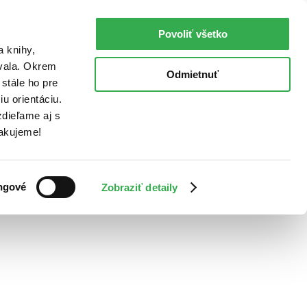
Povoliť všetko
a knihy,
ovala. Okrem
Odmietnuť
stále ho pre
u orientáciu.
dieľame aj s
Ďakujeme!
ngové
Zobraziť detaily