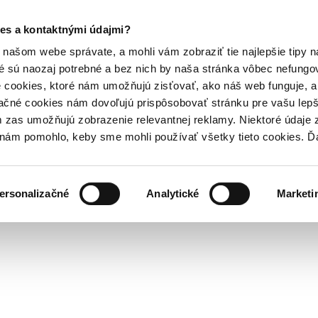
es a kontaktnými údajmi?
našom webe správate, a mohli vám zobraziť tie najlepšie tipy n
é sú naozaj potrebné a bez nich by naša stránka vôbec nefung
 cookies, ktoré nám umožňujú zisťovať, ako náš web funguje, a 
ačné cookies nám dovoľujú prispôsobovať stránku pre vašu lepši
zas umožňujú zobrazenie relevantnej reklamy. Niektoré údaje z
y nám pomohlo, keby sme mohli používať všetky tieto cookies. 
ersonalizačné
Analytické
Marketi