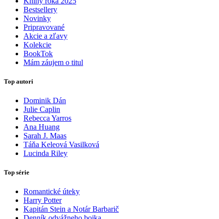
Knihy roka 2025
Bestsellery
Novinky
Pripravované
Akcie a zľavy
Kolekcie
BookTok
Mám záujem o titul
Top autori
Dominik Dán
Julie Caplin
Rebecca Yarros
Ana Huang
Sarah J. Maas
Táňa Keleová Vasilková
Lucinda Riley
Top série
Romantické úteky
Harry Potter
Kapitán Stein a Notár Barbarič
Denník odvážneho bojka