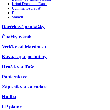
Krimi Dominika Dána
Učím sa rozprávať
Duna
Smradi
Darčekové poukážky
Čítačky e-kníh
Vecičky od Martinusu
Káva, čaj a pochutiny
Hrnčeky a fľaše
Papiernictvo
Zápisníky a kalendáre
Hudba
LP platne