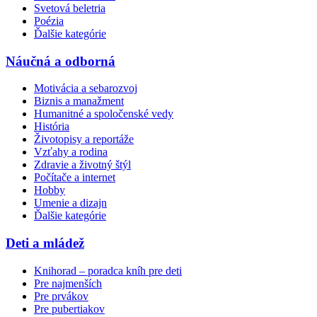
Svetová beletria
Poézia
Ďalšie kategórie
Náučná a odborná
Motivácia a sebarozvoj
Biznis a manažment
Humanitné a spoločenské vedy
História
Životopisy a reportáže
Vzťahy a rodina
Zdravie a životný štýl
Počítače a internet
Hobby
Umenie a dizajn
Ďalšie kategórie
Deti a mládež
Knihorad – poradca kníh pre deti
Pre najmenších
Pre prvákov
Pre pubertiakov