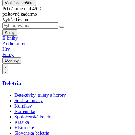
Vložiť do košíka
Pri nákupe nad 49 €
poštovné zadarmo
Vyhľadávanie
Knihy
E-knihy
Audioknihy
Hry
Filmy
Doplnky
Beletria
Detektívky, trilery a horory
Sci-fi a fantasy
Komiksy
Romantika
Spoločenská beletria
Klasika
Historické
Slovenská beletria