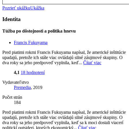
Pozrieť ukážku
Ukážka
Identita
Túžba po dôstojnosti a politika hnevu
Francis Fukuyama
Pred piatimi rokmi Francis Fukuyama napísal, že americké inštitúcie
upadajú, pretože ich stále viac ovládajú silné záujmové skupiny. O
dva roky sa jeho predpoveď vyplnila, keď...
Čítať viac
4,1
18 hodnotení
Vydavateľstvo
Premedia
, 2019
Počet strán
184
Pred piatimi rokmi Francis Fukuyama napísal, že americké inštitúcie
upadajú, pretože ich stále viac ovládajú silné záujmové skupiny. O
dva roky sa jeho predpoveď vyplnila, keď sa k moci dostali viacerí
politickí outsideri, ktorých ekonomický...
Čítať viac