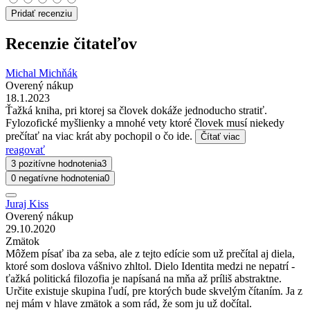
Pridať recenziu
Recenzie čitateľov
Michal Michňák
Overený nákup
18.1.2023
Ťažká kniha, pri ktorej sa človek dokáže jednoducho stratiť.
Fylozofické myšlienky a mnohé vety ktoré človek musí niekedy
prečítať na viac krát aby pochopil o čo ide.
Čítať viac
reagovať
3 pozitívne hodnotenia
3
0 negatívne hodnotenia
0
Juraj Kiss
Overený nákup
29.10.2020
Zmätok
Môžem písať iba za seba, ale z tejto edície som už prečítal aj diela,
ktoré som doslova vášnivo zhltol. Dielo Identita medzi ne nepatrí -
ťažká politická filozofia je napísaná na mňa až príliš abstraktne.
Určite existuje skupina ľudí, pre ktorých bude skvelým čítaním. Ja z
nej mám v hlave zmätok a som rád, že som ju už dočítal.