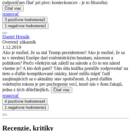
(odporúčam čítať pri pive; konieckoncov - je to filozofia)
Čítať viac
reagovať
3 pozitívne hodnotenia
3
1 negatívne hodnotenie
1
Daniel Hrenák
Overený zákazník
1.12.2019
Ako je možné, že sa stal Trump prezidentom? Ako je možné, že sa
tu v strednej Európe darí extémistickým hnutiam, názorom a
politikom? Prečo všetkým tak záleží na národe a čo to ten národ
vlastne je? A kto doň patrí? Táto útla knižka pomôže zodpovedať na
tieto a ďalšie komplikované otázky, ktoré môžu trápiť ľudí
zaujímajúcich sa o aktuálny stav spoločnosti. A pred ďalším
volebným rokom je pre pochopenie vecí, ktoré nás v ňom čakajú,
jedna z tých dôležitejších.
Čítať viac
reagovať
4 pozitívne hodnotenia
4
1 negatívne hodnotenie
1
Recenzie, kritiky