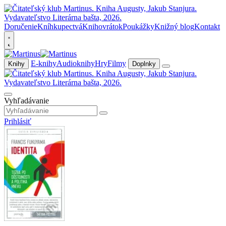
Doručenie
Kníhkupectvá
Knihovrátok
Poukážky
Knižný blog
Kontakt
E-knihy
Audioknihy
Hry
Filmy
Knihy
Doplnky
Vyhľadávanie
Prihlásiť