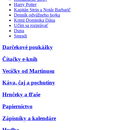
Harry Potter
Kapitán Stein a Notár Barbarič
Denník odvážneho bojka
Krimi Dominika Dána
Učím sa rozprávať
Duna
Smradi
Darčekové poukážky
Čítačky e-kníh
Vecičky od Martinusu
Káva, čaj a pochutiny
Hrnčeky a fľaše
Papiernictvo
Zápisníky a kalendáre
Hudba