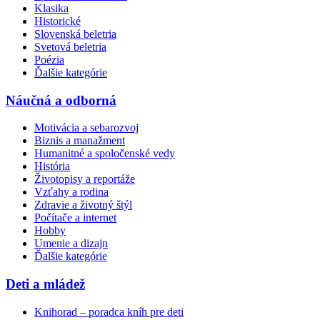
Klasika
Historické
Slovenská beletria
Svetová beletria
Poézia
Ďalšie kategórie
Náučná a odborná
Motivácia a sebarozvoj
Biznis a manažment
Humanitné a spoločenské vedy
História
Životopisy a reportáže
Vzťahy a rodina
Zdravie a životný štýl
Počítače a internet
Hobby
Umenie a dizajn
Ďalšie kategórie
Deti a mládež
Knihorad – poradca kníh pre deti