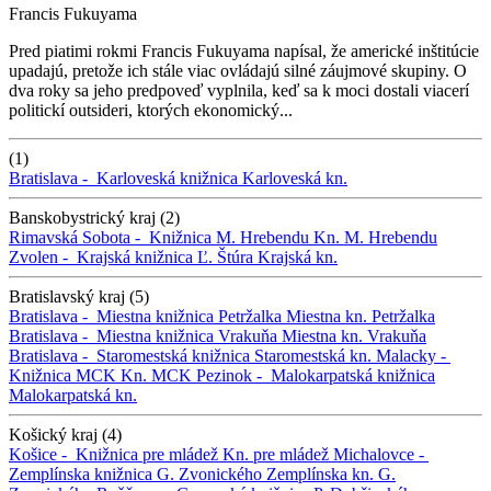
Francis Fukuyama
Pred piatimi rokmi Francis Fukuyama napísal, že americké inštitúcie
upadajú, pretože ich stále viac ovládajú silné záujmové skupiny. O
dva roky sa jeho predpoveď vyplnila, keď sa k moci dostali viacerí
politickí outsideri, ktorých ekonomický...
(1)
Bratislava -
Karloveská knižnica
Karloveská kn.
Banskobystrický kraj (2)
Rimavská Sobota -
Knižnica M. Hrebendu
Kn. M. Hrebendu
Zvolen -
Krajská knižnica Ľ. Štúra
Krajská kn.
Bratislavský kraj (5)
Bratislava -
Miestna knižnica Petržalka
Miestna kn. Petržalka
Bratislava -
Miestna knižnica Vrakuňa
Miestna kn. Vrakuňa
Bratislava -
Staromestská knižnica
Staromestská kn.
Malacky -
Knižnica MCK
Kn. MCK
Pezinok -
Malokarpatská knižnica
Malokarpatská kn.
Košický kraj (4)
Košice -
Knižnica pre mládež
Kn. pre mládež
Michalovce -
Zemplínska knižnica G. Zvonického
Zemplínska kn. G.