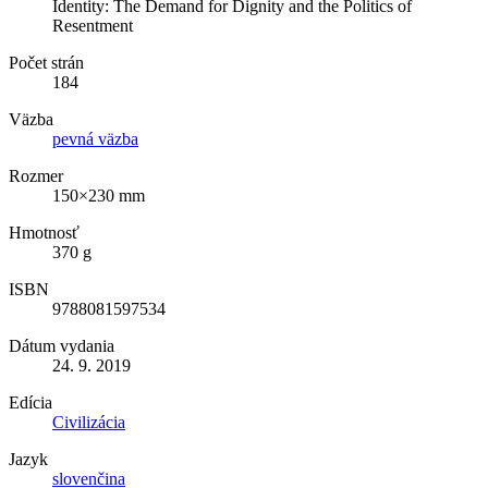
Identity: The Demand for Dignity and the Politics of
Resentment
Počet strán
184
Väzba
pevná väzba
Rozmer
150×230 mm
Hmotnosť
370 g
ISBN
9788081597534
Dátum vydania
24. 9. 2019
Edícia
Civilizácia
Jazyk
slovenčina