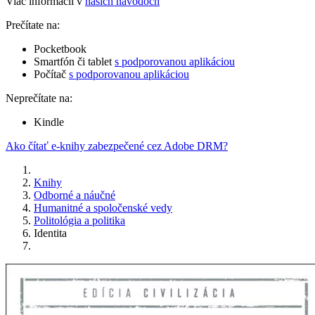
Viac informácií v
našich návodoch
Prečítate na:
Pocketbook
Smartfón či tablet
s podporovanou aplikáciou
Počítač
s podporovanou aplikáciou
Neprečítate na:
Kindle
Ako čítať e-knihy zabezpečené cez Adobe DRM?
Knihy
Odborné a náučné
Humanitné a spoločenské vedy
Politológia a politika
Identita