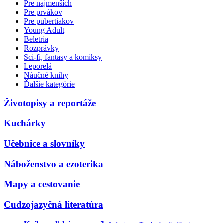
Pre najmenších
Pre prvákov
Pre pubertiakov
Young Adult
Beletria
Rozprávky
Sci-fi, fantasy a komiksy
Leporelá
Náučné knihy
Ďalšie kategórie
Životopisy a reportáže
Kuchárky
Učebnice a slovníky
Náboženstvo a ezoterika
Mapy a cestovanie
Cudzojazyčná literatúra