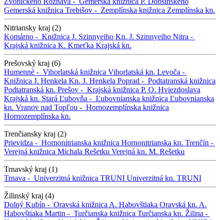
Zvonického
Rožňava -
Gemerská knižnica P. Dobšinského
Gemerská knižnica
Trebišov -
Zemplínska knižnica
Zemplínska kn.
Nitriansky kraj (2)
Komárno -
Knižnica J. Szinnyeiho
Kn. J. Szinnyeiho
Nitra -
Krajská knižnica K. Kmeťka
Krajská kn.
Prešovský kraj (6)
Humenné -
Vihorlatská knižnica
Vihorlatská kn.
Levoča -
Knižnica J. Henkela
Kn. J. Henkela
Poprad -
Podtatranská knižnica
Podtatranská kn.
Prešov -
Krajská knižnica P. O. Hviezdoslava
Krajská kn.
Stará Ľubovňa -
Ľubovnianska knižnica
Ľubovnianska
kn.
Vranov nad Topľou -
Hornozemplínska knižnica
Hornozemplínska kn.
Trenčiansky kraj (2)
Prievidza -
Hornonitrianska knižnica
Hornonitrianska kn.
Trenčín -
Verejná knižnica Michala Rešetku
Verejná kn. M. Rešetku
Trnavský kraj (1)
Trnava -
Univerzitná knižnica TRUNI
Univerzitná kn. TRUNI
Žilinský kraj (4)
Dolný Kubín -
Oravská knižnica A. Habovštiaka
Oravská kn. A.
Habovštiaka
Martin -
Turčianska knižnica
Turčianska kn.
Žilina -