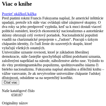
Viac o knihe
Pozrieť ukážku
Ukážka
Pred piatimi rokmi Francis Fukuyama napísal, že americké inštitúcie
upadajú, pretože ich stále viac ovládajú silné záujmové skupiny. O
dva roky sa jeho predpoveď vyplnila, keď sa k moci dostali viacerí
politickí outsideri, ktorých ekonomický nacionalizmus a autoritárske
sklony ohrozujú celý svetový poriadok. Nacionalistickí populisti
vsadili na charizmatické prepojenie s „ľudom“. Pracujú s úzkym
chápaním identity, čo ľudí ženie do uzavretých skupín, ktoré
vylučujú všetkých ostatných.
Univerzálne uznanie rovnosti, ktoré je základom liberálnej
demokracie, stále častejšie spochybňujú užšími podobami uznania,
založenými napríklad na národe, náboženstve alebo rase. Vyústilo to
do vlny protiimigrantského populizmu, spolitizovaného islamu či
bieleho nacionalizmu. Fukuyama napísal aktuálnu a dôležitú knihu –
vážne varovanie, že ak nevytvoríme univerzálne chápanie ľudskej
dôstojnosti, odsúdime sa na nepretržitý konflikt.
Čítať viac
Naše katalógové číslo
658187
Originálny názov