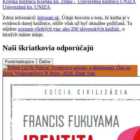
Krajská knižnica
Krajská kn.
Žilina -
Univerzitná knižnica UNIZA
Univerzitná kn. UNIZA
Zdroj informácií:
Infogate.sk
. Údaje hovoria o tom, že kniha je v
evidencii danej knižnice, môže však už byť aktuálne požičaná. Tu
nájdete
zoznam všetkých viac ako 200 slovenských knižníc
, o
ktorých máme údaje.
Naši škriatkovia odporúčajú
Predchádzajúce
Ďalšie