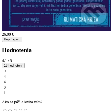
26,00 €
Kúpiť spolu
Hodnotenia
4,1
/ 5
18 hodnotení
9
4
4
0
1
Ako sa páčila kniha vám?