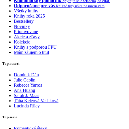
Knihomoľský pomocník
Spýtajte sa Sherlocka, čo čítať
Odporúčame pre vás
Knižné tipy ušité na mieru vám
Všetky knihy
Knihy roka 2025
Bestsellery
Novinky
Pripravované
Akcie a zľavy
Kolekcie
Knihy s podporou FPU
Mám záujem o titul
Top autori
Dominik Dán
Julie Caplin
Rebecca Yarros
Ana Huang
Sarah J. Maas
Táňa Keleová Vasilková
Lucinda Riley
Top série
Romantické úteky