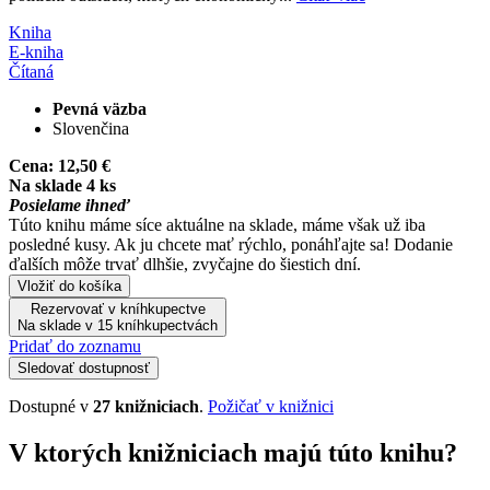
Kniha
E-kniha
Čítaná
Pevná väzba
Slovenčina
Cena:
12,50 €
Na sklade 4 ks
Posielame ihneď
Túto knihu máme síce aktuálne na sklade, máme však už iba
posledné kusy. Ak ju chcete mať rýchlo, ponáhľajte sa! Dodanie
ďalších môže trvať dlhšie, zvyčajne do šiestich dní.
Vložiť do košíka
Rezervovať v kníhkupectve
Na sklade v 15 kníhkupectvách
Pridať do zoznamu
Sledovať dostupnosť
Dostupné v
27 knižniciach
.
Požičať v knižnici
V ktorých knižniciach majú túto knihu?