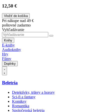
12,50 €
Vložiť do košíka
Pri nákupe nad 49 €
poštovné zadarmo
Vyhľadávanie
Knihy
E-knihy
Audioknihy
Hry
Filmy
Doplnky
Beletria
Detektívky, trilery a horory
Sci-fi a fantasy
Komiksy
Romantika
Spoločenská beletria