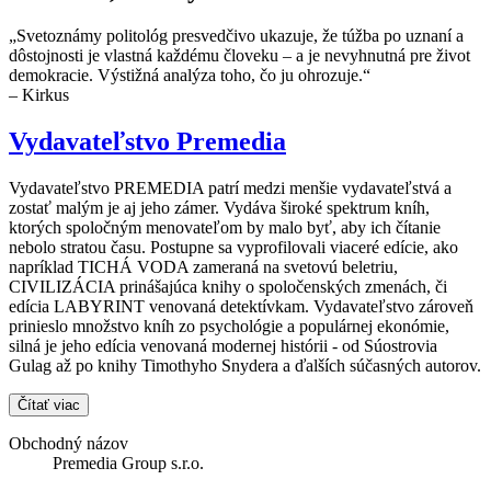
„Svetoznámy politológ presvedčivo ukazuje, že túžba po uznaní a
dôstojnosti je vlastná každému človeku – a je nevyhnutná pre život
demokracie. Výstižná analýza toho, čo ju ohrozuje.“
– Kirkus
Vydavateľstvo Premedia
Vydavateľstvo PREMEDIA patrí medzi menšie vydavateľstvá a
zostať malým je aj jeho zámer. Vydáva široké spektrum kníh,
ktorých spoločným menovateľom by malo byť, aby ich čítanie
nebolo stratou času. Postupne sa vyprofilovali viaceré edície, ako
napríklad TICHÁ VODA zameraná na svetovú beletriu,
CIVILIZÁCIA prinášajúca knihy o spoločenských zmenách, či
edícia LABYRINT venovaná detektívkam. Vydavateľstvo zároveň
prinieslo množstvo kníh zo psychológie a populárnej ekonómie,
silná je jeho edícia venovaná modernej histórii - od Súostrovia
Gulag až po knihy Timothyho Snydera a ďalších súčasných autorov.
Čítať viac
Obchodný názov
Premedia Group s.r.o.