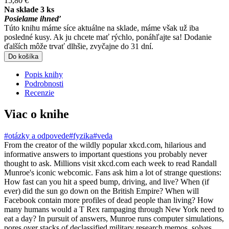
15,80 €
Na sklade 3 ks
Posielame ihneď
Túto knihu máme síce aktuálne na sklade, máme však už iba
posledné kusy. Ak ju chcete mať rýchlo, ponáhľajte sa! Dodanie
ďalších môže trvať dlhšie, zvyčajne do 31 dní.
Do košíka
Popis knihy
Podrobnosti
Recenzie
Viac o knihe
#otázky a odpovede
#fyzika
#veda
From the creator of the wildly popular xkcd.com, hilarious and
informative answers to important questions you probably never
thought to ask. Millions visit xkcd.com each week to read Randall
Munroe's iconic webcomic. Fans ask him a lot of strange questions:
How fast can you hit a speed bump, driving, and live? When (if
ever) did the sun go down on the British Empire? When will
Facebook contain more profiles of dead people than living? How
many humans would a T Rex rampaging through New York need to
eat a day? In pursuit of answers, Munroe runs computer simulations,
pores over stacks of declassified military research memos, solves