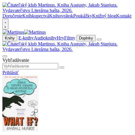
Doručenie
Kníhkupectvá
Knihovrátok
Poukážky
Knižný blog
Kontakt
E-knihy
Audioknihy
Hry
Filmy
Knihy
Doplnky
Vyhľadávanie
Prihlásiť