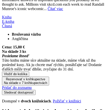
thought to ask. Millions visit xkcd.com each week to read Randall
Munroe's iconic webcomic...
Čítať viac
Kniha
E-kniha
Čítaná
Brožovaná väzba
Angličtina
Cena:
15,80 €
Na sklade 3 ks
Posielame ihneď
Túto knihu máme síce aktuálne na sklade, máme však už iba
posledné kusy. Ak ju chcete mať rýchlo, ponáhľajte sa! Dodanie
ďalších môže trvať dlhšie, zvyčajne do 31 dní.
Vložiť do košíka
Rezervovať v kníhkupectve
Na sklade v 7 kníhkupectvách
Pridať do zoznamu
Sledovať dostupnosť
Dostupné v
dvoch knižniciach
.
Požičať v knižnici