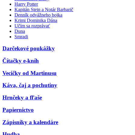
Harry Potter
Kapitán Stein a Notár Barbarič
Denník odvážneho bojka
Krimi Dominika Dána
Učím sa rozprávať
Duna
Smradi
Darčekové poukážky
Čítačky e-kníh
Vecičky od Martinusu
Káva, čaj a pochutiny
Hrnčeky a fľaše
Papiernictvo
Zápisníky a kalendáre
Hudba