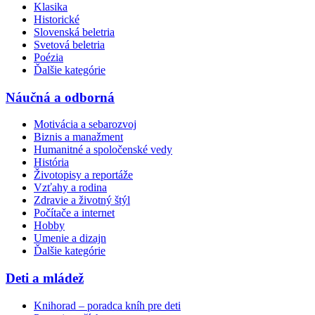
Klasika
Historické
Slovenská beletria
Svetová beletria
Poézia
Ďalšie kategórie
Náučná a odborná
Motivácia a sebarozvoj
Biznis a manažment
Humanitné a spoločenské vedy
História
Životopisy a reportáže
Vzťahy a rodina
Zdravie a životný štýl
Počítače a internet
Hobby
Umenie a dizajn
Ďalšie kategórie
Deti a mládež
Knihorad – poradca kníh pre deti