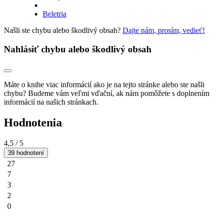
Beletria
Našli ste chybu alebo škodlivý obsah?
Dajte nám, prosím, vedieť!
Nahlásiť chybu alebo škodlivý obsah
Máte o knihe viac informácií ako je na tejto stránke alebo ste našli
chybu? Budeme vám veľmi vďační, ak nám pomôžete s doplnením
informácií na našich stránkach.
Hodnotenia
4,5
/ 5
39 hodnotení
27
7
3
2
0