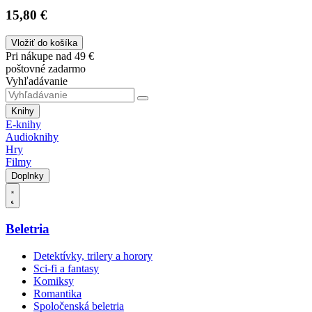
15,80 €
Vložiť do košíka
Pri nákupe nad 49 €
poštovné zadarmo
Vyhľadávanie
Knihy
E-knihy
Audioknihy
Hry
Filmy
Doplnky
Beletria
Detektívky, trilery a horory
Sci-fi a fantasy
Komiksy
Romantika
Spoločenská beletria