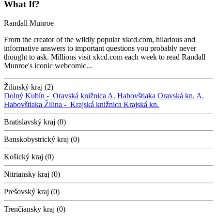
What If?
Randall Munroe
From the creator of the wildly popular xkcd.com, hilarious and
informative answers to important questions you probably never
thought to ask. Millions visit xkcd.com each week to read Randall
Munroe's iconic webcomic...
Žilinský kraj (2)
Dolný Kubín -
Oravská knižnica A. Habovštiaka
Oravská kn. A.
Habovštiaka
Žilina -
Krajská knižnica
Krajská kn.
Bratislavský kraj (0)
Banskobystrický kraj (0)
Košický kraj (0)
Nitriansky kraj (0)
Prešovský kraj (0)
Trenčiansky kraj (0)