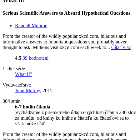
What If?
Serious Scientific Answers to Absurd Hypothetical Questions
Randall Munroe
From the creator of the wildly popular xkcd.com, hilarious and
informative answers to important questions you probably never
thought to ask. Millions visit xkcd.com each week to...
Čítať viac
4,5
39 hodnotení
1. diel série
What If?
Vydavateľstvo
John Murray
, 2015
304 strán
6-7 hodín čítania
Vychádzame z priemerného údaju o rýchlosti čítania 230 slov
za minútu, od knihy ku knihe a čitateľa ku čitateľovi sa to
však môže líšiť.
From the creator of the wildly popular xkcd.com, hilarious and
informative answers to important questions you probably never