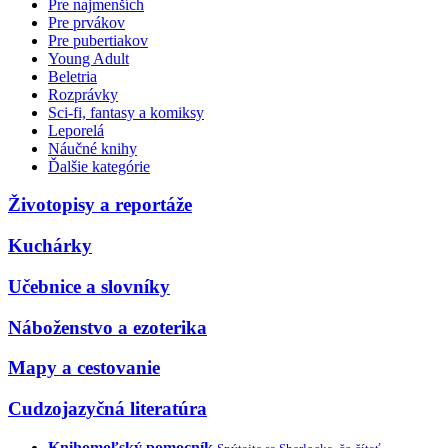
Pre najmenších
Pre prvákov
Pre pubertiakov
Young Adult
Beletria
Rozprávky
Sci-fi, fantasy a komiksy
Leporelá
Náučné knihy
Ďalšie kategórie
Životopisy a reportáže
Kuchárky
Učebnice a slovníky
Náboženstvo a ezoterika
Mapy a cestovanie
Cudzojazyčná literatúra
Knihomoľský pomocník