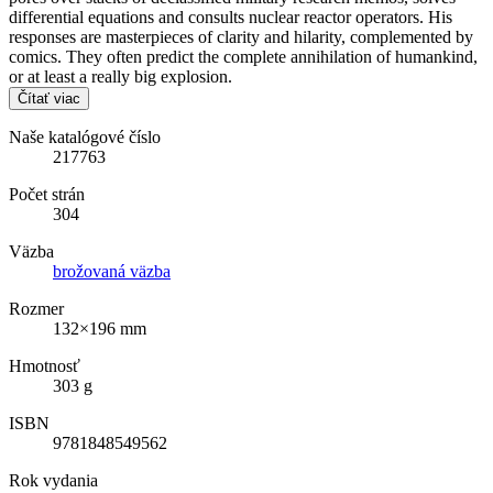
differential equations and consults nuclear reactor operators. His
responses are masterpieces of clarity and hilarity, complemented by
comics. They often predict the complete annihilation of humankind,
or at least a really big explosion.
Čítať viac
Naše katalógové číslo
217763
Počet strán
304
Väzba
brožovaná väzba
Rozmer
132×196 mm
Hmotnosť
303 g
ISBN
9781848549562
Rok vydania