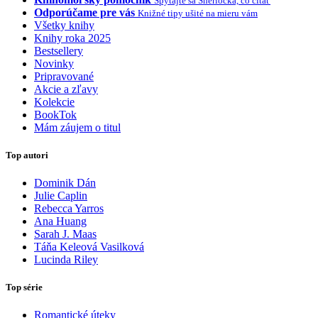
Spýtajte sa Sherlocka, čo čítať
Odporúčame pre vás
Knižné tipy ušité na mieru vám
Všetky knihy
Knihy roka 2025
Bestsellery
Novinky
Pripravované
Akcie a zľavy
Kolekcie
BookTok
Mám záujem o titul
Top autori
Dominik Dán
Julie Caplin
Rebecca Yarros
Ana Huang
Sarah J. Maas
Táňa Keleová Vasilková
Lucinda Riley
Top série
Romantické úteky