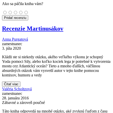
Ako sa páčila kniha vám?
Pridať recenziu
Recenzie Martinusákov
Anna Purgatová
zamestnanec
3. júla 2020
Kládli ste si niekedy otázku, akého veľkého výkonu je schopný
Yoda pomoci Sily, alebo koľko kociek lega je potrebné k vytvorenia
mostu cez Atlantický oceán? Tieto a mnoho ďalších, väčšinou
absurdných otázok vám vysvetlí autor v tejto knihe pomocou
komixov, humoru a vedy
Čítať viac
Valéria Scholtzová
zamestnanec
28. januára 2016
Zábavné a zároveň poučné
Táto kniha odpovedá na mnohé otázky, aké zvyknú ľuďom z času