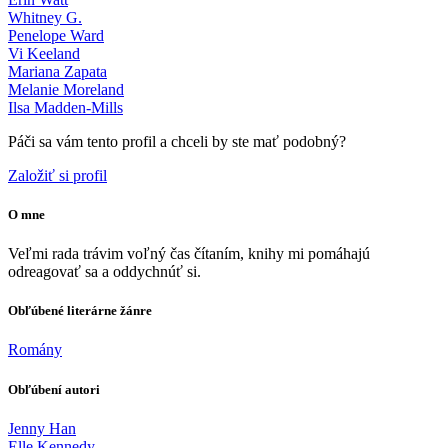
Whitney G.
Penelope Ward
Vi Keeland
Mariana Zapata
Melanie Moreland
Ilsa Madden-Mills
Páči sa vám tento profil a chceli by ste mať podobný?
Založiť si profil
O mne
Veľmi rada trávim voľný čas čítaním, knihy mi pomáhajú
odreagovať sa a oddychnúť si.
Obľúbené literárne žánre
Romány
Obľúbení autori
Jenny Han
Elle Kennedy