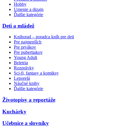
Hobby
Umenie a dizajn
Ďalšie kategórie
Deti a mládež
Knihorad – poradca kníh pre deti
Pre najmenších
Pre prvákov
Pre pubertiakov
Young Adult
Beletria
Rozprávky
Sci-fi, fantasy a komiksy
Leporelá
Náučné knihy
Ďalšie kategórie
Životopisy a reportáže
Kuchárky
Učebnice a slovníky