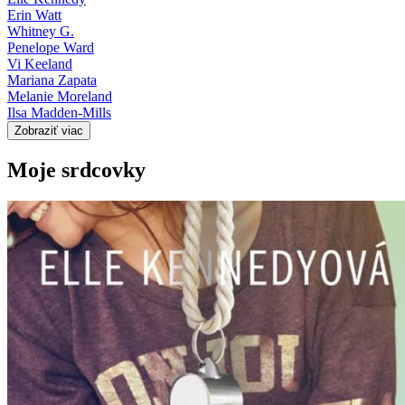
Erin Watt
Whitney G.
Penelope Ward
Vi Keeland
Mariana Zapata
Melanie Moreland
Ilsa Madden-Mills
Zobraziť viac
Moje srdcovky