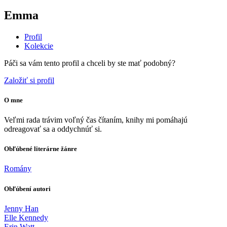
Emma
Profil
Kolekcie
Páči sa vám tento profil a chceli by ste mať podobný?
Založiť si profil
O mne
Veľmi rada trávim voľný čas čítaním, knihy mi pomáhajú
odreagovať sa a oddychnúť si.
Obľúbené literárne žánre
Romány
Obľúbení autori
Jenny Han
Elle Kennedy
Erin Watt