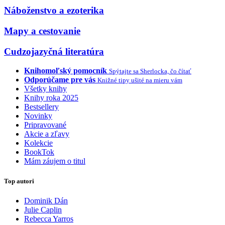
Náboženstvo a ezoterika
Mapy a cestovanie
Cudzojazyčná literatúra
Knihomoľský pomocník
Spýtajte sa Sherlocka, čo čítať
Odporúčame pre vás
Knižné tipy ušité na mieru vám
Všetky knihy
Knihy roka 2025
Bestsellery
Novinky
Pripravované
Akcie a zľavy
Kolekcie
BookTok
Mám záujem o titul
Top autori
Dominik Dán
Julie Caplin
Rebecca Yarros