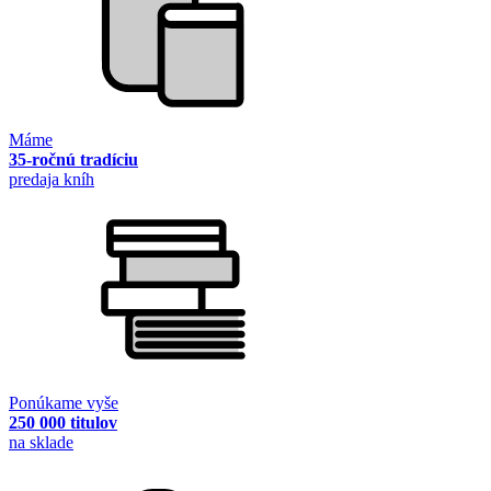
Máme
35-ročnú tradíciu
predaja kníh
Ponúkame vyše
250 000 titulov
na sklade