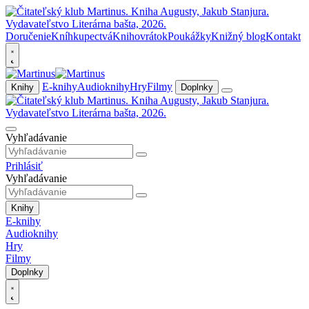
Doručenie
Kníhkupectvá
Knihovrátok
Poukážky
Knižný blog
Kontakt
E-knihy
Audioknihy
Hry
Filmy
Knihy
Doplnky
Vyhľadávanie
Prihlásiť
Vyhľadávanie
Knihy
E-knihy
Audioknihy
Hry
Filmy
Doplnky