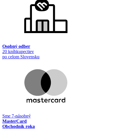
Osobný odber
20 kníhkupectiev
po celom Slovensku
Sme 7-násobný
MasterCard
Obchodník roka