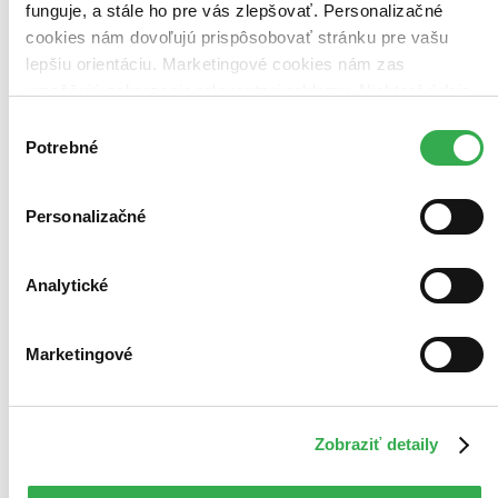
funguje, a stále ho pre vás zlepšovať. Personalizačné
cookies nám dovoľujú prispôsobovať stránku pre vašu
lepšiu orientáciu. Marketingové cookies nám zas
umožňujú zobrazenie relevantnej reklamy. Niektoré údaje
zdieľame aj s tretími stranami. Veľmi by nám pomohlo,
Výber
keby sme mohli používať všetky tieto cookies. Ďakujeme!
Potrebné
súhlasu
Personalizačné
Analytické
Marketingové
Zobraziť detaily