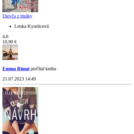
Dievča z titulky
Lenka Kyselicová
4,6
10,90 €
Emma Rimai
prečítal knihu
21.07.2023 14:49