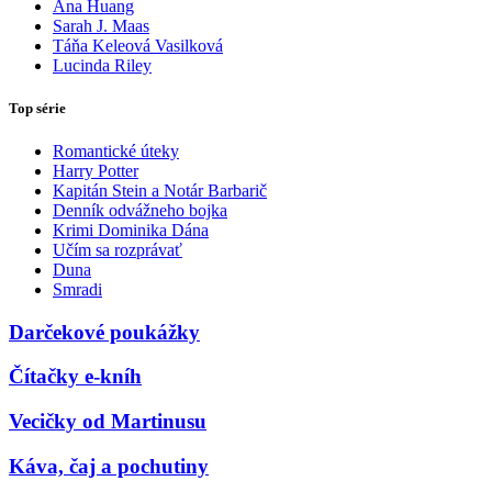
Ana Huang
Sarah J. Maas
Táňa Keleová Vasilková
Lucinda Riley
Top série
Romantické úteky
Harry Potter
Kapitán Stein a Notár Barbarič
Denník odvážneho bojka
Krimi Dominika Dána
Učím sa rozprávať
Duna
Smradi
Darčekové poukážky
Čítačky e-kníh
Vecičky od Martinusu
Káva, čaj a pochutiny