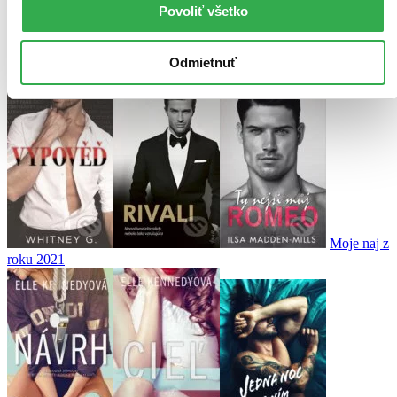
Povoliť všetko
Moje čitateľské kolekcie
Odmietnuť
Moje naj z
roku 2021