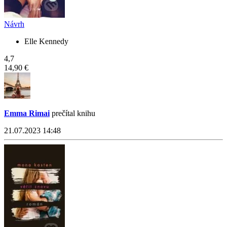
Návrh
Elle Kennedy
4,7
14,90 €
Emma Rimai
prečítal knihu
21.07.2023 14:48