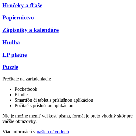
Hrnčeky a fľaše
Papiernictvo
Zápisníky a kalendáre
Hudba
LP platne
Puzzle
Prečítate na zariadeniach:
Pocketbook
Kindle
Smartfón či tablet s príslušnou aplikáciou
Počítač s príslušnou aplikáciou
Nie je možné meniť veľkosť písma, formát je preto vhodný skôr pre
väčšie obrazovky.
Viac informácií v
našich návodoch