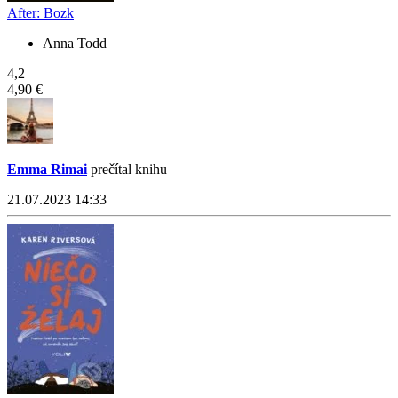
After: Bozk
Anna Todd
4,2
4,90 €
Emma Rimai
prečítal knihu
21.07.2023 14:33