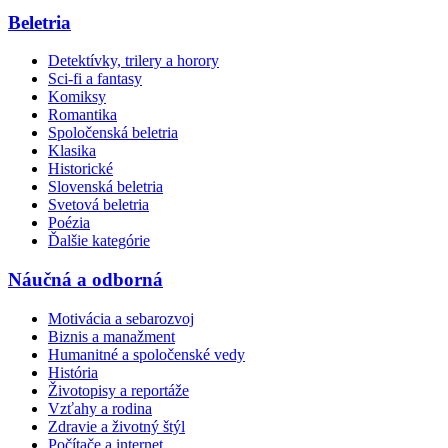
Beletria
Detektívky, trilery a horory
Sci-fi a fantasy
Komiksy
Romantika
Spoločenská beletria
Klasika
Historické
Slovenská beletria
Svetová beletria
Poézia
Ďalšie kategórie
Náučná a odborná
Motivácia a sebarozvoj
Biznis a manažment
Humanitné a spoločenské vedy
História
Životopisy a reportáže
Vzťahy a rodina
Zdravie a životný štýl
Počítače a internet