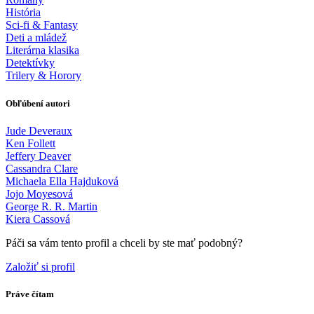
História
Sci-fi & Fantasy
Deti a mládež
Literárna klasika
Detektívky
Trilery & Horory
Obľúbení autori
Jude Deveraux
Ken Follett
Jeffery Deaver
Cassandra Clare
Michaela Ella Hajduková
Jojo Moyesová
George R. R. Martin
Kiera Cassová
Páči sa vám tento profil a chceli by ste mať podobný?
Založiť si profil
Práve čítam