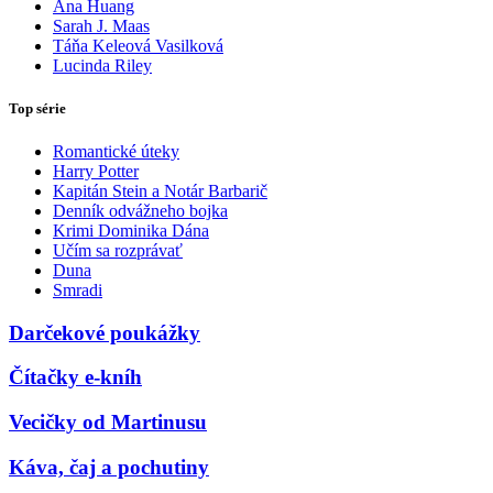
Ana Huang
Sarah J. Maas
Táňa Keleová Vasilková
Lucinda Riley
Top série
Romantické úteky
Harry Potter
Kapitán Stein a Notár Barbarič
Denník odvážneho bojka
Krimi Dominika Dána
Učím sa rozprávať
Duna
Smradi
Darčekové poukážky
Čítačky e-kníh
Vecičky od Martinusu
Káva, čaj a pochutiny