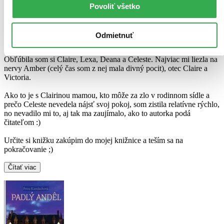
Knižka Padlý anděl je mix všetkého, čo mám rada - romantika,
Povoliť všetko
prvky parapsychológie, napätie, detektívna zápletka. Úžasná
kombinácia! :) Autorka má skvelý rozprávačský talent a jej štýl mi
sadol ako uliaty.
Odmietnuť
Všetky postavy v knihe mali výborne vykreslené charaktery.
Obľúbila som si Claire, Lexa, Deana a Celeste. Najviac mi liezla na
nervy Amber (celý čas som z nej mala divný pocit), otec Claire a
Victoria.
Ako to je s Clairinou mamou, kto môže za zlo v rodinnom sídle a
prečo Celeste nevedela nájsť svoj pokoj, som zistila relatívne rýchlo,
no nevadilo mi to, aj tak ma zaujímalo, ako to autorka podá
čitateľom :)
Určite si knižku zakúpim do mojej knižnice a teším sa na
pokračovanie ;)
Čítať viac