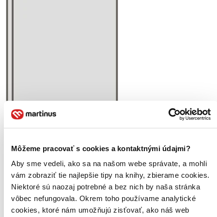
Moje aktivity
Môžeme pracovať s cookies a kontaktnými údajmi?
Aby sme vedeli, ako sa na našom webe správate, a mohli
Eliška Kolorédyová
napísala recenziu
vám zobraziť tie najlepšie tipy na knihy, zbierame cookies.
01.09.2024 09:13
Niektoré sú naozaj potrebné a bez nich by naša stránka
vôbec nefungovala. Okrem toho používame analytické
Jedným slovom DOKONALOSŤ :)
cookies, ktoré nám umožňujú zisťovať, ako náš web
Vďaka autorským knižným štafetám spoznávam knižky autorov, ku