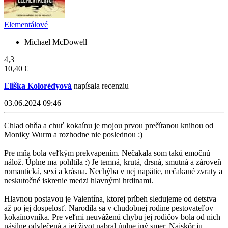
Elementálové
Michael McDowell
4,3
10,40 €
Eliška Kolorédyová
napísala recenziu
03.06.2024 09:46
Chlad ohňa a chuť kokaínu je mojou prvou prečítanou knihou od
Moniky Wurm a rozhodne nie poslednou :)
Pre mňa bola veľkým prekvapením. Nečakala som takú emočnú
nálož. Úplne ma pohltila :) Je temná, krutá, drsná, smutná a zároveň
romantická, sexi a krásna. Nechýba v nej napätie, nečakané zvraty a
neskutočné iskrenie medzi hlavnými hrdinami.
Hlavnou postavou je Valentína, ktorej príbeh sledujeme od detstva
až po jej dospelosť. Narodila sa v chudobnej rodine pestovateľov
kokaínovníka. Pre veľmi neuváženú chybu jej rodičov bola od nich
násilne odvlečená a jej život nabral úplne iný smer. Najskôr ju