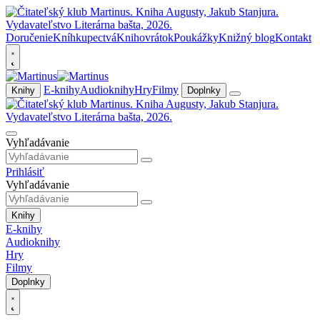
Doručenie
Kníhkupectvá
Knihovrátok
Poukážky
Knižný blog
Kontakt
E-knihy
Audioknihy
Hry
Filmy
Knihy
Doplnky
Vyhľadávanie
Prihlásiť
Vyhľadávanie
Knihy
E-knihy
Audioknihy
Hry
Filmy
Doplnky