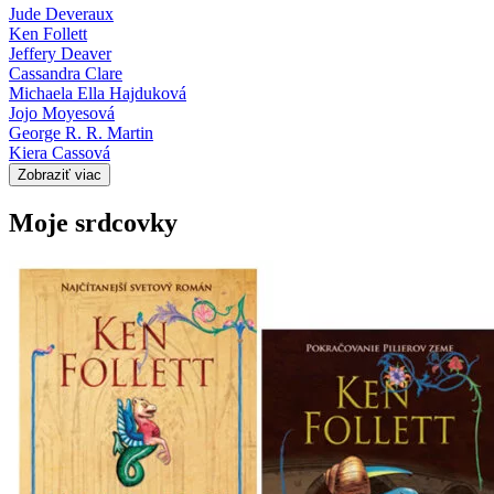
Jude Deveraux
Ken Follett
Jeffery Deaver
Cassandra Clare
Michaela Ella Hajduková
Jojo Moyesová
George R. R. Martin
Kiera Cassová
Zobraziť viac
Moje srdcovky