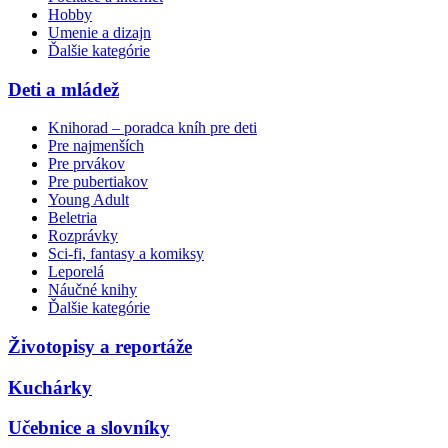
Hobby
Umenie a dizajn
Ďalšie kategórie
Deti a mládež
Knihorad – poradca kníh pre deti
Pre najmenších
Pre prvákov
Pre pubertiakov
Young Adult
Beletria
Rozprávky
Sci-fi, fantasy a komiksy
Leporelá
Náučné knihy
Ďalšie kategórie
Životopisy a reportáže
Kuchárky
Učebnice a slovníky