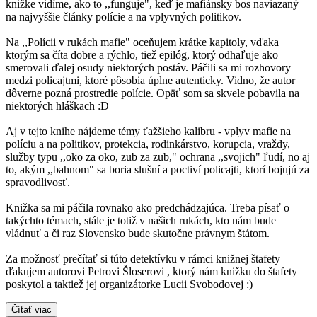
knižke vidíme, ako to ,,funguje", keď je mafiánsky bos naviazaný
na najvyššie články polície a na vplyvných politikov.
Na ,,Polícii v rukách mafie" oceňujem krátke kapitoly, vďaka
ktorým sa číta dobre a rýchlo, tiež epilóg, ktorý odhaľuje ako
smerovali ďalej osudy niektorých postáv. Páčili sa mi rozhovory
medzi policajtmi, ktoré pôsobia úplne autenticky. Vidno, že autor
dôverne pozná prostredie polície. Opäť som sa skvele pobavila na
niektorých hláškach :D
Aj v tejto knihe nájdeme témy ťažšieho kalibru - vplyv mafie na
políciu a na politikov, protekcia, rodinkárstvo, korupcia, vraždy,
služby typu ,,oko za oko, zub za zub," ochrana ,,svojich" ľudí, no aj
to, akým ,,bahnom" sa boria slušní a poctiví policajti, ktorí bojujú za
spravodlivosť.
Knižka sa mi páčila rovnako ako predchádzajúca. Treba písať o
takýchto témach, stále je totiž v našich rukách, kto nám bude
vládnuť a či raz Slovensko bude skutočne právnym štátom.
Za možnosť prečítať si túto detektívku v rámci knižnej štafety
ďakujem autorovi Petrovi Šloserovi , ktorý nám knižku do štafety
poskytol a taktiež jej organizátorke Lucii Svobodovej :)
Čítať viac