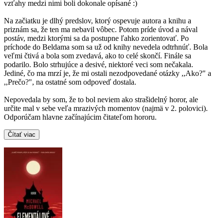
vzťahy medzi nimi boli dokonale opísané :)
Na začiatku je dlhý predslov, ktorý ospevuje autora a knihu a
priznám sa, že ten ma nebavil vôbec. Potom príde úvod a nával
postáv, medzi ktorými sa da postupne ľahko zorientovať. Po
príchode do Beldama som sa už od knihy nevedela odtrhnúť. Bola
veľmi čtivá a bola som zvedavá, ako to celé skončí. Finále sa
podarilo. Bolo strhujúce a desivé, niektoré veci som nečakala.
Jediné, čo ma mrzí je, že mi ostali nezodpovedané otázky ,,Ako?" a
,,Prečo?", na ostatné som odpoveď dostala.
Nepovedala by som, že to bol neviem ako strašidelný horor, ale
určite mal v sebe veľa mrazivých momentov (najmä v 2. polovici).
Odporúčam hlavne začínajúcim čitateľom hororu.
Čítať viac