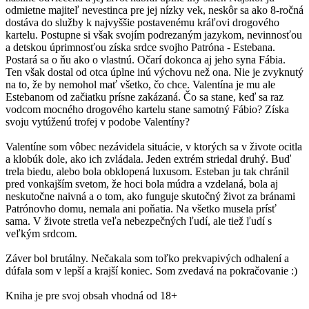
odmietne majiteľ nevestinca pre jej nízky vek, neskôr sa ako 8-ročná
dostáva do služby k najvyššie postavenému kráľovi drogového
kartelu. Postupne si však svojím podrezaným jazykom, nevinnosťou
a detskou úprimnosťou získa srdce svojho Patróna - Estebana.
Postará sa o ňu ako o vlastnú. Očarí dokonca aj jeho syna Fábia.
Ten však dostal od otca úplne inú výchovu než ona. Nie je zvyknutý
na to, že by nemohol mať všetko, čo chce. Valentína je mu ale
Estebanom od začiatku prísne zakázaná. Čo sa stane, keď sa raz
vodcom mocného drogového kartelu stane samotný Fábio? Získa
svoju vytúženú trofej v podobe Valentíny?
Valentíne som vôbec nezávidela situácie, v ktorých sa v živote ocitla
a klobúk dole, ako ich zvládala. Jeden extrém striedal druhý. Buď
trela biedu, alebo bola obklopená luxusom. Esteban ju tak chránil
pred vonkajším svetom, že hoci bola múdra a vzdelaná, bola aj
neskutočne naivná a o tom, ako funguje skutočný život za bránami
Patrónovho domu, nemala ani poňatia. Na všetko musela prísť
sama. V živote stretla veľa nebezpečných ľudí, ale tiež ľudí s
veľkým srdcom.
Záver bol brutálny. Nečakala som toľko prekvapivých odhalení a
dúfala som v lepší a krajší koniec. Som zvedavá na pokračovanie :)
Kniha je pre svoj obsah vhodná od 18+