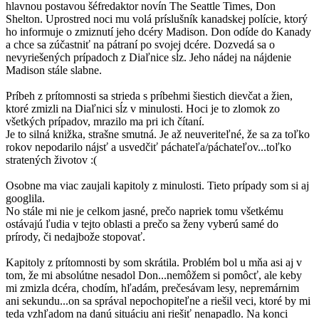
hlavnou postavou šéfredaktor novín The Seattle Times, Don
Shelton. Uprostred noci mu volá príslušník kanadskej polície, ktorý
ho informuje o zmiznutí jeho dcéry Madison. Don odíde do Kanady
a chce sa zúčastniť na pátraní po svojej dcére. Dozvedá sa o
nevyriešených prípadoch z Diaľnice sĺz. Jeho nádej na nájdenie
Madison stále slabne.
Príbeh z prítomnosti sa strieda s príbehmi šiestich dievčat a žien,
ktoré zmizli na Diaľnici sĺz v minulosti. Hoci je to zlomok zo
všetkých prípadov, mrazilo ma pri ich čítaní.
Je to silná knižka, strašne smutná. Je až neuveriteľné, že sa za toľko
rokov nepodarilo nájsť a usvedčiť páchateľa/páchateľov...toľko
stratených životov :(
Osobne ma viac zaujali kapitoly z minulosti. Tieto prípady som si aj
googlila.
No stále mi nie je celkom jasné, prečo napriek tomu všetkému
ostávajú ľudia v tejto oblasti a prečo sa ženy vyberú samé do
prírody, či nedajbože stopovať.
Kapitoly z prítomnosti by som skrátila. Problém bol u mňa asi aj v
tom, že mi absolútne nesadol Don...nemôžem si pomôcť, ale keby
mi zmizla dcéra, chodím, hľadám, prečesávam lesy, nepremárnim
ani sekundu...on sa správal nepochopiteľne a riešil veci, ktoré by mi
teda vzhľadom na danú situáciu ani riešiť nenapadlo. Na konci