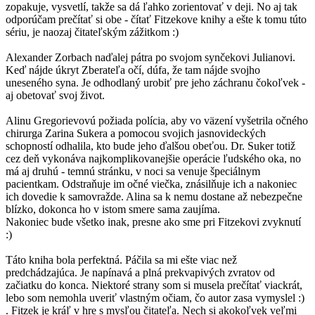
zopakuje, vysvetlí, takže sa dá ľahko zorientovať v deji. No aj tak
odporúčam prečítať si obe - čítať Fitzekove knihy a ešte k tomu túto
sériu, je naozaj čitateľským zážitkom :)
Alexander Zorbach naďalej pátra po svojom synčekovi Julianovi.
Keď nájde úkryt Zberateľa očí, dúfa, že tam nájde svojho
uneseného syna. Je odhodlaný urobiť pre jeho záchranu čokoľvek -
aj obetovať svoj život.
Alinu Gregorievovú požiada polícia, aby vo väzení vyšetrila očného
chirurga Zarina Sukera a pomocou svojich jasnovideckých
schopností odhalila, kto bude jeho ďalšou obeťou. Dr. Suker totiž
cez deň vykonáva najkomplikovanejšie operácie ľudského oka, no
má aj druhú - temnú stránku, v noci sa venuje špeciálnym
pacientkam. Odstraňuje im očné viečka, znásilňuje ich a nakoniec
ich dovedie k samovražde. Alina sa k nemu dostane až nebezpečne
blízko, dokonca ho v istom smere sama zaujíma.
Nakoniec bude všetko inak, presne ako sme pri Fitzekovi zvyknutí
:)
Táto kniha bola perfektná. Páčila sa mi ešte viac než
predchádzajúca. Je napínavá a plná prekvapivých zvratov od
začiatku do konca. Niektoré strany som si musela prečítať viackrát,
lebo som nemohla uveriť vlastným očiam, čo autor zasa vymyslel :)
. Fitzek je kráľ v hre s mysľou čitateľa. Nech si akokoľvek veľmi