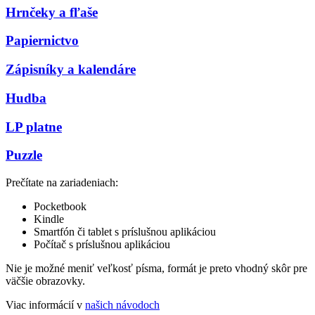
Hrnčeky a fľaše
Papiernictvo
Zápisníky a kalendáre
Hudba
LP platne
Puzzle
Prečítate na zariadeniach:
Pocketbook
Kindle
Smartfón či tablet s príslušnou aplikáciou
Počítač s príslušnou aplikáciou
Nie je možné meniť veľkosť písma, formát je preto vhodný skôr pre
väčšie obrazovky.
Viac informácií v
našich návodoch