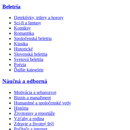
Beletria
Detektívky, trilery a horory
Sci-fi a fantasy
Komiksy
Romantika
Spoločenská beletria
Klasika
Historické
Slovenská beletria
Svetová beletria
Poézia
Ďalšie kategórie
Náučná a odborná
Motivácia a sebarozvoj
Biznis a manažment
Humanitné a spoločenské vedy
História
Životopisy a reportáže
Vzťahy a rodina
Zdravie a životný štýl
Počítače a internet