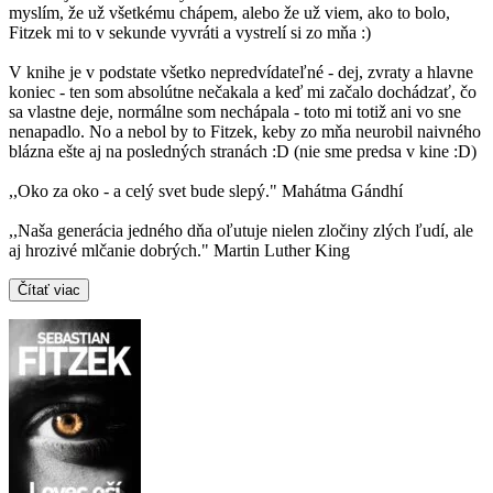
myslím, že už všetkému chápem, alebo že už viem, ako to bolo,
Fitzek mi to v sekunde vyvráti a vystrelí si zo mňa :)
V knihe je v podstate všetko nepredvídateľné - dej, zvraty a hlavne
koniec - ten som absolútne nečakala a keď mi začalo dochádzať, čo
sa vlastne deje, normálne som nechápala - toto mi totiž ani vo sne
nenapadlo. No a nebol by to Fitzek, keby zo mňa neurobil naivného
blázna ešte aj na posledných stranách :D (nie sme predsa v kine :D)
,,Oko za oko - a celý svet bude slepý." Mahátma Gándhí
,,Naša generácia jedného dňa oľutuje nielen zločiny zlých ľudí, ale
aj hrozivé mlčanie dobrých." Martin Luther King
Čítať viac