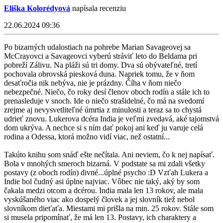
Eliška Kolorédyová
napísala recenziu
22.06.2024 09:36
Po bizarných udalostiach na pohrebe Marian Savageovej sa
McCrayovci a Savageovci vyberú stráviť leto do Beldama pri
pobreží Zálivu. Na pláži sú tri domy. Dva sú obývateľné, tretí
pochovala obrovská piesková duna. Napriek tomu, že v ňom
desaťročia nik nebýva, nie je prázdny. Číha v ňom niečo
nebezpečné. Niečo, čo roky desí členov oboch rodín a stále ich to
prenasleduje v snoch. Ide o niečo strašidelné, čo má na svedomí
zrejme aj nevysvetliteľné úmrtia z minulosti a teraz sa to chystá
udrieť znovu. Lukerova dcéra India je veľmi zvedavá, aké tajomstvá
dom ukrýva. A nechce si s ním dať pokoj ani keď ju varuje celá
rodina a Odessa, ktorá možno vidí viac, než ostatní...
Takúto knihu som snáď ešte nečítala. Ani neviem, čo k nej napísať.
Bola v mnohých smeroch bizarná. V podstate sa mi zdali všetky
postavy (z oboch rodín) divné...úplné psycho :D Vzťah Lukera a
Indie bol čudný asi úplne najviac. Vôbec nie taký, aký by som
čakala medzi otcom a dcérou. India mala len 13 rokov, ale mala
vyskúšaného viac ako dospelý človek a jej slovník tiež nebol
slovníkom dieťaťa. Miestami mi prišla na min. 25 rokov. Stále som
si musela pripomínať, že má len 13. Postavy, ich charaktery a