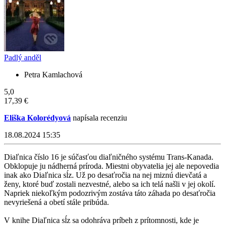
Padlý anděl
Petra Kamlachová
5,0
17,39 €
Eliška Kolorédyová
napísala recenziu
18.08.2024 15:35
Diaľnica číslo 16 je súčasťou diaľničného systému Trans-Kanada.
Obklopuje ju nádherná príroda. Miestni obyvatelia jej ale nepovedia
inak ako Diaľnica sĺz. Už po desaťročia na nej miznú dievčatá a
ženy, ktoré buď zostali nezvestné, alebo sa ich telá našli v jej okolí.
Napriek niekoľkým podozrivým zostáva táto záhada po desaťročia
nevyriešená a obetí stále pribúda.
V knihe Diaľnica sĺz sa odohráva príbeh z prítomnosti, kde je