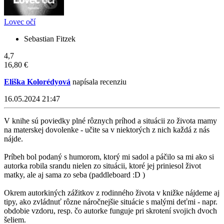
Lovec očí
Sebastian Fitzek
4,7
16,80 €
Eliška Kolorédyová
napísala recenziu
16.05.2024 21:47
V knihe sú poviedky plné rôznych príhod a situácii zo života mamy
na materskej dovolenke - učite sa v niektorých z nich každá z nás
nájde.
Príbeh bol podaný s humorom, ktorý mi sadol a páčilo sa mi ako si
autorka robila srandu nielen zo situácii, ktoré jej priniesol život
matky, ale aj sama zo seba (paddleboard :D )
Okrem autorkiných zážitkov z rodinného života v knižke nájdeme aj
tipy, ako zvládnuť rôzne náročnejšie situácie s malými deťmi - napr.
obdobie vzdoru, resp. čo autorke funguje pri skrotení svojich dvoch
šeliem.