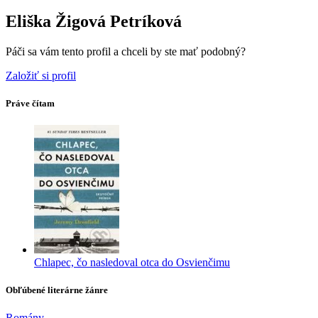
Eliška Žigová Petríková
Páči sa vám tento profil a chceli by ste mať podobný?
Založiť si profil
Práve čítam
Chlapec, čo nasledoval otca do Osvienčimu
Obľúbené literárne žánre
Romány