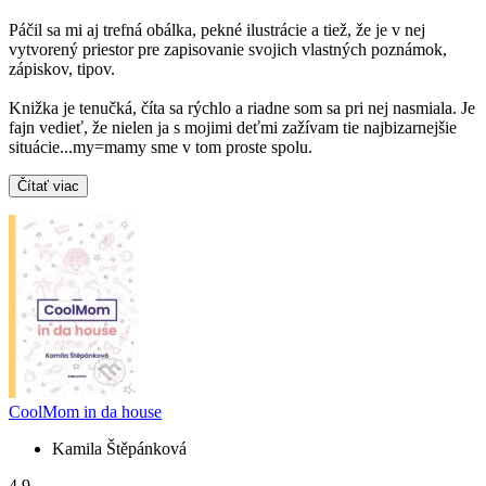
Páčil sa mi aj trefná obálka, pekné ilustrácie a tiež, že je v nej
vytvorený priestor pre zapisovanie svojich vlastných poznámok,
zápiskov, tipov.
Knižka je tenučká, číta sa rýchlo a riadne som sa pri nej nasmiala. Je
fajn vedieť, že nielen ja s mojimi deťmi zažívam tie najbizarnejšie
situácie...my=mamy sme v tom proste spolu.
Čítať viac
CoolMom in da house
Kamila Štěpánková
4,9