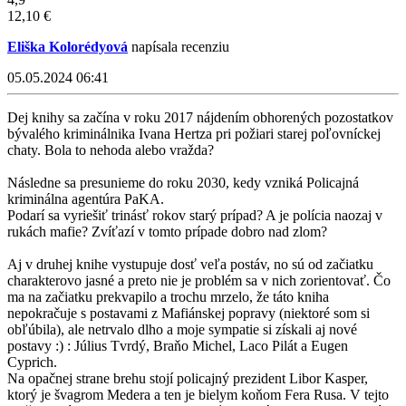
12,10 €
Eliška Kolorédyová
napísala recenziu
05.05.2024 06:41
Dej knihy sa začína v roku 2017 nájdením obhorených pozostatkov
bývalého kriminálnika Ivana Hertza pri požiari starej poľovníckej
chaty. Bola to nehoda alebo vražda?
Následne sa presunieme do roku 2030, kedy vzniká Policajná
kriminálna agentúra PaKA.
Podarí sa vyriešiť trinásť rokov starý prípad? A je polícia naozaj v
rukách mafie? Zvíťazí v tomto prípade dobro nad zlom?
Aj v druhej knihe vystupuje dosť veľa postáv, no sú od začiatku
charakterovo jasné a preto nie je problém sa v nich zorientovať. Čo
ma na začiatku prekvapilo a trochu mrzelo, že táto kniha
nepokračuje s postavami z Mafiánskej popravy (niektoré som si
obľúbila), ale netrvalo dlho a moje sympatie si získali aj nové
postavy :) : Július Tvrdý, Braňo Michel, Laco Pilát a Eugen
Cyprich.
Na opačnej strane brehu stojí policajný prezident Libor Kasper,
ktorý je švagrom Medera a ten je bielym koňom Fera Rusa. V tejto