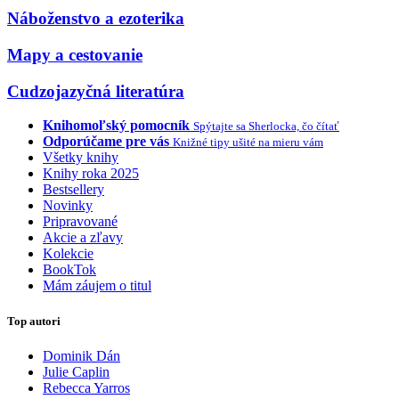
Náboženstvo a ezoterika
Mapy a cestovanie
Cudzojazyčná literatúra
Knihomoľský pomocník
Spýtajte sa Sherlocka, čo čítať
Odporúčame pre vás
Knižné tipy ušité na mieru vám
Všetky knihy
Knihy roka 2025
Bestsellery
Novinky
Pripravované
Akcie a zľavy
Kolekcie
BookTok
Mám záujem o titul
Top autori
Dominik Dán
Julie Caplin
Rebecca Yarros