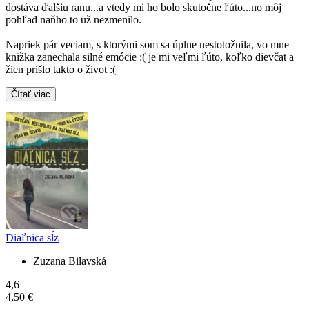
dostáva ďalšiu ranu...a vtedy mi ho bolo skutočne ľúto...no môj
pohľad naňho to už nezmenilo.
Napriek pár veciam, s ktorými som sa úplne nestotožnila, vo mne
knižka zanechala silné emócie :( je mi veľmi ľúto, koľko dievčat a
žien prišlo takto o život :(
Čítať viac
Diaľnica sĺz
Zuzana Bilavská
4,6
4,50 €