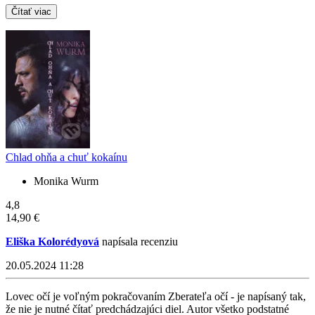
Čítať viac
Chlad ohňa a chuť kokaínu
Monika Wurm
4,8
14,90 €
Eliška Kolorédyová
napísala recenziu
20.05.2024 11:28
Lovec očí je voľným pokračovaním Zberateľa očí - je napísaný tak,
že nie je nutné čítať predchádzajúci diel. Autor všetko podstatné