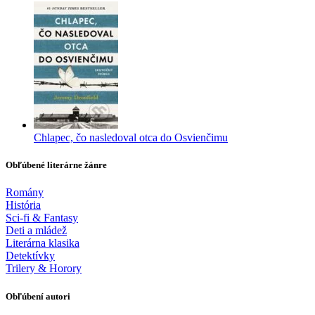
Chlapec, čo nasledoval otca do Osvienčimu
Obľúbené literárne žánre
Romány
História
Sci-fi & Fantasy
Deti a mládež
Literárna klasika
Detektívky
Trilery & Horory
Obľúbení autori