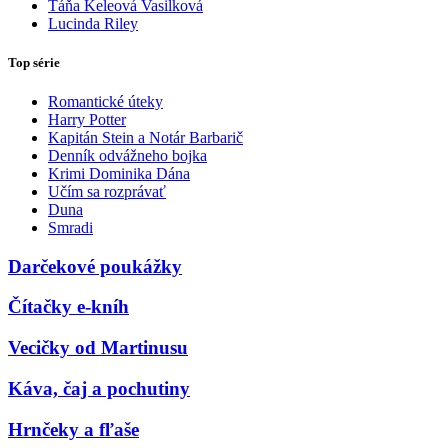
Táňa Keleová Vasilková
Lucinda Riley
Top série
Romantické úteky
Harry Potter
Kapitán Stein a Notár Barbarič
Denník odvážneho bojka
Krimi Dominika Dána
Učím sa rozprávať
Duna
Smradi
Darčekové poukážky
Čítačky e-kníh
Vecičky od Martinusu
Káva, čaj a pochutiny
Hrnčeky a fľaše