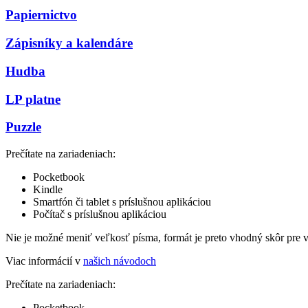
Papiernictvo
Zápisníky a kalendáre
Hudba
LP platne
Puzzle
Prečítate na zariadeniach:
Pocketbook
Kindle
Smartfón či tablet s príslušnou aplikáciou
Počítač s príslušnou aplikáciou
Nie je možné meniť veľkosť písma, formát je preto vhodný skôr pre 
Viac informácií v
našich návodoch
Prečítate na zariadeniach:
Pocketbook