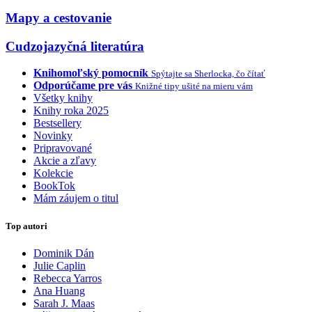
Mapy a cestovanie
Cudzojazyčná literatúra
Knihomoľský pomocník
Spýtajte sa Sherlocka, čo čítať
Odporúčame pre vás
Knižné tipy ušité na mieru vám
Všetky knihy
Knihy roka 2025
Bestsellery
Novinky
Pripravované
Akcie a zľavy
Kolekcie
BookTok
Mám záujem o titul
Top autori
Dominik Dán
Julie Caplin
Rebecca Yarros
Ana Huang
Sarah J. Maas