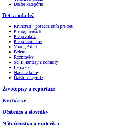
Ďalšie kategórie
Deti a mládež
Knihorad – poradca kníh pre deti
Pre najmenších
Pre prvákov
Pre pubertiakov
Young Adult
Beletria
Rozprávky
Sci-fi, fantasy a komiksy
Leporelá
Náučné knihy
Ďalšie kategórie
Životopisy a reportáže
Kuchárky
Učebnice a slovníky
Náboženstvo a ezoterika