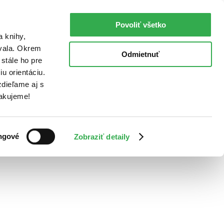
Povoliť všetko
a knihy,
ovala. Okrem
Odmietnuť
stále ho pre
u orientáciu.
dieľame aj s
Ďakujeme!
ngové
Zobraziť detaily