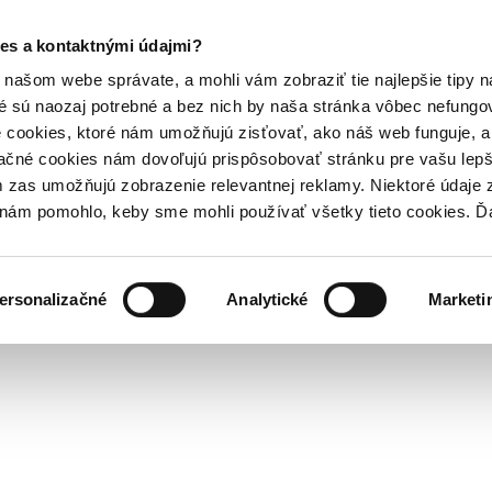
es a kontaktnými údajmi?
našom webe správate, a mohli vám zobraziť tie najlepšie tipy n
é sú naozaj potrebné a bez nich by naša stránka vôbec nefung
 cookies, ktoré nám umožňujú zisťovať, ako náš web funguje, a 
ačné cookies nám dovoľujú prispôsobovať stránku pre vašu lepši
zas umožňujú zobrazenie relevantnej reklamy. Niektoré údaje z
y nám pomohlo, keby sme mohli používať všetky tieto cookies. 
ersonalizačné
Analytické
Marketi