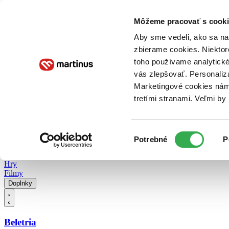
Doručenie
Kníhkupectvá
Knihovrátok
Poukážky
Knižný blog
Kontakt
Môžeme pracovať s cooki
Aby sme vedeli, ako sa na 
zbierame cookies. Niektor
E-knihy
Audioknihy
Hry
Filmy
Knihy
Doplnky
toho používame analytické
vás zlepšovať. Personaliz
Vyhľadávanie
Marketingové cookies nám 
tretími stranami. Veľmi b
Prihlásiť
Vyhľadávanie
Výber
Knihy
Potrebné
P
súhlasu
E-knihy
Audioknihy
Hry
Filmy
Doplnky
Beletria