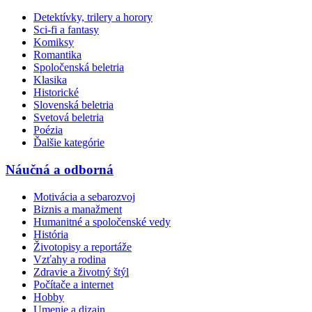
Detektívky, trilery a horory
Sci-fi a fantasy
Komiksy
Romantika
Spoločenská beletria
Klasika
Historické
Slovenská beletria
Svetová beletria
Poézia
Ďalšie kategórie
Náučná a odborná
Motivácia a sebarozvoj
Biznis a manažment
Humanitné a spoločenské vedy
História
Životopisy a reportáže
Vzťahy a rodina
Zdravie a životný štýl
Počítače a internet
Hobby
Umenie a dizajn