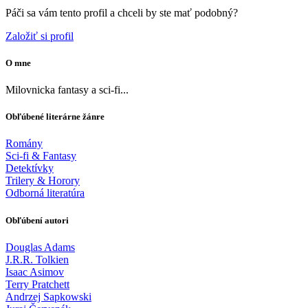
Páči sa vám tento profil a chceli by ste mať podobný?
Založiť si profil
O mne
Milovnicka fantasy a sci-fi...
Obľúbené literárne žánre
Romány
Sci-fi & Fantasy
Detektívky
Trilery & Horory
Odborná literatúra
Obľúbení autori
Douglas Adams
J.R.R. Tolkien
Isaac Asimov
Terry Pratchett
Andrzej Sapkowski