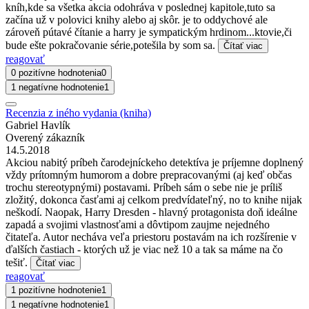
kníh,kde sa všetka akcia odohráva v poslednej kapitole,tuto sa
začína už v polovici knihy alebo aj skôr. je to oddychové ale
zároveň pútavé čítanie a harry je sympatickým hrdinom...ktovie,či
bude ešte pokračovanie série,potešila by som sa.
Čítať viac
reagovať
0 pozitívne hodnotenia
0
1 negatívne hodnotenie
1
Recenzia z iného vydania (kniha)
Gabriel Havlík
Overený zákazník
14.5.2018
Akciou nabitý príbeh čarodejníckeho detektíva je príjemne doplnený
vždy prítomným humorom a dobre prepracovanými (aj keď občas
trochu stereotypnými) postavami. Príbeh sám o sebe nie je príliš
zložitý, dokonca časťami aj celkom predvídateľný, no to knihe nijak
neškodí. Naopak, Harry Dresden - hlavný protagonista doň ideálne
zapadá a svojimi vlastnosťami a dôvtipom zaujme nejedného
čitateľa. Autor necháva veľa priestoru postavám na ich rozšírenie v
ďalších častiach - ktorých už je viac než 10 a tak sa máme na čo
tešiť.
Čítať viac
reagovať
1 pozitívne hodnotenie
1
1 negatívne hodnotenie
1