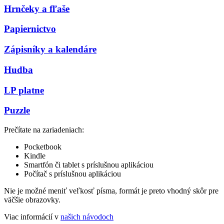
Hrnčeky a fľaše
Papiernictvo
Zápisníky a kalendáre
Hudba
LP platne
Puzzle
Prečítate na zariadeniach:
Pocketbook
Kindle
Smartfón či tablet s príslušnou aplikáciou
Počítač s príslušnou aplikáciou
Nie je možné meniť veľkosť písma, formát je preto vhodný skôr pre
väčšie obrazovky.
Viac informácií v
našich návodoch