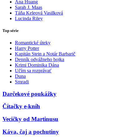
Ana Huang
Sarah J. Maas
Táňa Keleová Vasilková
Lucinda Riley
Top série
Romantické úteky
Harry Potter
Kapitán Stein a Notár Barbarič
Denník odvážneho bojka
Krimi Dominika Dána
Učím sa rozprávať
Duna
Smradi
Darčekové poukážky
Čítačky e-kníh
Vecičky od Martinusu
Káva, čaj a pochutiny