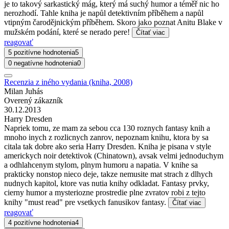
je to takový sarkastický mág, který má suchý humor a téměř nic ho
nerozhodí. Tahle kniha je napůl detektivním příběhem a napůl
vtipným čarodějnickým příběhem. Skoro jako poznat Anitu Blake v
mužském podání, které se nerado pere!
Čítať viac
reagovať
5 pozitívne hodnotenia
5
0 negatívne hodnotenia
0
Recenzia z iného vydania (kniha, 2008)
Milan Juhás
Overený zákazník
30.12.2013
Harry Dresden
Napriek tomu, ze mam za sebou cca 130 roznych fantasy knih a
mnoho inych z rozlicnych zanrov, nepoznam knihu, ktora by sa
citala tak dobre ako seria Harry Dresden. Kniha je pisana v style
americkych noir detektivok (Chinatown), avsak velmi jednoduchym
a odhlahcenym stylom, plnym humoru a napatia. V knihe sa
prakticky nonstop nieco deje, takze nemusite mat strach z dlhych
nudnych kapitol, ktore vas nutia knihy odkladat. Fantasy prvky,
cierny humor a mysteriozne prostredie plne zvratov robi z tejto
knihy "must read" pre vsetkych fanusikov fantasy.
Čítať viac
reagovať
4 pozitívne hodnotenia
4