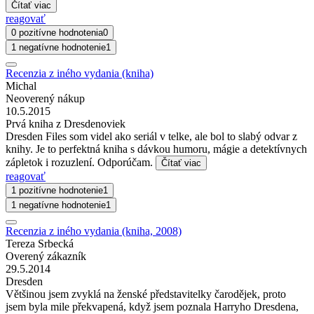
Čítať viac
reagovať
0 pozitívne hodnotenia
0
1 negatívne hodnotenie
1
Recenzia z iného vydania (kniha)
Michal
Neoverený nákup
10.5.2015
Prvá kniha z Dresdenoviek
Dresden Files som videl ako seriál v telke, ale bol to slabý odvar z
knihy. Je to perfektná kniha s dávkou humoru, mágie a detektívnych
zápletok i rozuzlení. Odporúčam.
Čítať viac
reagovať
1 pozitívne hodnotenie
1
1 negatívne hodnotenie
1
Recenzia z iného vydania (kniha, 2008)
Tereza Srbecká
Overený zákazník
29.5.2014
Dresden
Většinou jsem zvyklá na ženské představitelky čarodějek, proto
jsem byla mile překvapená, když jsem poznala Harryho Dresdena,