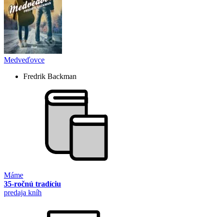
Medveďovce
Fredrik Backman
Máme
35-ročnú tradíciu
predaja kníh