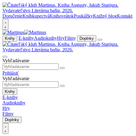
Doručenie
Kníhkupectvá
Knihovrátok
Poukážky
Knižný blog
Kontakt
E-knihy
Audioknihy
Hry
Filmy
Knihy
Doplnky
Vyhľadávanie
Prihlásiť
Vyhľadávanie
Knihy
E-knihy
Audioknihy
Hry
Filmy
Doplnky