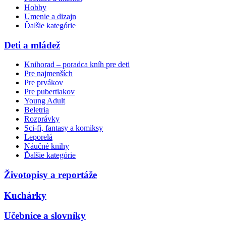
Hobby
Umenie a dizajn
Ďalšie kategórie
Deti a mládež
Knihorad – poradca kníh pre deti
Pre najmenších
Pre prvákov
Pre pubertiakov
Young Adult
Beletria
Rozprávky
Sci-fi, fantasy a komiksy
Leporelá
Náučné knihy
Ďalšie kategórie
Životopisy a reportáže
Kuchárky
Učebnice a slovníky