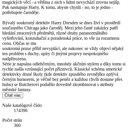
magických věcí - a většina z nich s lidmi nevychází zrovna nejlíp.
Pak nastupuje Harry. K tomu, abyste chytili - no, to je jedno -
potřebujete čaroděje.
Bývalý soukromý detektiv Harry Dresden se dnes živí v prostředí
současného Chicaga jako čaroděj. Mezi jeho časté zakázky patří
hledání ztracených předmětů, různé druhy paranormálního
vyšetřování, konzultační a poradenská práce, to vše za rozumnou
cenu. Občas se mu
soukromá praxe příliš nevyplácí, ale nakonec se vždy objeví nějaký
ten problém s duchy, upíry či jinými projevy nespokojného
nadpřirozena.
Série je napsána odlehčeným, mnohdy akčním stylem a díky tomu si
rychle našla vzrůstající počet příznivců. Klasické schéma americké
detektivky drsné školy (kde detektiv zpustlého zevnějšku oplývá
černým humorem, je věčně bez peněz a každou chvíli dostane přes
hubu) se Butcherovi podařilo dovedně zkombinovat s atributy
městské fantasy.
Čítať viac
Naše katalógové číslo
174396
Počet strán
360