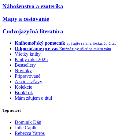
Náboženstvo a ezoterika
Mapy a cestovanie
Cudzojazyčná literatúra
Knihomoľský pomocník
Spýtajte sa Sherlocka, čo čítať
Odporúčame pre vás
Knižné tipy ušité na mieru vám
Všetky knihy
Knihy roka 2025
Bestsellery
Novinky
Pripravované
Akcie a zľavy
Kolekcie
BookTok
Mám záujem o titul
Top autori
Dominik Dán
Julie Caplin
Rebecca Yarros