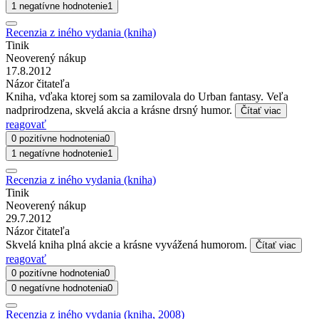
1 negatívne hodnotenie
1
Recenzia z iného vydania (kniha)
Tinik
Neoverený nákup
17.8.2012
Názor čitateľa
Kniha, vďaka ktorej som sa zamilovala do Urban fantasy. Veľa
nadprirodzena, skvelá akcia a krásne drsný humor.
Čítať viac
reagovať
0 pozitívne hodnotenia
0
1 negatívne hodnotenie
1
Recenzia z iného vydania (kniha)
Tinik
Neoverený nákup
29.7.2012
Názor čitateľa
Skvelá kniha plná akcie a krásne vyvážená humorom.
Čítať viac
reagovať
0 pozitívne hodnotenia
0
0 negatívne hodnotenia
0
Recenzia z iného vydania (kniha, 2008)