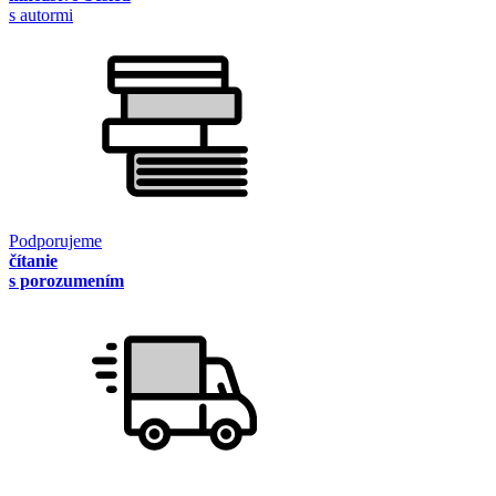
s autormi
Podporujeme
čítanie
s porozumením