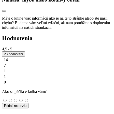
Máte o knihe viac informácií ako je na tejto stránke alebo ste našli
chybu? Budeme vám veľmi vďační, ak nám pomôžete s doplnením
informácií na našich stránkach.
Hodnotenia
4,5
/ 5
23 hodnotení
14
7
1
1
0
Ako sa páčila e-kniha vám?
Pridať recenziu