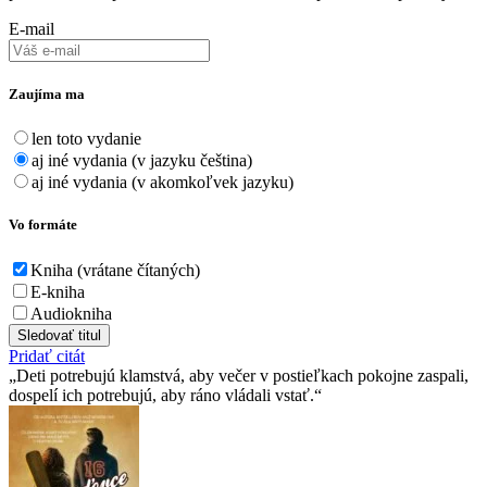
E-mail
Zaujíma ma
len toto vydanie
aj iné vydania (v jazyku čeština)
aj iné vydania (v akomkoľvek jazyku)
Vo formáte
Kniha (vrátane čítaných)
E-kniha
Audiokniha
Sledovať titul
Pridať citát
Deti potrebujú klamstvá, aby večer v postieľkach pokojne zaspali,
dospelí ich potrebujú, aby ráno vládali vstať.