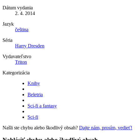
Dátum vydania
2. 4. 2014
Jazyk
čeština
Séria
Harry Dresden
Vydavateľstvo
Triton
Kategorizácia
Knihy
Beletria
Sci-fi a fantasy
Sci-fi
Našli ste chybu alebo škodlivý obsah?
Dajte nám, prosím, vedieť!
Nahlásiť chybu alebo škodlivý obsah