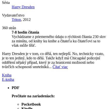
Séria
Harry Dresden
Vydavateľstvo
Triton
, 2012
360 strán
7-8 hodín čítania
Vychádzame z priemerného údaju o rýchlosti čítania 230 slov
za minútu, od knihy ku knihe a čitateľa ku čitateľovi sa to
však môže líšiť.
Harry Dresden je v tom, co dělá, ten nejlepší. No, technicky vzato,
je to ten jediný, kdo to dělá. Takže když má Chicagské policejní
oddělení nějaký případ, který je za hranicemi možností nebo
tvůrčích schopností smrtelníků...
Čítať viac
Kniha
E-kniha
PDF
Prečítate na zariadeniach:
Pocketbook
Kindle