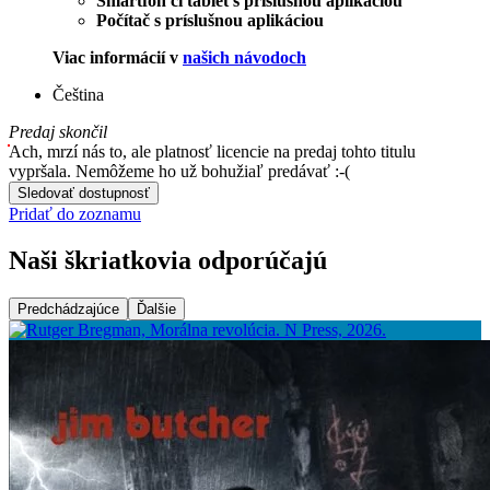
Smartfón či tablet s príslušnou aplikáciou
Počítač s príslušnou aplikáciou
Viac informácií v
našich návodoch
Čeština
Predaj skončil
Ach, mrzí nás to, ale platnosť licencie na predaj tohto titulu
vypršala. Nemôžeme ho už bohužiaľ predávať :-(
Sledovať dostupnosť
Pridať do zoznamu
Naši škriatkovia odporúčajú
Predchádzajúce
Ďalšie