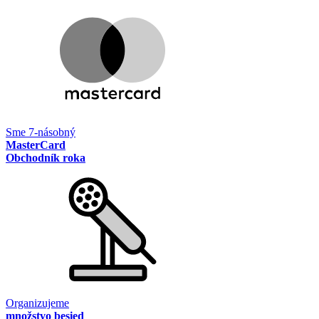
Sme 7-násobný
MasterCard
Obchodník roka
Organizujeme
množstvo besied