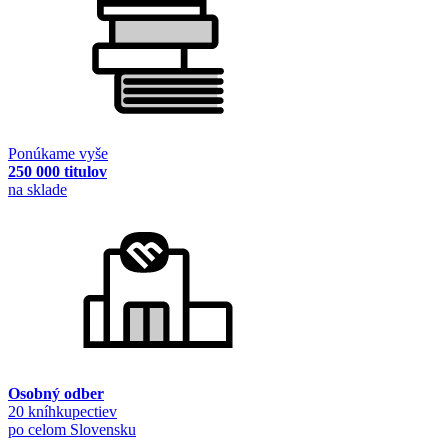
Ponúkame vyše
250 000 titulov
na sklade
Osobný odber
20 kníhkupectiev
po celom Slovensku