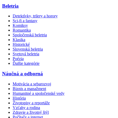
Beletria
Detektívky, trilery a horory
Sci-fi a fantasy
Komiksy
Romantika
Spoločenská beletria
Klasika
Historické
Slovenská beletria
Svetová beletria
Poézia
Ďalšie kategórie
Náučná a odborná
Motivácia a sebarozvoj
Biznis a manažment
Humanitné a spoločenské vedy
História
Životopisy a reportáže
Vzťahy a rodina
Zdravie a životný štýl
Počítače a internet