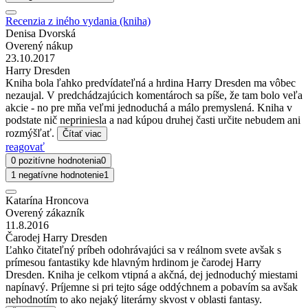
Recenzia z iného vydania (kniha)
Denisa Dvorská
Overený nákup
23.10.2017
Harry Dresden
Kniha bola ľahko predvídateľná a hrdina Harry Dresden ma vôbec
nezaujal. V predchádzajúcich komentároch sa píše, že tam bolo veľa
akcie - no pre mňa veľmi jednoduchá a málo premyslená. Kniha v
podstate nič nepriniesla a nad kúpou druhej časti určite nebudem ani
rozmýšľať.
Čítať viac
reagovať
0 pozitívne hodnotenia
0
1 negatívne hodnotenie
1
Katarína Hroncova
Overený zákazník
11.8.2016
Čarodej Harry Dresden
Ľahko čitateľný príbeh odohrávajúci sa v reálnom svete avšak s
prímesou fantastiky kde hlavným hrdinom je čarodej Harry
Dresden. Kniha je celkom vtipná a akčná, dej jednoduchý miestami
napínavý. Príjemne si pri tejto ságe oddýchnem a pobavím sa avšak
nehodnotím to ako nejaký literárny skvost v oblasti fantasy.