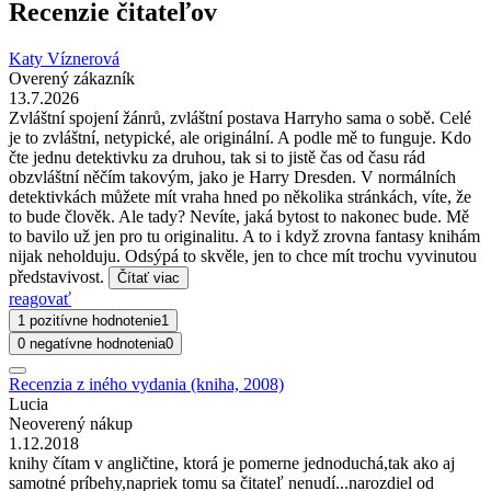
Recenzie čitateľov
Katy Víznerová
Overený zákazník
13.7.2026
Zvláštní spojení žánrů, zvláštní postava Harryho sama o sobě. Celé
je to zvláštní, netypické, ale originální. A podle mě to funguje. Kdo
čte jednu detektivku za druhou, tak si to jistě čas od času rád
obzvláštní něčím takovým, jako je Harry Dresden. V normálních
detektivkách můžete mít vraha hned po několika stránkách, víte, že
to bude člověk. Ale tady? Nevíte, jaká bytost to nakonec bude. Mě
to bavilo už jen pro tu originalitu. A to i když zrovna fantasy knihám
nijak neholduju. Odsýpá to skvěle, jen to chce mít trochu vyvinutou
představivost.
Čítať viac
reagovať
1 pozitívne hodnotenie
1
0 negatívne hodnotenia
0
Recenzia z iného vydania (kniha, 2008)
Lucia
Neoverený nákup
1.12.2018
knihy čítam v angličtine, ktorá je pomerne jednoduchá,tak ako aj
samotné príbehy,napriek tomu sa čitateľ nenudí...narozdiel od