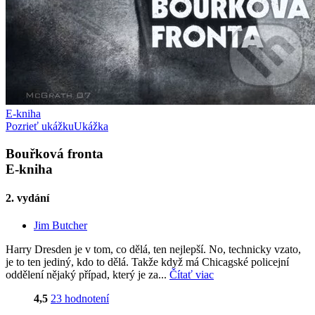
E-kniha
Pozrieť ukážku
Ukážka
Bouřková fronta
E-kniha
2. vydání
Jim Butcher
Harry Dresden je v tom, co dělá, ten nejlepší. No, technicky vzato,
je to ten jediný, kdo to dělá. Takže když má Chicagské policejní
oddělení nějaký případ, který je za...
Čítať viac
4,5
23 hodnotení