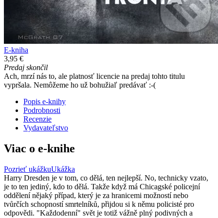
E-kniha
3,95 €
Predaj skončil
Ach, mrzí nás to, ale platnosť licencie na predaj tohto titulu
vypršala. Nemôžeme ho už bohužiaľ predávať :-(
Popis e-knihy
Podrobnosti
Recenzie
Vydavateľstvo
Viac o e-knihe
Pozrieť ukážku
Ukážka
Harry Dresden je v tom, co dělá, ten nejlepší. No, technicky vzato,
je to ten jediný, kdo to dělá. Takže když má Chicagské policejní
oddělení nějaký případ, který je za hranicemi možností nebo
tvůrčích schopností smrtelníků, přijdou si k němu policisté pro
odpovědi. "Každodenní" svět je totiž vážně plný podivných a