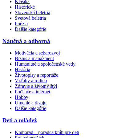
Klasika
Historické
Slovenská beletria
Svetová beletria
Poézia
Ďalšie kategórie
Náučná a odborná
Motivácia a sebarozvoj
Biznis a manažment
Humanitné a spoločenské vedy
História
Životopisy a reportáže
Vzťahy a rodina
Zdravie a životný štýl
Počítače a internet
Hobby
Umenie a dizajn
Ďalšie kategórie
Deti a mládež
Knihorad – poradca kníh pre deti
Pre najmenších