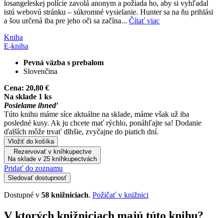
losangeleskej polície zavolá anonym a požiada ho, aby si vyhľadal
istú webovú stránku – súkromné vysielanie. Hunter sa na ňu prihlási
a šou určená iba pre jeho oči sa začína...
Čítať viac
Kniha
E-kniha
Pevná väzba s prebalom
Slovenčina
Cena:
20,80 €
Na sklade 1 ks
Posielame ihneď
Túto knihu máme síce aktuálne na sklade, máme však už iba
posledné kusy. Ak ju chcete mať rýchlo, ponáhľajte sa! Dodanie
ďalších môže trvať dlhšie, zvyčajne do piatich dní.
Vložiť do košíka
Rezervovať v kníhkupectve
Na sklade v 25 kníhkupectvách
Pridať do zoznamu
Sledovať dostupnosť
Dostupné v
58 knižniciach
.
Požičať v knižnici
V ktorých knižniciach majú túto knihu?