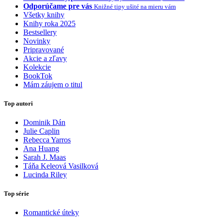
Odporúčame pre vás
Knižné tipy ušité na mieru vám
Všetky knihy
Knihy roka 2025
Bestsellery
Novinky
Pripravované
Akcie a zľavy
Kolekcie
BookTok
Mám záujem o titul
Top autori
Dominik Dán
Julie Caplin
Rebecca Yarros
Ana Huang
Sarah J. Maas
Táňa Keleová Vasilková
Lucinda Riley
Top série
Romantické úteky