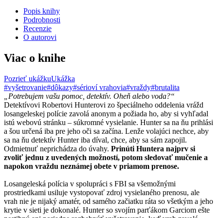
Popis knihy
Podrobnosti
Recenzie
O autorovi
Viac o knihe
Pozrieť ukážku
Ukážka
#vyšetrovanie
#dôkazy
#sérioví vrahovia
#vraždy
#brutalita
„Potrebujem vašu pomoc, detektív. Oheň alebo voda?“
Detektívovi Robertovi Hunterovi zo špeciálneho oddelenia vrážd
losangeleskej polície zavolá anonym a požiada ho, aby si vyhľadal
istú webovú stránku – súkromné vysielanie. Hunter sa na ňu prihlási
a šou určená iba pre jeho oči sa začína. Lenže volajúci nechce, aby
sa na ňu detektív Hunter iba díval, chce, aby sa sám zapojil.
Odmietnuť neprichádza do úvahy.
Prinúti Huntera najprv si
zvoliť jednu z uvedených možností, potom sledovať mučenie a
napokon vraždu neznámej obete v priamom prenose.
Losangeleská polícia v spolupráci s FBI sa všemožnými
prostriedkami usiluje vystopovať zdroj vysielaného prenosu, ale
vrah nie je nijaký amatér, od samého začiatku ráta so všetkým a jeho
krytie v sieti je dokonalé. Hunter so svojím parťákom Garciom ešte