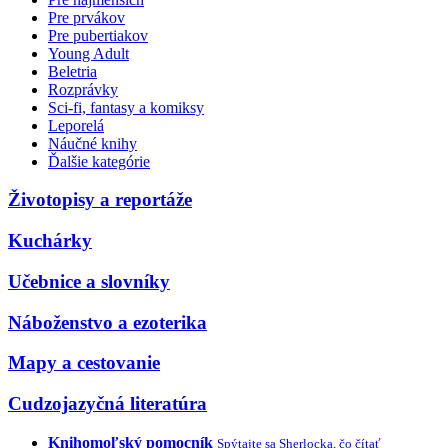
Pre prvákov
Pre pubertiakov
Young Adult
Beletria
Rozprávky
Sci-fi, fantasy a komiksy
Leporelá
Náučné knihy
Ďalšie kategórie
Životopisy a reportáže
Kuchárky
Učebnice a slovníky
Náboženstvo a ezoterika
Mapy a cestovanie
Cudzojazyčná literatúra
Knihomoľský pomocník
Spýtajte sa Sherlocka, čo čítať