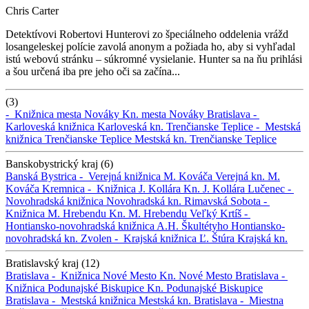
Chris Carter
Detektívovi Robertovi Hunterovi zo špeciálneho oddelenia vrážd
losangeleskej polície zavolá anonym a požiada ho, aby si vyhľadal
istú webovú stránku – súkromné vysielanie. Hunter sa na ňu prihlási
a šou určená iba pre jeho oči sa začína...
(3)
-
Knižnica mesta Nováky
Kn. mesta Nováky
Bratislava -
Karloveská knižnica
Karloveská kn.
Trenčianske Teplice -
Mestská
knižnica Trenčianske Teplice
Mestská kn. Trenčianske Teplice
Banskobystrický kraj (6)
Banská Bystrica -
Verejná knižnica M. Kováča
Verejná kn. M.
Kováča
Kremnica -
Knižnica J. Kollára
Kn. J. Kollára
Lučenec -
Novohradská knižnica
Novohradská kn.
Rimavská Sobota -
Knižnica M. Hrebendu
Kn. M. Hrebendu
Veľký Krtíš -
Hontiansko-novohradská knižnica A.H. Škultétyho
Hontiansko-
novohradská kn.
Zvolen -
Krajská knižnica Ľ. Štúra
Krajská kn.
Bratislavský kraj (12)
Bratislava -
Knižnica Nové Mesto
Kn. Nové Mesto
Bratislava -
Knižnica Podunajské Biskupice
Kn. Podunajské Biskupice
Bratislava -
Mestská knižnica
Mestská kn.
Bratislava -
Miestna