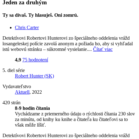
Jeden za druhým
Ty sa dívaš. Ty hlasuješ. Oni zomrú.
Chris Carter
Detektívovi Robertovi Hunterovi zo špeciálneho oddelenia vrážd
losangeleskej polície zavolá anonym a požiada ho, aby si vyhľadal
istú webovú stránku – súkromné vysielanie....
Čítať viac
4,9
75 hodnotení
5. diel série
Robert Hunter (SK)
Vydavateľstvo
Aktuell
, 2022
420 strán
8-9 hodín čítania
Vychádzame z priemerného údaju o rýchlosti čítania 230 slov
za minútu, od knihy ku knihe a čitateľa ku čitateľovi sa to
však môže líšiť.
Detektívovi Robertovi Hunterovi zo špeciálneho oddelenia vrážd