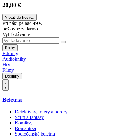
20,80 €
Vložiť do košíka
Pri nákupe nad 49 €
poštovné zadarmo
Vyhľadávanie
Knihy
E-knihy
Audioknihy
Hry
Filmy
Doplnky
Beletria
Detektívky, trilery a horory
Sci-fi a fantasy
Komiksy
Romantika
Spoločenská beletria