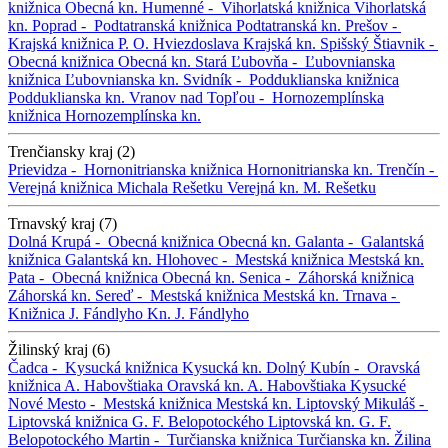
knižnica
Obecná kn.
Humenné -
Vihorlatská knižnica
Vihorlatská
kn.
Poprad -
Podtatranská knižnica
Podtatranská kn.
Prešov -
Krajská knižnica P. O. Hviezdoslava
Krajská kn.
Spišský Štiavnik -
Obecná knižnica
Obecná kn.
Stará Ľubovňa -
Ľubovnianska
knižnica
Ľubovnianska kn.
Svidník -
Podduklianska knižnica
Podduklianska kn.
Vranov nad Topľou -
Hornozemplínska
knižnica
Hornozemplínska kn.
Trenčiansky kraj (2)
Prievidza -
Hornonitrianska knižnica
Hornonitrianska kn.
Trenčín -
Verejná knižnica Michala Rešetku
Verejná kn. M. Rešetku
Trnavský kraj (7)
Dolná Krupá -
Obecná knižnica
Obecná kn.
Galanta -
Galantská
knižnica
Galantská kn.
Hlohovec -
Mestská knižnica
Mestská kn.
Pata -
Obecná knižnica
Obecná kn.
Senica -
Záhorská knižnica
Záhorská kn.
Sereď -
Mestská knižnica
Mestská kn.
Trnava -
Knižnica J. Fándlyho
Kn. J. Fándlyho
Žilinský kraj (6)
Čadca -
Kysucká knižnica
Kysucká kn.
Dolný Kubín -
Oravská
knižnica A. Habovštiaka
Oravská kn. A. Habovštiaka
Kysucké
Nové Mesto -
Mestská knižnica
Mestská kn.
Liptovský Mikuláš -
Liptovská knižnica G. F. Belopotockého
Liptovská kn. G. F.
Belopotockého
Martin -
Turčianska knižnica
Turčianska kn.
Žilina