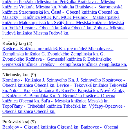
knižnica Petržalka
Miestna kn. Petržalka
Bratislava -
Miestna
knižnica Vrakuňa
Miestna kn. Vrakuňa
Bratislava -
Staromestská
knižnica
Staromestská kn.
Častá -
Obecná knižnica
Obecná kn.
Malacky -
Knižnica MCK
Kn. MCK
Pezinok -
Malokarpatská
knižnica
Malokarpatská kn.
Svätý Jur -
Mestská knižnica
Mestská
kn.
Veľké Leváre -
Obecná knižnica
Obecná kn.
Zohor -
Miestna
ľudová knižnica
Miestna ľudová kn.
Košický kraj (4)
Košice -
Knižnica pre mládež
Kn. pre mládež
Michalovce -
Zemplínska knižnica G. Zvonického
Zemplínska kn. G.
Zvonického
Rožňava -
Gemerská knižnica P. Dobšinského
Gemerská knižnica
Trebišov -
Zemplínska knižnica
Zemplínska kn.
Nitriansky kraj (9)
Komárno -
Knižnica J. Szinnyeiho
Kn. J. Szinnyeiho
Kozárovce -
Obecná knižnica
Obecná kn.
Levice -
Tekovská knižnica
Tekovská
kn.
Nitra -
Krajská knižnica K. Kmeťka
Krajská kn.
Nové Zámky
-
Knižnica A. Bernoláka
Kn. A. Bernoláka
Prašice -
Obecná
knižnica
Obecná kn.
Šaľa -
Mestská knižnica
Mestská kn.
Topoľčany -
Tribečská knižnica
Tribečská kn.
Výčapy-Opatovce -
Obecná knižnica
Obecná kn.
Prešovský kraj (9)
Bardejov -
Okresná knižnica
Okresná kn.
Batizovce -
Obecná