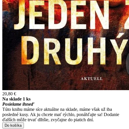
20,80 €
Na sklade 1 ks
Posielame ihneď
Túto knihu máme síce aktuálne na sklade, máme však už iba
posledné kusy. Ak ju chcete mať rýchlo, ponáhľajte sa! Dodanie
ďalších môže trvať dlhšie, zvyčajne do piatich dní.
Do košíka