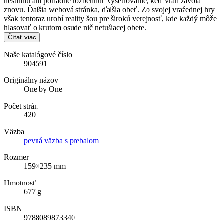
nestihnú ani poriadne rozbehnúť vyšetrovanie, keď vrah zavolá
znovu. Ďalšia webová stránka, ďalšia obeť. Zo svojej vražednej hry
však tentoraz urobí reality šou pre širokú verejnosť, kde každý môže
hlasovať o krutom osude nič netušiacej obete.
Čítať viac
Naše katalógové číslo
904591
Originálny názov
One by One
Počet strán
420
Väzba
pevná väzba s prebalom
Rozmer
159×235 mm
Hmotnosť
677 g
ISBN
9788089873340