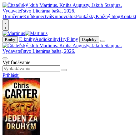
Doručenie
Kníhkupectvá
Knihovrátok
Poukážky
Knižný blog
Kontakt
E-knihy
Audioknihy
Hry
Filmy
Knihy
Doplnky
Vyhľadávanie
Prihlásiť