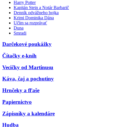
Harry Potter
Kapitán Stein a Notár Barbarič
Denník odvážneho bojka
Krimi Dominika Dána
Učím sa rozprávať
Duna
Smradi
Darčekové poukážky
Čítačky e-kníh
Vecičky od Martinusu
Káva, čaj a pochutiny
Hrnčeky a fľaše
Papiernictvo
Zápisníky a kalendáre
Hudba