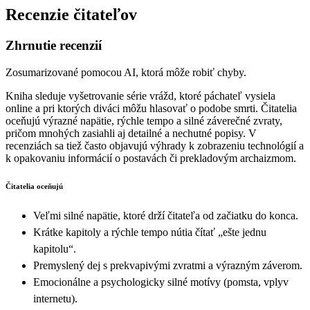
Recenzie čitateľov
Zhrnutie recenzií
Zosumarizované pomocou AI, ktorá môže robiť chyby.
Kniha sleduje vyšetrovanie série vrážd, ktoré páchateľ vysiela
online a pri ktorých diváci môžu hlasovať o podobe smrti. Čitatelia
oceňujú výrazné napätie, rýchle tempo a silné záverečné zvraty,
pričom mnohých zasiahli aj detailné a nechutné popisy. V
recenziách sa tiež často objavujú výhrady k zobrazeniu technológií a
k opakovaniu informácií o postavách či prekladovým archaizmom.
Čitatelia oceňujú
Veľmi silné napätie, ktoré drží čitateľa od začiatku do konca.
Krátke kapitoly a rýchle tempo nútia čítať „ešte jednu
kapitolu“.
Premyslený dej s prekvapivými zvratmi a výrazným záverom.
Emocionálne a psychologicky silné motívy (pomsta, vplyv
internetu).