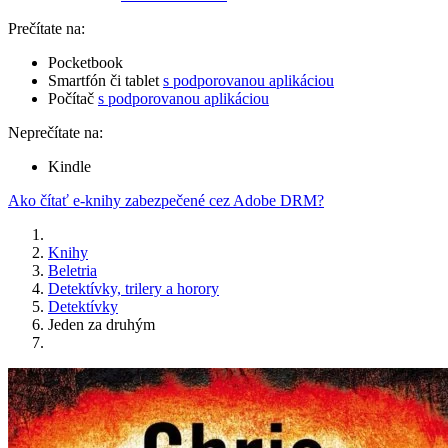
Prečítate na:
Pocketbook
Smartfón či tablet
s podporovanou aplikáciou
Počítač
s podporovanou aplikáciou
Neprečítate na:
Kindle
Ako čítať e-knihy zabezpečené cez Adobe DRM?
Knihy
Beletria
Detektívky, trilery a horory
Detektívky
Jeden za druhým