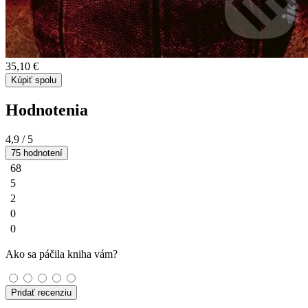
35,10 €
Kúpiť spolu
Hodnotenia
4,9
/ 5
75 hodnotení
68
5
2
0
0
Ako sa páčila kniha vám?
Pridať recenziu