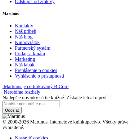
Odstúpiť od zmluvy
Martinus
Kontakty
Náš príbeh
Náš blog
Knihovrátok
Partnerský systém
Pridaj sa k nám
Marketing
Náš labák
Prehlásenie o cookies
Vyhlásenie o prístupnosti
Martinus je certifikovaný B Corp
Nerobíme rozdiely
Najlepšie novinky sú tie knižné. Získajte ich ako prví:
Odoslať
© 2000-2026 Martinus. Internetové kníhkupectvo. Všetky práva
vyhradené.
Nastaviť cookies