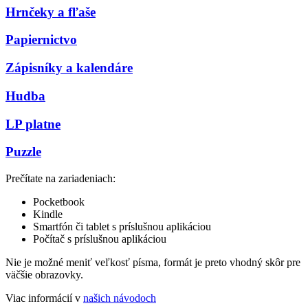
Hrnčeky a fľaše
Papiernictvo
Zápisníky a kalendáre
Hudba
LP platne
Puzzle
Prečítate na zariadeniach:
Pocketbook
Kindle
Smartfón či tablet s príslušnou aplikáciou
Počítač s príslušnou aplikáciou
Nie je možné meniť veľkosť písma, formát je preto vhodný skôr pre
väčšie obrazovky.
Viac informácií v
našich návodoch