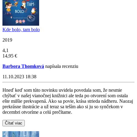
Kde bolo, tam bolo
2019
4,1
14,95 €
Barbora Thomková
napísala recenziu
11.10.2023 18:38
Hneď keď som túto novinku uvidela povedala som, že nesmie
chýbať v našej vianočnej knižnici ale teda po otvorení som ostala
ešte milšie prekvapená. Ako sa povie, krása strieda nádheru. Naozaj
prekrásne ilustrácie a už teraz sa teším ako si ju so synčekom v
decembri otvoríme a celú prečítame.
Čítať viac