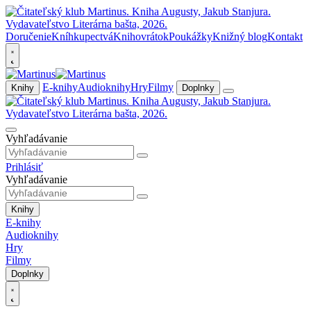
Doručenie
Kníhkupectvá
Knihovrátok
Poukážky
Knižný blog
Kontakt
E-knihy
Audioknihy
Hry
Filmy
Knihy
Doplnky
Vyhľadávanie
Prihlásiť
Vyhľadávanie
Knihy
E-knihy
Audioknihy
Hry
Filmy
Doplnky