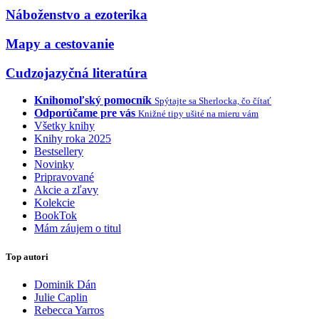
Náboženstvo a ezoterika
Mapy a cestovanie
Cudzojazyčná literatúra
Knihomoľský pomocník
Spýtajte sa Sherlocka, čo čítať
Odporúčame pre vás
Knižné tipy ušité na mieru vám
Všetky knihy
Knihy roka 2025
Bestsellery
Novinky
Pripravované
Akcie a zľavy
Kolekcie
BookTok
Mám záujem o titul
Top autori
Dominik Dán
Julie Caplin
Rebecca Yarros