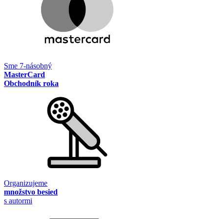
Sme 7-násobný
MasterCard
Obchodník roka
Organizujeme
množstvo besied
s autormi