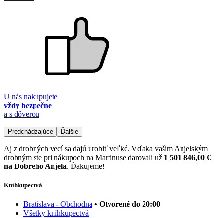
U nás nakupujete
vždy bezpečne
a s dôverou
Predchádzajúce
Ďalšie
Aj z drobných vecí sa dajú urobiť veľké. Vďaka vašim Anjelským
drobným ste pri nákupoch na Martinuse darovali už
1 501 846,00 €
na Dobrého Anjela
. Ďakujeme!
Kníhkupectvá
Bratislava - Obchodná
• Otvorené do 20:00
Všetky kníhkupectvá