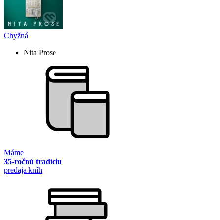
Chyžná
Nita Prose
Máme
35-ročnú tradíciu
predaja kníh