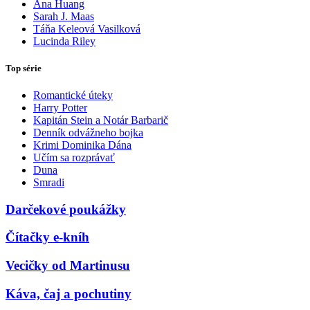
Ana Huang
Sarah J. Maas
Táňa Keleová Vasilková
Lucinda Riley
Top série
Romantické úteky
Harry Potter
Kapitán Stein a Notár Barbarič
Denník odvážneho bojka
Krimi Dominika Dána
Učím sa rozprávať
Duna
Smradi
Darčekové poukážky
Čítačky e-kníh
Vecičky od Martinusu
Káva, čaj a pochutiny