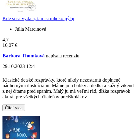
Kde si sa vydala, tam si mlieko pýtaj
Júlia Marcinová
4,7
16,07 €
Barbora Thomková
napísala recenziu
29.10.2023 12:41
Klasické detské rozprávky, ktoré nikdy nezostarnú doplnené
nádhernými ilustráciami. Máme ju u babky a dedka a každý vikend
z nej čítame pred spaním. Malý ju má veľmi rád, dĺžka rozprávok
akurát pre všetkých čitateľov predškolákov.
Čítať viac