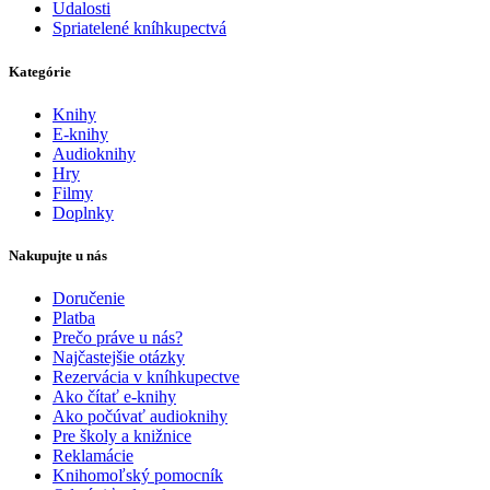
Udalosti
Spriatelené kníhkupectvá
Kategórie
Knihy
E-knihy
Audioknihy
Hry
Filmy
Doplnky
Nakupujte u nás
Doručenie
Platba
Prečo práve u nás?
Najčastejšie otázky
Rezervácia v kníhkupectve
Ako čítať e-knihy
Ako počúvať audioknihy
Pre školy a knižnice
Reklamácie
Knihomoľský pomocník