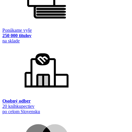
Ponúkame vyše
250 000 titulov
na sklade
Osobný odber
20 kníhkupectiev
po celom Slovensku