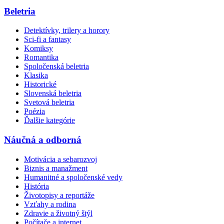
Beletria
Detektívky, trilery a horory
Sci-fi a fantasy
Komiksy
Romantika
Spoločenská beletria
Klasika
Historické
Slovenská beletria
Svetová beletria
Poézia
Ďalšie kategórie
Náučná a odborná
Motivácia a sebarozvoj
Biznis a manažment
Humanitné a spoločenské vedy
História
Životopisy a reportáže
Vzťahy a rodina
Zdravie a životný štýl
Počítače a internet