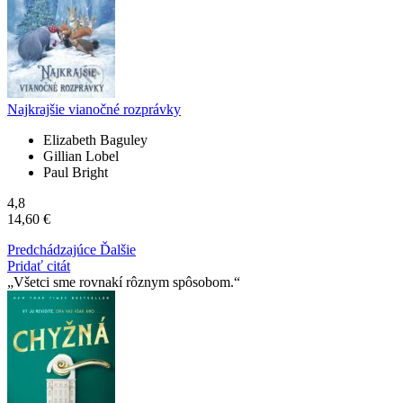
Najkrajšie vianočné rozprávky
Elizabeth Baguley
Gillian Lobel
Paul Bright
4,8
14,60 €
Predchádzajúce
Ďalšie
Pridať citát
Všetci sme rovnakí rôznym spôsobom.