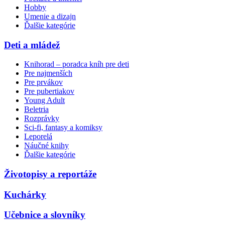
Hobby
Umenie a dizajn
Ďalšie kategórie
Deti a mládež
Knihorad – poradca kníh pre deti
Pre najmenších
Pre prvákov
Pre pubertiakov
Young Adult
Beletria
Rozprávky
Sci-fi, fantasy a komiksy
Leporelá
Náučné knihy
Ďalšie kategórie
Životopisy a reportáže
Kuchárky
Učebnice a slovníky