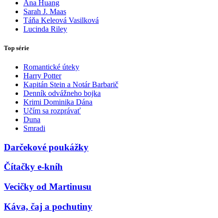
Ana Huang
Sarah J. Maas
Táňa Keleová Vasilková
Lucinda Riley
Top série
Romantické úteky
Harry Potter
Kapitán Stein a Notár Barbarič
Denník odvážneho bojka
Krimi Dominika Dána
Učím sa rozprávať
Duna
Smradi
Darčekové poukážky
Čítačky e-kníh
Vecičky od Martinusu
Káva, čaj a pochutiny