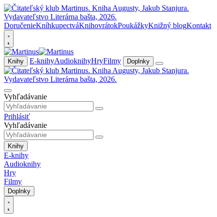
Doručenie
Kníhkupectvá
Knihovrátok
Poukážky
Knižný blog
Kontakt
E-knihy
Audioknihy
Hry
Filmy
Knihy
Doplnky
Vyhľadávanie
Prihlásiť
Vyhľadávanie
Knihy
E-knihy
Audioknihy
Hry
Filmy
Doplnky