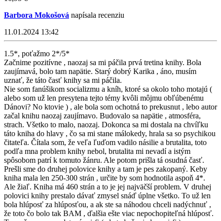
Barbora Mokošová
napísala recenziu
11.01.2024 13:42
1.5*, poťažmo 2*/5*
Začnime pozitívne , naozaj sa mi páčila prvá tretina knihy. Bola
zaujímavá, bolo tam napätie. Starý dobrý Karika , áno, musím
uznať, že táto časť knihy sa mi páčila.
Nie som fanúšikom socializmu a kníh, ktoré sa okolo toho motajú (
alebo som už len presytena tejto témy kvôli môjmu obľúbenému
Dánovi? No ktovie ) , ale bola som ochotná to prekusnut , lebo autor
začal knihu naozaj zaujímavo. Budovalo sa napätie , atmosféra,
strach. Všetko to malo, naozaj. Dokonca sa mi dostala na chvíľku
táto kniha do hlavy , čo sa mi stane málokedy, hrala sa so psychikou
čitateľa. Čítala som, že veľa ľuďom vadilo násilie a brutalita, toto
podľa mna problem knihy nebol, brutalita mi nevadí a istým
spôsobom patrí k tomuto žánru. Ale potom prišla tá osudná časť.
Prešli sme do druhej polovice knihy a tam je pes zakopaný. Keby
kniha mala len 250-300 strán , určite by som hodnotila aspoň 4*.
Ale žiaľ. Kniha má 460 strán a to je jej najväčší problem. V druhej
polovici knihy prestalo dávať zmysel snáď úplne všetko. To už len
bola hlúposť za hlúposťou, a ak ste sa náhodou chceli nadýchnuť ,
že toto čo bolo tak BAM , ďalšia ešte viac nepochopiteľná hlúposť.