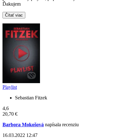
Ďakujem
Čítať viac
Playlist
Sebastian Fitzek
4,6
20,70 €
Barbora Mokošová
napísala recenziu
16.03.2022 12:47