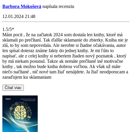
Barbora Mokošová
napísala recenziu
12.01.2024 21:48
1.5/5*
Mám pocit , že na začiatok 2024 som dostala len knihy, ktoré má
sklamali po prečítaní. Tak ďalšie sklamanie do zbierky. Kniha nie je
zlá, to by som nepovedala. Ale nerobte si žiadne očakávania, autor
len spísal doteraz známe fakty do jednej knihy. Je mi ľúto to
napísať, ale z celej knihy si neberiem žiaden nový poznatok , ktorý
by má niekam posunul. Takze ak nemáte prečítané iné motivačne
knihy , tak možno bude kniha dobrou voľbou. Ak však už máte
niečo načítané , nič nové tam žiaľ nenájdete. Ja žiaľ neodporucam a
zaraďujem ku sklamaniam
Čítať viac