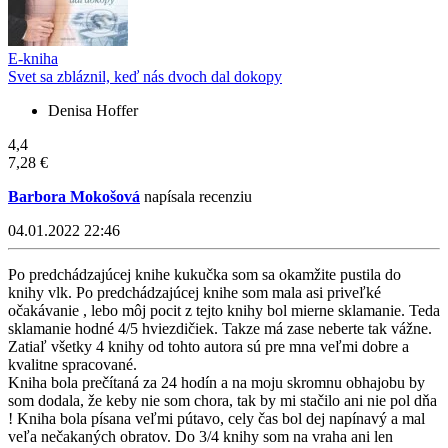
E-kniha
Svet sa zbláznil, keď nás dvoch dal dokopy
Denisa Hoffer
4,4
7,28 €
Barbora Mokošová
napísala recenziu
04.01.2022 22:46
Po predchádzajúcej knihe kukučka som sa okamžite pustila do
knihy vlk. Po predchádzajúcej knihe som mala asi priveľké
očakávanie , lebo môj pocit z tejto knihy bol mierne sklamanie. Teda
sklamanie hodné 4/5 hviezdičiek. Takze má zase neberte tak vážne.
Zatiaľ všetky 4 knihy od tohto autora sú pre mna veľmi dobre a
kvalitne spracované.
Kniha bola prečítaná za 24 hodín a na moju skromnu obhajobu by
som dodala, že keby nie som chora, tak by mi stačilo ani nie pol dňa
! Kniha bola písana veľmi pútavo, cely čas bol dej napínavý a mal
veľa nečakaných obratov. Do 3/4 knihy som na vraha ani len