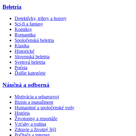
Beletria
Detektívky, trilery a horory
Sci-fi a fantasy
Komiksy
Romantika
Spoločenská beletria
Klasika
Historické
Slovenská beletria
Svetová beletria
Poézia
Ďalšie kategórie
Náučná a odborná
Motivácia a sebarozvoj
Biznis a manažment
Humanitné a spoločenské vedy
História
Životopisy a reportáže
Vzťahy a rodina
Zdravie a životný štýl
Počítače a internet