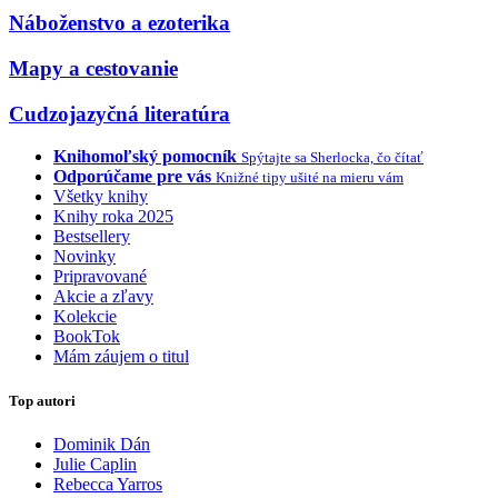
Náboženstvo a ezoterika
Mapy a cestovanie
Cudzojazyčná literatúra
Knihomoľský pomocník
Spýtajte sa Sherlocka, čo čítať
Odporúčame pre vás
Knižné tipy ušité na mieru vám
Všetky knihy
Knihy roka 2025
Bestsellery
Novinky
Pripravované
Akcie a zľavy
Kolekcie
BookTok
Mám záujem o titul
Top autori
Dominik Dán
Julie Caplin
Rebecca Yarros