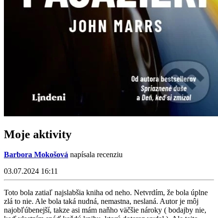
Moje aktivity
Barbora Mokošová
napísala recenziu
03.07.2024 16:11
Toto bola zatiaľ najslabšia kniha od neho. Netvrdím, že bola úplne
zlá to nie. Ale bola taká nudná, nemastna, neslaná. Autor je môj
najobľúbenejší, takze asi mám naňho väčšie nároky ( bodajby nie,