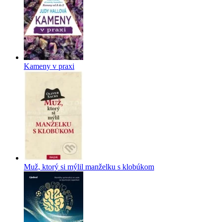
Kameny v praxi
Muž, ktorý si mýlil manželku s klobúkom