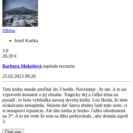
Hlbina
Jozef Karika
3,9
20,39 €
Barbora Mokošová
napísala recenziu
25.02.2023 09:20
Tuto knihu musíte prečítať do 3 hodín. Neexistuje , že nie. A to asi
vypovedá dostatok o jej obsahu. Tragicky dej a ťažká téma na
pozadí , to bola vyhliadka naozaj skvelej knihy. Len škoda, že tieto
očakávania nenaplnila. Skúsim dať šancu druhej časti tejto serie, ci
si nenapraví reputáciu. Ale táto kniha je horko- ťažko ohodnotená
na 3*. A to mi verte že som sa dlho prehovárala , aby dostala aspoň
3.
Čítať viac