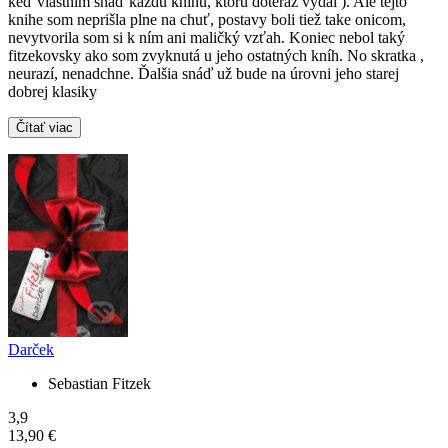
keď vlastním snáď každú knihu, ktorú doteraz vydal ). Ale tejto
knihe som neprišla plne na chuť, postavy boli tiež take onicom,
nevytvorila som si k ním ani maličký vzťah. Koniec nebol taký
fitzekovsky ako som zvyknutá u jeho ostatných kníh. No skratka ,
neurazí, nenadchne. Ďalšia snáď už bude na úrovni jeho starej
dobrej klasiky
Čítať viac
Darček
Sebastian Fitzek
3,9
13,90 €