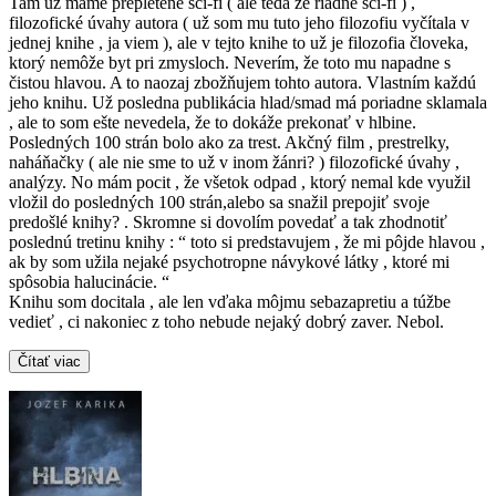
Tam už mame prepletené sci-fi ( ale teda že riadne sci-fi ) ,
filozofické úvahy autora ( už som mu tuto jeho filozofiu vyčítala v
jednej knihe , ja viem ), ale v tejto knihe to už je filozofia človeka,
ktorý nemôže byt pri zmysloch. Neverím, že toto mu napadne s
čistou hlavou. A to naozaj zbožňujem tohto autora. Vlastním každú
jeho knihu. Už posledna publikácia hlad/smad má poriadne sklamala
, ale to som ešte nevedela, že to dokáže prekonať v hlbine.
Posledných 100 strán bolo ako za trest. Akčný film , prestrelky,
naháňačky ( ale nie sme to už v inom žánri? ) filozofické úvahy ,
analýzy. No mám pocit , že všetok odpad , ktorý nemal kde využil
vložil do posledných 100 strán,alebo sa snažil prepojiť svoje
predošlé knihy? . Skromne si dovolím povedať a tak zhodnotiť
poslednú tretinu knihy : “ toto si predstavujem , že mi pôjde hlavou ,
ak by som užila nejaké psychotropne návykové látky , ktoré mi
spôsobia halucinácie. “
Knihu som docitala , ale len vďaka môjmu sebazapretiu a túžbe
vedieť , ci nakoniec z toho nebude nejaký dobrý zaver. Nebol.
Čítať viac