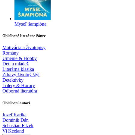
Myseľ šampióna
Obľúbené literárne žánre
Motivácia a životopisy
Romány
Umenie & Hobby
Deti a mládež
Literárna klasika
Zdravý životný štýl
Detektívky
Trilery & Horory
Odborná literatúra
Obľúbení autori
Jozef Karika
Dominik Dán
Sebastian Fitzek
Vi Keeland