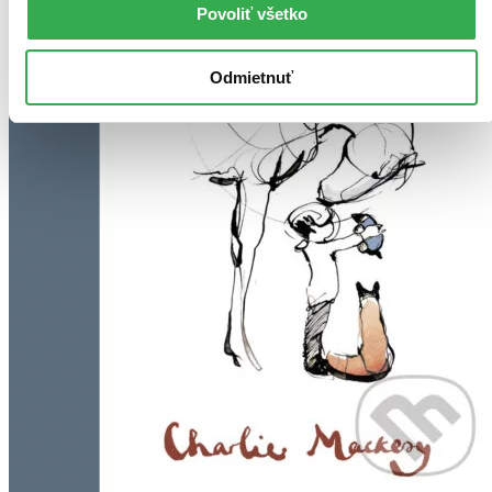
Povoliť všetko
Odmietnuť