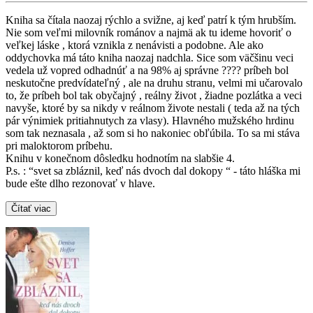
Kniha sa čítala naozaj rýchlo a svižne, aj keď patrí k tým hrubším.
Nie som veľmi milovník románov a najmä ak tu ideme hovoriť o
veľkej láske , ktorá vznikla z nenávisti a podobne. Ale ako
oddychovka má táto kniha naozaj nadchla. Sice som väčšinu veci
vedela už vopred odhadnúť a na 98% aj správne ???? príbeh bol
neskutočne predvídateľný , ale na druhu stranu, velmi mi učarovalo
to, že príbeh bol tak obyčajný , reálny život , žiadne pozlátka a veci
navyše, ktoré by sa nikdy v reálnom živote nestali ( teda až na tých
pár výnimiek pritiahnutych za vlasy). Hlavného mužského hrdinu
som tak neznasala , až som si ho nakoniec obľúbila. To sa mi stáva
pri maloktorom príbehu.
Knihu v konečnom dôsledku hodnotím na slabšie 4.
P.s. : “svet sa zbláznil, keď nás dvoch dal dokopy “ - táto hláška mi
bude ešte dlho rezonovať v hlave.
Čítať viac