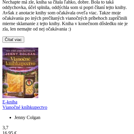
Nechapte má zle, kniha sa čítala ľahko, dobre. Bola to taká
oddychovka, účel splnila, oddýchla som si popri čítaní tejto knihy.
Avšak z anotacie knihy som očakávala oveľa viac. Takze moje
očakávania po iných prečítaných vianočných príbehoch zapríčinili
mierne sklamanie z tejto knihy. Kniha v konečnom dôsledku nie je
zla, len nemajte od nej očakávania :)
Čítať viac
E-kniha
Vianočné kníhkupectvo
Jenny Colgan
3,7
16,95 €