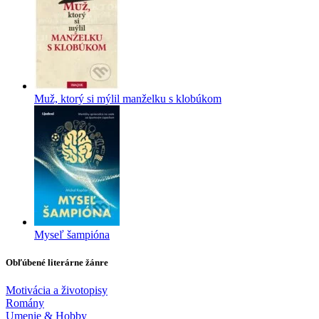
Muž, ktorý si mýlil manželku s klobúkom
Myseľ šampióna
Obľúbené literárne žánre
Motivácia a životopisy
Romány
Umenie & Hobby