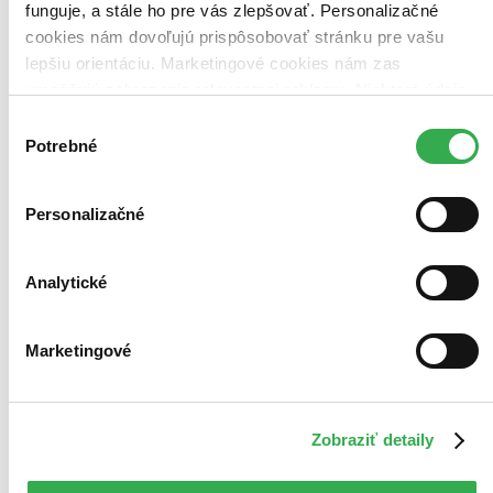
funguje, a stále ho pre vás zlepšovať. Personalizačné
cookies nám dovoľujú prispôsobovať stránku pre vašu
lepšiu orientáciu. Marketingové cookies nám zas
umožňujú zobrazenie relevantnej reklamy. Niektoré údaje
zdieľame aj s tretími stranami. Veľmi by nám pomohlo,
Výber
keby sme mohli používať všetky tieto cookies. Ďakujeme!
Potrebné
súhlasu
Personalizačné
Analytické
Marketingové
Zobraziť detaily