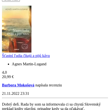
Šťastní ľudia čítajú a pijú kávu
Agnes Martin-Lugand
4,0
20,99 €
Barbora Mokošová
napísala recenziu
21.11.2022 23:31
Dobrý deň. Rada by som sa informovala ci sa chystá Slovenský
preklad knihy playlist, pripadne kedy sa da očakávať.