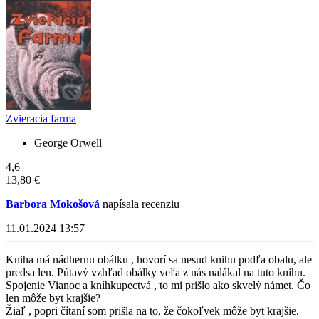
Zvieracia farma
George Orwell
4,6
13,80 €
Barbora Mokošová
napísala recenziu
11.01.2024 13:57
Kniha má nádhernu obálku , hovorí sa nesud knihu podľa obalu, ale
predsa len. Pútavý vzhľad obálky veľa z nás nalákal na tuto knihu.
Spojenie Vianoc a kníhkupectvá , to mi prišlo ako skvelý námet. Čo
len môže byt krajšie?
Žiaľ , popri čítaní som prišla na to, že čokoľvek môže byt krajšie.