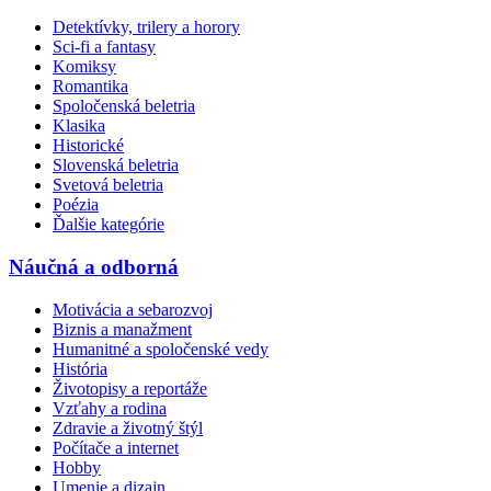
Detektívky, trilery a horory
Sci-fi a fantasy
Komiksy
Romantika
Spoločenská beletria
Klasika
Historické
Slovenská beletria
Svetová beletria
Poézia
Ďalšie kategórie
Náučná a odborná
Motivácia a sebarozvoj
Biznis a manažment
Humanitné a spoločenské vedy
História
Životopisy a reportáže
Vzťahy a rodina
Zdravie a životný štýl
Počítače a internet
Hobby
Umenie a dizajn