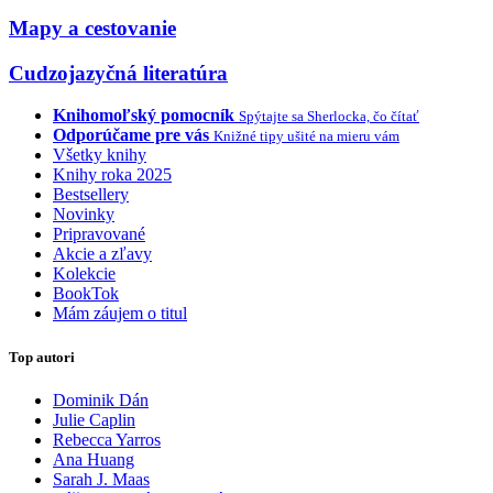
Mapy a cestovanie
Cudzojazyčná literatúra
Knihomoľský pomocník
Spýtajte sa Sherlocka, čo čítať
Odporúčame pre vás
Knižné tipy ušité na mieru vám
Všetky knihy
Knihy roka 2025
Bestsellery
Novinky
Pripravované
Akcie a zľavy
Kolekcie
BookTok
Mám záujem o titul
Top autori
Dominik Dán
Julie Caplin
Rebecca Yarros
Ana Huang
Sarah J. Maas