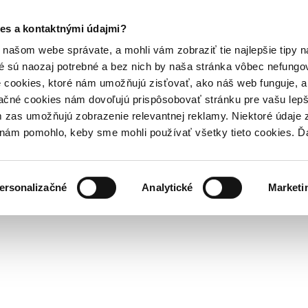
es a kontaktnými údajmi?
našom webe správate, a mohli vám zobraziť tie najlepšie tipy n
é sú naozaj potrebné a bez nich by naša stránka vôbec nefung
 cookies, ktoré nám umožňujú zisťovať, ako náš web funguje, a 
ačné cookies nám dovoľujú prispôsobovať stránku pre vašu lepši
zas umožňujú zobrazenie relevantnej reklamy. Niektoré údaje z
y nám pomohlo, keby sme mohli používať všetky tieto cookies. 
ersonalizačné
Analytické
Marketi