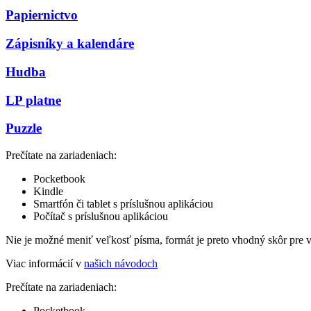
Papiernictvo
Zápisníky a kalendáre
Hudba
LP platne
Puzzle
Prečítate na zariadeniach:
Pocketbook
Kindle
Smartfón či tablet s príslušnou aplikáciou
Počítač s príslušnou aplikáciou
Nie je možné meniť veľkosť písma, formát je preto vhodný skôr pre 
Viac informácií v
našich návodoch
Prečítate na zariadeniach:
Pocketbook