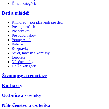
Ďalšie kategórie
Deti a mládež
Knihorad – poradca kníh pre deti
Pre najmenších
Pre prvákov
Pre pubertiakov
Young Adult
Beletria
Rozprávky
Sci-fi, fantasy a komiksy
Leporelá
Náučné knihy
Ďalšie kategórie
Životopisy a reportáže
Kuchárky
Učebnice a slovníky
Náboženstvo a ezoterika