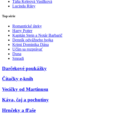
Táňa Keleová Vasilková
Lucinda Riley
Top série
Romantické úteky
Harry Potter
Kapitán Stein a Notár Barbarič
Denník odvážneho bojka
Krimi Dominika Dána
Učím sa rozprávať
Duna
Smradi
Darčekové poukážky
Čítačky e-kníh
Vecičky od Martinusu
Káva, čaj a pochutiny
Hrnčeky a fľaše