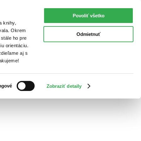
Povoliť všetko
a knihy,
ovala. Okrem
Odmietnuť
stále ho pre
u orientáciu.
dieľame aj s
Ďakujeme!
ngové
Zobraziť detaily