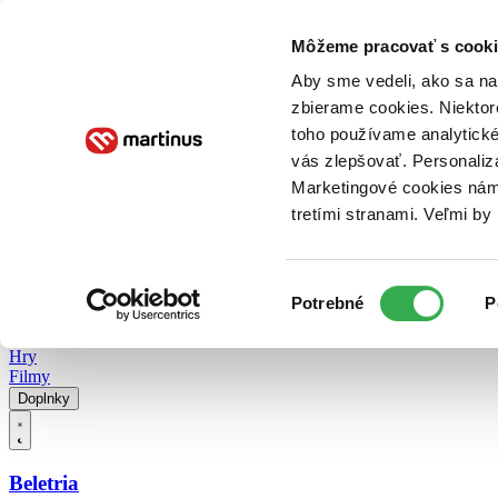
Doručenie
Kníhkupectvá
Knihovrátok
Poukážky
Knižný blog
Kontakt
Môžeme pracovať s cooki
Aby sme vedeli, ako sa na 
zbierame cookies. Niektor
E-knihy
Audioknihy
Hry
Filmy
Knihy
Doplnky
toho používame analytické
vás zlepšovať. Personaliz
Vyhľadávanie
Marketingové cookies nám 
tretími stranami. Veľmi b
Prihlásiť
Vyhľadávanie
Výber
Knihy
Potrebné
P
súhlasu
E-knihy
Audioknihy
Hry
Filmy
Doplnky
Beletria