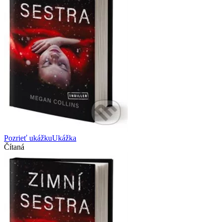
Pozrieť ukážku
Ukážka
Čítaná