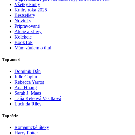
Všetky knihy
Knihy roka 2025
Bestsellery
Novinky
Pripravované
Akcie a zľavy
Kolekcie
BookTok
Mám záujem o titul
Top autori
Dominik Dán
Julie Caplin
Rebecca Yarros
Ana Huang
Sarah J. Maas
Táňa Keleová Vasilková
Lucinda Riley
Top série
Romantické úteky
Harry Potter