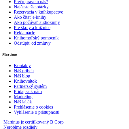
Prečo práve u nás?
Najčastejšie otázky
Rezervácia v kníhkupectve
Ako čítať e-knihy
Ako počúvať audioknihy
Pre školy a knižnice
Reklamácie
Knihomoľský pomocník
Odstúpiť od zmluvy
Martinus
Kontakty
Náš príbeh
Náš blog
Knihovrátok
Partnerský systém
Pridaj sa k nám
Marketing
Náš labák
Prehlásenie o cookies
Vyhlásenie o prístupnosti
Martinus je certifikovaný B Corp
Nerobíme rozdiely