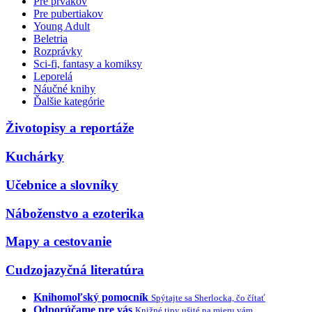
Pre prvákov
Pre pubertiakov
Young Adult
Beletria
Rozprávky
Sci-fi, fantasy a komiksy
Leporelá
Náučné knihy
Ďalšie kategórie
Životopisy a reportáže
Kuchárky
Učebnice a slovníky
Náboženstvo a ezoterika
Mapy a cestovanie
Cudzojazyčná literatúra
Knihomoľský pomocník
Spýtajte sa Sherlocka, čo čítať
Odporúčame pre vás
Knižné tipy ušité na mieru vám