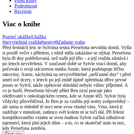
Popis knihy
Podrobnosti
Recenzie
Viac o knihe
Pozrieť ukážku
Ukážka
#nevyriešená vražda
#sestry
#hľadanie vraha
Před šestnácti lety se Sylviina sestra Persefona nevrátila domů. Vyšla
si pozdě večer s přítelem, s nímž měla zakázáno se stýkat. Persefona
byla tři dny pohřešovaná, než našli její tělo – a její vražda zůstává i
po letech nevyřešená. V současné době se Sylvie vrací domů, aby
pečovala o svoji odcizenou matku Annie, která podstupuje léčbu
rakoviny. Annie, náchylná na nevysvětlitelné „nešťastné dny“ i před
smrtí své dcery, v letech po její ztrátě úplně zpřetrhala dříve pevné
pouto se Sylvií, takže opětovné shledání nebylo vůbec příjemné. A
co je horší, Persefonin bývalý přítel Ben nyní pracuje jako
ošetřovatel v onkologickém centru, kde se Annie léčí. Sylvie byla
vždycky přesvědčená, že Ben je za vraždu její sestry zodpovědný –
ale sama si ohledně té noci nese svou vlastní vinu. Vinu, která ji
zadržuje v minulosti, zatímco svět kolem ní se točí dál. Při řešení
komplikovaného vztahu se svou matkou Sylvie začíná odhalovat
tajemství, která plní jejich dům – a to, co se skutečně stalo tu noc,
kdy Persefona zemřela.