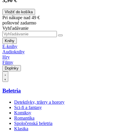
3,90 €
Vložiť do košíka
Pri nákupe nad 49 €
poštovné zadarmo
Vyhľadávanie
Knihy
E-knihy
Audioknihy
Hry
Filmy
Doplnky
Beletria
Detektívky, trilery a horory
Sci-fi a fantasy
Komiksy
Romantika
Spoločenská beletria
Klasika