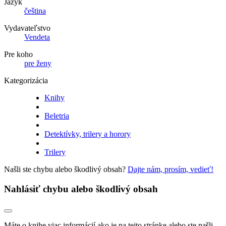
Jazyk
čeština
Vydavateľstvo
Vendeta
Pre koho
pre ženy
Kategorizácia
Knihy
Beletria
Detektívky, trilery a horory
Trilery
Našli ste chybu alebo škodlivý obsah?
Dajte nám, prosím, vedieť!
Nahlásiť chybu alebo škodlivý obsah
Máte o knihe viac informácií ako je na tejto stránke alebo ste našli