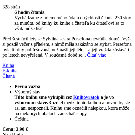
328 strán
6 hodín čítania
Vychádzame z priemerného údaju o rýchlosti čítania 230 slov
za minútu, od knihy ku knihe a čitateľa ku čitateľovi sa to
však môže líšiť.
Před šestnácti lety se Sylviina sestra Persefona nevrátila domů. Vyšla
si pozdě večer s přítelem, s nímž měla zakázáno se stýkat. Persefona
byla tři dny pohřešovaná, než našli její tělo – a její vražda zůstává i
po letech nevyřešená. V současné době se...
Čítať viac
Kniha
E-kniha
Čítaná
Pevná väzba
Výborný stav
Túto knihu sme vykúpili cez
Knihovrátok
a je vo
výbornom stave.
Rozdiel medzi touto knihou a novou by ste
asi ani nespoznali. Knihu sme označili nálepkou, ktorá môže
na niektorých obaloch zanechať stopy.
Čeština
Cena:
3,90 €
Na sklade