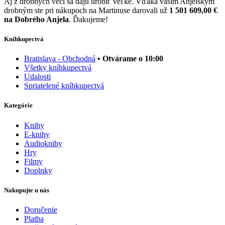
Aj z drobných vecí sa dajú urobiť veľké. Vďaka vašim Anjelským
drobným ste pri nákupoch na Martinuse darovali už
1 501 609,00 €
na Dobrého Anjela
. Ďakujeme!
Kníhkupectvá
Bratislava - Obchodná
• Otvárame o 10:00
Všetky kníhkupectvá
Udalosti
Spriatelené kníhkupectvá
Kategórie
Knihy
E-knihy
Audioknihy
Hry
Filmy
Doplnky
Nakupujte u nás
Doručenie
Platba