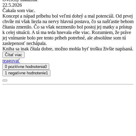
22.5.2026
Čakala som viac.
Koncept a nápad príbehu bol veľmi dobrý a mal potenciál. Od prvej
chvíle mi však liezla na nervy hlavná postava, čo sa našťastie behom
čítania zmenilo. Čo sa však nezmenilo bol postoj jej matky a prístup
k celej situácii. A tá ma teda hnevala ešte viac. Rozumiem, že práve
jej vnímanie bolo pre tento príbeh potrebné, ale absolútne som tú
zaslepenosť nechápala.
Kniha sa inak čítala dobre, možno mohla byť trošku živšie napísaná.
Čítať viac
reagovať
0 pozitívne hodnotenia
0
1 negatívne hodnotenie
1