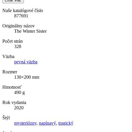
Čítať viac
Naše katalógové číslo
877691
Originálny názov
The Winter Sister
Počet strán
328
Väzba
pevná väzba
Rozmer
130×200 mm
Hmotnosť
490 g
Rok vydania
2020
Štýl
mysteriózny
,
napínavý
,
tragický