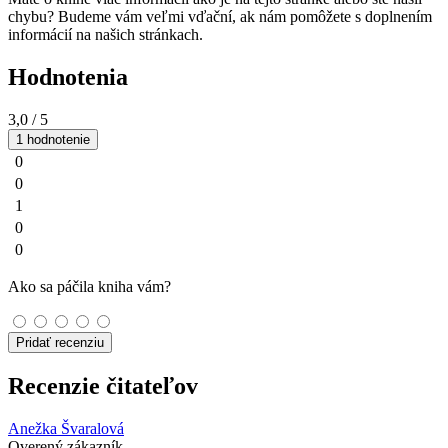
chybu? Budeme vám veľmi vďační, ak nám pomôžete s doplnením
informácií na našich stránkach.
Hodnotenia
3,0
/ 5
1 hodnotenie
0
0
1
0
0
Ako sa páčila kniha vám?
Pridať recenziu
Recenzie čitateľov
Anežka Švaralová
Overený zákazník