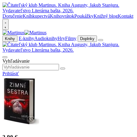
Doručenie
Kníhkupectvá
Knihovrátok
Poukážky
Knižný blog
Kontakt
E-knihy
Audioknihy
Hry
Filmy
Knihy
Doplnky
Vyhľadávanie
Prihlásiť