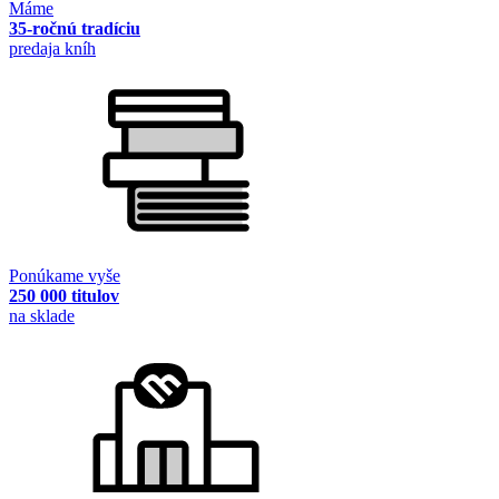
Máme
35-ročnú tradíciu
predaja kníh
Ponúkame vyše
250 000 titulov
na sklade