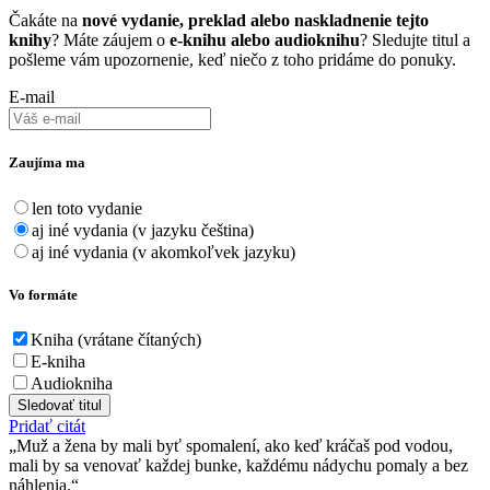
Čakáte na
nové vydanie, preklad alebo naskladnenie tejto
knihy
? Máte záujem o
e-knihu alebo audioknihu
? Sledujte titul a
pošleme vám upozornenie, keď niečo z toho pridáme do ponuky.
E-mail
Zaujíma ma
len toto vydanie
aj iné vydania (v jazyku čeština)
aj iné vydania (v akomkoľvek jazyku)
Vo formáte
Kniha (vrátane čítaných)
E-kniha
Audiokniha
Sledovať titul
Pridať citát
Muž a žena by mali byť spomalení, ako keď kráčaš pod vodou,
mali by sa venovať každej bunke, každému nádychu pomaly a bez
náhlenia.