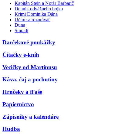
Kapitán Stein a Notár Barbarič
Denník odvážneho bojka
Krimi Dominika Dána
Učím sa rozprávať
Duna
Smradi
Darčekové poukážky
Čítačky e-kníh
Vecičky od Martinusu
Káva, čaj a pochutiny
Hrnčeky a fľaše
Papiernictvo
Zápisníky a kalendáre
Hudba