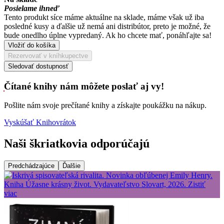
Posielame ihneď
Tento produkt síce máme aktuálne na sklade, máme však už iba
posledné kusy a ďalšie už nemá ani distribútor, preto je možné, že
bude onedlho úplne vypredaný. Ak ho chcete mať, ponáhľajte sa!
Vložiť do košíka
Rezervovať v kníhkupectve
Sledovať dostupnosť
Čítané knihy nám môžete poslať aj vy!
Pošlite nám svoje prečítané knihy a získajte poukážku na nákup.
Vyskúšať Knihovrátok
Naši škriatkovia odporúčajú
Predchádzajúce
Ďalšie