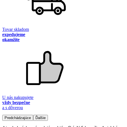
Tovar skladom
expedujeme
okamžite
U nás nakupujete
vždy bezpečne
a s dôverou
Predchádzajúce
Ďalšie