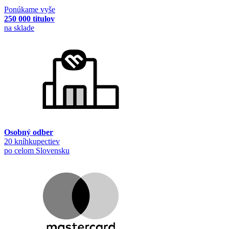
Ponúkame vyše
250 000 titulov
na sklade
Osobný odber
20 kníhkupectiev
po celom Slovensku