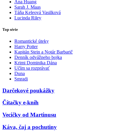
Ana Huang
Sarah J. Maas
Táňa Keleová Vasilková
Lucinda Riley
Top série
Romantické úteky
Harry Potter
Kapitán Stein a Notár Barbarič
Denník odvážneho bojka
Krimi Dominika Dána
Učím sa rozprávať
Duna
Smradi
Darčekové poukážky
Čítačky e-kníh
Vecičky od Martinusu
Káva, čaj a pochutiny