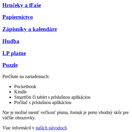
Hrnčeky a fľaše
Papiernictvo
Zápisníky a kalendáre
Hudba
LP platne
Puzzle
Prečítate na zariadeniach:
Pocketbook
Kindle
Smartfón či tablet s príslušnou aplikáciou
Počítač s príslušnou aplikáciou
Nie je možné meniť veľkosť písma, formát je preto vhodný skôr pre
väčšie obrazovky.
Viac informácií v
našich návodoch