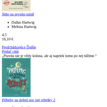
Jídlo na prvním místě
Dallas Hartwig
Melissa Hartwig
4,5
16,10 €
Predchádzajúce
Ďalšie
Pridať citát
Pravda nie je vždy krásna, ale aj napriek tomu po nej túžime.
Príbehy na dobrú noc pre rebelky 2