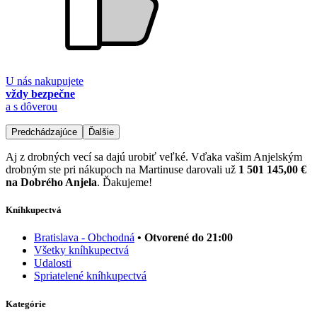
U nás nakupujete
vždy bezpečne
a s dôverou
Predchádzajúce
Ďalšie
Aj z drobných vecí sa dajú urobiť veľké. Vďaka vašim Anjelským
drobným ste pri nákupoch na Martinuse darovali už
1 501 145,00 €
na Dobrého Anjela
. Ďakujeme!
Kníhkupectvá
Bratislava - Obchodná
• Otvorené do 21:00
Všetky kníhkupectvá
Udalosti
Spriatelené kníhkupectvá
Kategórie