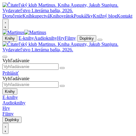
Doručenie
Kníhkupectvá
Knihovrátok
Poukážky
Knižný blog
Kontakt
E-knihy
Audioknihy
Hry
Filmy
Knihy
Doplnky
Vyhľadávanie
Prihlásiť
Vyhľadávanie
Knihy
E-knihy
Audioknihy
Hry
Filmy
Doplnky