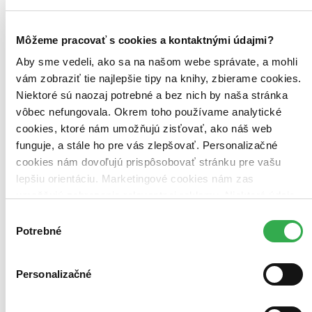
Môžeme pracovať s cookies a kontaktnými údajmi?
Aby sme vedeli, ako sa na našom webe správate, a mohli
vám zobraziť tie najlepšie tipy na knihy, zbierame cookies.
Niektoré sú naozaj potrebné a bez nich by naša stránka
vôbec nefungovala. Okrem toho používame analytické
cookies, ktoré nám umožňujú zisťovať, ako náš web
funguje, a stále ho pre vás zlepšovať. Personalizačné
cookies nám dovoľujú prispôsobovať stránku pre vašu
lepšiu orientáciu. Marketingové cookies nám zas
umožňujú zobrazenie relevantnej reklamy. Niektoré údaje
zdieľame aj s tretími stranami. Veľmi by nám pomohlo,
Výber
keby sme mohli používať všetky tieto cookies. Ďakujeme!
Potrebné
súhlasu
Personalizačné