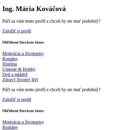
Ing. Mária Kováčová
Páči sa vám tento profil a chceli by ste mať podobný?
Založiť si profil
Obľúbené literárne žánre
Motivácia a životopisy
Romány
História
Umenie & Hobby
Deti a mládež
Zdravý životný štýl
Páči sa vám tento profil a chceli by ste mať podobný?
Založiť si profil
Obľúbené literárne žánre
Motivácia a životopisy
Romány