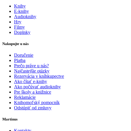
Knihy
E-knihy
Audioknihy
Hry
Filmy
Doplnky
Nakupujte u nás
Doručenie
Platba
Prečo práve u nás?
Najčastejšie otázky
Rezervácia v kníhkupectve
Ako čítať e-knihy
Ako počúvať audioknihy
Pre školy a knižnice
Reklamácie
Knihomoľský pomocník
Odstúpiť od zmluvy
Martinus
Kontakty