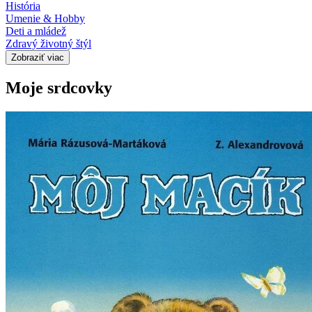
História
Umenie & Hobby
Deti a mládež
Zdravý životný štýl
Zobraziť viac
Moje srdcovky