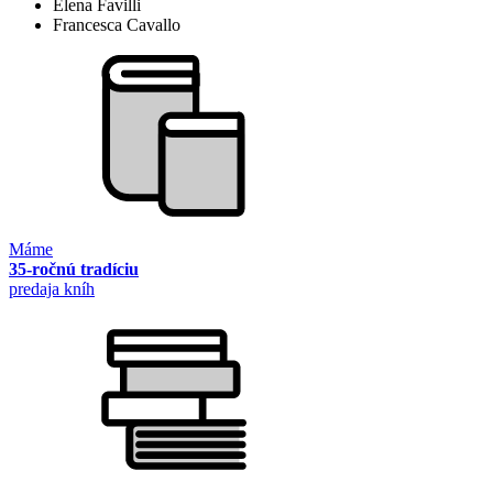
Elena Favilli
Francesca Cavallo
Máme
35-ročnú tradíciu
predaja kníh