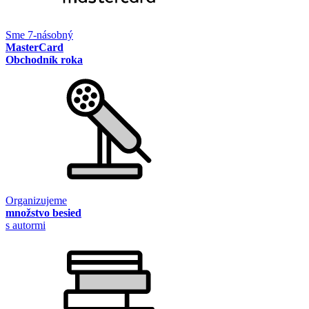
Sme 7-násobný
MasterCard
Obchodník roka
Organizujeme
množstvo besied
s autormi