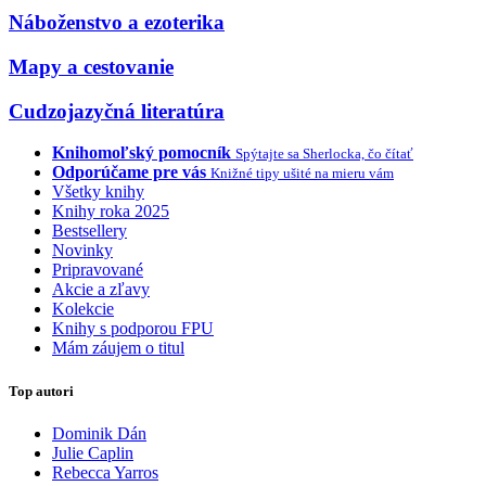
Náboženstvo a ezoterika
Mapy a cestovanie
Cudzojazyčná literatúra
Knihomoľský pomocník
Spýtajte sa Sherlocka, čo čítať
Odporúčame pre vás
Knižné tipy ušité na mieru vám
Všetky knihy
Knihy roka 2025
Bestsellery
Novinky
Pripravované
Akcie a zľavy
Kolekcie
Knihy s podporou FPU
Mám záujem o titul
Top autori
Dominik Dán
Julie Caplin
Rebecca Yarros