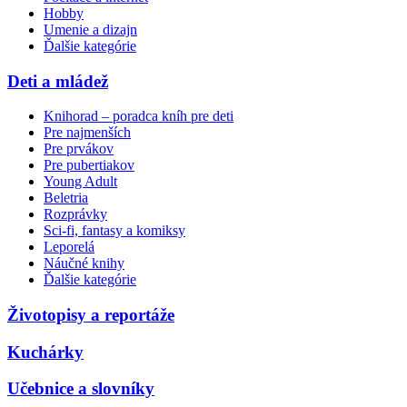
Hobby
Umenie a dizajn
Ďalšie kategórie
Deti a mládež
Knihorad – poradca kníh pre deti
Pre najmenších
Pre prvákov
Pre pubertiakov
Young Adult
Beletria
Rozprávky
Sci-fi, fantasy a komiksy
Leporelá
Náučné knihy
Ďalšie kategórie
Životopisy a reportáže
Kuchárky
Učebnice a slovníky