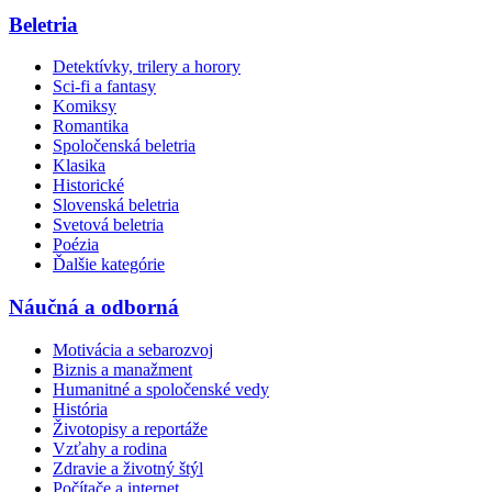
Beletria
Detektívky, trilery a horory
Sci-fi a fantasy
Komiksy
Romantika
Spoločenská beletria
Klasika
Historické
Slovenská beletria
Svetová beletria
Poézia
Ďalšie kategórie
Náučná a odborná
Motivácia a sebarozvoj
Biznis a manažment
Humanitné a spoločenské vedy
História
Životopisy a reportáže
Vzťahy a rodina
Zdravie a životný štýl
Počítače a internet