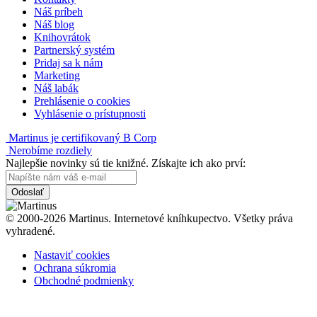
Náš príbeh
Náš blog
Knihovrátok
Partnerský systém
Pridaj sa k nám
Marketing
Náš labák
Prehlásenie o cookies
Vyhlásenie o prístupnosti
Martinus je certifikovaný B Corp
Nerobíme rozdiely
Najlepšie novinky sú tie knižné. Získajte ich ako prví:
Odoslať
© 2000-2026 Martinus. Internetové kníhkupectvo. Všetky práva
vyhradené.
Nastaviť cookies
Ochrana súkromia
Obchodné podmienky