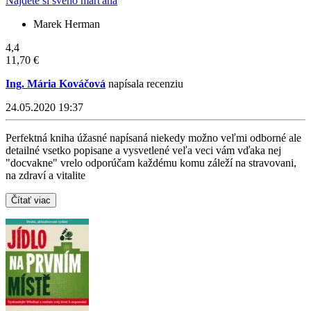
Najděte si svého marťana
Marek Herman
4,4
11,70 €
Ing. Mária Kováčová
napísala recenziu
24.05.2020 19:37
Perfektná kniha úžasné napísaná niekedy možno veľmi odborné ale
detailné vsetko popisane a vysvetlené veľa veci vám vďaka nej
"docvakne" vrelo odporúčam každému komu záleží na stravovani,
na zdraví a vitalite
Čítať viac