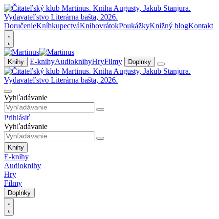
Doručenie
Kníhkupectvá
Knihovrátok
Poukážky
Knižný blog
Kontakt
E-knihy
Audioknihy
Hry
Filmy
Knihy
Doplnky
Vyhľadávanie
Prihlásiť
Vyhľadávanie
Knihy
E-knihy
Audioknihy
Hry
Filmy
Doplnky