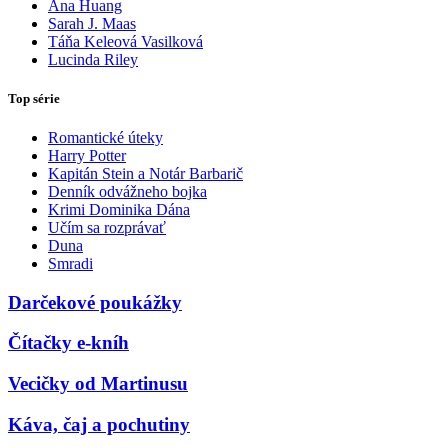
Ana Huang
Sarah J. Maas
Táňa Keleová Vasilková
Lucinda Riley
Top série
Romantické úteky
Harry Potter
Kapitán Stein a Notár Barbarič
Denník odvážneho bojka
Krimi Dominika Dána
Učím sa rozprávať
Duna
Smradi
Darčekové poukážky
Čítačky e-kníh
Vecičky od Martinusu
Káva, čaj a pochutiny