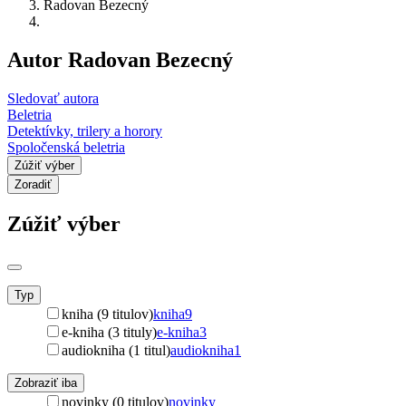
Radovan Bezecný
Autor Radovan Bezecný
Sledovať autora
Beletria
Detektívky, trilery a horory
Spoločenská beletria
Zúžiť výber
Zoradiť
Zúžiť výber
Typ
kniha (9 titulov)
kniha
9
e-kniha (3 tituly)
e-kniha
3
audiokniha (1 titul)
audiokniha
1
Zobraziť iba
novinky (0 titulov)
novinky