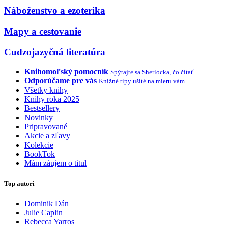
Náboženstvo a ezoterika
Mapy a cestovanie
Cudzojazyčná literatúra
Knihomoľský pomocník
Spýtajte sa Sherlocka, čo čítať
Odporúčame pre vás
Knižné tipy ušité na mieru vám
Všetky knihy
Knihy roka 2025
Bestsellery
Novinky
Pripravované
Akcie a zľavy
Kolekcie
BookTok
Mám záujem o titul
Top autori
Dominik Dán
Julie Caplin
Rebecca Yarros