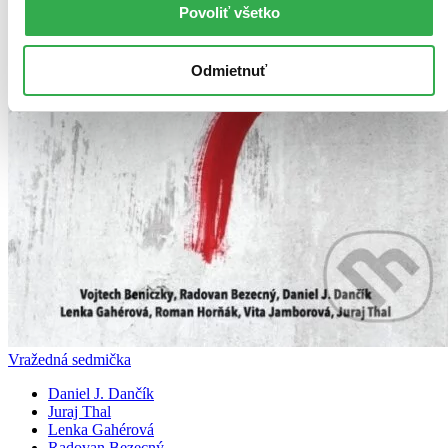
Povoliť všetko
Odmietnuť
Vražedná sedmička
Daniel J. Dančík
Juraj Thal
Lenka Gahérová
Radovan Bezecný