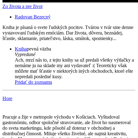
Zo života a pre život
Radovan Bezecný
Kniha je písaná o svete ľudských pocitov. Tvárou v tvár sme denne
vystavovaní ľudským emóciám. Dar života, dôvera, beznádej,
šťastie, sklamanie, priateľstvo, láska, smútok, spomienky...
Kniha
pevná väzba
Vypredané
Ach, mrzí nás to, z tejto knihy sa už predali všetky výtlačky a
nemáme ju na sklade my ani vydavateľ :( Teoreticky však
môžete mať šťastie v niektorých iných obchodoch, ktoré ešte
nepredali posledné kusy.
Pridať do zoznamu
Hore
Pracuje a žije v metropole východu v Košiciach. Vyštudoval
gastronómiu, odbor spoločné stravovanie, ale život ho nasmeroval
do sveta marketingu, kde pôsobí až doteraz v obchodnej a
distribučnej činnosti. Miluje všetko živelné, ale najmä kreativitu,