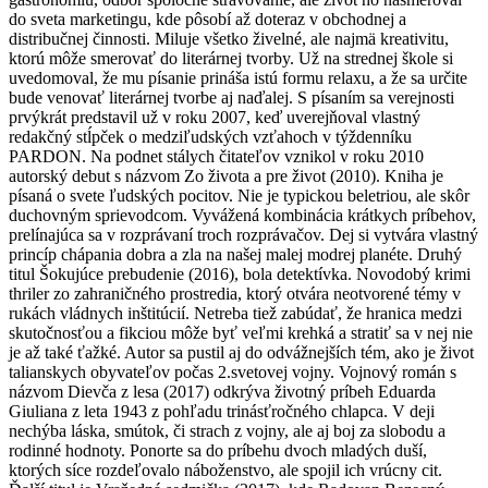
do sveta marketingu, kde pôsobí až doteraz v obchodnej a
distribučnej činnosti. Miluje všetko živelné, ale najmä kreativitu,
ktorú môže smerovať do literárnej tvorby. Už na strednej škole si
uvedomoval, že mu písanie prináša istú formu relaxu, a že sa určite
bude venovať literárnej tvorbe aj naďalej. S písaním sa verejnosti
prvýkrát predstavil už v roku 2007, keď uverejňoval vlastný
redakčný stĺpček o medziľudských vzťahoch v týždenníku
PARDON. Na podnet stálych čitateľov vznikol v roku 2010
autorský debut s názvom Zo života a pre život (2010). Kniha je
písaná o svete ľudských pocitov. Nie je typickou beletriou, ale skôr
duchovným sprievodcom. Vyvážená kombinácia krátkych príbehov,
prelínajúca sa v rozprávaní troch rozprávačov. Dej si vytvára vlastný
princíp chápania dobra a zla na našej malej modrej planéte. Druhý
titul Šokujúce prebudenie (2016), bola detektívka. Novodobý krimi
thriler zo zahraničného prostredia, ktorý otvára neotvorené témy v
rukách vládnych inštitúcií. Netreba tiež zabúdať, že hranica medzi
skutočnosťou a fikciou môže byť veľmi krehká a stratiť sa v nej nie
je až také ťažké. Autor sa pustil aj do odvážnejších tém, ako je život
talianskych obyvateľov počas 2.svetovej vojny. Vojnový román s
názvom Dievča z lesa (2017) odkrýva životný príbeh Eduarda
Giuliana z leta 1943 z pohľadu trinásťročného chlapca. V deji
nechýba láska, smútok, či strach z vojny, ale aj boj za slobodu a
rodinné hodnoty. Ponorte sa do príbehu dvoch mladých duší,
ktorých síce rozdeľovalo náboženstvo, ale spojil ich vrúcny cit.