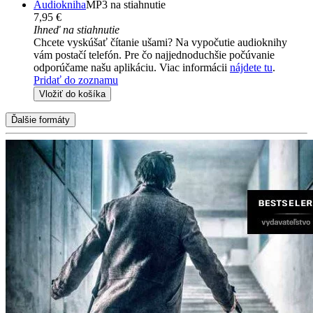
Audiokniha
MP3 na stiahnutie
7,95 €
Ihneď na stiahnutie
Chcete vyskúšať čítanie ušami? Na vypočutie audioknihy
vám postačí telefón. Pre čo najjednoduchšie počúvanie
odporúčame našu aplikáciu. Viac informácii
nájdete tu
.
Pridať do zoznamu
Vložiť do košíka
Ďalšie formáty