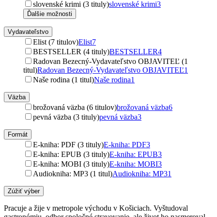
slovenské krimi (3 tituly)
slovenské krimi
3
Ďalšie možnosti
Vydavateľstvo
Elist (7 titulov)
Elist
7
BESTSELLER (4 tituly)
BESTSELLER
4
Radovan Bezecný-Vydavateľstvo OBJAVITEĽ (1
titul)
Radovan Bezecný-Vydavateľstvo OBJAVITEĽ
1
Naše rodina (1 titul)
Naše rodina
1
Väzba
brožovaná väzba (6 titulov)
brožovaná väzba
6
pevná väzba (3 tituly)
pevná väzba
3
Formát
E-kniha: PDF (3 tituly)
E-kniha: PDF
3
E-kniha: EPUB (3 tituly)
E-kniha: EPUB
3
E-kniha: MOBI (3 tituly)
E-kniha: MOBI
3
Audiokniha: MP3 (1 titul)
Audiokniha: MP3
1
Zúžiť výber
Pracuje a žije v metropole východu v Košiciach. Vyštudoval
gastronómiu, odbor spoločné stravovanie, ale život ho nasmeroval