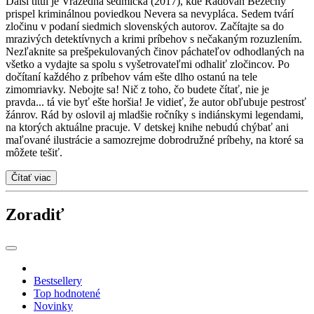
Ďalší titul je Vražedná sedmička (2017), kde Radovan Bezecný
prispel kriminálnou poviedkou Nevera sa nevypláca. Sedem tvárí
zločinu v podaní siedmich slovenských autorov. Začítajte sa do
mrazivých detektívnych a krimi príbehov s nečakaným rozuzlením.
Nezľaknite sa prešpekulovaných činov páchateľov odhodlaných na
všetko a vydajte sa spolu s vyšetrovateľmi odhaliť zločincov. Po
dočítaní každého z príbehov vám ešte dlho ostanú na tele
zimomriavky. Nebojte sa! Nič z toho, čo budete čítať, nie je
pravda... tá vie byť ešte horšia! Je vidieť, že autor obľubuje pestrosť
žánrov. Rád by oslovil aj mladšie ročníky s indiánskymi legendami,
na ktorých aktuálne pracuje. V detskej knihe nebudú chýbať ani
maľované ilustrácie a samozrejme dobrodružné príbehy, na ktoré sa
môžete tešiť.
Čítať viac
Zoradiť
Bestsellery
Top hodnotené
Novinky