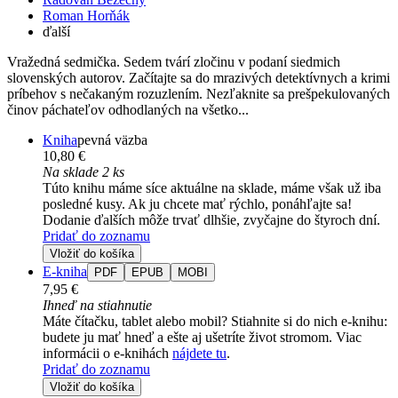
Roman Horňák
ďalší
Vražedná sedmička. Sedem tvárí zločinu v podaní siedmich
slovenských autorov. Začítajte sa do mrazivých detektívnych a krimi
príbehov s nečakaným rozuzlením. Nezľaknite sa prešpekulovaných
činov páchateľov odhodlaných na všetko...
Kniha
pevná väzba
10,80 €
Na sklade 2 ks
Túto knihu máme síce aktuálne na sklade, máme však už iba
posledné kusy. Ak ju chcete mať rýchlo, ponáhľajte sa!
Dodanie ďalších môže trvať dlhšie, zvyčajne do štyroch dní.
Pridať do zoznamu
Vložiť do košíka
E-kniha
PDF
EPUB
MOBI
7,95 €
Ihneď na stiahnutie
Máte čítačku, tablet alebo mobil? Stiahnite si do nich e-knihu:
budete ju mať hneď a ešte aj ušetríte život stromom. Viac
informácii o e-knihách
nájdete tu
.
Pridať do zoznamu
Vložiť do košíka