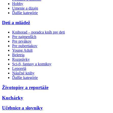
Hobby
Umenie a dizajn
Ďalšie kategórie
Deti a mládež
Knihorad – poradca kníh pre deti
Pre najmenších
Pre prvákov
Pre pubertiakov
Young Adult
Beletria
Rozprávky
Sci-fi, fantasy a komiksy
Leporelá
Náučné knihy
Ďalšie kategórie
Životopisy a reportáže
Kuchárky
Učebnice a slovníky