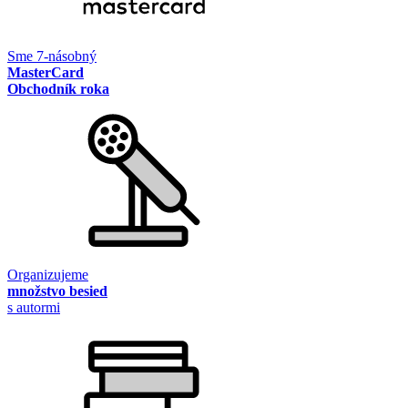
Sme 7-násobný
MasterCard
Obchodník roka
Organizujeme
množstvo besied
s autormi