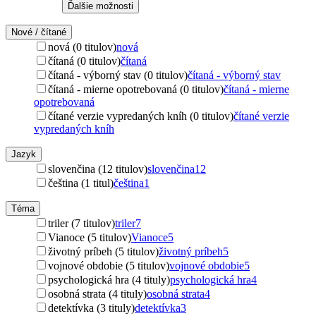
Ďalšie možnosti
Nové / čítané
nová (0 titulov)
nová
čítaná (0 titulov)
čítaná
čítaná - výborný stav (0 titulov)
čítaná - výborný stav
čítaná - mierne opotrebovaná (0 titulov)
čítaná - mierne
opotrebovaná
čítané verzie vypredaných kníh (0 titulov)
čítané verzie
vypredaných kníh
Jazyk
slovenčina (12 titulov)
slovenčina
12
čeština (1 titul)
čeština
1
Téma
triler (7 titulov)
triler
7
Vianoce (5 titulov)
Vianoce
5
životný príbeh (5 titulov)
životný príbeh
5
vojnové obdobie (5 titulov)
vojnové obdobie
5
psychologická hra (4 tituly)
psychologická hra
4
osobná strata (4 tituly)
osobná strata
4
detektívka (3 tituly)
detektívka
3