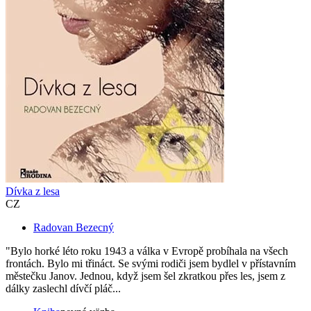
Dívka z lesa
CZ
Radovan Bezecný
"Bylo horké léto roku 1943 a válka v Evropě probíhala na všech
frontách. Bylo mi třináct. Se svými rodiči jsem bydlel v přístavním
městečku Janov. Jednou, když jsem šel zkratkou přes les, jsem z
dálky zaslechl dívčí pláč...