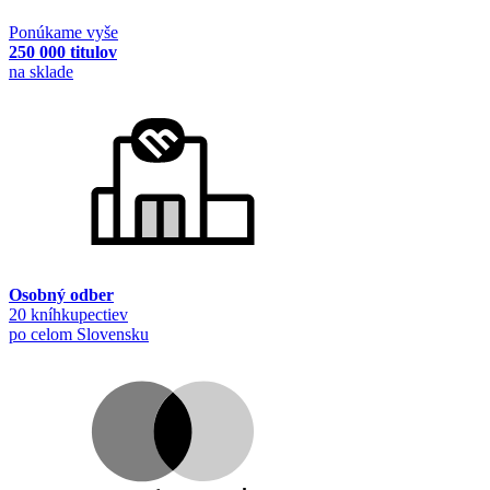
Ponúkame vyše
250 000 titulov
na sklade
Osobný odber
20 kníhkupectiev
po celom Slovensku