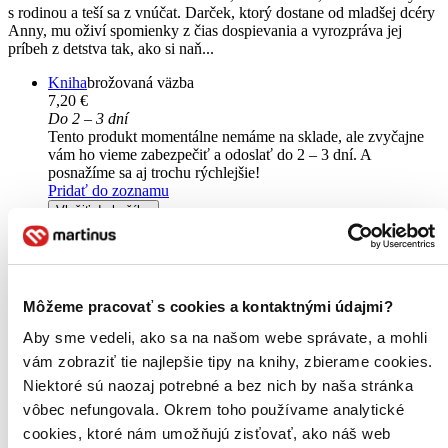
s rodinou a teší sa z vnúčat. Darček, ktorý dostane od mladšej dcéry
Anny, mu oživí spomienky z čias dospievania a vyrozpráva jej
príbeh z detstva tak, ako si naň...
Kniha
brožovaná väzba
7,20 €
Do 2 – 3 dní
Tento produkt momentálne nemáme na sklade, ale zvyčajne
vám ho vieme zabezpečiť a odoslať do 2 – 3 dní. A
posnažíme sa aj trochu rýchlejšie!
Pridať do zoznamu
Vložiť do košíka
E-kniha
PDF
EPUB
MOBI
6,95 €
Ihneď na stiahnutie
Máte čítačku, tablet alebo mobil? Stiahnite si do nich e-knihu:
budete ju mať hneď a ešte aj ušetríte život stromom. Viac
Môžeme pracovať s cookies a kontaktnými údajmi?
informácii o e-knihách
nájdete tu
.
Aby sme vedeli, ako sa na našom webe správate, a mohli
Pridať do zoznamu
vám zobraziť tie najlepšie tipy na knihy, zbierame cookies.
Vložiť do košíka
Čítaná
Niektoré sú naozaj potrebné a bez nich by naša stránka
výborný stav
vôbec nefungovala. Okrem toho používame analytické
Túto knihu sme vykúpili cez
Knihovrátok
a je vo
cookies, ktoré nám umožňujú zisťovať, ako náš web
výbornom stave.
Rozdiel medzi touto knihou a novou by ste