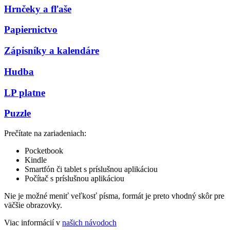
Hrnčeky a fľaše
Papiernictvo
Zápisníky a kalendáre
Hudba
LP platne
Puzzle
Prečítate na zariadeniach:
Pocketbook
Kindle
Smartfón či tablet s príslušnou aplikáciou
Počítač s príslušnou aplikáciou
Nie je možné meniť veľkosť písma, formát je preto vhodný skôr pre
väčšie obrazovky.
Viac informácií v
našich návodoch