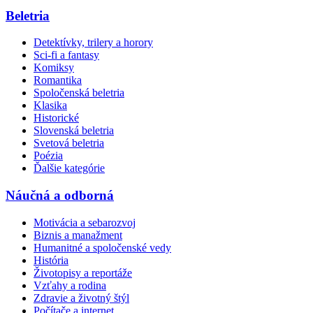
Beletria
Detektívky, trilery a horory
Sci-fi a fantasy
Komiksy
Romantika
Spoločenská beletria
Klasika
Historické
Slovenská beletria
Svetová beletria
Poézia
Ďalšie kategórie
Náučná a odborná
Motivácia a sebarozvoj
Biznis a manažment
Humanitné a spoločenské vedy
História
Životopisy a reportáže
Vzťahy a rodina
Zdravie a životný štýl
Počítače a internet