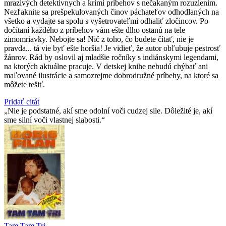
mrazivých detektívnych a krimi príbehov s nečakaným rozuzlením.
Nezľaknite sa prešpekulovaných činov páchateľov odhodlaných na
všetko a vydajte sa spolu s vyšetrovateľmi odhaliť zločincov. Po
dočítaní každého z príbehov vám ešte dlho ostanú na tele
zimomriavky. Nebojte sa! Nič z toho, čo budete čítať, nie je
pravda... tá vie byť ešte horšia! Je vidieť, že autor obľubuje pestrosť
žánrov. Rád by oslovil aj mladšie ročníky s indiánskymi legendami,
na ktorých aktuálne pracuje. V detskej knihe nebudú chýbať ani
maľované ilustrácie a samozrejme dobrodružné príbehy, na ktoré sa
môžete tešiť.
Pridať citát
Nie je podstatné, akí sme odolní voči cudzej sile. Dôležité je, akí
sme silní voči vlastnej slabosti.
Tam Tam Tri