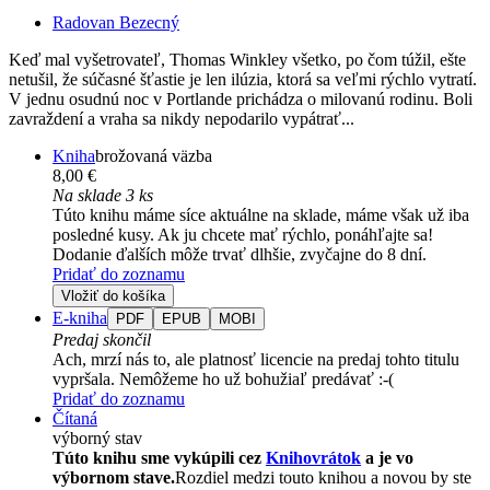
Radovan Bezecný
Keď mal vyšetrovateľ, Thomas Winkley všetko, po čom túžil, ešte
netušil, že súčasné šťastie je len ilúzia, ktorá sa veľmi rýchlo vytratí.
V jednu osudnú noc v Portlande prichádza o milovanú rodinu. Boli
zavraždení a vraha sa nikdy nepodarilo vypátrať...
Kniha
brožovaná väzba
8,00 €
Na sklade 3 ks
Túto knihu máme síce aktuálne na sklade, máme však už iba
posledné kusy. Ak ju chcete mať rýchlo, ponáhľajte sa!
Dodanie ďalších môže trvať dlhšie, zvyčajne do 8 dní.
Pridať do zoznamu
Vložiť do košíka
E-kniha
PDF
EPUB
MOBI
Predaj skončil
Ach, mrzí nás to, ale platnosť licencie na predaj tohto titulu
vypršala. Nemôžeme ho už bohužiaľ predávať :-(
Pridať do zoznamu
Čítaná
výborný stav
Túto knihu sme vykúpili cez
Knihovrátok
a je vo
výbornom stave.
Rozdiel medzi touto knihou a novou by ste