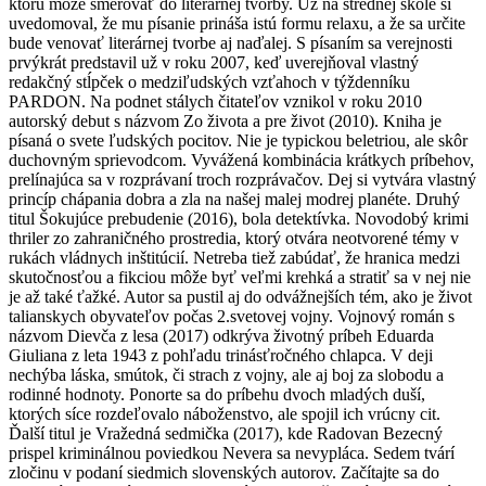
ktorú môže smerovať do literárnej tvorby. Už na strednej škole si
uvedomoval, že mu písanie prináša istú formu relaxu, a že sa určite
bude venovať literárnej tvorbe aj naďalej. S písaním sa verejnosti
prvýkrát predstavil už v roku 2007, keď uverejňoval vlastný
redakčný stĺpček o medziľudských vzťahoch v týždenníku
PARDON. Na podnet stálych čitateľov vznikol v roku 2010
autorský debut s názvom Zo života a pre život (2010). Kniha je
písaná o svete ľudských pocitov. Nie je typickou beletriou, ale skôr
duchovným sprievodcom. Vyvážená kombinácia krátkych príbehov,
prelínajúca sa v rozprávaní troch rozprávačov. Dej si vytvára vlastný
princíp chápania dobra a zla na našej malej modrej planéte. Druhý
titul Šokujúce prebudenie (2016), bola detektívka. Novodobý krimi
thriler zo zahraničného prostredia, ktorý otvára neotvorené témy v
rukách vládnych inštitúcií. Netreba tiež zabúdať, že hranica medzi
skutočnosťou a fikciou môže byť veľmi krehká a stratiť sa v nej nie
je až také ťažké. Autor sa pustil aj do odvážnejších tém, ako je život
talianskych obyvateľov počas 2.svetovej vojny. Vojnový román s
názvom Dievča z lesa (2017) odkrýva životný príbeh Eduarda
Giuliana z leta 1943 z pohľadu trinásťročného chlapca. V deji
nechýba láska, smútok, či strach z vojny, ale aj boj za slobodu a
rodinné hodnoty. Ponorte sa do príbehu dvoch mladých duší,
ktorých síce rozdeľovalo náboženstvo, ale spojil ich vrúcny cit.
Ďalší titul je Vražedná sedmička (2017), kde Radovan Bezecný
prispel kriminálnou poviedkou Nevera sa nevypláca. Sedem tvárí
zločinu v podaní siedmich slovenských autorov. Začítajte sa do