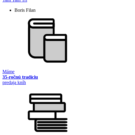
Boris Filan
Máme
35-ročnú tradíciu
predaja kníh