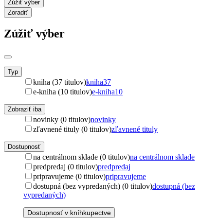
Zúžiť výber
Zoradiť
Zúžiť výber
Typ
kniha (37 titulov)
kniha
37
e-kniha (10 titulov)
e-kniha
10
Zobraziť iba
novinky (0 titulov)
novinky
zľavnené tituly (0 titulov)
zľavnené tituly
Dostupnosť
na centrálnom sklade (0 titulov)
na centrálnom sklade
predpredaj (0 titulov)
predpredaj
pripravujeme (0 titulov)
pripravujeme
dostupná (bez vypredaných) (0 titulov)
dostupná (bez
vypredaných)
Dostupnosť v kníhkupectve