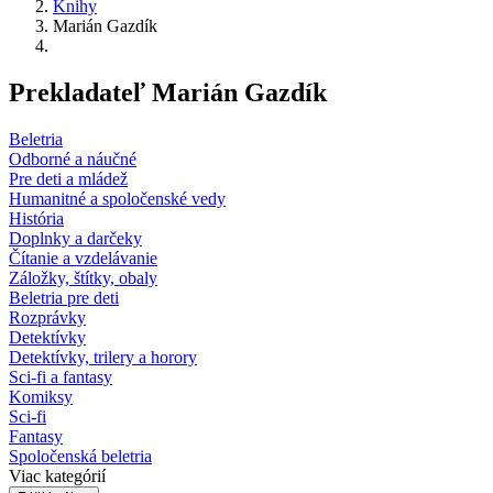
Knihy
Marián Gazdík
Prekladateľ Marián Gazdík
Beletria
Odborné a náučné
Pre deti a mládež
Humanitné a spoločenské vedy
História
Doplnky a darčeky
Čítanie a vzdelávanie
Záložky, štítky, obaly
Beletria pre deti
Rozprávky
Detektívky
Detektívky, trilery a horory
Sci-fi a fantasy
Komiksy
Sci-fi
Fantasy
Spoločenská beletria
Viac kategórií