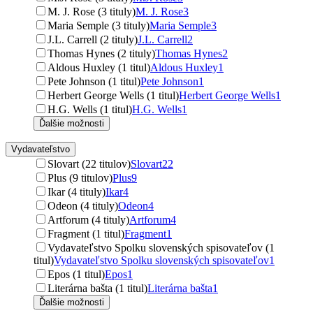
M. J. Rose (3 tituly)
M. J. Rose
3
Maria Semple (3 tituly)
Maria Semple
3
J.L. Carrell (2 tituly)
J.L. Carrell
2
Thomas Hynes (2 tituly)
Thomas Hynes
2
Aldous Huxley (1 titul)
Aldous Huxley
1
Pete Johnson (1 titul)
Pete Johnson
1
Herbert George Wells (1 titul)
Herbert George Wells
1
H.G. Wells (1 titul)
H.G. Wells
1
Ďalšie možnosti
Vydavateľstvo
Slovart (22 titulov)
Slovart
22
Plus (9 titulov)
Plus
9
Ikar (4 tituly)
Ikar
4
Odeon (4 tituly)
Odeon
4
Artforum (4 tituly)
Artforum
4
Fragment (1 titul)
Fragment
1
Vydavateľstvo Spolku slovenských spisovateľov (1
titul)
Vydavateľstvo Spolku slovenských spisovateľov
1
Epos (1 titul)
Epos
1
Literárna bašta (1 titul)
Literárna bašta
1
Ďalšie možnosti