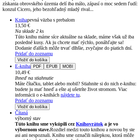
získania obrovského územia delí iba málo, zápasí o moc sedem ľudí:
konzul Cicero, jeho bezohľadný mladý rival...
Kniha
pevná väzba s prebalom
13,50 €
Na sklade 2 ks
Túto knihu máme síce aktuálne na sklade, máme však už iba
posledné kusy. Ak ju chcete mať rýchlo, ponáhľajte sa!
Dodanie ďalších môže trvať dlhšie, zvyčajne do piatich dní.
Pridať do zoznamu
Vložiť do košíka
E-kniha
PDF
EPUB
MOBI
10,49 €
Ihneď na stiahnutie
Máte čítačku, tablet alebo mobil? Stiahnite si do nich e-knihu:
budete ju mať hneď a ešte aj ušetríte život stromom. Viac
informácii o e-knihách
nájdete tu
.
Pridať do zoznamu
Vložiť do košíka
Čítaná
výborný stav
Túto knihu sme vykúpili cez
Knihovrátok
a je vo
výbornom stave.
Rozdiel medzi touto knihou a novou by ste
asi ani nespoznali. Knihu sme označili nálepkou, ktorá môže