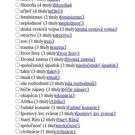
filozofia (4 tituly)
filozofia
4
učiteľ (4 tituly)
učiteľ
4
feminizmus (3 tituly)
feminizmus
3
neplodnosť (3 tituly)
neplodnosť
3
druhá svetová vojna (3 tituly)
druhá svetová vojna
3
otroctvo (3 tituly)
otroctvo
3
zoo (3 tituly)
zoo
3
trauma (3 tituly)
trauma
3
život ženy (3 tituly)
život ženy
3
životná zmena (3 tituly)
životná zmena
3
spoločenský úpadok (3 tituly)
spoločenský úpadok
3
fakty (3 tituly)
fakty
3
rituál (3 tituly)
rituál
3
sila rozhodnutí (3 tituly)
sila rozhodnutí
3
býčie zápasy (3 tituly)
býčie zápasy
3
okupácia (3 tituly)
okupácia
3
Afrika (3 tituly)
Afrika
3
ľudské konanie (3 tituly)
ľudské konanie
3
športový lov zvierat (3 tituly)
športový lov zvierat
3
Starý Rím (2 tituly)
Starý Rím
2
spoločnosť (1 titul)
spoločnosť
1
civilizácie (1 titul)
civilizácie
1