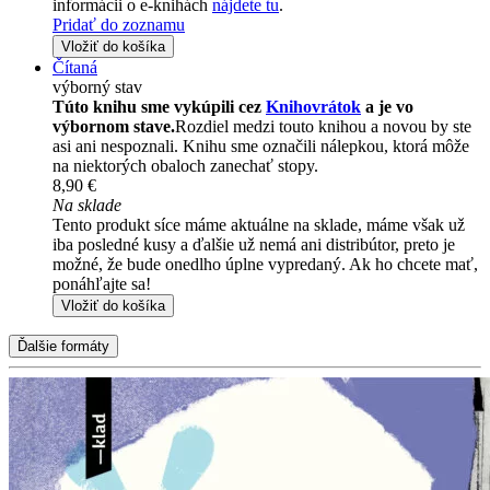
informácii o e-knihách
nájdete tu
.
Pridať do zoznamu
Vložiť do košíka
Čítaná
výborný stav
Túto knihu sme vykúpili cez
Knihovrátok
a je vo
výbornom stave.
Rozdiel medzi touto knihou a novou by ste
asi ani nespoznali. Knihu sme označili nálepkou, ktorá môže
na niektorých obaloch zanechať stopy.
8,90 €
Na sklade
Tento produkt síce máme aktuálne na sklade, máme však už
iba posledné kusy a ďalšie už nemá ani distribútor, preto je
možné, že bude onedlho úplne vypredaný. Ak ho chcete mať,
ponáhľajte sa!
Vložiť do košíka
Ďalšie formáty