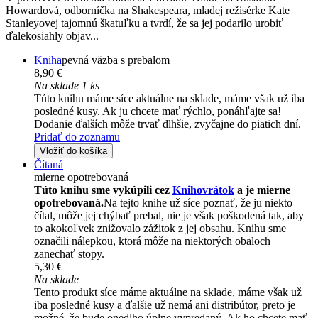
Howardová, odborníčka na Shakespeara, mladej režisérke Kate
Stanleyovej tajomnú škatuľku a tvrdí, že sa jej podarilo urobiť
ďalekosiahly objav...
Kniha
pevná väzba s prebalom
8,90 €
Na sklade 1 ks
Túto knihu máme síce aktuálne na sklade, máme však už iba
posledné kusy. Ak ju chcete mať rýchlo, ponáhľajte sa!
Dodanie ďalších môže trvať dlhšie, zvyčajne do piatich dní.
Pridať do zoznamu
Vložiť do košíka
Čítaná
mierne opotrebovaná
Túto knihu sme vykúpili cez
Knihovrátok
a je mierne
opotrebovaná.
Na tejto knihe už síce poznať, že ju niekto
čítal, môže jej chýbať prebal, nie je však poškodená tak, aby
to akokoľvek znižovalo zážitok z jej obsahu. Knihu sme
označili nálepkou, ktorá môže na niektorých obaloch
zanechať stopy.
5,30 €
Na sklade
Tento produkt síce máme aktuálne na sklade, máme však už
iba posledné kusy a ďalšie už nemá ani distribútor, preto je
možné, že bude onedlho úplne vypredaný. Ak ho chcete mať,