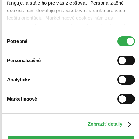
funguje, a stále ho pre vás zlepšovať. Personalizačné
Najdrahšie
Najlacnejšie
cookies nám dovoľujú prispôsobovať stránku pre vašu
Najvyššia zľava
lepšiu orientáciu. Marketingové cookies nám zas
umožňujú zobrazenie relevantnej reklamy. Niektoré údaje
zdieľame aj s tretími stranami. Veľmi by nám pomohlo,
Výber
keby sme mohli používať všetky tieto cookies. Ďakujeme!
Potrebné
súhlasu
Personalizačné
Analytické
Marketingové
Zobraziť detaily