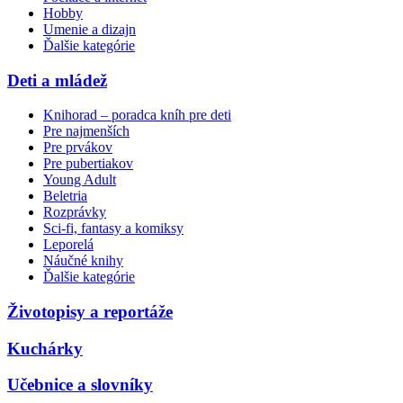
Hobby
Umenie a dizajn
Ďalšie kategórie
Deti a mládež
Knihorad – poradca kníh pre deti
Pre najmenších
Pre prvákov
Pre pubertiakov
Young Adult
Beletria
Rozprávky
Sci-fi, fantasy a komiksy
Leporelá
Náučné knihy
Ďalšie kategórie
Životopisy a reportáže
Kuchárky
Učebnice a slovníky