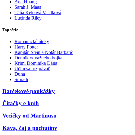
Ana Huang
Sarah J. Maas
Táňa Keleová Vasilková
Lucinda Riley
Top série
Romantické úteky
Harry Potter
Kapitán Stein a Notár Barbarič
Denník odvážneho bojka
Krimi Dominika Dána
Učím sa rozprávať
Duna
Smradi
Darčekové poukážky
Čítačky e-kníh
Vecičky od Martinusu
Káva, čaj a pochutiny