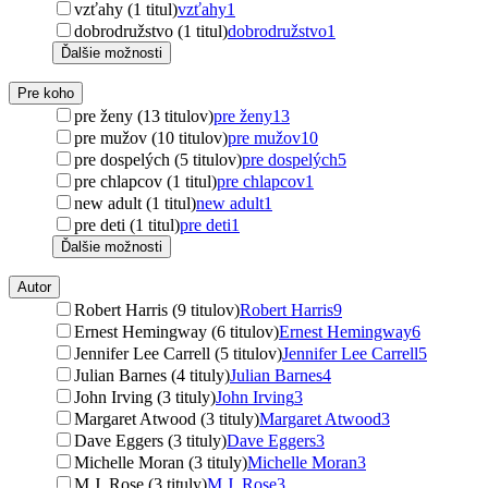
vzťahy (1 titul)
vzťahy
1
dobrodružstvo (1 titul)
dobrodružstvo
1
Ďalšie možnosti
Pre koho
pre ženy (13 titulov)
pre ženy
13
pre mužov (10 titulov)
pre mužov
10
pre dospelých (5 titulov)
pre dospelých
5
pre chlapcov (1 titul)
pre chlapcov
1
new adult (1 titul)
new adult
1
pre deti (1 titul)
pre deti
1
Ďalšie možnosti
Autor
Robert Harris (9 titulov)
Robert Harris
9
Ernest Hemingway (6 titulov)
Ernest Hemingway
6
Jennifer Lee Carrell (5 titulov)
Jennifer Lee Carrell
5
Julian Barnes (4 tituly)
Julian Barnes
4
John Irving (3 tituly)
John Irving
3
Margaret Atwood (3 tituly)
Margaret Atwood
3
Dave Eggers (3 tituly)
Dave Eggers
3
Michelle Moran (3 tituly)
Michelle Moran
3
M.J. Rose (3 tituly)
M.J. Rose
3