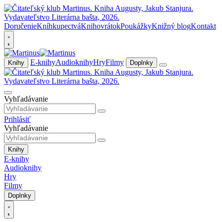
Doručenie
Kníhkupectvá
Knihovrátok
Poukážky
Knižný blog
Kontakt
E-knihy
Audioknihy
Hry
Filmy
Knihy
Doplnky
Vyhľadávanie
Prihlásiť
Vyhľadávanie
Knihy
E-knihy
Audioknihy
Hry
Filmy
Doplnky