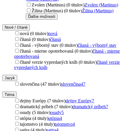
Zvolen (Martinus) (0 titulov)
Zvolen (Martinus)
Žilina (Martinus) (0 titulov)
Žilina (Martinus)
Ďalšie možnosti
Nové / čítané
nová (0 titulov)
nová
čítaná (0 titulov)
čítaná
čítaná - výborný stav (0 titulov)
čítaná - výborný stav
čítaná - mierne opotrebovaná (0 titulov)
čítaná - mierne
opotrebovaná
čítané verzie vypredaných kníh (0 titulov)
čítané verzie
vypredaných kníh
Jazyk
slovenčina (47 titulov)
slovenčina
47
Téma
dejiny Európy (7 titulov)
dejiny Európy
7
dramatický príbeh (7 titulov)
dramatický príbeh
7
osudy (5 titulov)
osudy
5
utópia (4 tituly)
utópia
4
tajomstvo (4 tituly)
tajomstvo
4
satira (4 tituly)
satira
4