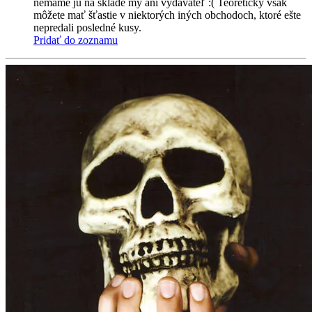
nemáme ju na sklade my ani vydavateľ :( Teoreticky však
môžete mať šťastie v niektorých iných obchodoch, ktoré ešte
nepredali posledné kusy.
Pridať do zoznamu