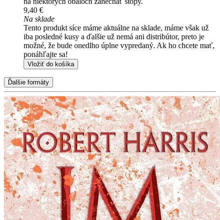
na niektorých obaloch zanechať stopy.
9,40 €
Na sklade
Tento produkt síce máme aktuálne na sklade, máme však už
iba posledné kusy a ďalšie už nemá ani distribútor, preto je
možné, že bude onedlho úplne vypredaný. Ak ho chcete mať,
ponáhľajte sa!
Vložiť do košíka
Ďalšie formáty