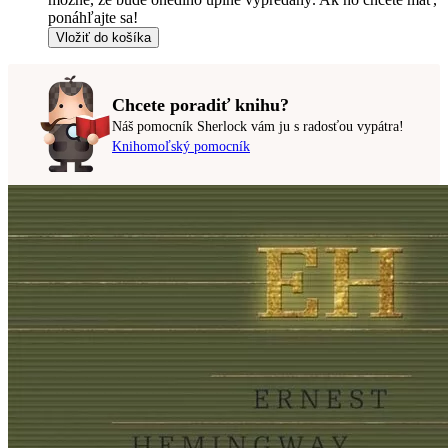
ponáhľajte sa!
Vložiť do košíka
Chcete poradiť knihu?
Náš pomocník Sherlock vám ju s radosťou vypátra!
Knihomoľský pomocník