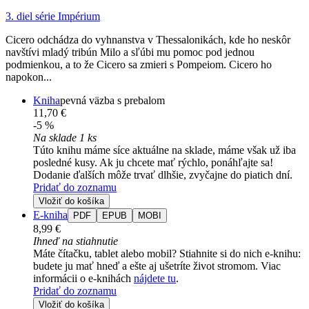
3. diel série
Impérium
Cicero odchádza do vyhnanstva v Thessalonikách, kde ho neskôr
navštívi mladý tribún Milo a sľúbi mu pomoc pod jednou
podmienkou, a to že Cicero sa zmieri s Pompeiom. Cicero ho
napokon...
Kniha
pevná väzba s prebalom
11,70 €
-5 %
Na sklade 1 ks
Túto knihu máme síce aktuálne na sklade, máme však už iba
posledné kusy. Ak ju chcete mať rýchlo, ponáhľajte sa!
Dodanie ďalších môže trvať dlhšie, zvyčajne do piatich dní.
Pridať do zoznamu
Vložiť do košíka
E-kniha
PDF
EPUB
MOBI
8,99 €
Ihneď na stiahnutie
Máte čítačku, tablet alebo mobil? Stiahnite si do nich e-knihu:
budete ju mať hneď a ešte aj ušetríte život stromom. Viac
informácii o e-knihách
nájdete tu
.
Pridať do zoznamu
Vložiť do košíka