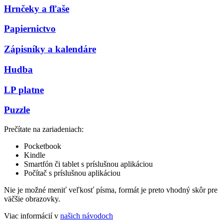
Hrnčeky a fľaše
Papiernictvo
Zápisníky a kalendáre
Hudba
LP platne
Puzzle
Prečítate na zariadeniach:
Pocketbook
Kindle
Smartfón či tablet s príslušnou aplikáciou
Počítač s príslušnou aplikáciou
Nie je možné meniť veľkosť písma, formát je preto vhodný skôr pre
väčšie obrazovky.
Viac informácií v
našich návodoch