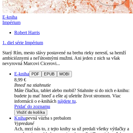
E-kniha
Impérium
Robert Harris
1. diel série
Impérium
Starý Rím, mesto slávy postavené na brehu rieky nerestí, sa hemží
ambicióznymi a neľútostnými mužmi. Ani jeden z nich sa však
nevyrovná Marcovi Cicerovi...
E-kniha
PDF
EPUB
MOBI
8,99 €
Ihneď na stiahnutie
Máte čítačku, tablet alebo mobil? Stiahnite si do nich e-knihu:
budete ju mať hneď a ešte aj ušetríte život stromom. Viac
informácii o e-knihách
nájdete tu
.
Pridať do zoznamu
Vložiť do košíka
Kniha
pevná väzba s prebalom
Vypredané
Ach, mrzí nás to, z tejto knihy sa už predali všetky výtlačky a