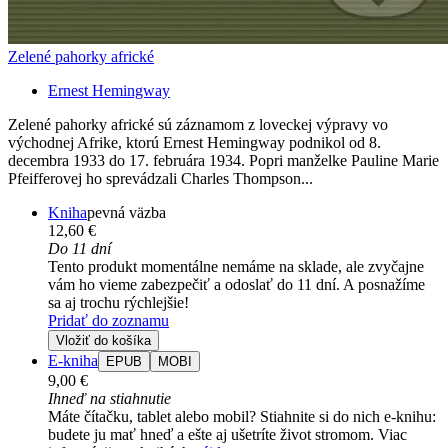
Zelené pahorky africké
Ernest Hemingway
Zelené pahorky africké sú záznamom z loveckej výpravy vo
východnej Afrike, ktorú Ernest Hemingway podnikol od 8.
decembra 1933 do 17. februára 1934. Popri manželke Pauline Marie
Pfeifferovej ho sprevádzali Charles Thompson...
Kniha
pevná väzba
12,60 €
Do 11 dní
Tento produkt momentálne nemáme na sklade, ale zvyčajne
vám ho vieme zabezpečiť a odoslať do 11 dní. A posnažíme
sa aj trochu rýchlejšie!
Pridať do zoznamu
Vložiť do košíka
E-kniha
EPUB
MOBI
9,00 €
Ihneď na stiahnutie
Máte čítačku, tablet alebo mobil? Stiahnite si do nich e-knihu:
budete ju mať hneď a ešte aj ušetríte život stromom. Viac