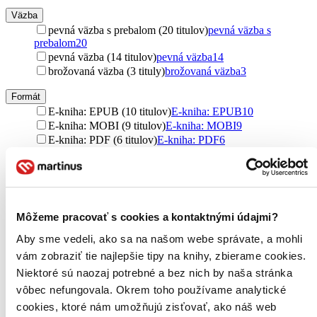
Väzba
pevná väzba s prebalom (20 titulov)
pevná väzba s
prebalom
20
pevná väzba (14 titulov)
pevná väzba
14
brožovaná väzba (3 tituly)
brožovaná väzba
3
Formát
E-kniha: EPUB (10 titulov)
E-kniha: EPUB
10
E-kniha: MOBI (9 titulov)
E-kniha: MOBI
9
E-kniha: PDF (6 titulov)
E-kniha: PDF
6
E-kniha: EPUB (Adobe DRM) (1 titul)
E-kniha: EPUB
(Adobe DRM)
1
Zúžiť výber
Môžeme pracovať s cookies a kontaktnými údajmi?
Zoradiť
Aby sme vedeli, ako sa na našom webe správate, a mohli
vám zobraziť tie najlepšie tipy na knihy, zbierame cookies.
Niektoré sú naozaj potrebné a bez nich by naša stránka
Bestsellery
vôbec nefungovala. Okrem toho používame analytické
Top hodnotené
cookies, ktoré nám umožňujú zisťovať, ako náš web
Novinky