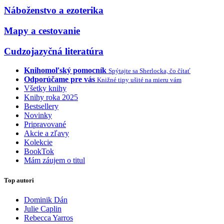
Náboženstvo a ezoterika
Mapy a cestovanie
Cudzojazyčná literatúra
Knihomoľský pomocník
Spýtajte sa Sherlocka, čo čítať
Odporúčame pre vás
Knižné tipy ušité na mieru vám
Všetky knihy
Knihy roka 2025
Bestsellery
Novinky
Pripravované
Akcie a zľavy
Kolekcie
BookTok
Mám záujem o titul
Top autori
Dominik Dán
Julie Caplin
Rebecca Yarros