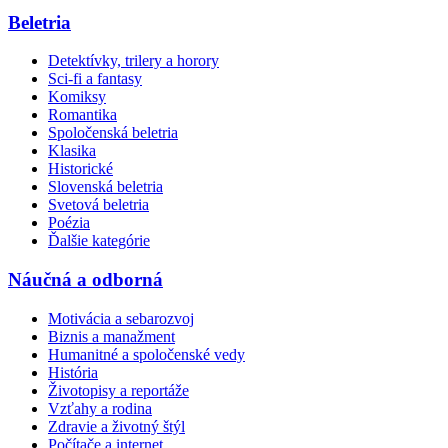
Beletria
Detektívky, trilery a horory
Sci-fi a fantasy
Komiksy
Romantika
Spoločenská beletria
Klasika
Historické
Slovenská beletria
Svetová beletria
Poézia
Ďalšie kategórie
Náučná a odborná
Motivácia a sebarozvoj
Biznis a manažment
Humanitné a spoločenské vedy
História
Životopisy a reportáže
Vzťahy a rodina
Zdravie a životný štýl
Počítače a internet