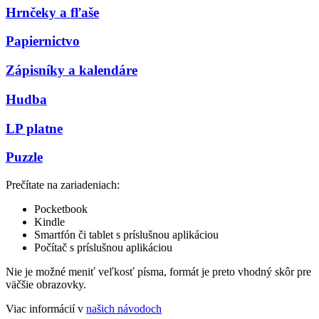
Hrnčeky a fľaše
Papiernictvo
Zápisníky a kalendáre
Hudba
LP platne
Puzzle
Prečítate na zariadeniach:
Pocketbook
Kindle
Smartfón či tablet s príslušnou aplikáciou
Počítač s príslušnou aplikáciou
Nie je možné meniť veľkosť písma, formát je preto vhodný skôr pre
väčšie obrazovky.
Viac informácií v
našich návodoch