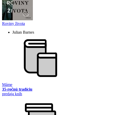
Roviny života
Julian Barnes
Máme
35-ročnú tradíciu
predaja kníh