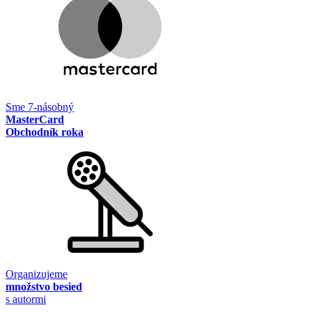
Sme 7-násobný
MasterCard
Obchodník roka
Organizujeme
množstvo besied
s autormi