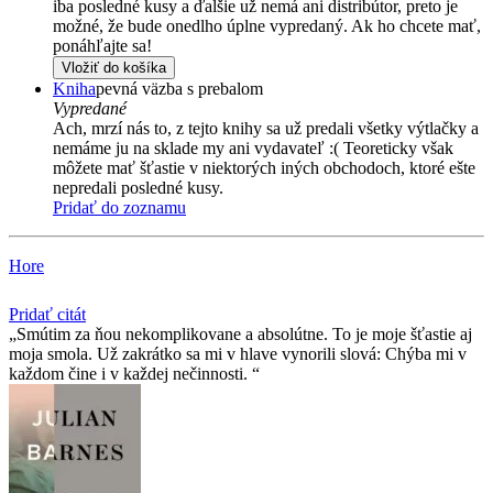
iba posledné kusy a ďalšie už nemá ani distribútor, preto je
možné, že bude onedlho úplne vypredaný. Ak ho chcete mať,
ponáhľajte sa!
Vložiť do košíka
Kniha
pevná väzba s prebalom
Vypredané
Ach, mrzí nás to, z tejto knihy sa už predali všetky výtlačky a
nemáme ju na sklade my ani vydavateľ :( Teoreticky však
môžete mať šťastie v niektorých iných obchodoch, ktoré ešte
nepredali posledné kusy.
Pridať do zoznamu
Hore
Pridať citát
Smútim za ňou nekomplikovane a absolútne. To je moje šťastie aj
moja smola. Už zakrátko sa mi v hlave vynorili slová: Chýba mi v
každom čine i v každej nečinnosti.