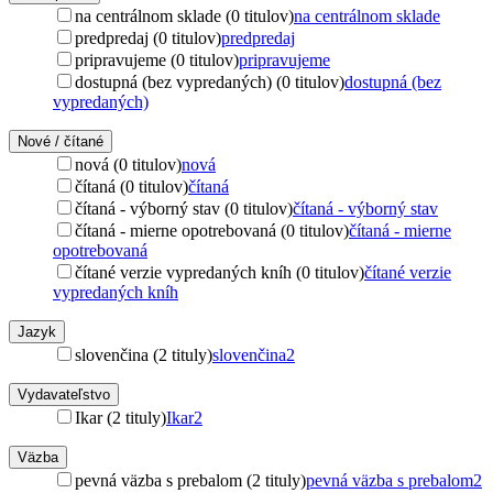
na centrálnom sklade (0 titulov)
na centrálnom sklade
predpredaj (0 titulov)
predpredaj
pripravujeme (0 titulov)
pripravujeme
dostupná (bez vypredaných) (0 titulov)
dostupná (bez
vypredaných)
Nové / čítané
nová (0 titulov)
nová
čítaná (0 titulov)
čítaná
čítaná - výborný stav (0 titulov)
čítaná - výborný stav
čítaná - mierne opotrebovaná (0 titulov)
čítaná - mierne
opotrebovaná
čítané verzie vypredaných kníh (0 titulov)
čítané verzie
vypredaných kníh
Jazyk
slovenčina (2 tituly)
slovenčina
2
Vydavateľstvo
Ikar (2 tituly)
Ikar
2
Väzba
pevná väzba s prebalom (2 tituly)
pevná väzba s prebalom
2