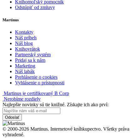
Knihomoľský pomocník
Odstúpiť od zmluvy
Martinus
Kontakty
Náš príbeh
Náš blog
Knihovrátok
Partnerský systém
Pridaj sa k nám
Marketing
Náš labák
Prehlásenie o cookies
Vyhlásenie o prístupnosti
Martinus je certifikovaný B Corp
Nerobíme rozdiely
Najlepšie novinky sú tie knižné. Získajte ich ako prví:
Odoslať
© 2000-2026 Martinus. Internetové kníhkupectvo. Všetky práva
vyhradené.