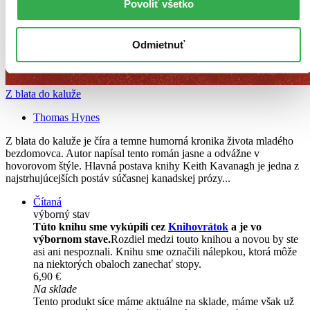
Povoliť všetko
Odmietnuť
Z blata do kaluže
Thomas Hynes
Z blata do kaluže je číra a temne humorná kronika života mladého
bezdomovca. Autor napísal tento román jasne a odvážne v
hovorovom štýle. Hlavná postava knihy Keith Kavanagh je jedna z
najstrhujúcejších postáv súčasnej kanadskej prózy...
Čítaná
výborný stav
Túto knihu sme vykúpili cez
Knihovrátok
a je vo
výbornom stave.
Rozdiel medzi touto knihou a novou by ste
asi ani nespoznali. Knihu sme označili nálepkou, ktorá môže
na niektorých obaloch zanechať stopy.
6,90 €
Na sklade
Tento produkt síce máme aktuálne na sklade, máme však už