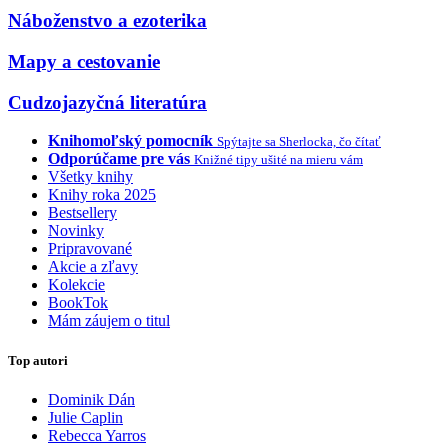
Náboženstvo a ezoterika
Mapy a cestovanie
Cudzojazyčná literatúra
Knihomoľský pomocník
Spýtajte sa Sherlocka, čo čítať
Odporúčame pre vás
Knižné tipy ušité na mieru vám
Všetky knihy
Knihy roka 2025
Bestsellery
Novinky
Pripravované
Akcie a zľavy
Kolekcie
BookTok
Mám záujem o titul
Top autori
Dominik Dán
Julie Caplin
Rebecca Yarros