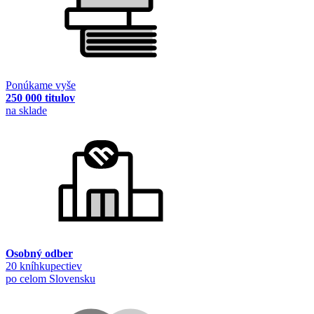
Ponúkame vyše
250 000 titulov
na sklade
Osobný odber
20 kníhkupectiev
po celom Slovensku