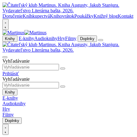
Doručenie
Kníhkupectvá
Knihovrátok
Poukážky
Knižný blog
Kontakt
E-knihy
Audioknihy
Hry
Filmy
Knihy
Doplnky
Vyhľadávanie
Prihlásiť
Vyhľadávanie
Knihy
E-knihy
Audioknihy
Hry
Filmy
Doplnky