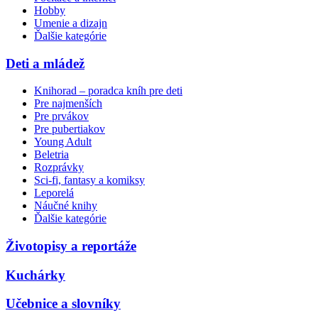
Hobby
Umenie a dizajn
Ďalšie kategórie
Deti a mládež
Knihorad – poradca kníh pre deti
Pre najmenších
Pre prvákov
Pre pubertiakov
Young Adult
Beletria
Rozprávky
Sci-fi, fantasy a komiksy
Leporelá
Náučné knihy
Ďalšie kategórie
Životopisy a reportáže
Kuchárky
Učebnice a slovníky