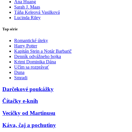
Ana Huang
Sarah J. Maas
Táňa Keleová Vasilková
Lucinda Riley
Top série
Romantické úteky
Harry Potter
Kapitán Stein a Notár Barbarič
Denník odvážneho bojka
Krimi Dominika Dána
Učím sa rozprávať
Duna
Smradi
Darčekové poukážky
Čítačky e-kníh
Vecičky od Martinusu
Káva, čaj a pochutiny