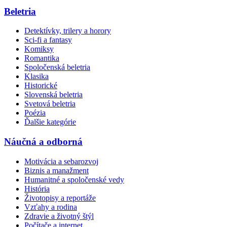
Beletria
Detektívky, trilery a horory
Sci-fi a fantasy
Komiksy
Romantika
Spoločenská beletria
Klasika
Historické
Slovenská beletria
Svetová beletria
Poézia
Ďalšie kategórie
Náučná a odborná
Motivácia a sebarozvoj
Biznis a manažment
Humanitné a spoločenské vedy
História
Životopisy a reportáže
Vzťahy a rodina
Zdravie a životný štýl
Počítače a internet