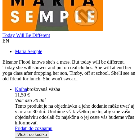
Today Will Be Different
EN
Maria Semple
Eleanor Flood knows she's a mess. But today will be different.
Today she will shower and put on real clothes. She will attend her
yoga class after dropping her son, Timby, off at school. She'll see an
old friend for lunch. She won't swear...
Kniha
brožovaná väzba
11,50 €
Viac ako 30 dní
Tento produkt je na objednávku a jeho dodanie môže trvať aj
viac ako 30 dní. Urobíme však všetko pre to, aby sme vašu
objednávku odoslali čo najskôr a o jej ceste vás budeme včas
informovať.
Pridať do zoznamu
Vložiť do košíka