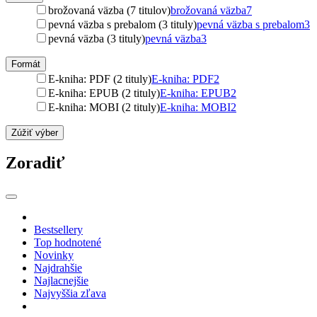
brožovaná väzba (7 titulov)
brožovaná väzba
7
pevná väzba s prebalom (3 tituly)
pevná väzba s prebalom
3
pevná väzba (3 tituly)
pevná väzba
3
Formát
E-kniha: PDF (2 tituly)
E-kniha: PDF
2
E-kniha: EPUB (2 tituly)
E-kniha: EPUB
2
E-kniha: MOBI (2 tituly)
E-kniha: MOBI
2
Zúžiť výber
Zoradiť
Bestsellery
Top hodnotené
Novinky
Najdrahšie
Najlacnejšie
Najvyššia zľava