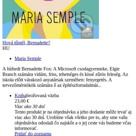
Hová tűntél, Bernadette?
HU
Maria Semple
A hírhedt Bernadette Fox: A Microsoft csodagyermeke, Elgie
Branch számára vidám, friss, tehetséges és kissé zűrös feleség. Az
iskola előtt várakozó anyatársak szemében: fenyegetés. A
tervezőmérnökök számára ő az építészforradalmár...
Kniha
brožovaná väzba
23,00 €
Viac ako 30 dní
Tento produkt je na objednávku a jeho dodanie môže trvať aj
viac ako 30 dní. Urobíme však všetko pre to, aby sme vašu
objednávku odoslali čo najskôr a o jej ceste vás budeme včas
informovať.
Pridať do zoznamu