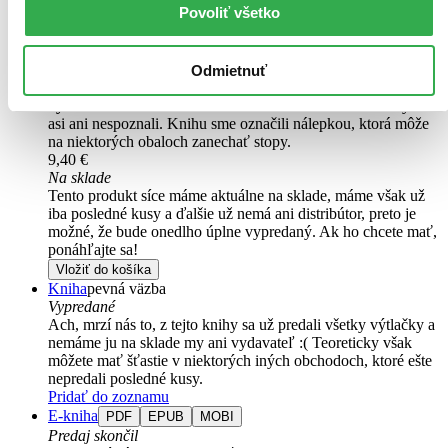
Povoliť všetko
vyvíjať...
Čítaná
výborný stav
Odmietnuť
Túto knihu sme vykúpili cez
Knihovrátok
a je vo
výbornom stave.
Rozdiel medzi touto knihou a novou by ste
asi ani nespoznali. Knihu sme označili nálepkou, ktorá môže
na niektorých obaloch zanechať stopy.
9,40 €
Na sklade
Tento produkt síce máme aktuálne na sklade, máme však už
iba posledné kusy a ďalšie už nemá ani distribútor, preto je
možné, že bude onedlho úplne vypredaný. Ak ho chcete mať,
ponáhľajte sa!
Vložiť do košíka
Kniha
pevná väzba
Vypredané
Ach, mrzí nás to, z tejto knihy sa už predali všetky výtlačky a
nemáme ju na sklade my ani vydavateľ :( Teoreticky však
môžete mať šťastie v niektorých iných obchodoch, ktoré ešte
nepredali posledné kusy.
Pridať do zoznamu
E-kniha
PDF
EPUB
MOBI
Predaj skončil