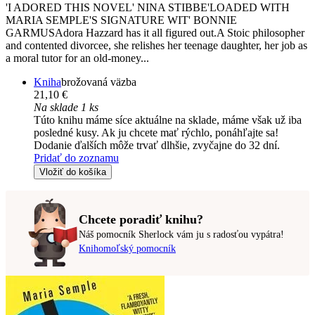
'I ADORED THIS NOVEL' NINA STIBBE'LOADED WITH
MARIA SEMPLE'S SIGNATURE WIT' BONNIE
GARMUSAdora Hazzard has it all figured out.A Stoic philosopher
and contented divorcee, she relishes her teenage daughter, her job as
a moral tutor for an old-money...
Kniha
brožovaná väzba
21,10 €
Na sklade 1 ks
Túto knihu máme síce aktuálne na sklade, máme však už iba
posledné kusy. Ak ju chcete mať rýchlo, ponáhľajte sa!
Dodanie ďalších môže trvať dlhšie, zvyčajne do 32 dní.
Pridať do zoznamu
Vložiť do košíka
Chcete poradiť knihu?
Náš pomocník Sherlock vám ju s radosťou vypátra!
Knihomoľský pomocník