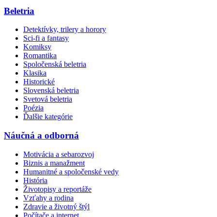
Beletria
Detektívky, trilery a horory
Sci-fi a fantasy
Komiksy
Romantika
Spoločenská beletria
Klasika
Historické
Slovenská beletria
Svetová beletria
Poézia
Ďalšie kategórie
Náučná a odborná
Motivácia a sebarozvoj
Biznis a manažment
Humanitné a spoločenské vedy
História
Životopisy a reportáže
Vzťahy a rodina
Zdravie a životný štýl
Počítače a internet