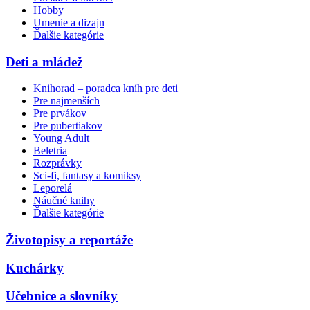
Hobby
Umenie a dizajn
Ďalšie kategórie
Deti a mládež
Knihorad – poradca kníh pre deti
Pre najmenších
Pre prvákov
Pre pubertiakov
Young Adult
Beletria
Rozprávky
Sci-fi, fantasy a komiksy
Leporelá
Náučné knihy
Ďalšie kategórie
Životopisy a reportáže
Kuchárky
Učebnice a slovníky