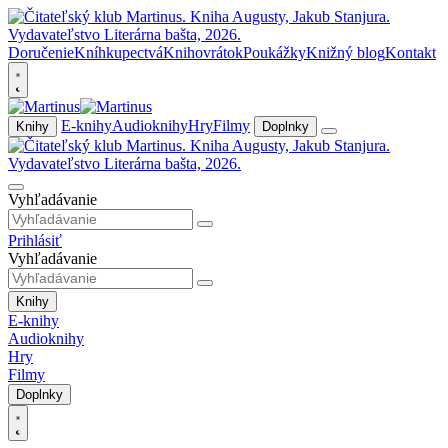
Doručenie
Kníhkupectvá
Knihovrátok
Poukážky
Knižný blog
Kontakt
E-knihy
Audioknihy
Hry
Filmy
Knihy
Doplnky
Vyhľadávanie
Prihlásiť
Vyhľadávanie
Knihy
E-knihy
Audioknihy
Hry
Filmy
Doplnky