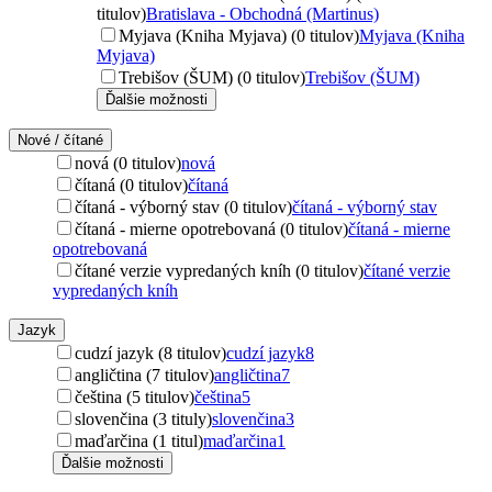
titulov)
Bratislava - Obchodná (Martinus)
Myjava (Kniha Myjava) (0 titulov)
Myjava (Kniha
Myjava)
Trebišov (ŠUM) (0 titulov)
Trebišov (ŠUM)
Ďalšie možnosti
Nové / čítané
nová (0 titulov)
nová
čítaná (0 titulov)
čítaná
čítaná - výborný stav (0 titulov)
čítaná - výborný stav
čítaná - mierne opotrebovaná (0 titulov)
čítaná - mierne
opotrebovaná
čítané verzie vypredaných kníh (0 titulov)
čítané verzie
vypredaných kníh
Jazyk
cudzí jazyk (8 titulov)
cudzí jazyk
8
angličtina (7 titulov)
angličtina
7
čeština (5 titulov)
čeština
5
slovenčina (3 tituly)
slovenčina
3
maďarčina (1 titul)
maďarčina
1
Ďalšie možnosti