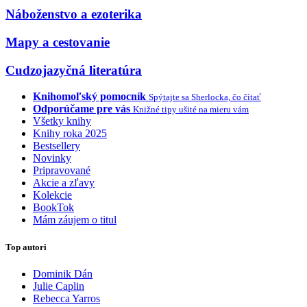
Náboženstvo a ezoterika
Mapy a cestovanie
Cudzojazyčná literatúra
Knihomoľský pomocník
Spýtajte sa Sherlocka, čo čítať
Odporúčame pre vás
Knižné tipy ušité na mieru vám
Všetky knihy
Knihy roka 2025
Bestsellery
Novinky
Pripravované
Akcie a zľavy
Kolekcie
BookTok
Mám záujem o titul
Top autori
Dominik Dán
Julie Caplin
Rebecca Yarros