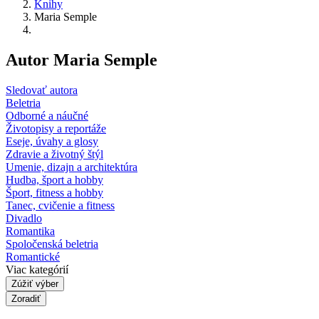
Knihy
Maria Semple
Autor Maria Semple
Sledovať autora
Beletria
Odborné a náučné
Životopisy a reportáže
Eseje, úvahy a glosy
Zdravie a životný štýl
Umenie, dizajn a architektúra
Hudba, šport a hobby
Šport, fitness a hobby
Tanec, cvičenie a fitness
Divadlo
Romantika
Spoločenská beletria
Romantické
Viac kategórií
Zúžiť výber
Zoradiť