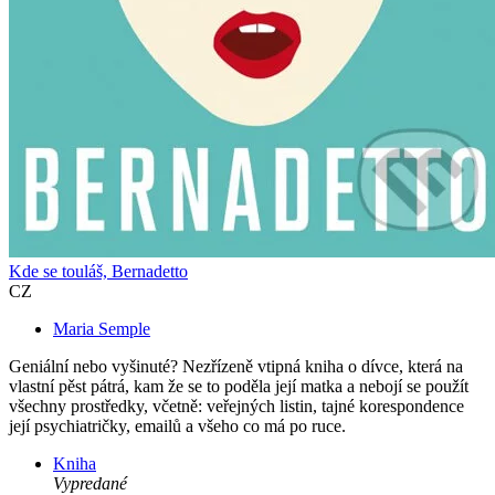
Kde se touláš, Bernadetto
CZ
Maria Semple
Geniální nebo vyšinuté? Nezřízeně vtipná kniha o dívce, která na
vlastní pěst pátrá, kam že se to poděla její matka a nebojí se použít
všechny prostředky, včetně: veřejných listin, tajné korespondence
její psychiatričky, emailů a všeho co má po ruce.
Kniha
Vypredané