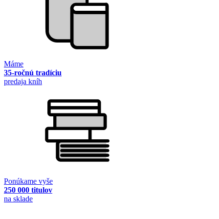
Máme
35-ročnú tradíciu
predaja kníh
Ponúkame vyše
250 000 titulov
na sklade