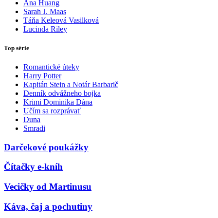
Ana Huang
Sarah J. Maas
Táňa Keleová Vasilková
Lucinda Riley
Top série
Romantické úteky
Harry Potter
Kapitán Stein a Notár Barbarič
Denník odvážneho bojka
Krimi Dominika Dána
Učím sa rozprávať
Duna
Smradi
Darčekové poukážky
Čítačky e-kníh
Vecičky od Martinusu
Káva, čaj a pochutiny