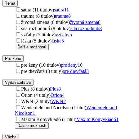
Téma
satira (11 titulov)
satira
11
trauma (8 titulov)
trauma
8
životná zmena (8 titulov)
životná zmena
8
sila rozhodnutí (8 titulov)
sila rozhodnutí
8
vzťahy (5 titulov)
vzťahy
5
láska (5 titulov)
láska
5
Ďalšie možnosti
Pre koho
pre ženy (10 titulov)
pre ženy
10
pre dievčatá (3 tituly)
pre dievčatá
3
Vydavateľstvo
Plus (8 titulov)
Plus
8
Orion (4 tituly)
Orion
4
W&N (2 tituly)
W&N
2
Weidenfeld and Nicolson (1 titul)
Weidenfeld and
Nicolson
1
Maxim Könyvkiadó (1 titul)
Maxim Könyvkiadó
1
Ďalšie možnosti
Väzba