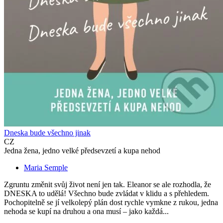
Dneska bude všechno jinak
CZ
Jedna žena, jedno velké předsevzetí a kupa nehod
Maria Semple
Zgruntu změnit svůj život není jen tak. Eleanor se ale rozhodla, že
DNESKA to udělá! Všechno bude zvládat v klidu a s přehledem.
Pochopitelně se jí velkolepý plán dost rychle vymkne z rukou, jedna
nehoda se kupí na druhou a ona musí – jako každá...