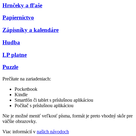
Hrnčeky a fľaše
Papiernictvo
Zápisníky a kalendáre
Hudba
LP platne
Puzzle
Prečítate na zariadeniach:
Pocketbook
Kindle
Smartfón či tablet s príslušnou aplikáciou
Počítač s príslušnou aplikáciou
Nie je možné meniť veľkosť písma, formát je preto vhodný skôr pre
väčšie obrazovky.
Viac informácií v
našich návodoch