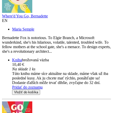
Where'd You Go, Bernadette
EN
Maria Semple
Bernadette Fox is notorious. To Elgie Branch, a Microsoft
wunderkind, she's his hilarious, volatile, talented, troubled wife. To
fellow mothers at the school gate, she's a menace. To design experts,
she's a revolutionary architect...
Kniha
brožovaná väzba
10,40 €
Na sklade 1 ks
Túto knihu máme síce aktuálne na sklade, máme však už iba
posledné kusy. Ak ju chcete mať rýchlo, ponáhľajte sa!
Dodanie ďalších môže trvať dlhšie, zvyčajne do 32 dní.
Pridať do zoznamu
Vložiť do košíka