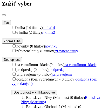
Zúžiť výber
Typ
kniha (14 titulov)
kniha
14
e-kniha (2 tituly)
e-kniha
2
Zobraziť iba
novinky (0 titulov)
novinky
zľavnené tituly (0 titulov)
zľavnené tituly
Dostupnosť
na centrálnom sklade (0 titulov)
na centrálnom sklade
predpredaj (0 titulov)
predpredaj
pripravujeme (0 titulov)
pripravujeme
dostupná (bez vypredaných) (0 titulov)
dostupná (bez
vypredaných)
Dostupnosť v kníhkupectve
Bratislava - Nivy (Martinus) (0 titulov)
Bratislava -
Nivy (Martinus)
Bratislava - Obchodná (Martinus) (0