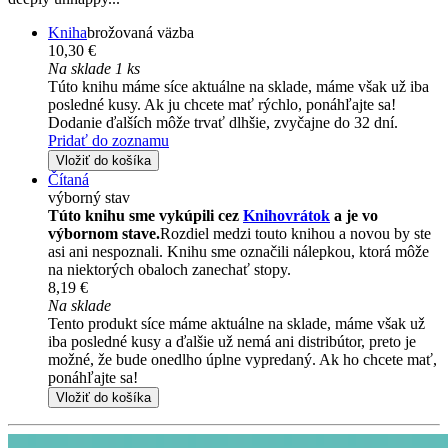
Kniha
brožovaná väzba
10,30 €
Na sklade 1 ks
Túto knihu máme síce aktuálne na sklade, máme však už iba
posledné kusy. Ak ju chcete mať rýchlo, ponáhľajte sa!
Dodanie ďalších môže trvať dlhšie, zvyčajne do 32 dní.
Pridať do zoznamu
Vložiť do košíka
Čítaná
výborný stav
Túto knihu sme vykúpili cez
Knihovrátok
a je vo
výbornom stave.
Rozdiel medzi touto knihou a novou by ste
asi ani nespoznali. Knihu sme označili nálepkou, ktorá môže
na niektorých obaloch zanechať stopy.
8,19 €
Na sklade
Tento produkt síce máme aktuálne na sklade, máme však už
iba posledné kusy a ďalšie už nemá ani distribútor, preto je
možné, že bude onedlho úplne vypredaný. Ak ho chcete mať,
ponáhľajte sa!
Vložiť do košíka