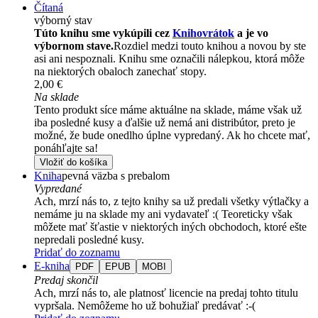
Čítaná
výborný stav
Túto knihu sme vykúpili cez
Knihovrátok
a je vo
výbornom stave.
Rozdiel medzi touto knihou a novou by ste
asi ani nespoznali. Knihu sme označili nálepkou, ktorá môže
na niektorých obaloch zanechať stopy.
2,00 €
Na sklade
Tento produkt síce máme aktuálne na sklade, máme však už
iba posledné kusy a ďalšie už nemá ani distribútor, preto je
možné, že bude onedlho úplne vypredaný. Ak ho chcete mať,
ponáhľajte sa!
Vložiť do košíka
Kniha
pevná väzba s prebalom
Vypredané
Ach, mrzí nás to, z tejto knihy sa už predali všetky výtlačky a
nemáme ju na sklade my ani vydavateľ :( Teoreticky však
môžete mať šťastie v niektorých iných obchodoch, ktoré ešte
nepredali posledné kusy.
Pridať do zoznamu
E-kniha
PDF
EPUB
MOBI
Predaj skončil
Ach, mrzí nás to, ale platnosť licencie na predaj tohto titulu
vypršala. Nemôžeme ho už bohužiaľ predávať :-(