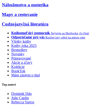
Náboženstvo a ezoterika
Mapy a cestovanie
Cudzojazyčná literatúra
Knihomoľský pomocník
Spýtajte sa Sherlocka, čo čítať
Odporúčame pre vás
Knižné tipy ušité na mieru vám
Všetky knihy
Knihy roka 2025
Bestsellery
Novinky
Pripravované
Akcie a zľavy
Kolekcie
BookTok
Mám záujem o titul
Top autori
Dominik Dán
Julie Caplin
Rebecca Yarros