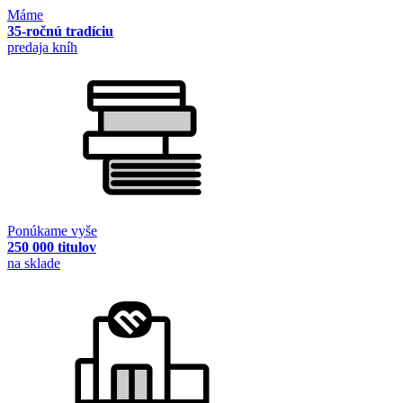
Máme
35-ročnú tradíciu
predaja kníh
Ponúkame vyše
250 000 titulov
na sklade