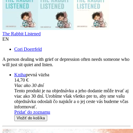
The Rabbit Listened
EN
Cori Doerrfeld
A person dealing with grief or depression often needs someone who
will just sit quiet and listen.
Kniha
pevná väzba
14,70 €
Viac ako 30 dní
Tento produkt je na objednávku a jeho dodanie môže trvať aj
viac ako 30 dní. Urobíme však všetko pre to, aby sme vašu
objednávku odoslali čo najskôr a o jej ceste vás budeme včas
informovať.
Pridať do zoznamu
Vložiť do košíka