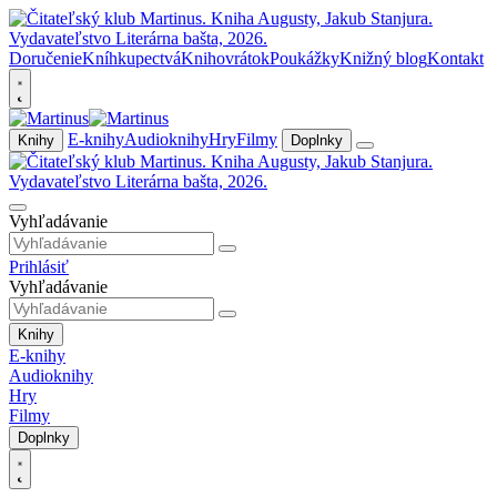
Doručenie
Kníhkupectvá
Knihovrátok
Poukážky
Knižný blog
Kontakt
E-knihy
Audioknihy
Hry
Filmy
Knihy
Doplnky
Vyhľadávanie
Prihlásiť
Vyhľadávanie
Knihy
E-knihy
Audioknihy
Hry
Filmy
Doplnky