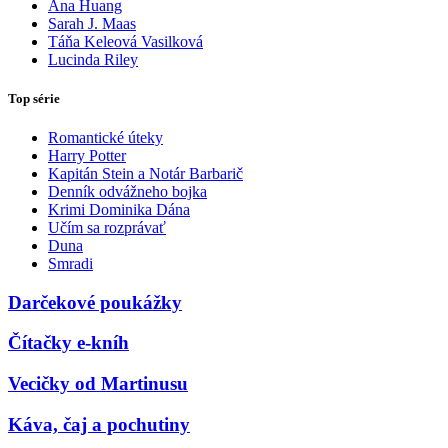
Ana Huang
Sarah J. Maas
Táňa Keleová Vasilková
Lucinda Riley
Top série
Romantické úteky
Harry Potter
Kapitán Stein a Notár Barbarič
Denník odvážneho bojka
Krimi Dominika Dána
Učím sa rozprávať
Duna
Smradi
Darčekové poukážky
Čítačky e-kníh
Vecičky od Martinusu
Káva, čaj a pochutiny