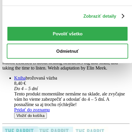
Zobraziť detaily
Gwrandawodd y Gwningen / The Rabbit Listened
EN
Povoliť všetko
The Rabbit Listened
Cori Doerrfeld
Odmietnuť
With its spare, poignant text and irresistibly sweet illustrations, The
Rabbit Listened is about healing heartaches big and small, and
taking the time to listen. Welsh adaptation by Elin Meek.
Kniha
brožovaná väzba
8,40 €
Do 4 – 5 dní
Tento produkt momentálne nemáme na sklade, ale zvyčajne
vám ho vieme zabezpečiť a odoslať do 4 – 5 dní. A
posnažíme sa aj trochu rýchlejšie!
Pridať do zoznamu
Vložiť do košíka