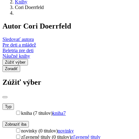
Knihy
Cori Doerrfeld
Autor Cori Doerrfeld
Sledovať autora
Pre deti a mládež
Beletria pre deti
Náučné knihy
Zúžiť výber
Zoradiť
Zúžiť výber
Typ
kniha (7 titulov)
kniha
7
Zobraziť iba
novinky (0 titulov)
novinky
zľavnené tituly (0 titulov)
zľavnené tituly