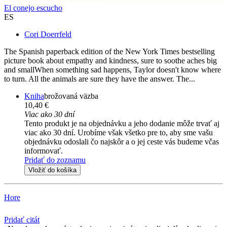
El conejo escucho
ES
Cori Doerrfeld
The Spanish paperback edition of the New York Times bestselling
picture book about empathy and kindness, sure to soothe aches big
and smallWhen something sad happens, Taylor doesn't know where
to turn. All the animals are sure they have the answer. The...
Kniha
brožovaná väzba
10,40 €
Viac ako 30 dní
Tento produkt je na objednávku a jeho dodanie môže trvať aj
viac ako 30 dní. Urobíme však všetko pre to, aby sme vašu
objednávku odoslali čo najskôr a o jej ceste vás budeme včas
informovať.
Pridať do zoznamu
Vložiť do košíka
Hore
Pridať citát