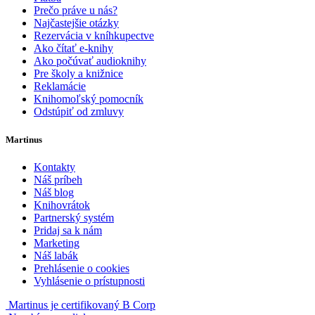
Prečo práve u nás?
Najčastejšie otázky
Rezervácia v kníhkupectve
Ako čítať e-knihy
Ako počúvať audioknihy
Pre školy a knižnice
Reklamácie
Knihomoľský pomocník
Odstúpiť od zmluvy
Martinus
Kontakty
Náš príbeh
Náš blog
Knihovrátok
Partnerský systém
Pridaj sa k nám
Marketing
Náš labák
Prehlásenie o cookies
Vyhlásenie o prístupnosti
Martinus je certifikovaný B Corp