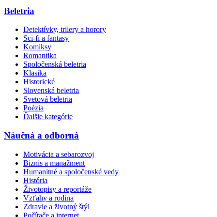
Beletria
Detektívky, trilery a horory
Sci-fi a fantasy
Komiksy
Romantika
Spoločenská beletria
Klasika
Historické
Slovenská beletria
Svetová beletria
Poézia
Ďalšie kategórie
Náučná a odborná
Motivácia a sebarozvoj
Biznis a manažment
Humanitné a spoločenské vedy
História
Životopisy a reportáže
Vzťahy a rodina
Zdravie a životný štýl
Počítače a internet