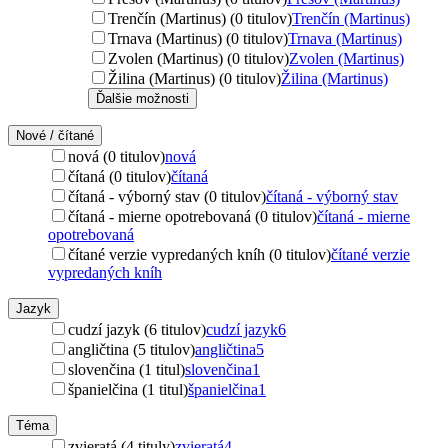
Trenčín (Martinus) (0 titulov)
Trenčín (Martinus)
Trnava (Martinus) (0 titulov)
Trnava (Martinus)
Zvolen (Martinus) (0 titulov)
Zvolen (Martinus)
Žilina (Martinus) (0 titulov)
Žilina (Martinus)
Ďalšie možnosti
Nové / čítané
nová (0 titulov)
nová
čítaná (0 titulov)
čítaná
čítaná - výborný stav (0 titulov)
čítaná - výborný stav
čítaná - mierne opotrebovaná (0 titulov)
čítaná - mierne
opotrebovaná
čítané verzie vypredaných kníh (0 titulov)
čítané verzie
vypredaných kníh
Jazyk
cudzí jazyk (6 titulov)
cudzí jazyk
6
angličtina (5 titulov)
angličtina
5
slovenčina (1 titul)
slovenčina
1
španielčina (1 titul)
španielčina
1
Téma
zvieratá (4 tituly)
zvieratá
4