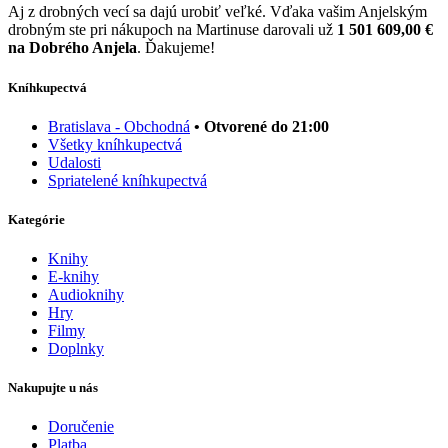
Aj z drobných vecí sa dajú urobiť veľké. Vďaka vašim Anjelským
drobným ste pri nákupoch na Martinuse darovali už
1 501 609,00 €
na Dobrého Anjela
. Ďakujeme!
Kníhkupectvá
Bratislava - Obchodná
• Otvorené do 21:00
Všetky kníhkupectvá
Udalosti
Spriatelené kníhkupectvá
Kategórie
Knihy
E-knihy
Audioknihy
Hry
Filmy
Doplnky
Nakupujte u nás
Doručenie
Platba