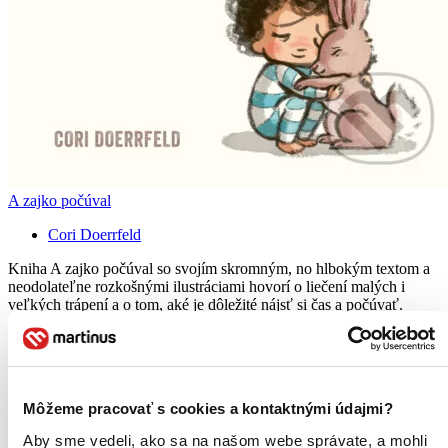
A zajko počúval
Cori Doerrfeld
Kniha A zajko počúval so svojím skromným, no hlbokým textom a
neodolateľne rozkošnými ilustráciami hovorí o liečení malých i
veľkých trápení a o tom, aké je dôležité nájsť si čas a počúvať.
Kniha
pevná väzba
8,90 €
Na sklade > 5 ks
Táto kniha sa môže na cestu ku vám vybrať prakticky
Môžeme pracovať s cookies a kontaktnými údajmi?
okamžite! Ak si ju objednáte do 13:00 v pracovný deň,
odošleme vám ju ešte dnes, inak najneskôr nasledujúci
Aby sme vedeli, ako sa na našom webe správate, a mohli
pracovný deň.