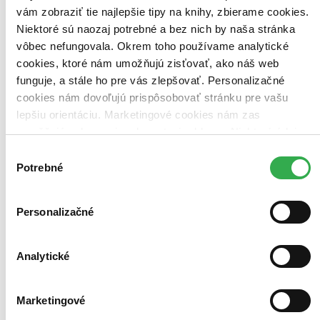
vám zobraziť tie najlepšie tipy na knihy, zbierame cookies.
Pridať do zoznamu
Vložiť do košíka
Niektoré sú naozaj potrebné a bez nich by naša stránka
vôbec nefungovala. Okrem toho používame analytické
cookies, ktoré nám umožňujú zisťovať, ako náš web
funguje, a stále ho pre vás zlepšovať. Personalizačné
cookies nám dovoľujú prispôsobovať stránku pre vašu
lepšiu orientáciu. Marketingové cookies nám zas
umožňujú zobrazenie relevantnej reklamy. Niektoré údaje
zdieľame aj s tretími stranami. Veľmi by nám pomohlo,
Výber
keby sme mohli používať všetky tieto cookies. Ďakujeme!
Potrebné
súhlasu
Personalizačné
Analytické
Marketingové