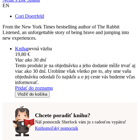
EN
Cori Doerrfeld
From the New York Times bestselling author of The Rabbit
Listened, an unforgettable story of being brave and jumping into
new experiences.
Kniha
pevná väzba
19,80 €
Viac ako 30 dní
Tento produkt je na objednávku a jeho dodanie môže trvať aj
viac ako 30 dní. Urobíme však všetko pre to, aby sme vašu
objednávku odoslali čo najskôr a o jej ceste vás budeme včas
informovať.
Pridať do zoznamu
Vložiť do košíka
Chcete poradiť knihu?
Náš pomocník Sherlock vám ju s radosťou vypátra!
Knihomoľský pomocník