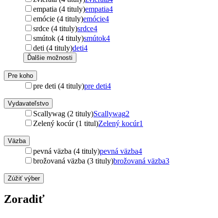
empatia (4 tituly)
empatia
4
emócie (4 tituly)
emócie
4
srdce (4 tituly)
srdce
4
smútok (4 tituly)
smútok
4
deti (4 tituly)
deti
4
Ďalšie možnosti
Pre koho
pre deti (4 tituly)
pre deti
4
Vydavateľstvo
Scallywag (2 tituly)
Scallywag
2
Zelený kocúr (1 titul)
Zelený kocúr
1
Väzba
pevná väzba (4 tituly)
pevná väzba
4
brožovaná väzba (3 tituly)
brožovaná väzba
3
Zúžiť výber
Zoradiť