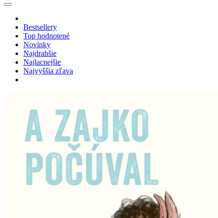
Bestsellery
Top hodnotené
Novinky
Najdrahšie
Najlacnejšie
Najvyššia zľava