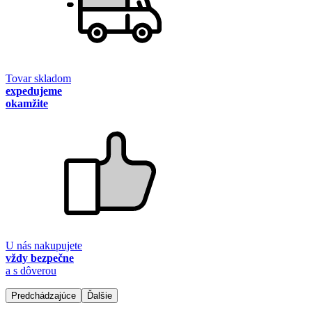
Tovar skladom
expedujeme
okamžite
U nás nakupujete
vždy bezpečne
a s dôverou
Predchádzajúce
Ďalšie