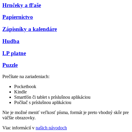
Hrnčeky a fľaše
Papiernictvo
Zápisníky a kalendáre
Hudba
LP platne
Puzzle
Prečítate na zariadeniach:
Pocketbook
Kindle
Smartfón či tablet s príslušnou aplikáciou
Počítač s príslušnou aplikáciou
Nie je možné meniť veľkosť písma, formát je preto vhodný skôr pre
väčšie obrazovky.
Viac informácií v
našich návodoch