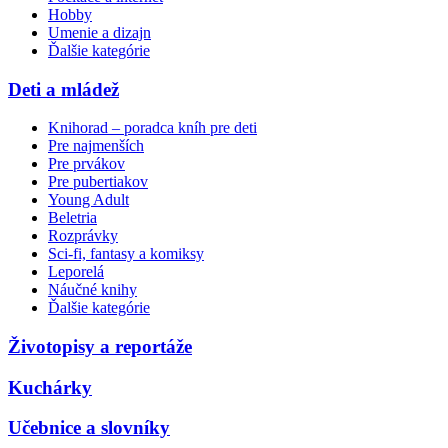
Hobby
Umenie a dizajn
Ďalšie kategórie
Deti a mládež
Knihorad – poradca kníh pre deti
Pre najmenších
Pre prvákov
Pre pubertiakov
Young Adult
Beletria
Rozprávky
Sci-fi, fantasy a komiksy
Leporelá
Náučné knihy
Ďalšie kategórie
Životopisy a reportáže
Kuchárky
Učebnice a slovníky