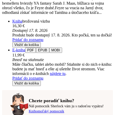
bestselleru hviezdy YA fantasy Sarah J. Maas, blížiaca sa vojna
ohrozí všetko, čo je Feyre drahé.Feyre sa vracia na Jarný dvor,
odhodlaná získať informácie od Tamlina a útočiaceho kráľa...
Kniha
brožovaná väzba
16,30 €
Dostupný 17. 8. 2026
Produkt bude dostupný 17. 8. 2026. Kto počká, ten sa dočká!
Pridať do zoznamu
Vložiť do košíka
E-kniha
PDF
EPUB
MOBI
11,99 €
Ihneď na stiahnutie
Máte čítačku, tablet alebo mobil? Stiahnite si do nich e-knihu:
budete ju mať hneď a ešte aj ušetríte život stromom. Viac
informácii o e-knihách
nájdete tu
.
Pridať do zoznamu
Vložiť do košíka
Chcete poradiť knihu?
Náš pomocník Sherlock vám ju s radosťou vypátra!
Knihomoľský pomocník