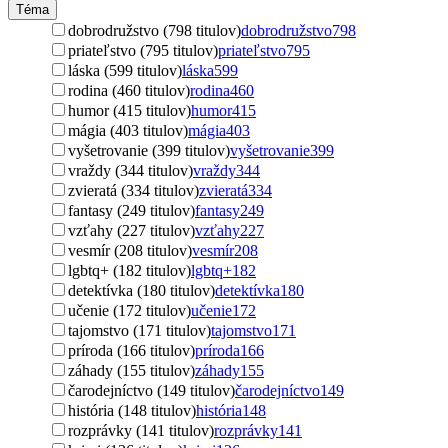
Téma
dobrodružstvo (798 titulov)
dobrodružstvo
798
priateľstvo (795 titulov)
priateľstvo
795
láska (599 titulov)
láska
599
rodina (460 titulov)
rodina
460
humor (415 titulov)
humor
415
mágia (403 titulov)
mágia
403
vyšetrovanie (399 titulov)
vyšetrovanie
399
vraždy (344 titulov)
vraždy
344
zvieratá (334 titulov)
zvieratá
334
fantasy (249 titulov)
fantasy
249
vzťahy (227 titulov)
vzťahy
227
vesmír (208 titulov)
vesmír
208
lgbtq+ (182 titulov)
lgbtq+
182
detektívka (180 titulov)
detektívka
180
učenie (172 titulov)
učenie
172
tajomstvo (171 titulov)
tajomstvo
171
príroda (166 titulov)
príroda
166
záhady (155 titulov)
záhady
155
čarodejníctvo (149 titulov)
čarodejníctvo
149
história (148 titulov)
história
148
rozprávky (141 titulov)
rozprávky
141