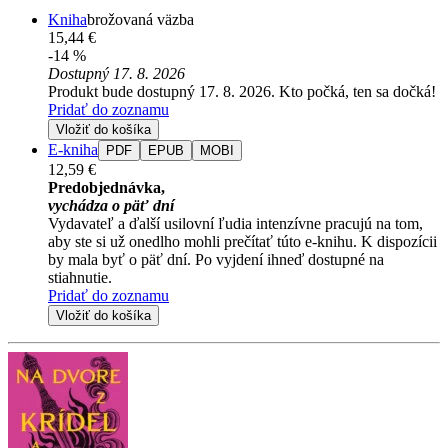
Kniha
brožovaná väzba
15,44 €
-14 %
Dostupný 17. 8. 2026
Produkt bude dostupný 17. 8. 2026. Kto počká, ten sa dočká!
Pridať do zoznamu
Vložiť do košíka
E-kniha
PDF
EPUB
MOBI
12,59 €
Predobjednávka,
vychádza o päť dní
Vydavateľ a ďalší usilovní ľudia intenzívne pracujú na tom,
aby ste si už onedlho mohli prečítať túto e-knihu. K dispozícii
by mala byť o päť dní. Po vyjdení ihneď dostupné na
stiahnutie.
Pridať do zoznamu
Vložiť do košíka