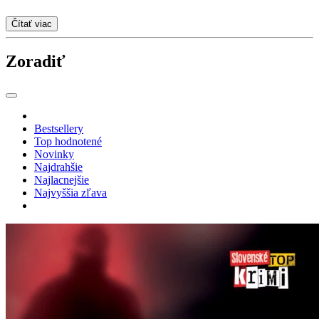
Čítať viac
Zoradiť
Bestsellery
Top hodnotené
Novinky
Najdrahšie
Najlacnejšie
Najvyššia zľava