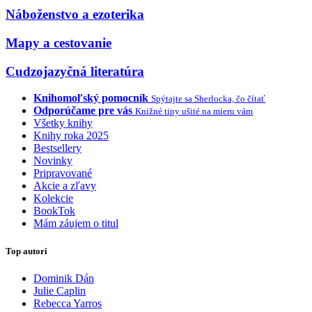
Náboženstvo a ezoterika
Mapy a cestovanie
Cudzojazyčná literatúra
Knihomoľský pomocník
Spýtajte sa Sherlocka, čo čítať
Odporúčame pre vás
Knižné tipy ušité na mieru vám
Všetky knihy
Knihy roka 2025
Bestsellery
Novinky
Pripravované
Akcie a zľavy
Kolekcie
BookTok
Mám záujem o titul
Top autori
Dominik Dán
Julie Caplin
Rebecca Yarros