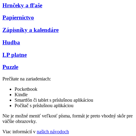
Hrnčeky a fľaše
Papiernictvo
Zápisníky a kalendáre
Hudba
LP platne
Puzzle
Prečítate na zariadeniach:
Pocketbook
Kindle
Smartfón či tablet s príslušnou aplikáciou
Počítač s príslušnou aplikáciou
Nie je možné meniť veľkosť písma, formát je preto vhodný skôr pre
väčšie obrazovky.
Viac informácií v
našich návodoch