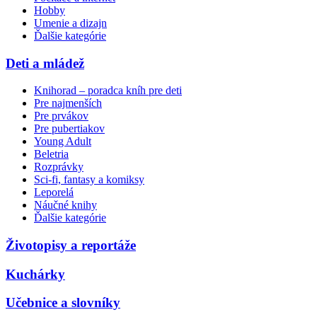
Hobby
Umenie a dizajn
Ďalšie kategórie
Deti a mládež
Knihorad – poradca kníh pre deti
Pre najmenších
Pre prvákov
Pre pubertiakov
Young Adult
Beletria
Rozprávky
Sci-fi, fantasy a komiksy
Leporelá
Náučné knihy
Ďalšie kategórie
Životopisy a reportáže
Kuchárky
Učebnice a slovníky