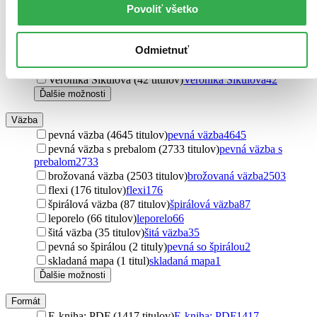
Povoliť všetko
Umberto Eco (49 titulov)
Umberto Eco
49
John Boyne (47 titulov)
John Boyne
47
C.S. Lewis (46 titulov)
C.S. Lewis
46
Odmietnuť
Veronica Roth (45 titulov)
Veronica Roth
45
Rudolf Sloboda (43 titulov)
Rudolf Sloboda
43
Veronika Šikulová (42 titulov)
Veronika Šikulová
42
Ďalšie možnosti
Väzba
pevná väzba (4645 titulov)
pevná väzba
4645
pevná väzba s prebalom (2733 titulov)
pevná väzba s
prebalom
2733
brožovaná väzba (2503 titulov)
brožovaná väzba
2503
flexi (176 titulov)
flexi
176
špirálová väzba (87 titulov)
špirálová väzba
87
leporelo (66 titulov)
leporelo
66
šitá väzba (35 titulov)
šitá väzba
35
pevná so špirálou (2 tituly)
pevná so špirálou
2
skladaná mapa (1 titul)
skladaná mapa
1
Ďalšie možnosti
Formát
E-kniha: PDF (1417 titulov)
E-kniha: PDF
1417