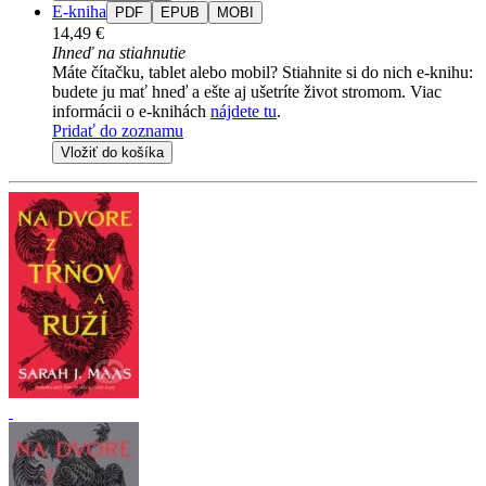
E-kniha
PDF
EPUB
MOBI
14,49 €
Ihneď na stiahnutie
Máte čítačku, tablet alebo mobil? Stiahnite si do nich e-knihu:
budete ju mať hneď a ešte aj ušetríte život stromom. Viac
informácii o e-knihách
nájdete tu
.
Pridať do zoznamu
Vložiť do košíka