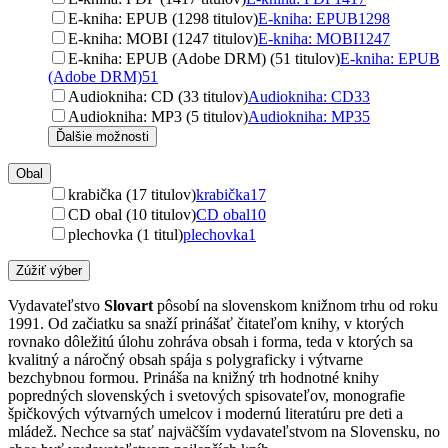
E-kniha: EPUB (1298 titulov)
E-kniha: EPUB
1298
E-kniha: MOBI (1247 titulov)
E-kniha: MOBI
1247
E-kniha: EPUB (Adobe DRM) (51 titulov)
E-kniha: EPUB
(Adobe DRM)
51
Audiokniha: CD (33 titulov)
Audiokniha: CD
33
Audiokniha: MP3 (5 titulov)
Audiokniha: MP3
5
Ďalšie možnosti
Obal
krabička (17 titulov)
krabička
17
CD obal (10 titulov)
CD obal
10
plechovka (1 titul)
plechovka
1
Zúžiť výber
Vydavateľstvo
Slovart
pôsobí na slovenskom knižnom trhu od roku
1991. Od začiatku sa snaží prinášať čitateľom knihy, v ktorých
rovnako dôležitú úlohu zohráva obsah i forma, teda v ktorých sa
kvalitný a náročný obsah spája s polygraficky i výtvarne
bezchybnou formou. Prináša na knižný trh hodnotné knihy
popredných slovenských i svetových spisovateľov, monografie
špičkových výtvarných umelcov i modernú literatúru pre deti a
mládež. Nechce sa stať najväčším vydavateľstvom na Slovensku, no