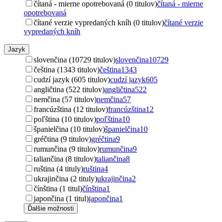
čítaná - mierne opotrebovaná (0 titulov)
čítaná - mierne
opotrebovaná
čítané verzie vypredaných kníh (0 titulov)
čítané verzie
vypredaných kníh
Jazyk
slovenčina (10729 titulov)
slovenčina
10729
čeština (1343 titulov)
čeština
1343
cudzí jazyk (605 titulov)
cudzí jazyk
605
angličtina (522 titulov)
angličtina
522
nemčina (57 titulov)
nemčina
57
francúzština (12 titulov)
francúzština
12
poľština (10 titulov)
poľština
10
španielčina (10 titulov)
španielčina
10
gréčtina (9 titulov)
gréčtina
9
rumunčina (9 titulov)
rumunčina
9
taliančina (8 titulov)
taliančina
8
ruština (4 tituly)
ruština
4
ukrajinčina (2 tituly)
ukrajinčina
2
čínština (1 titul)
čínština
1
japončina (1 titul)
japončina
1
Ďalšie možnosti