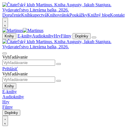
Doručenie
Kníhkupectvá
Knihovrátok
Poukážky
Knižný blog
Kontakt
E-knihy
Audioknihy
Hry
Filmy
Knihy
Doplnky
Vyhľadávanie
Prihlásiť
Vyhľadávanie
Knihy
E-knihy
Audioknihy
Hry
Filmy
Doplnky