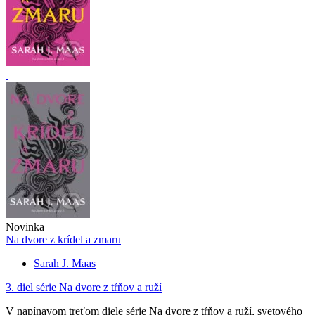
Novinka
Na dvore z krídel a zmaru
Sarah J. Maas
3. diel série
Na dvore z tŕňov a ruží
V napínavom treťom diele série Na dvore z tŕňov a ruží, svetového