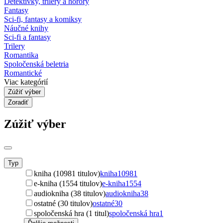
Detektívky, trilery a horory
Fantasy
Sci-fi, fantasy a komiksy
Náučné knihy
Sci-fi a fantasy
Trilery
Romantika
Spoločenská beletria
Romantické
Viac kategórií
Zúžiť výber
Zoradiť
Zúžiť výber
Typ
kniha (10981 titulov)
kniha
10981
e-kniha (1554 titulov)
e-kniha
1554
audiokniha (38 titulov)
audiokniha
38
ostatné (30 titulov)
ostatné
30
spoločenská hra (1 titul)
spoločenská hra
1