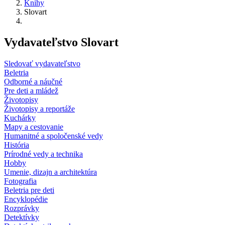
Knihy
Slovart
Vydavateľstvo Slovart
Sledovať vydavateľstvo
Beletria
Odborné a náučné
Pre deti a mládež
Životopisy
Životopisy a reportáže
Kuchárky
Mapy a cestovanie
Humanitné a spoločenské vedy
História
Prírodné vedy a technika
Hobby
Umenie, dizajn a architektúra
Fotografia
Beletria pre deti
Encyklopédie
Rozprávky
Detektívky