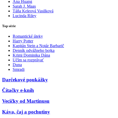
Ana Huang
Sarah J. Maas
Táňa Keleová Vasilková
Lucinda Riley
Top série
Romantické úteky
Harry Potter
Kapitán Stein a Notár Barbarič
Denník odvážneho bojka
Krimi Dominika Dána
Učím sa rozprávať
Duna
Smradi
Darčekové poukážky
Čítačky e-kníh
Vecičky od Martinusu
Káva, čaj a pochutiny