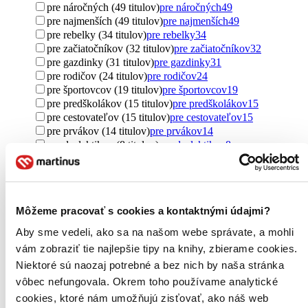
pre náročných (49 titulov)
pre náročných
49
pre najmenších (49 titulov)
pre najmenších
49
pre rebelky (34 titulov)
pre rebelky
34
pre začiatočníkov (32 titulov)
pre začiatočníkov
32
pre gazdinky (31 titulov)
pre gazdinky
31
pre rodičov (24 titulov)
pre rodičov
24
pre športovcov (19 titulov)
pre športovcov
19
pre predškolákov (15 titulov)
pre predškolákov
15
pre cestovateľov (15 titulov)
pre cestovateľov
15
pre prvákov (14 titulov)
pre prvákov
14
pre dyslektikov (8 titulov)
pre dyslektikov
8
pre lekárov (7 titulov)
pre lekárov
7
pre kresťanov (7 titulov)
pre kresťanov
7
pre študentov (5 titulov)
pre študentov
5
pre podnikateľov (3 tituly)
pre podnikateľov
3
Môžeme pracovať s cookies a kontaktnými údajmi?
pre seniorov (2 tituly)
pre seniorov
2
samoukovia (2 tituly)
samoukovia
2
Aby sme vedeli, ako sa na našom webe správate, a mohli
pre cudzincov (2 tituly)
pre cudzincov
2
vám zobraziť tie najlepšie tipy na knihy, zbierame cookies.
pre učiteľov (1 titul)
pre učiteľov
1
Niektoré sú naozaj potrebné a bez nich by naša stránka
Ďalšie možnosti
vôbec nefungovala. Okrem toho používame analytické
Autor
cookies, ktoré nám umožňujú zisťovať, ako náš web