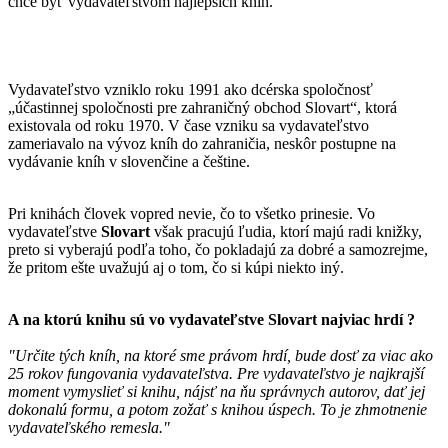
chce byť vydavateľstvom najlepších kníh.
Vydavateľstvo vzniklo roku 1991 ako dcérska spoločnosť
„účastinnej spoločnosti pre zahraničný obchod Slovart“, ktorá
existovala od roku 1970. V čase vzniku sa vydavateľstvo
zameriavalo na vývoz kníh do zahraničia, neskôr postupne na
vydávanie kníh v slovenčine a češtine.
Pri knihách človek vopred nevie, čo to všetko prinesie. Vo
vydavateľstve
Slovart
však pracujú ľudia, ktorí majú radi knižky,
preto si vyberajú podľa toho, čo pokladajú za dobré a samozrejme,
že pritom ešte uvažujú aj o tom, čo si kúpi niekto iný.
A na ktorú knihu sú vo vydavateľstve
Slovart
najviac hrdí ?
"Určite tých kníh, na ktoré sme právom hrdí, bude dosť za viac ako
25 rokov fungovania vydavateľstva. Pre vydavateľstvo je najkrajší
moment vymyslieť si knihu, nájsť na ňu správnych autorov, dať jej
dokonalú formu, a potom zožať s knihou úspech. To je zhmotnenie
vydavateľského remesla."