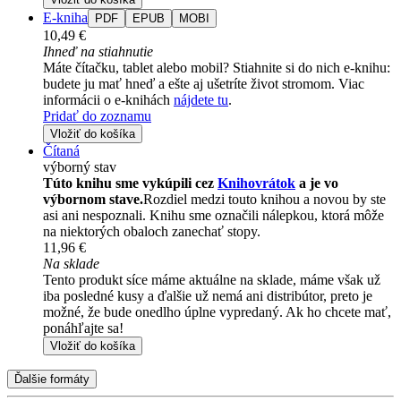
E-kniha
PDF
EPUB
MOBI
10,49 €
Ihneď na stiahnutie
Máte čítačku, tablet alebo mobil? Stiahnite si do nich e-knihu:
budete ju mať hneď a ešte aj ušetríte život stromom. Viac
informácii o e-knihách
nájdete tu
.
Pridať do zoznamu
Vložiť do košíka
Čítaná
výborný stav
Túto knihu sme vykúpili cez
Knihovrátok
a je vo
výbornom stave.
Rozdiel medzi touto knihou a novou by ste
asi ani nespoznali. Knihu sme označili nálepkou, ktorá môže
na niektorých obaloch zanechať stopy.
11,96 €
Na sklade
Tento produkt síce máme aktuálne na sklade, máme však už
iba posledné kusy a ďalšie už nemá ani distribútor, preto je
možné, že bude onedlho úplne vypredaný. Ak ho chcete mať,
ponáhľajte sa!
Vložiť do košíka
Ďalšie formáty