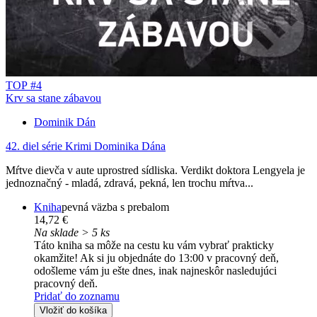
TOP #4
Krv sa stane zábavou
Dominik Dán
42. diel série
Krimi Dominika Dána
Mŕtve dievča v aute uprostred sídliska. Verdikt doktora Lengyela je
jednoznačný - mladá, zdravá, pekná, len trochu mŕtva...
Kniha
pevná väzba s prebalom
14,72 €
Na sklade > 5 ks
Táto kniha sa môže na cestu ku vám vybrať prakticky
okamžite! Ak si ju objednáte do 13:00 v pracovný deň,
odošleme vám ju ešte dnes, inak najneskôr nasledujúci
pracovný deň.
Pridať do zoznamu
Vložiť do košíka