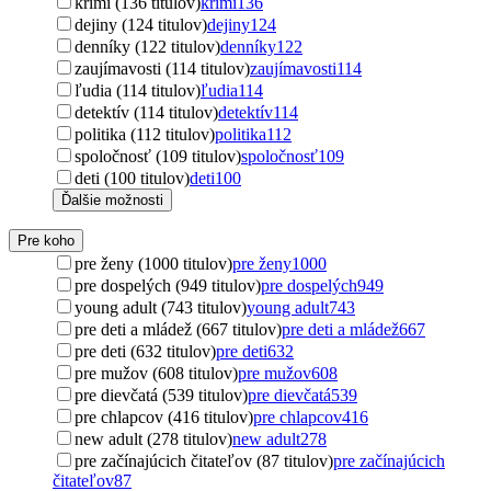
krimi (136 titulov)
krimi
136
dejiny (124 titulov)
dejiny
124
denníky (122 titulov)
denníky
122
zaujímavosti (114 titulov)
zaujímavosti
114
ľudia (114 titulov)
ľudia
114
detektív (114 titulov)
detektív
114
politika (112 titulov)
politika
112
spoločnosť (109 titulov)
spoločnosť
109
deti (100 titulov)
deti
100
Ďalšie možnosti
Pre koho
pre ženy (1000 titulov)
pre ženy
1000
pre dospelých (949 titulov)
pre dospelých
949
young adult (743 titulov)
young adult
743
pre deti a mládež (667 titulov)
pre deti a mládež
667
pre deti (632 titulov)
pre deti
632
pre mužov (608 titulov)
pre mužov
608
pre dievčatá (539 titulov)
pre dievčatá
539
pre chlapcov (416 titulov)
pre chlapcov
416
new adult (278 titulov)
new adult
278
pre začínajúcich čitateľov (87 titulov)
pre začínajúcich
čitateľov
87