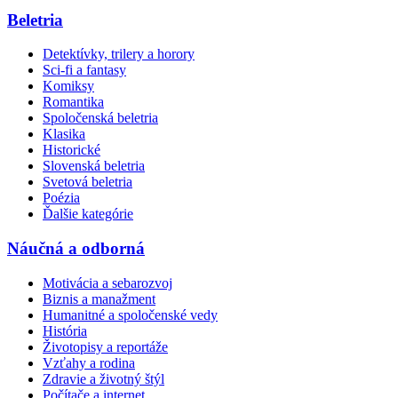
Beletria
Detektívky, trilery a horory
Sci-fi a fantasy
Komiksy
Romantika
Spoločenská beletria
Klasika
Historické
Slovenská beletria
Svetová beletria
Poézia
Ďalšie kategórie
Náučná a odborná
Motivácia a sebarozvoj
Biznis a manažment
Humanitné a spoločenské vedy
História
Životopisy a reportáže
Vzťahy a rodina
Zdravie a životný štýl
Počítače a internet