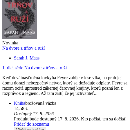
Novinka
Na dvore z tŕňov a ruží
Sarah J. Maas
1. diel série
Na dvore z tŕňov a ruží
Keď devätnásťročná lovkyňa Feyre zabije v lese vlka, na prah jej
domu dorazí nebezpečný netvor, ktorý sa dožaduje odplaty. Feyre sa
razom ocitá uprostred zákernej čarovnej krajiny, ktorú pozná len z
rozprávok a legiend. Až tam zistí, že jej uchvatiteľ...
Kniha
brožovaná väzba
14,58 €
Dostupný 17. 8. 2026
Produkt bude dostupný 17. 8. 2026. Kto počká, ten sa dočká!
Pridať do zoznamu
Vložiť do košíka