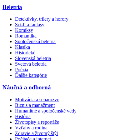
Beletria
Detektívky, trilery a horory
Sci-fi a fantasy
Komiksy
Romantika
Spoločenská beletria
Klasika
Historické
Slovenská beletria
Svetová beletria
Poézia
Ďalšie kategórie
Náučná a odborná
Motivácia a sebarozvoj
Biznis a manažment
Humanitné a spoločenské vedy
História
Životopisy a reportáže
Vzťahy a rodina
Zdravie a životný štýl
Počítače a internet