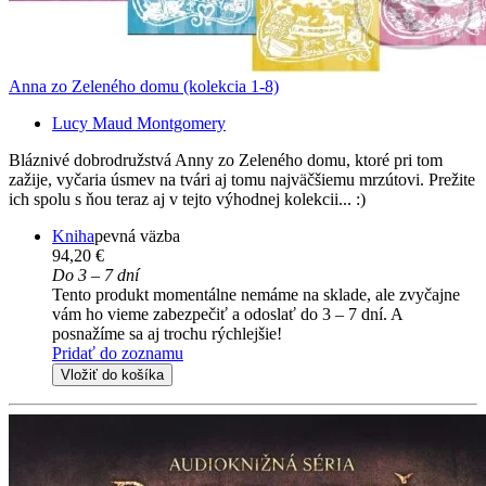
Anna zo Zeleného domu (kolekcia 1-8)
Lucy Maud Montgomery
Bláznivé dobrodružstvá Anny zo Zeleného domu, ktoré pri tom
zažije, vyčaria úsmev na tvári aj tomu najväčšiemu mrzútovi. Prežite
ich spolu s ňou teraz aj v tejto výhodnej kolekcii... :)
Kniha
pevná väzba
94,20 €
Do 3 – 7 dní
Tento produkt momentálne nemáme na sklade, ale zvyčajne
vám ho vieme zabezpečiť a odoslať do 3 – 7 dní. A
posnažíme sa aj trochu rýchlejšie!
Pridať do zoznamu
Vložiť do košíka