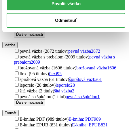
Povoliť všetko
Vanda Rozenbergová (36 titulov)
Vanda Rozenbergová
36
Silvia Bystričanová (36 titulov)
Silvia Bystričanová
36
Veronika Šikulová (35 titulov)
Veronika Šikulová
35
Odmietnuť
Robert Harris (34 titulov)
Robert Harris
34
Umberto Eco (34 titulov)
Umberto Eco
34
Ďalšie možnosti
Väzba
pevná väzba (2872 titulov)
pevná väzba
2872
pevná väzba s prebalom (2009 titulov)
pevná väzba s
prebalom
2009
brožovaná väzba (1606 titulov)
brožovaná väzba
1606
flexi (95 titulov)
flexi
95
špirálová väzba (61 titulov)
špirálová väzba
61
leporelo (28 titulov)
leporelo
28
šitá väzba (2 tituly)
šitá väzba
2
pevná so špirálou (1 titul)
pevná so špirálou
1
Ďalšie možnosti
Formát
E-kniha: PDF (989 titulov)
E-kniha: PDF
989
E-kniha: EPUB (831 titulov)
E-kniha: EPUB
831