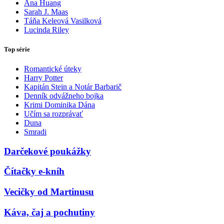
Ana Huang
Sarah J. Maas
Táňa Keleová Vasilková
Lucinda Riley
Top série
Romantické úteky
Harry Potter
Kapitán Stein a Notár Barbarič
Denník odvážneho bojka
Krimi Dominika Dána
Učím sa rozprávať
Duna
Smradi
Darčekové poukážky
Čítačky e-kníh
Vecičky od Martinusu
Káva, čaj a pochutiny