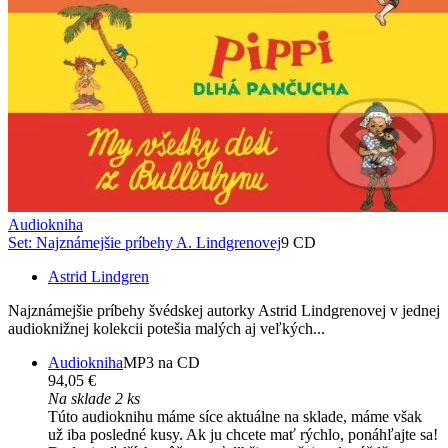
Audiokniha
Set: Najznámejšie príbehy A. Lindgrenovej
9 CD
Astrid Lindgren
Najznámejšie príbehy švédskej autorky Astrid Lindgrenovej v jednej
audioknižnej kolekcii potešia malých aj veľkých...
Audiokniha
MP3 na CD
94,05 €
Na sklade 2 ks
Túto audioknihu máme síce aktuálne na sklade, máme však
už iba posledné kusy. Ak ju chcete mať rýchlo, ponáhľajte sa!