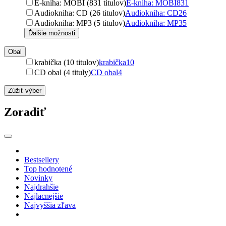
E-kniha: MOBI (831 titulov)
E-kniha: MOBI
831
Audiokniha: CD (26 titulov)
Audiokniha: CD
26
Audiokniha: MP3 (5 titulov)
Audiokniha: MP3
5
Ďalšie možnosti
Obal
krabička (10 titulov)
krabička
10
CD obal (4 tituly)
CD obal
4
Zúžiť výber
Zoradiť
Bestsellery
Top hodnotené
Novinky
Najdrahšie
Najlacnejšie
Najvyššia zľava