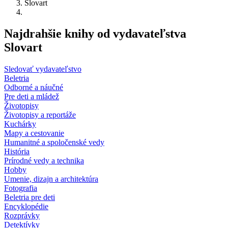
Slovart
Najdrahšie knihy od vydavateľstva
Slovart
Sledovať vydavateľstvo
Beletria
Odborné a náučné
Pre deti a mládež
Životopisy
Životopisy a reportáže
Kuchárky
Mapy a cestovanie
Humanitné a spoločenské vedy
História
Prírodné vedy a technika
Hobby
Umenie, dizajn a architektúra
Fotografia
Beletria pre deti
Encyklopédie
Rozprávky
Detektívky