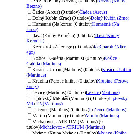
Brezno (Knihy Brezno) (0 titulov)
Brezno (Knihy
Brezno)
Čadca (Arcus) (0 titulov)
Čadca (Arcus)
Dolný Kubín (Zrno) (0 titulov)
Dolný Kubín (Zrno)
Humenné (Na korze) (0 titulov)
Humenné (Na
korze)
Ilava (Knihy Kornélia) (0 titulov)
Ilava (Knihy
Kornélia)
Kežmarok (Alter ego) (0 titulov)
Kežmarok (Alter
ego)
Košice - Galéria (Martinus) (0 titulov)
Košice -
Galéria (Martinus)
Košice - Urban (Martinus) (0 titulov)
Košice - Urban
(Martinus)
Krupina (Ferove knihy) (0 titulov)
Krupina (Ferove
knihy)
Levice (Martinus) (0 titulov)
Levice (Martinus)
Liptovský Mikuláš (Martinus) (0 titulov)
Liptovský
Mikuláš (Martinus)
Lučenec (Martinus) (0 titulov)
Lučenec (Martinus)
Martin (Martinus) (0 titulov)
Martin (Martinus)
Michalovce - ATRIUM (Martinus) (0
titulov)
Michalovce - ATRIUM (Martinus)
Myjava (Kniha Myjava) (0 titulov)
Myjava (Kniha