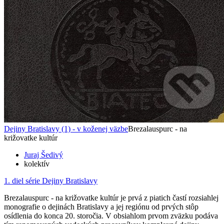
Dejiny Bratislavy (1) - v koženej väzbe
Brezalauspurc - na
križovatke kultúr
Juraj Šedivý
kolektív
1. diel série
Dejiny Bratislavy
Brezalauspurc - na križovatke kultúr je prvá z piatich častí rozsiahlej
monografie o dejinách Bratislavy a jej regiónu od prvých stôp
osídlenia do konca 20. storočia. V obsiahlom prvom zväzku podáva