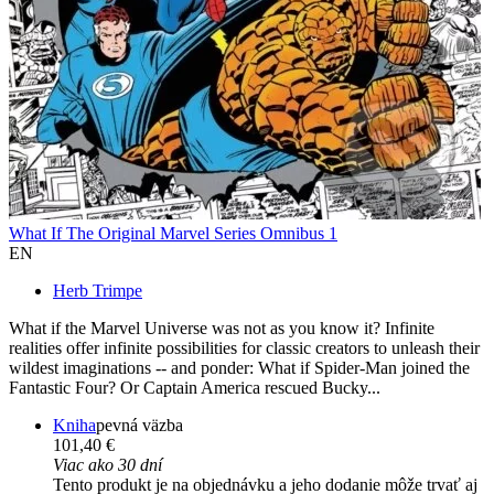
What If The Original Marvel Series Omnibus 1
EN
Herb Trimpe
What if the Marvel Universe was not as you know it? Infinite
realities offer infinite possibilities for classic creators to unleash their
wildest imaginations -- and ponder: What if Spider-Man joined the
Fantastic Four? Or Captain America rescued Bucky...
Kniha
pevná väzba
101,40 €
Viac ako 30 dní
Tento produkt je na objednávku a jeho dodanie môže trvať aj