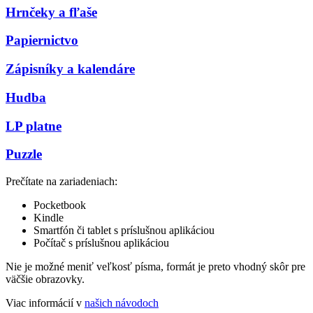
Hrnčeky a fľaše
Papiernictvo
Zápisníky a kalendáre
Hudba
LP platne
Puzzle
Prečítate na zariadeniach:
Pocketbook
Kindle
Smartfón či tablet s príslušnou aplikáciou
Počítač s príslušnou aplikáciou
Nie je možné meniť veľkosť písma, formát je preto vhodný skôr pre
väčšie obrazovky.
Viac informácií v
našich návodoch