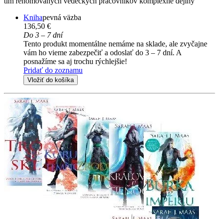
tím renomovaných vedeckých pracovníkov komplexné dejiny
Kniha
pevná väzba
136,50 €
Do 3 – 7 dní
Tento produkt momentálne nemáme na sklade, ale zvyčajne
vám ho vieme zabezpečiť a odoslať do 3 – 7 dní. A
posnažíme sa aj trochu rýchlejšie!
Pridať do zoznamu
Vložiť do košíka