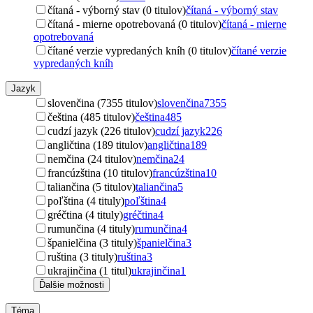
čítaná - výborný stav (0 titulov)
čítaná - výborný stav
čítaná - mierne opotrebovaná (0 titulov)
čítaná - mierne
opotrebovaná
čítané verzie vypredaných kníh (0 titulov)
čítané verzie
vypredaných kníh
Jazyk
slovenčina (7355 titulov)
slovenčina
7355
čeština (485 titulov)
čeština
485
cudzí jazyk (226 titulov)
cudzí jazyk
226
angličtina (189 titulov)
angličtina
189
nemčina (24 titulov)
nemčina
24
francúzština (10 titulov)
francúzština
10
taliančina (5 titulov)
taliančina
5
poľština (4 tituly)
poľština
4
gréčtina (4 tituly)
gréčtina
4
rumunčina (4 tituly)
rumunčina
4
španielčina (3 tituly)
španielčina
3
ruština (3 tituly)
ruština
3
ukrajinčina (1 titul)
ukrajinčina
1
Ďalšie možnosti
Téma