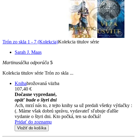
Trón zo skla 1 - 7 (Kolekcia)
Kolekcia titulov série
Sarah J. Maas
Martinusáčka odporúča
5
Kolekcia titulov série Trón zo skla ...
Kniha
brožovaná väzba
107,40 €
Dočasne vypredané,
opäť bude o štyri dni
Ach, mrzí nás to, z tejto knihy sa už predali všetky výtlačky :
(. Máme však dobrú správu, vydavateľ sľubuje ďalšie
vydanie o štyri dni. Kto počká, ten sa dočká!
Pridať do zoznamu
Vložiť do košíka