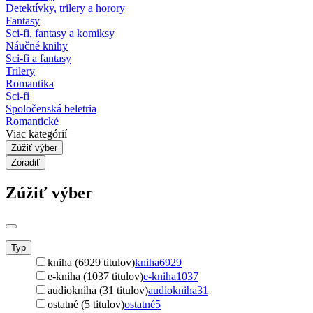
Detektívky, trilery a horory
Fantasy
Sci-fi, fantasy a komiksy
Náučné knihy
Sci-fi a fantasy
Trilery
Romantika
Sci-fi
Spoločenská beletria
Romantické
Viac kategórií
Zúžiť výber
Zoradiť
Zúžiť výber
Typ
kniha (6929 titulov)
kniha
6929
e-kniha (1037 titulov)
e-kniha
1037
audiokniha (31 titulov)
audiokniha
31
ostatné (5 titulov)
ostatné
5