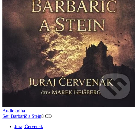
Audiokniha
Set: Barbarič a Stein
8 CD
Juraj Červenák