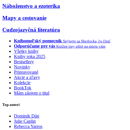
Náboženstvo a ezoterika
Mapy a cestovanie
Cudzojazyčná literatúra
Knihomoľský pomocník
Spýtajte sa Sherlocka, čo čítať
Odporúčame pre vás
Knižné tipy ušité na mieru vám
Všetky knihy
Knihy roka 2025
Bestsellery
Novinky
Pripravované
Akcie a zľavy
Kolekcie
BookTok
Mám záujem o titul
Top autori
Dominik Dán
Julie Caplin
Rebecca Yarros