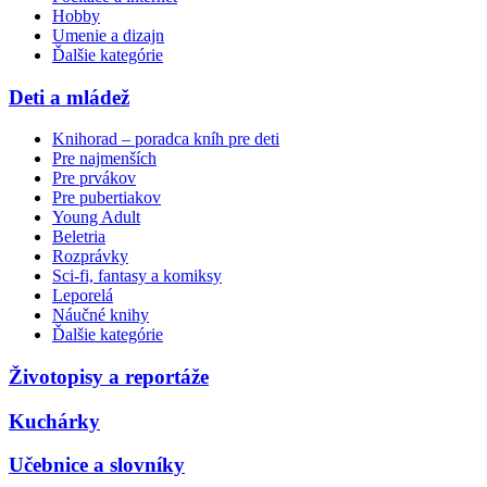
Hobby
Umenie a dizajn
Ďalšie kategórie
Deti a mládež
Knihorad – poradca kníh pre deti
Pre najmenších
Pre prvákov
Pre pubertiakov
Young Adult
Beletria
Rozprávky
Sci-fi, fantasy a komiksy
Leporelá
Náučné knihy
Ďalšie kategórie
Životopisy a reportáže
Kuchárky
Učebnice a slovníky