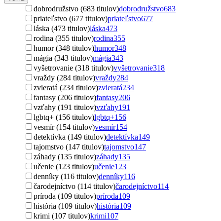
dobrodružstvo (683 titulov)
dobrodružstvo
683
priateľstvo (677 titulov)
priateľstvo
677
láska (473 titulov)
láska
473
rodina (355 titulov)
rodina
355
humor (348 titulov)
humor
348
mágia (343 titulov)
mágia
343
vyšetrovanie (318 titulov)
vyšetrovanie
318
vraždy (284 titulov)
vraždy
284
zvieratá (234 titulov)
zvieratá
234
fantasy (206 titulov)
fantasy
206
vzťahy (191 titulov)
vzťahy
191
lgbtq+ (156 titulov)
lgbtq+
156
vesmír (154 titulov)
vesmír
154
detektívka (149 titulov)
detektívka
149
tajomstvo (147 titulov)
tajomstvo
147
záhady (135 titulov)
záhady
135
učenie (123 titulov)
učenie
123
denníky (116 titulov)
denníky
116
čarodejníctvo (114 titulov)
čarodejníctvo
114
príroda (109 titulov)
príroda
109
história (109 titulov)
história
109
krimi (107 titulov)
krimi
107