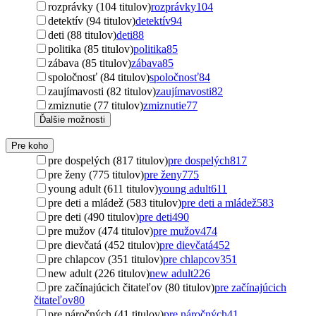
rozprávky (104 titulov)
rozprávky
104
detektív (94 titulov)
detektív
94
deti (88 titulov)
deti
88
politika (85 titulov)
politika
85
zábava (85 titulov)
zábava
85
spoločnosť (84 titulov)
spoločnosť
84
zaujímavosti (82 titulov)
zaujímavosti
82
zmiznutie (77 titulov)
zmiznutie
77
Ďalšie možnosti
Pre koho
pre dospelých (817 titulov)
pre dospelých
817
pre ženy (775 titulov)
pre ženy
775
young adult (611 titulov)
young adult
611
pre deti a mládež (583 titulov)
pre deti a mládež
583
pre deti (490 titulov)
pre deti
490
pre mužov (474 titulov)
pre mužov
474
pre dievčatá (452 titulov)
pre dievčatá
452
pre chlapcov (351 titulov)
pre chlapcov
351
new adult (226 titulov)
new adult
226
pre začínajúcich čitateľov (80 titulov)
pre začínajúcich
čitateľov
80
pre náročných (41 titulov)
pre náročných
41