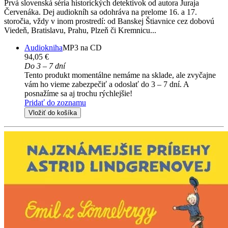
Prvá slovenská séria historických detektívok od autora Juraja
Červenáka. Dej audiokníh sa odohráva na prelome 16. a 17.
storočia, vždy v inom prostredí: od Banskej Štiavnice cez dobovú
Viedeň, Bratislavu, Prahu, Plzeň či Kremnicu...
Audiokniha
MP3 na CD
94,05 €
Do 3 – 7 dní
Tento produkt momentálne nemáme na sklade, ale zvyčajne
vám ho vieme zabezpečiť a odoslať do 3 – 7 dní. A
posnažíme sa aj trochu rýchlejšie!
Pridať do zoznamu
Vložiť do košíka