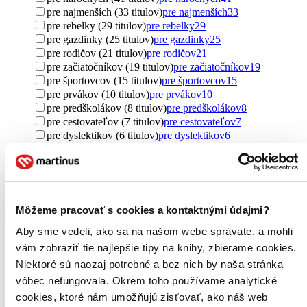
pre najmenších (33 titulov)
pre najmenších
33
pre rebelky (29 titulov)
pre rebelky
29
pre gazdinky (25 titulov)
pre gazdinky
25
pre rodičov (21 titulov)
pre rodičov
21
pre začiatočníkov (19 titulov)
pre začiatočníkov
19
pre športovcov (15 titulov)
pre športovcov
15
pre prvákov (10 titulov)
pre prvákov
10
pre predškolákov (8 titulov)
pre predškolákov
8
pre cestovateľov (7 titulov)
pre cestovateľov
7
pre dyslektikov (6 titulov)
pre dyslektikov
6
pre lekárov (5 titulov)
pre lekárov
5
pre kresťanov (5 titulov)
pre kresťanov
5
pre študentov (4 tituly)
pre študentov
4
pre podnikateľov (3 tituly)
pre podnikateľov
3
pre seniorov (2 tituly)
pre seniorov
2
Môžeme pracovať s cookies a kontaktnými údajmi?
samoukovia (2 tituly)
samoukovia
2
pre učiteľov (1 titul)
pre učiteľov
1
Aby sme vedeli, ako sa na našom webe správate, a mohli
pre cudzincov (1 titul)
pre cudzincov
1
vám zobraziť tie najlepšie tipy na knihy, zbierame cookies.
Ďalšie možnosti
Niektoré sú naozaj potrebné a bez nich by naša stránka
vôbec nefungovala. Okrem toho používame analytické
Autor
cookies, ktoré nám umožňujú zisťovať, ako náš web
Dominik Dán (165 titulov)
Dominik Dán
165