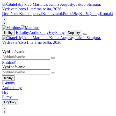
Doručenie
Kníhkupectvá
Knihovrátok
Poukážky
Knižný blog
Kontakt
E-knihy
Audioknihy
Hry
Filmy
Knihy
Doplnky
Vyhľadávanie
Prihlásiť
Vyhľadávanie
Knihy
E-knihy
Audioknihy
Hry
Filmy
Doplnky