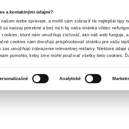
es a kontaktnými údajmi?
našom webe správate, a mohli vám zobraziť tie najlepšie tipy n
é sú naozaj potrebné a bez nich by naša stránka vôbec nefung
 cookies, ktoré nám umožňujú zisťovať, ako náš web funguje, a 
ačné cookies nám dovoľujú prispôsobovať stránku pre vašu lepši
zas umožňujú zobrazenie relevantnej reklamy. Niektoré údaje z
y nám pomohlo, keby sme mohli používať všetky tieto cookies. 
ersonalizačné
Analytické
Marketi