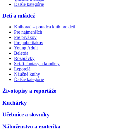
Ďalšie kategórie
Deti a mládež
Knihorad – poradca kníh pre deti
Pre najmenších
Pre prvákov
Pre pubertiakov
Young Adult
Beletria
Rozprávky
Sci-fi, fantasy a komiksy
Leporelá
Náučné knihy
Ďalšie kategórie
Životopisy a reportáže
Kuchárky
Učebnice a slovníky
Náboženstvo a ezoterika