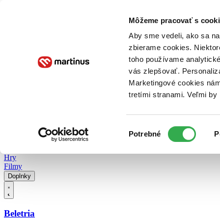
Doručenie
Kníhkupectvá
Knihovrátok
Poukážky
Knižný blog
Kontakt
Môžeme pracovať s cooki
Aby sme vedeli, ako sa na 
zbierame cookies. Niektor
E-knihy
Audioknihy
Hry
Filmy
Knihy
Doplnky
toho používame analytické
vás zlepšovať. Personaliz
Vyhľadávanie
Marketingové cookies nám 
tretími stranami. Veľmi b
Prihlásiť
Vyhľadávanie
Výber
Knihy
Potrebné
P
súhlasu
E-knihy
Audioknihy
Hry
Filmy
Doplnky
Beletria