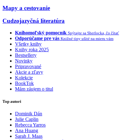
Mapy a cestovanie
Cudzojazyčná literatúra
Knihomoľský pomocník
Spýtajte sa Sherlocka, čo čítať
Odporúčame pre vás
Knižné tipy ušité na mieru vám
Všetky knihy
Knihy roka 2025
Bestsellery
Novinky
Pripravované
Akcie a zľavy
Kolekcie
BookTok
Mám záujem o titul
Top autori
Dominik Dán
Julie Caplin
Rebecca Yarros
Ana Huang
Sarah J. Maas