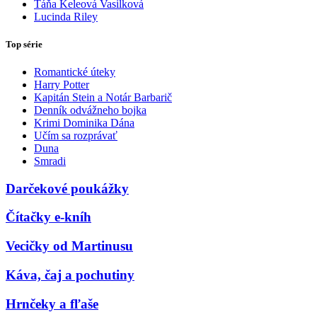
Táňa Keleová Vasilková
Lucinda Riley
Top série
Romantické úteky
Harry Potter
Kapitán Stein a Notár Barbarič
Denník odvážneho bojka
Krimi Dominika Dána
Učím sa rozprávať
Duna
Smradi
Darčekové poukážky
Čítačky e-kníh
Vecičky od Martinusu
Káva, čaj a pochutiny
Hrnčeky a fľaše