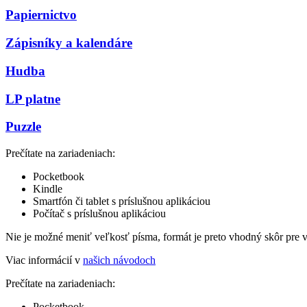
Papiernictvo
Zápisníky a kalendáre
Hudba
LP platne
Puzzle
Prečítate na zariadeniach:
Pocketbook
Kindle
Smartfón či tablet s príslušnou aplikáciou
Počítač s príslušnou aplikáciou
Nie je možné meniť veľkosť písma, formát je preto vhodný skôr pre 
Viac informácií v
našich návodoch
Prečítate na zariadeniach:
Pocketbook