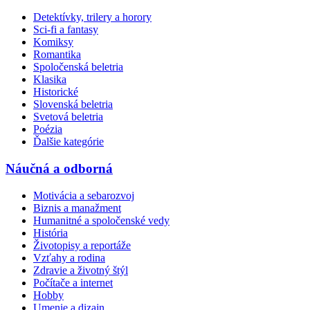
Detektívky, trilery a horory
Sci-fi a fantasy
Komiksy
Romantika
Spoločenská beletria
Klasika
Historické
Slovenská beletria
Svetová beletria
Poézia
Ďalšie kategórie
Náučná a odborná
Motivácia a sebarozvoj
Biznis a manažment
Humanitné a spoločenské vedy
História
Životopisy a reportáže
Vzťahy a rodina
Zdravie a životný štýl
Počítače a internet
Hobby
Umenie a dizajn