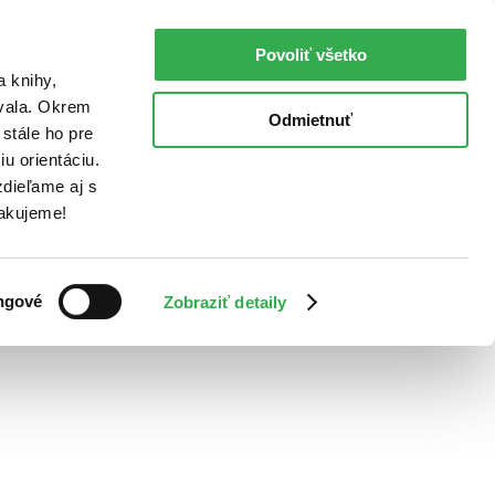
Povoliť všetko
a knihy,
ovala. Okrem
Odmietnuť
stále ho pre
u orientáciu.
dieľame aj s
Ďakujeme!
ngové
Zobraziť detaily