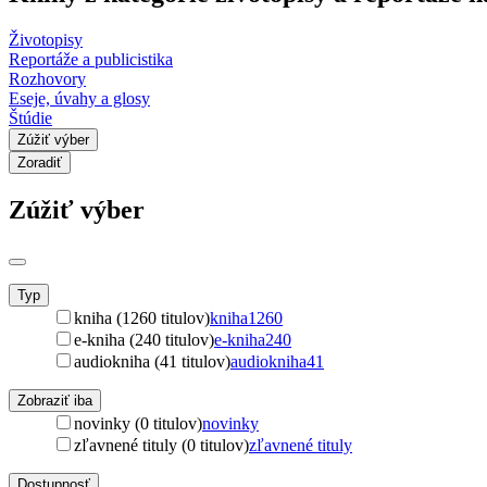
Životopisy
Reportáže a publicistika
Rozhovory
Eseje, úvahy a glosy
Štúdie
Zúžiť výber
Zoradiť
Zúžiť výber
Typ
kniha (1260 titulov)
kniha
1260
e-kniha (240 titulov)
e-kniha
240
audiokniha (41 titulov)
audiokniha
41
Zobraziť iba
novinky (0 titulov)
novinky
zľavnené tituly (0 titulov)
zľavnené tituly
Dostupnosť