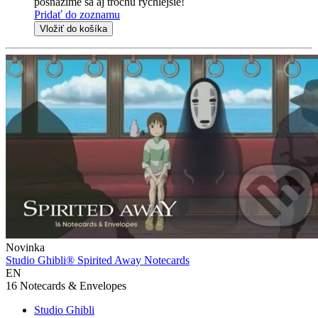
posnažíme sa aj trochu rýchlejšie!
Pridať do zoznamu
Vložiť do košíka
Novinka
Studio Ghibli® Spirited Away Notecards
EN
16 Notecards & Envelopes
Studio Ghibli