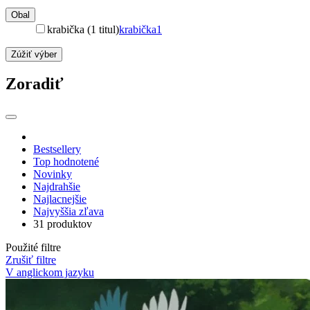
Obal
krabička (1 titul)
krabička
1
Zúžiť výber
Zoradiť
Bestsellery
Top hodnotené
Novinky
Najdrahšie
Najlacnejšie
Najvyššia zľava
31 produktov
Použité filtre
Zrušiť filtre
V anglickom jazyku