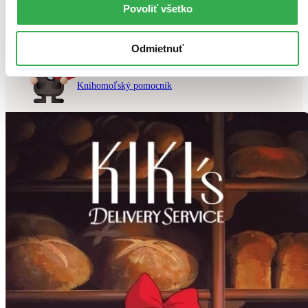
Povoliť všetko
Vložiť do košíka
Odmietnuť
Chcete poradiť knihu?
Náš pomocník Sherlock vám ju s radosťou vypátra!
Knihomoľský pomocník