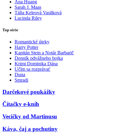
Ana Huang
Sarah J. Maas
Táňa Keleová Vasilková
Lucinda Riley
Top série
Romantické úteky
Harry Potter
Kapitán Stein a Notár Barbarič
Denník odvážneho bojka
Krimi Dominika Dána
Učím sa rozprávať
Duna
Smradi
Darčekové poukážky
Čítačky e-kníh
Vecičky od Martinusu
Káva, čaj a pochutiny