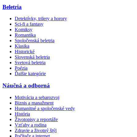
Beletria
Detektívky, trilery a horory
Sci-fi a fantasy
Komiksy
Romantika
Spoločenská beletria
Klasika
Historické
Slovenská beletria
Svetová beletria
Poézia
Ďalšie kategórie
Náučná a odborná
Motivácia a sebarozvoj
Biznis a manažment
Humanitné a spoločenské vedy
História
Životopisy a reportáže
Vzťahy a rodina
Zdravie a životný štýl
Počítače a internet