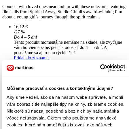
Connect with loved ones near and far with these notecards featuring
film stills from Spirited Away, Studio Ghibli’s award-winning film
about a young girl’s journey through the spirit realm...
16,12 €
-27 %
Do 4 – 5 dní
Tento produkt momentálne nemáme na sklade, ale zvyčajne
vám ho vieme zabezpečiť a odoslať do 4 – 5 dní. A
posnažíme sa aj trochu rýchlejšie!
Pridať do zoznamu
Vložiť do košíka
Môžeme pracovať s cookies a kontaktnými údajmi?
Aby sme vedeli, ako sa na našom webe správate, a mohli
vám zobraziť tie najlepšie tipy na knihy, zbierame cookies.
Niektoré sú naozaj potrebné a bez nich by naša stránka
vôbec nefungovala. Okrem toho používame analytické
cookies, ktoré nám umožňujú zisťovať, ako náš web