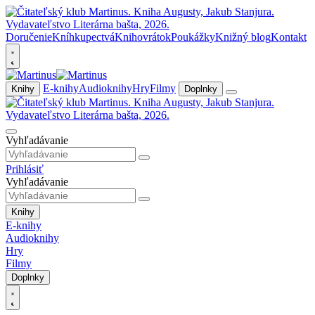
Doručenie
Kníhkupectvá
Knihovrátok
Poukážky
Knižný blog
Kontakt
E-knihy
Audioknihy
Hry
Filmy
Knihy
Doplnky
Vyhľadávanie
Prihlásiť
Vyhľadávanie
Knihy
E-knihy
Audioknihy
Hry
Filmy
Doplnky