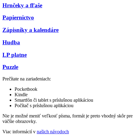
Hrnčeky a fľaše
Papiernictvo
Zápisníky a kalendáre
Hudba
LP platne
Puzzle
Prečítate na zariadeniach:
Pocketbook
Kindle
Smartfón či tablet s príslušnou aplikáciou
Počítač s príslušnou aplikáciou
Nie je možné meniť veľkosť písma, formát je preto vhodný skôr pre
väčšie obrazovky.
Viac informácií v
našich návodoch