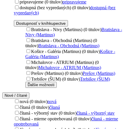
pripravujeme (0 titulov)
pripravujeme
dostupná (bez vypredaných) (0 titulov)
dostupná (bez
vypredaných)
Dostupnosť v kníhkupectve
Bratislava - Nivy (Martinus) (0 titulov)
Bratislava -
Nivy (Martinus)
Bratislava - Obchodná (Martinus) (0
titulov)
Bratislava - Obchodná (Martinus)
Košice - Galéria (Martinus) (0 titulov)
Košice -
Galéria (Martinus)
Michalovce - ATRIUM (Martinus) (0
titulov)
Michalovce - ATRIUM (Martinus)
Prešov (Martinus) (0 titulov)
Prešov (Martinus)
Trebišov (ŠUM) (0 titulov)
Trebišov (ŠUM)
Ďalšie možnosti
Nové / čítané
nová (0 titulov)
nová
čítaná (0 titulov)
čítaná
čítaná - výborný stav (0 titulov)
čítaná - výborný stav
čítaná - mierne opotrebovaná (0 titulov)
čítaná - mierne
opotrebovaná