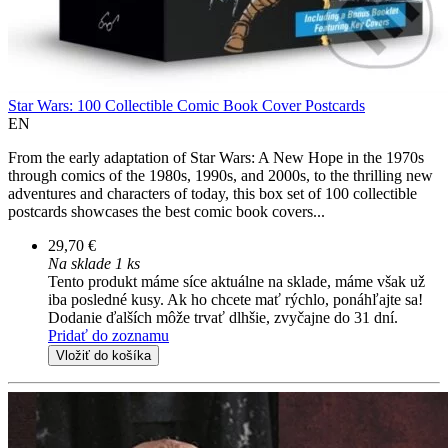
Star Wars: 100 Collectible Comic Book Cover Postcards
EN
From the early adaptation of Star Wars: A New Hope in the 1970s
through comics of the 1980s, 1990s, and 2000s, to the thrilling new
adventures and characters of today, this box set of 100 collectible
postcards showcases the best comic book covers...
29,70 €
Na sklade 1 ks
Tento produkt máme síce aktuálne na sklade, máme však už
iba posledné kusy. Ak ho chcete mať rýchlo, ponáhľajte sa!
Dodanie ďalších môže trvať dlhšie, zvyčajne do 31 dní.
Pridať do zoznamu
Vložiť do košíka