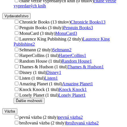
čítané verzie vypredaných kníh (0 titulov)
čítané verzie
vypredaných kníh
Vydavateľstvo
Chronicle Books (13 titulov)
Chronicle Books
13
Penguin Books (3 tituly)
Penguin Books
3
MonuCard (3 tituly)
MonuCard
3
Laurence King Publishing (2 tituly)
Laurence King
Publishing
2
Seltmann (2 tituly)
Seltmann
2
HarperCollins (1 titul)
HarperCollins
1
Random House (1 titul)
Random House
1
Thames & Hudson (1 titul)
Thames & Hudson
1
Disney (1 titul)
Disney
1
Listen (1 titul)
Listen
1
Amazing Planet (1 titul)
Amazing Planet
1
Knock Knock (1 titul)
Knock Knock
1
Lonely Planet (1 titul)
Lonely Planet
1
Ďalšie možnosti
Väzba
pevná väzba (2 tituly)
pevná väzba
2
brožovaná väzba (2 tituly)
brožovaná väzba
2