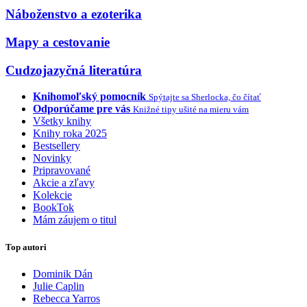
Náboženstvo a ezoterika
Mapy a cestovanie
Cudzojazyčná literatúra
Knihomoľský pomocník
Spýtajte sa Sherlocka, čo čítať
Odporúčame pre vás
Knižné tipy ušité na mieru vám
Všetky knihy
Knihy roka 2025
Bestsellery
Novinky
Pripravované
Akcie a zľavy
Kolekcie
BookTok
Mám záujem o titul
Top autori
Dominik Dán
Julie Caplin
Rebecca Yarros