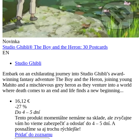
Novinka
Studio Ghibli® The Boy and the Heron: 30 Postcards
EN
Studio Ghibli
Embark on an exhilarating journey into Studio Ghibli’s award-
winning fantasy adventure The Boy and the Heron, joining young
Mahito and a mischievous grey heron as they venture into a world
where death comes to an end and life finds a new beginning...
16,12 €
-27 %
Do 4 – 5 dní
Tento produkt momentálne nemáme na sklade, ale zvyčajne
vám ho vieme zabezpečiť a odoslať do 4 – 5 dní. A
posnažíme sa aj trochu rýchlejšie!
Pridať do zoznamu