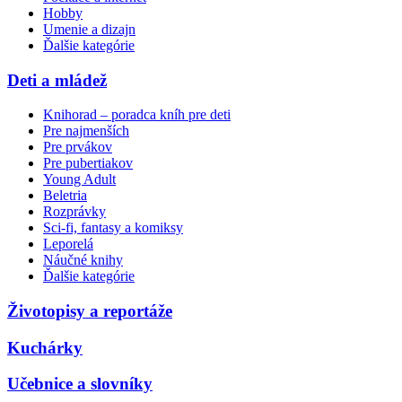
Hobby
Umenie a dizajn
Ďalšie kategórie
Deti a mládež
Knihorad – poradca kníh pre deti
Pre najmenších
Pre prvákov
Pre pubertiakov
Young Adult
Beletria
Rozprávky
Sci-fi, fantasy a komiksy
Leporelá
Náučné knihy
Ďalšie kategórie
Životopisy a reportáže
Kuchárky
Učebnice a slovníky