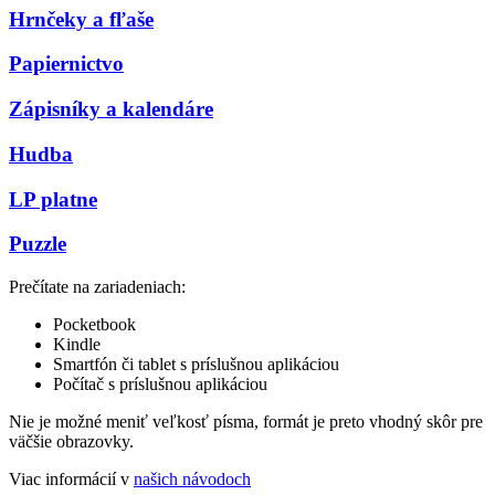
Hrnčeky a fľaše
Papiernictvo
Zápisníky a kalendáre
Hudba
LP platne
Puzzle
Prečítate na zariadeniach:
Pocketbook
Kindle
Smartfón či tablet s príslušnou aplikáciou
Počítač s príslušnou aplikáciou
Nie je možné meniť veľkosť písma, formát je preto vhodný skôr pre
väčšie obrazovky.
Viac informácií v
našich návodoch