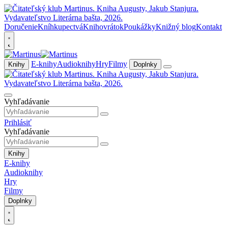
Doručenie
Kníhkupectvá
Knihovrátok
Poukážky
Knižný blog
Kontakt
E-knihy
Audioknihy
Hry
Filmy
Knihy
Doplnky
Vyhľadávanie
Prihlásiť
Vyhľadávanie
Knihy
E-knihy
Audioknihy
Hry
Filmy
Doplnky