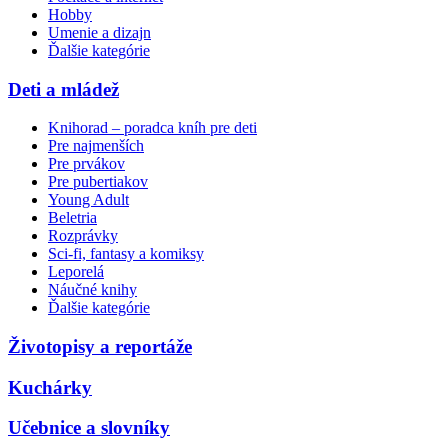
Hobby
Umenie a dizajn
Ďalšie kategórie
Deti a mládež
Knihorad – poradca kníh pre deti
Pre najmenších
Pre prvákov
Pre pubertiakov
Young Adult
Beletria
Rozprávky
Sci-fi, fantasy a komiksy
Leporelá
Náučné knihy
Ďalšie kategórie
Životopisy a reportáže
Kuchárky
Učebnice a slovníky