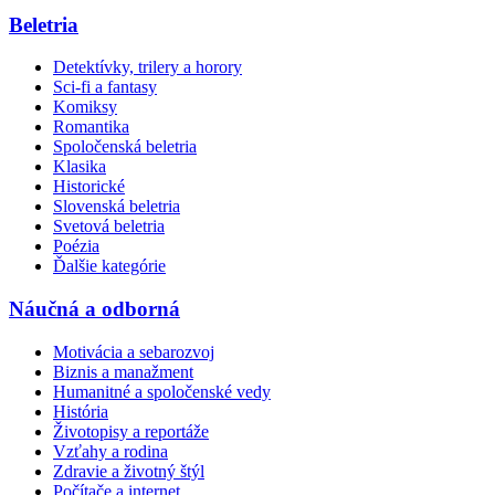
Beletria
Detektívky, trilery a horory
Sci-fi a fantasy
Komiksy
Romantika
Spoločenská beletria
Klasika
Historické
Slovenská beletria
Svetová beletria
Poézia
Ďalšie kategórie
Náučná a odborná
Motivácia a sebarozvoj
Biznis a manažment
Humanitné a spoločenské vedy
História
Životopisy a reportáže
Vzťahy a rodina
Zdravie a životný štýl
Počítače a internet