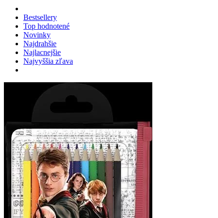
Bestsellery
Top hodnotené
Novinky
Najdrahšie
Najlacnejšie
Najvyššia zľava