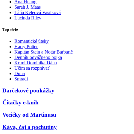
Ana Huang
Sarah J. Maas
Táňa Keleová Vasilková
Lucinda Riley
Top série
Romantické úteky
Harry Potter
Kapitán Stein a Notár Barbarič
Denník odvážneho bojka
Krimi Dominika Dána
Učím sa rozprávať
Duna
Smradi
Darčekové poukážky
Čítačky e-kníh
Vecičky od Martinusu
Káva, čaj a pochutiny