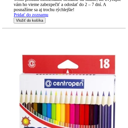
vám ho vieme zabezpečiť a odoslať do 2 – 7 dní. A
posnažíme sa aj trochu rýchlejšie!
Pridať do zoznamu
Vložiť do košíka