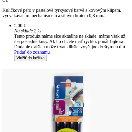
CZ
Kuličkové pero v pastelově tyrkysové barvě s kovovým klipem,
vycvakávacím mechanismem a silným hrotem 0,8 mm...
5,00 €
Na sklade 2 ks
Tento produkt máme síce aktuálne na sklade, máme však už
iba posledné kusy. Ak ho chcete mať rýchlo, ponáhľajte sa!
Dodanie ďalších môže trvať dlhšie, zvyčajne do štyroch dní.
Pridať do zoznamu
Vložiť do košíka