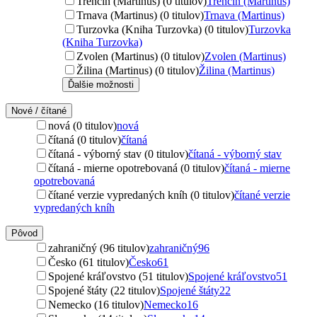
Trenčín (Martinus) (0 titulov)
Trenčín (Martinus)
Trnava (Martinus) (0 titulov)
Trnava (Martinus)
Turzovka (Kniha Turzovka) (0 titulov)
Turzovka
(Kniha Turzovka)
Zvolen (Martinus) (0 titulov)
Zvolen (Martinus)
Žilina (Martinus) (0 titulov)
Žilina (Martinus)
Ďalšie možnosti
Nové / čítané
nová (0 titulov)
nová
čítaná (0 titulov)
čítaná
čítaná - výborný stav (0 titulov)
čítaná - výborný stav
čítaná - mierne opotrebovaná (0 titulov)
čítaná - mierne
opotrebovaná
čítané verzie vypredaných kníh (0 titulov)
čítané verzie
vypredaných kníh
Pôvod
zahraničný (96 titulov)
zahraničný
96
Česko (61 titulov)
Česko
61
Spojené kráľovstvo (51 titulov)
Spojené kráľovstvo
51
Spojené štáty (22 titulov)
Spojené štáty
22
Nemecko (16 titulov)
Nemecko
16