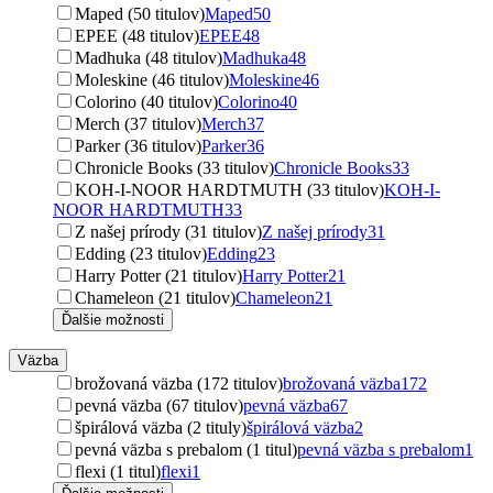
Maped (50 titulov)
Maped
50
EPEE (48 titulov)
EPEE
48
Madhuka (48 titulov)
Madhuka
48
Moleskine (46 titulov)
Moleskine
46
Colorino (40 titulov)
Colorino
40
Merch (37 titulov)
Merch
37
Parker (36 titulov)
Parker
36
Chronicle Books (33 titulov)
Chronicle Books
33
KOH-I-NOOR HARDTMUTH (33 titulov)
KOH-I-
NOOR HARDTMUTH
33
Z našej prírody (31 titulov)
Z našej prírody
31
Edding (23 titulov)
Edding
23
Harry Potter (21 titulov)
Harry Potter
21
Chameleon (21 titulov)
Chameleon
21
Ďalšie možnosti
Väzba
brožovaná väzba (172 titulov)
brožovaná väzba
172
pevná väzba (67 titulov)
pevná väzba
67
špirálová väzba (2 tituly)
špirálová väzba
2
pevná väzba s prebalom (1 titul)
pevná väzba s prebalom
1
flexi (1 titul)
flexi
1