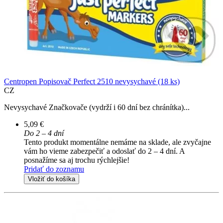
Centropen Popisovač Perfect 2510 nevysychavé (18 ks)
CZ
Nevysychavé Značkovače (vydrží i 60 dní bez chránítka)...
5,09 €
Do 2 – 4 dní
Tento produkt momentálne nemáme na sklade, ale zvyčajne
vám ho vieme zabezpečiť a odoslať do 2 – 4 dní. A
posnažíme sa aj trochu rýchlejšie!
Pridať do zoznamu
Vložiť do košíka