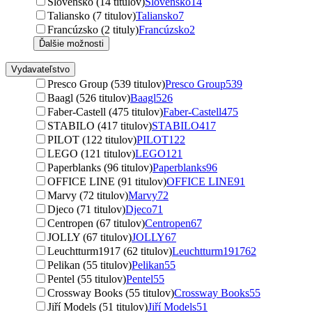
Slovensko (14 titulov)
Slovensko
14
Taliansko (7 titulov)
Taliansko
7
Francúzsko (2 tituly)
Francúzsko
2
Ďalšie možnosti
Vydavateľstvo
Presco Group (539 titulov)
Presco Group
539
Baagl (526 titulov)
Baagl
526
Faber-Castell (475 titulov)
Faber-Castell
475
STABILO (417 titulov)
STABILO
417
PILOT (122 titulov)
PILOT
122
LEGO (121 titulov)
LEGO
121
Paperblanks (96 titulov)
Paperblanks
96
OFFICE LINE (91 titulov)
OFFICE LINE
91
Marvy (72 titulov)
Marvy
72
Djeco (71 titulov)
Djeco
71
Centropen (67 titulov)
Centropen
67
JOLLY (67 titulov)
JOLLY
67
Leuchtturm1917 (62 titulov)
Leuchtturm1917
62
Pelikan (55 titulov)
Pelikan
55
Pentel (55 titulov)
Pentel
55
Crossway Books (55 titulov)
Crossway Books
55
Jiří Models (51 titulov)
Jiří Models
51