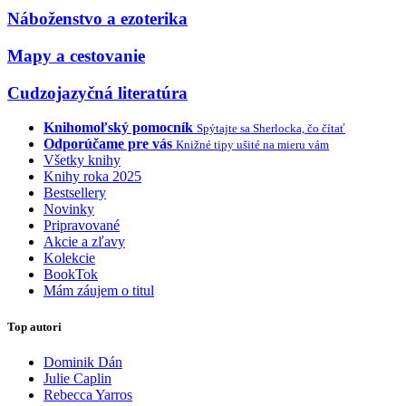
Náboženstvo a ezoterika
Mapy a cestovanie
Cudzojazyčná literatúra
Knihomoľský pomocník
Spýtajte sa Sherlocka, čo čítať
Odporúčame pre vás
Knižné tipy ušité na mieru vám
Všetky knihy
Knihy roka 2025
Bestsellery
Novinky
Pripravované
Akcie a zľavy
Kolekcie
BookTok
Mám záujem o titul
Top autori
Dominik Dán
Julie Caplin
Rebecca Yarros