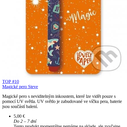
TOP #10
Magické pero Steve
Magické pero s neviditelným inkoustem, které lze vidět pouze s
pomocí UV světla. UV světlo je zabudované ve víčku pera, baterie
jsou součástí balení.
5,00 €
Do 2 – 7 dní
Tento produkt momentálne nemáme na sklade, ale zvyčajne