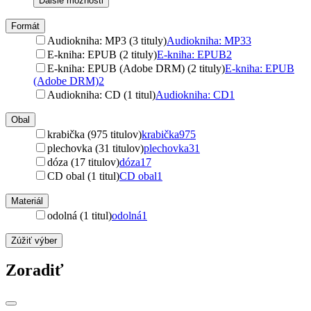
Ďalšie možnosti
Formát
Audiokniha: MP3 (3 tituly)
Audiokniha: MP3
3
E-kniha: EPUB (2 tituly)
E-kniha: EPUB
2
E-kniha: EPUB (Adobe DRM) (2 tituly)
E-kniha: EPUB
(Adobe DRM)
2
Audiokniha: CD (1 titul)
Audiokniha: CD
1
Obal
krabička (975 titulov)
krabička
975
plechovka (31 titulov)
plechovka
31
dóza (17 titulov)
dóza
17
CD obal (1 titul)
CD obal
1
Materiál
odolná (1 titul)
odolná
1
Zúžiť výber
Zoradiť