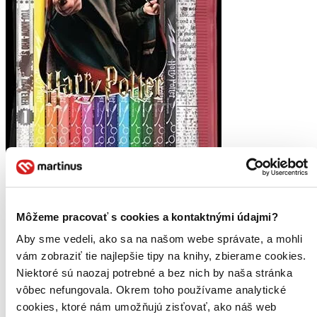
Harry Potter - Pastelky v PVC kapse
Môžeme pracovať s cookies a kontaktnými údajmi?
CZ
Aby sme vedeli, ako sa na našom webe správate, a mohli
Balení obsahuje 12 trojhranných pastelek a ořezávátko v praktickém
vám zobraziť tie najlepšie tipy na knihy, zbierame cookies.
uzavíratelném pouzdře...
Niektoré sú naozaj potrebné a bez nich by naša stránka
5,60 €
vôbec nefungovala. Okrem toho používame analytické
Na sklade 3 ks
cookies, ktoré nám umožňujú zisťovať, ako náš web
Tento produkt máme síce aktuálne na sklade, máme však už