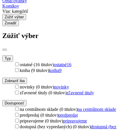
Omaľovánky
Komiksy
Viac kategórií
Zúžiť výber
Zoradiť
Zúžiť výber
Typ
ostatné (16 titulov)
ostatné
16
kniha (9 titulov)
kniha
9
Zobraziť iba
novinky (0 titulov)
novinky
zľavnené tituly (0 titulov)
zľavnené tituly
Dostupnosť
na centrálnom sklade (0 titulov)
na centrálnom sklade
predpredaj (0 titulov)
predpredaj
pripravujeme (0 titulov)
pripravujeme
dostupná (bez vypredaných) (0 titulov)
dostupná (bez