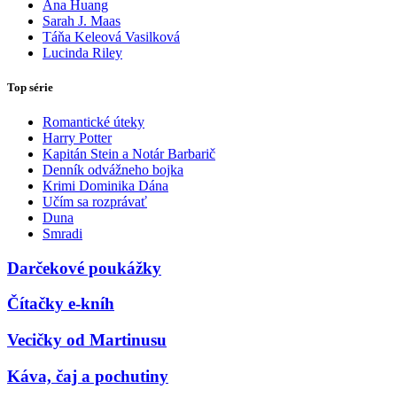
Ana Huang
Sarah J. Maas
Táňa Keleová Vasilková
Lucinda Riley
Top série
Romantické úteky
Harry Potter
Kapitán Stein a Notár Barbarič
Denník odvážneho bojka
Krimi Dominika Dána
Učím sa rozprávať
Duna
Smradi
Darčekové poukážky
Čítačky e-kníh
Vecičky od Martinusu
Káva, čaj a pochutiny