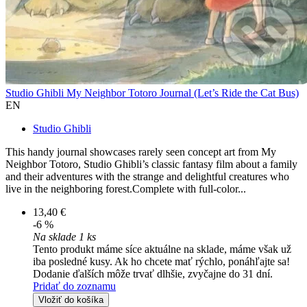
Studio Ghibli My Neighbor Totoro Journal (Let’s Ride the Cat Bus)
EN
Studio Ghibli
This handy journal showcases rarely seen concept art from My
Neighbor Totoro, Studio Ghibli’s classic fantasy film about a family
and their adventures with the strange and delightful creatures who
live in the neighboring forest.Complete with full-color...
13,40 €
-6 %
Na sklade 1 ks
Tento produkt máme síce aktuálne na sklade, máme však už
iba posledné kusy. Ak ho chcete mať rýchlo, ponáhľajte sa!
Dodanie ďalších môže trvať dlhšie, zvyčajne do 31 dní.
Pridať do zoznamu
Vložiť do košíka