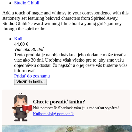
Studio Ghibli
Add a touch of magic and whimsy to your correspondence with this
stationery set featuring beloved characters from Spirited Away,
Studio Ghibli’s award-winning film about a young girl’s journey
through the spirit realm.
Kniha
44,60 €
Viac ako 30 dní
Tento produkt je na objednávku a jeho dodanie môže trvať aj
viac ako 30 dní. Urobíme však všetko pre to, aby sme vašu
objednávku odoslali čo najskôr a o jej ceste vás budeme včas
informovať.
Pridať do zoznamu
Vložiť do košíka
Chcete poradiť knihu?
Náš pomocník Sherlock vám ju s radosťou vypátra!
Knihomoľský pomocník