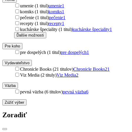
umenie (1 titul)
umenie
1
komiks (1 titul)
komiks
1
pečenie (1 titul)
pečenie
1
recepty (1 titul)
recepty
1
kuchárske špeciality (1 titul)
kuchárske špeciality
1
Ďalšie možnosti
Pre koho
pre dospelých (1 titul)
pre dospelých
1
Vydavateľstvo
Chronicle Books (21 titulov)
Chronicle Books
21
Viz Media (2 tituly)
Viz Media
2
Väzba
pevná väzba (6 titulov)
pevná väzba
6
Zúžiť výber
Zoradiť