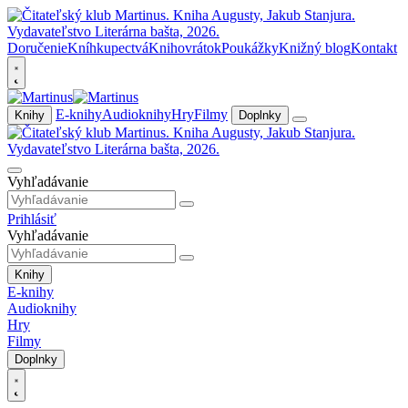
Doručenie
Kníhkupectvá
Knihovrátok
Poukážky
Knižný blog
Kontakt
E-knihy
Audioknihy
Hry
Filmy
Knihy
Doplnky
Vyhľadávanie
Prihlásiť
Vyhľadávanie
Knihy
E-knihy
Audioknihy
Hry
Filmy
Doplnky