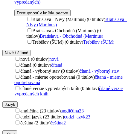
vypredaných)
Dostupnosť v kníhkupectve
Bratislava - Nivy (Martinus) (0 titulov)
Bratislava -
Nivy (Martinus)
Bratislava - Obchodná (Martinus) (0
titulov)
Bratislava - Obchodná (Martinus)
Trebišov (ŠUM) (0 titulov)
Trebišov (ŠUM)
Nové / čítané
nová (0 titulov)
nová
čítaná (0 titulov)
čítaná
čítaná - výborný stav (0 titulov)
čítaná - výborný stav
čítaná - mierne opotrebovaná (0 titulov)
čítaná - mierne
opotrebovaná
čítané verzie vypredaných kníh (0 titulov)
čítané verzie
vypredaných kníh
Jazyk
angličtina (23 titulov)
angličtina
23
cudzí jazyk (23 titulov)
cudzí jazyk
23
čeština (2 tituly)
čeština
2
Téma