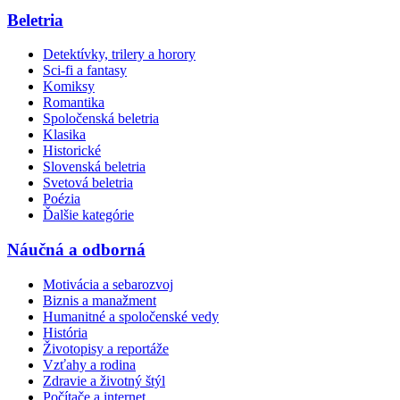
Beletria
Detektívky, trilery a horory
Sci-fi a fantasy
Komiksy
Romantika
Spoločenská beletria
Klasika
Historické
Slovenská beletria
Svetová beletria
Poézia
Ďalšie kategórie
Náučná a odborná
Motivácia a sebarozvoj
Biznis a manažment
Humanitné a spoločenské vedy
História
Životopisy a reportáže
Vzťahy a rodina
Zdravie a životný štýl
Počítače a internet