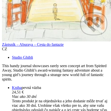
Zápisník – Aburaya – Cesta do fantazie
CZ
Studio Ghibli
This handy journal showcases rarely seen concept art from Spirited
Away, Studio Ghibli’s award-winning fantasy adventure about a
young girl’s journey through a strange new world full of fantastic
spirits.
Kniha
pevná väzba
24,51 €
Viac ako 30 dní
Tento produkt je na objednávku a jeho dodanie môže trvať aj
viac ako 30 dní. Urobíme však všetko pre to, aby sme vašu
objednávku odoslali čo najskôr a o jej ceste vás budeme včas