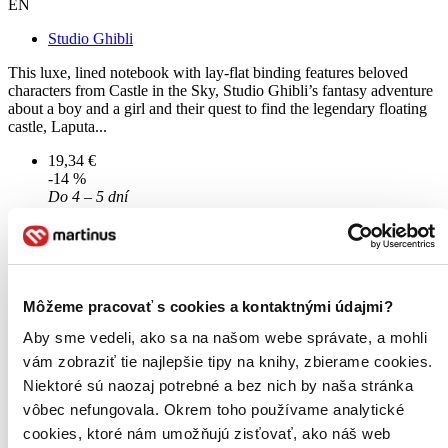
EN
Studio Ghibli
This luxe, lined notebook with lay-flat binding features beloved
characters from Castle in the Sky, Studio Ghibli’s fantasy adventure
about a boy and a girl and their quest to find the legendary floating
castle, Laputa...
19,34 €
-14 %
Do 4 – 5 dní
Tento produkt momentálne nemáme na sklade, ale zvyčajne
vám ho vieme zabezpečiť a odoslať do 4 – 5 dní. A
posnažíme sa aj trochu rýchlejšie!
Pridať do zoznamu
Vložiť do košíka
Môžeme pracovať s cookies a kontaktnými údajmi?
Aby sme vedeli, ako sa na našom webe správate, a mohli
vám zobraziť tie najlepšie tipy na knihy, zbierame cookies.
Niektoré sú naozaj potrebné a bez nich by naša stránka
vôbec nefungovala. Okrem toho používame analytické
cookies, ktoré nám umožňujú zisťovať, ako náš web