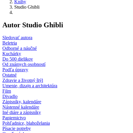
Knihy
Studio Ghibli
Autor Studio Ghibli
Sledovať autora
Beletria
Odborné a náučné
Kuchárky
Do 500 dielikov
Od známych osobností
Podľa úpravy
Ostatné
Zdravie a životný štýl
Umenie, dizajn a architektúra
Film
Divadlo
Zápisníky, kalendáre
Nástenné kalendáre
Iné diáre a zápisníky
Papiernictvo
Pohľadnice, blahoželania
Písacie potreby