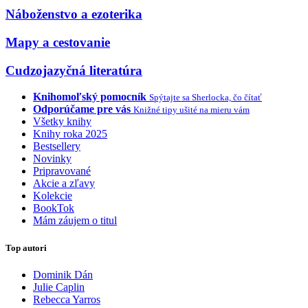
Náboženstvo a ezoterika
Mapy a cestovanie
Cudzojazyčná literatúra
Knihomoľský pomocník
Spýtajte sa Sherlocka, čo čítať
Odporúčame pre vás
Knižné tipy ušité na mieru vám
Všetky knihy
Knihy roka 2025
Bestsellery
Novinky
Pripravované
Akcie a zľavy
Kolekcie
BookTok
Mám záujem o titul
Top autori
Dominik Dán
Julie Caplin
Rebecca Yarros