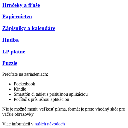
Hrnčeky a fľaše
Papiernictvo
Zápisníky a kalendáre
Hudba
LP platne
Puzzle
Prečítate na zariadeniach:
Pocketbook
Kindle
Smartfón či tablet s príslušnou aplikáciou
Počítač s príslušnou aplikáciou
Nie je možné meniť veľkosť písma, formát je preto vhodný skôr pre
väčšie obrazovky.
Viac informácií v
našich návodoch