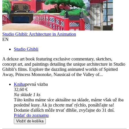
Studio Ghibli: Architecture in Animation
EN
Studio Ghibli
A deluxe art book featuring exclusive commentary, sketches,
concept art, and paintings detailing the unique architecture in Studio
Ghibli’s films. Explore the dazzling animated worlds of Spirited
Away, Princess Mononoke, Nausicaä of the Valley of...
Kniha
pevná väzba
32,60 €
Na sklade 1 ks
Túto knihu máme síce aktuálne na sklade, máme však už iba
posledné kusy. Ak ju chcete mať rýchlo, ponáhľajte sa!
Dodanie ďalších môže trvať dlhšie, zvyčajne do 31 dní.
Pridať do zoznamu
Vložiť do košíka