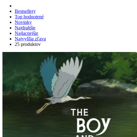
Bestsellery
Top hodnotené
Novinky
Najdrahšie
Najlacnejšie
Najvyššia zľava
25 produktov