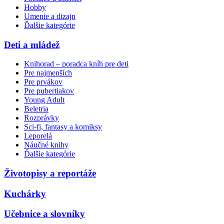
Hobby
Umenie a dizajn
Ďalšie kategórie
Deti a mládež
Knihorad – poradca kníh pre deti
Pre najmenších
Pre prvákov
Pre pubertiakov
Young Adult
Beletria
Rozprávky
Sci-fi, fantasy a komiksy
Leporelá
Náučné knihy
Ďalšie kategórie
Životopisy a reportáže
Kuchárky
Učebnice a slovníky