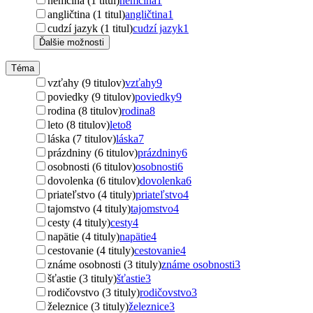
nemčina (1 titul)
nemčina
1
angličtina (1 titul)
angličtina
1
cudzí jazyk (1 titul)
cudzí jazyk
1
Ďalšie možnosti
Téma
vzťahy (9 titulov)
vzťahy
9
poviedky (9 titulov)
poviedky
9
rodina (8 titulov)
rodina
8
leto (8 titulov)
leto
8
láska (7 titulov)
láska
7
prázdniny (6 titulov)
prázdniny
6
osobnosti (6 titulov)
osobnosti
6
dovolenka (6 titulov)
dovolenka
6
priateľstvo (4 tituly)
priateľstvo
4
tajomstvo (4 tituly)
tajomstvo
4
cesty (4 tituly)
cesty
4
napätie (4 tituly)
napätie
4
cestovanie (4 tituly)
cestovanie
4
známe osobnosti (3 tituly)
známe osobnosti
3
šťastie (3 tituly)
šťastie
3
rodičovstvo (3 tituly)
rodičovstvo
3
železnice (3 tituly)
železnice
3