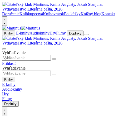
Doručenie
Kníhkupectvá
Knihovrátok
Poukážky
Knižný blog
Kontakt
E-knihy
Audioknihy
Hry
Filmy
Knihy
Doplnky
Vyhľadávanie
Prihlásiť
Vyhľadávanie
Knihy
E-knihy
Audioknihy
Hry
Filmy
Doplnky