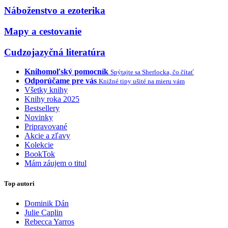
Náboženstvo a ezoterika
Mapy a cestovanie
Cudzojazyčná literatúra
Knihomoľský pomocník
Spýtajte sa Sherlocka, čo čítať
Odporúčame pre vás
Knižné tipy ušité na mieru vám
Všetky knihy
Knihy roka 2025
Bestsellery
Novinky
Pripravované
Akcie a zľavy
Kolekcie
BookTok
Mám záujem o titul
Top autori
Dominik Dán
Julie Caplin
Rebecca Yarros