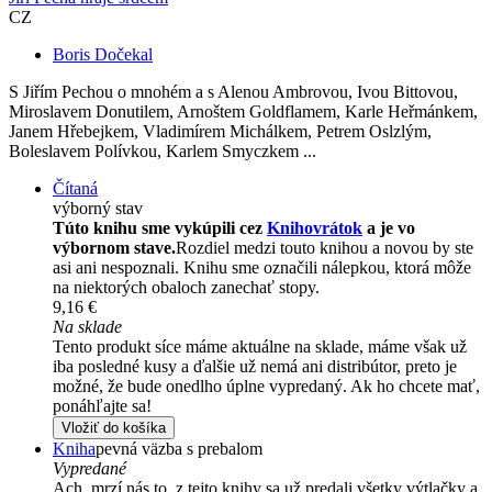
CZ
Boris Dočekal
S Jiřím Pechou o mnohém a s Alenou Ambrovou, Ivou Bittovou,
Miroslavem Donutilem, Arnoštem Goldflamem, Karle Heřmánkem,
Janem Hřebejkem, Vladimírem Michálkem, Petrem Oslzlým,
Boleslavem Polívkou, Karlem Smyczkem ...
Čítaná
výborný stav
Túto knihu sme vykúpili cez
Knihovrátok
a je vo
výbornom stave.
Rozdiel medzi touto knihou a novou by ste
asi ani nespoznali. Knihu sme označili nálepkou, ktorá môže
na niektorých obaloch zanechať stopy.
9,16 €
Na sklade
Tento produkt síce máme aktuálne na sklade, máme však už
iba posledné kusy a ďalšie už nemá ani distribútor, preto je
možné, že bude onedlho úplne vypredaný. Ak ho chcete mať,
ponáhľajte sa!
Vložiť do košíka
Kniha
pevná väzba s prebalom
Vypredané
Ach, mrzí nás to, z tejto knihy sa už predali všetky výtlačky a