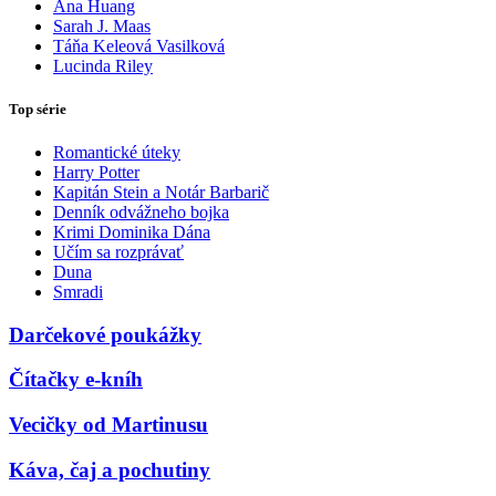
Ana Huang
Sarah J. Maas
Táňa Keleová Vasilková
Lucinda Riley
Top série
Romantické úteky
Harry Potter
Kapitán Stein a Notár Barbarič
Denník odvážneho bojka
Krimi Dominika Dána
Učím sa rozprávať
Duna
Smradi
Darčekové poukážky
Čítačky e-kníh
Vecičky od Martinusu
Káva, čaj a pochutiny