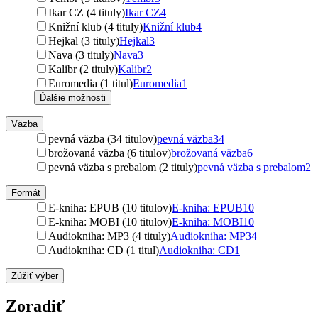
Ikar CZ (4 tituly)
Ikar CZ
4
Knižní klub (4 tituly)
Knižní klub
4
Hejkal (3 tituly)
Hejkal
3
Nava (3 tituly)
Nava
3
Kalibr (2 tituly)
Kalibr
2
Euromedia (1 titul)
Euromedia
1
Ďalšie možnosti
Väzba
pevná väzba (34 titulov)
pevná väzba
34
brožovaná väzba (6 titulov)
brožovaná väzba
6
pevná väzba s prebalom (2 tituly)
pevná väzba s prebalom
2
Formát
E-kniha: EPUB (10 titulov)
E-kniha: EPUB
10
E-kniha: MOBI (10 titulov)
E-kniha: MOBI
10
Audiokniha: MP3 (4 tituly)
Audiokniha: MP3
4
Audiokniha: CD (1 titul)
Audiokniha: CD
1
Zúžiť výber
Zoradiť