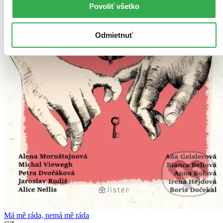
Povoliť všetko
Odmietnuť
Má mě ráda, nemá mě ráda