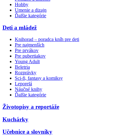
Hobby
Umenie a dizajn
Ďalšie kategórie
Deti a mládež
Knihorad – poradca kníh pre deti
Pre najmenších
Pre prvákov
Pre pubertiakov
Young Adult
Beletria
Rozprávky
Sci-fi, fantasy a komiksy
Leporelá
Náučné knihy
Ďalšie kategórie
Životopisy a reportáže
Kuchárky
Učebnice a slovníky