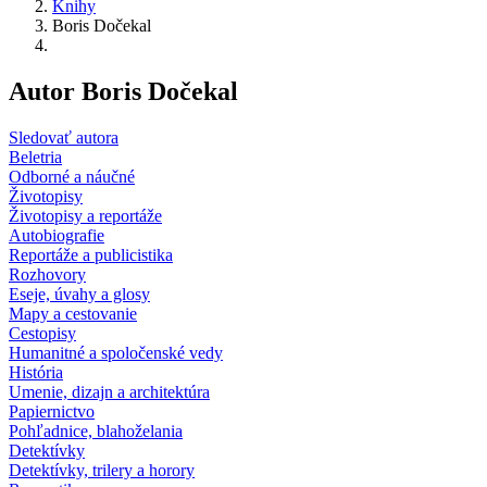
Knihy
Boris Dočekal
Autor Boris Dočekal
Sledovať autora
Beletria
Odborné a náučné
Životopisy
Životopisy a reportáže
Autobiografie
Reportáže a publicistika
Rozhovory
Eseje, úvahy a glosy
Mapy a cestovanie
Cestopisy
Humanitné a spoločenské vedy
História
Umenie, dizajn a architektúra
Papiernictvo
Pohľadnice, blahoželania
Detektívky
Detektívky, trilery a horory