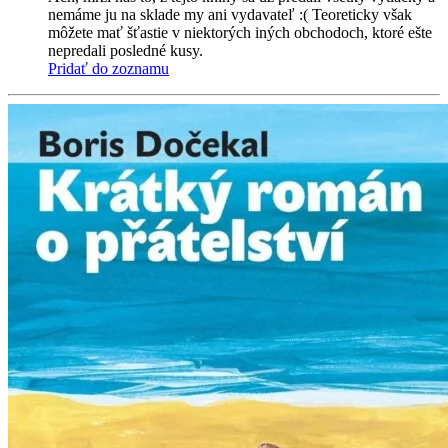
nemáme ju na sklade my ani vydavateľ :( Teoreticky však
môžete mať šťastie v niektorých iných obchodoch, ktoré ešte
nepredali posledné kusy.
Pridať do zoznamu