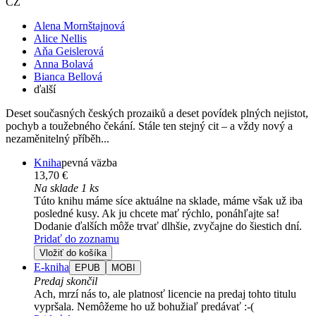
CZ
Alena Mornštajnová
Alice Nellis
Aňa Geislerová
Anna Bolavá
Bianca Bellová
ďalší
Deset současných českých prozaiků a deset povídek plných nejistot,
pochyb a toužebného čekání. Stále ten stejný cit – a vždy nový a
nezaměnitelný příběh...
Kniha
pevná väzba
13,70 €
Na sklade 1 ks
Túto knihu máme síce aktuálne na sklade, máme však už iba
posledné kusy. Ak ju chcete mať rýchlo, ponáhľajte sa!
Dodanie ďalších môže trvať dlhšie, zvyčajne do šiestich dní.
Pridať do zoznamu
Vložiť do košíka
E-kniha
EPUB
MOBI
Predaj skončil
Ach, mrzí nás to, ale platnosť licencie na predaj tohto titulu
vypršala. Nemôžeme ho už bohužiaľ predávať :-(