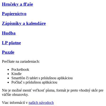
Hrnčeky a fľaše
Papiernictvo
Zápisníky a kalendáre
Hudba
LP platne
Puzzle
Prečítate na zariadeniach:
Pocketbook
Kindle
Smartfón či tablet s príslušnou aplikáciou
Počítač s príslušnou aplikáciou
Nie je možné meniť veľkosť písma, formát je preto vhodný skôr pre
väčšie obrazovky.
Viac informácií v
našich návodoch