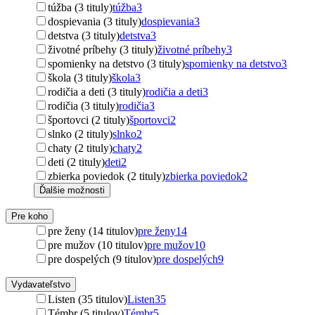
túžba (3 tituly)
túžba
3
dospievania (3 tituly)
dospievania
3
detstva (3 tituly)
detstva
3
životné príbehy (3 tituly)
životné príbehy
3
spomienky na detstvo (3 tituly)
spomienky na detstvo
3
škola (3 tituly)
škola
3
rodičia a deti (3 tituly)
rodičia a deti
3
rodičia (3 tituly)
rodičia
3
športovci (2 tituly)
športovci
2
slnko (2 tituly)
slnko
2
chaty (2 tituly)
chaty
2
deti (2 tituly)
deti
2
zbierka poviedok (2 tituly)
zbierka poviedok
2
Ďalšie možnosti
Pre koho
pre ženy (14 titulov)
pre ženy
14
pre mužov (10 titulov)
pre mužov
10
pre dospelých (9 titulov)
pre dospelých
9
Vydavateľstvo
Listen (35 titulov)
Listen
35
Témbr (5 titulov)
Témbr
5