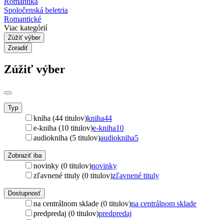
Romantika
Spoločenská beletria
Romantické
Viac kategórií
Zúžiť výber
Zoradiť
Zúžiť výber
Typ
kniha (44 titulov)
kniha
44
e-kniha (10 titulov)
e-kniha
10
audiokniha (5 titulov)
audiokniha
5
Zobraziť iba
novinky (0 titulov)
novinky
zľavnené tituly (0 titulov)
zľavnené tituly
Dostupnosť
na centrálnom sklade (0 titulov)
na centrálnom sklade
predpredaj (0 titulov)
predpredaj