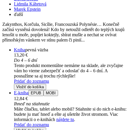
Lidmila Kábrtová
Marek Epstein
ďalší
Zakynthos, Korčula, Sicílie, Francouzská Polynésie… Konečně
začíná vysněná dovolená! Kdo by netoužil odletět do teplých krajů
lenošit u moře, popíjet koktejly, sbírat mušle a nechat se ovívat
přímořským vánkem ve stínu palem či pinií...
Kniha
pevná väzba
13,20 €
Do 4 – 6 dní
Tento produkt momentálne nemáme na sklade, ale zvyčajne
vám ho vieme zabezpečiť a odoslať do 4 – 6 dní. A
posnažíme sa aj trochu rýchlejšie!
Pridať do zoznamu
Vložiť do košíka
E-kniha
EPUB
MOBI
12,84 €
Ihneď na stiahnutie
Máte čítačku, tablet alebo mobil? Stiahnite si do nich e-knihu:
budete ju mať hneď a ešte aj ušetríte život stromom. Viac
informácii o e-knihách
nájdete tu
.
Pridať do zoznamu