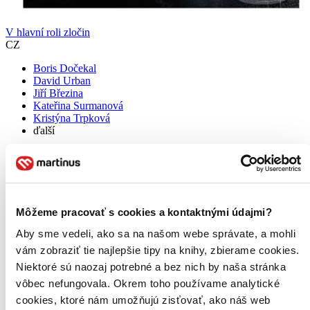
V hlavní roli zločin
CZ
Boris Dočekal
David Urban
Jiří Březina
Kateřina Surmanová
Kristýna Trpková
ďalší
Hvězdy současné české literární scény spojily své síly a připravily
pro čtenáře sbírku dechberoucích detektivních příběhů. Ponořte se
do temných hlubin světa zločinu, užívejte si rafinované zápletky a
nečekaná rozuzlení, zapojte své malé šedé...
Môžeme pracovať s cookies a kontaktnými údajmi?
Kniha
pevná väzba
16,30 €
Aby sme vedeli, ako sa na našom webe správate, a mohli
Na sklade 1 ks
vám zobraziť tie najlepšie tipy na knihy, zbierame cookies.
Túto knihu máme síce aktuálne na sklade, máme však už iba
posledné kusy. Ak ju chcete mať rýchlo, ponáhľajte sa!
Niektoré sú naozaj potrebné a bez nich by naša stránka
Dodanie ďalších môže trvať dlhšie, zvyčajne do šiestich dní.
vôbec nefungovala. Okrem toho používame analytické
Pridať do zoznamu
cookies, ktoré nám umožňujú zisťovať, ako náš web
Vložiť do košíka