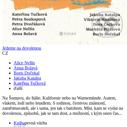
Jedeme na dovolenou
CZ
Alice Nellis
Anna Bolavá
Boris Dočekal
Jakuba Katalpa
Kateřina Tučková
ďalší
Na Šumavu, do Itálie, Kalifornie nebo na Warnemünde. Autem,
vlakem, lodí nebo letadlem. S rodinou, čerstvou známostí,
zaměstnavateli, ale i sama, jen tak s batohem. Míst, kam se vydat na
dovolenou, způsobů, jak se tam dost, a možností, s kým onen čas...
Kniha
pevná väzba