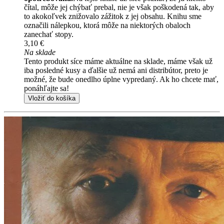
čítal, môže jej chýbať prebal, nie je však poškodená tak, aby
to akokoľvek znižovalo zážitok z jej obsahu. Knihu sme
označili nálepkou, ktorá môže na niektorých obaloch
zanechať stopy.
3,10 €
Na sklade
Tento produkt síce máme aktuálne na sklade, máme však už
iba posledné kusy a ďalšie už nemá ani distribútor, preto je
možné, že bude onedlho úplne vypredaný. Ak ho chcete mať,
ponáhľajte sa!
Vložiť do košíka