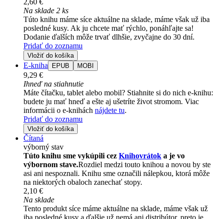
2,60 €
Na sklade 2 ks
Túto knihu máme síce aktuálne na sklade, máme však už iba
posledné kusy. Ak ju chcete mať rýchlo, ponáhľajte sa!
Dodanie ďalších môže trvať dlhšie, zvyčajne do 30 dní.
Pridať do zoznamu
Vložiť do košíka
E-kniha
EPUB
MOBI
9,29 €
Ihneď na stiahnutie
Máte čítačku, tablet alebo mobil? Stiahnite si do nich e-knihu:
budete ju mať hneď a ešte aj ušetríte život stromom. Viac
informácii o e-knihách
nájdete tu
.
Pridať do zoznamu
Vložiť do košíka
Čítaná
výborný stav
Túto knihu sme vykúpili cez
Knihovrátok
a je vo
výbornom stave.
Rozdiel medzi touto knihou a novou by ste
asi ani nespoznali. Knihu sme označili nálepkou, ktorá môže
na niektorých obaloch zanechať stopy.
2,10 €
Na sklade
Tento produkt síce máme aktuálne na sklade, máme však už
iba posledné kusy a ďalšie už nemá ani distribútor, preto je