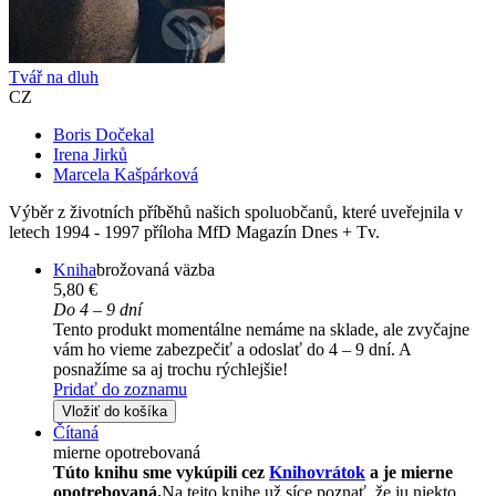
Tvář na dluh
CZ
Boris Dočekal
Irena Jirků
Marcela Kašpárková
Výběr z životních příběhů našich spoluobčanů, které uveřejnila v
letech 1994 - 1997 příloha MfD Magazín Dnes + Tv.
Kniha
brožovaná väzba
5,80 €
Do 4 – 9 dní
Tento produkt momentálne nemáme na sklade, ale zvyčajne
vám ho vieme zabezpečiť a odoslať do 4 – 9 dní. A
posnažíme sa aj trochu rýchlejšie!
Pridať do zoznamu
Vložiť do košíka
Čítaná
mierne opotrebovaná
Túto knihu sme vykúpili cez
Knihovrátok
a je mierne
opotrebovaná.
Na tejto knihe už síce poznať, že ju niekto