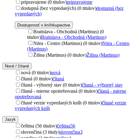
pripravujeme (0 titulov)
pripravujeme
dostupná (bez vypredaných) (0 titulov)
dostupná (bez
vypredaných)
Dostupnosť v kníhkupectve
Bratislava - Obchodná (Martinus) (0
titulov)
Bratislava - Obchodná (Martinus)
Nitra - Centro (Martinus) (0 titulov)
Nitra - Centro
(Martinus)
Žilina (Martinus) (0 titulov)
Žilina (Martinus)
Nové / čítané
nová (0 titulov)
nová
čítaná (0 titulov)
čítaná
čítaná - výborný stav (0 titulov)
čítaná - výborný stav
čítaná - mierne opotrebovaná (0 titulov)
čítaná - mierne
opotrebovaná
čítané verzie vypredaných kníh (0 titulov)
čítané verzie
vypredaných kníh
Jazyk
čeština (56 titulov)
čeština
56
slovenčina (3 tituly)
slovenčina
3