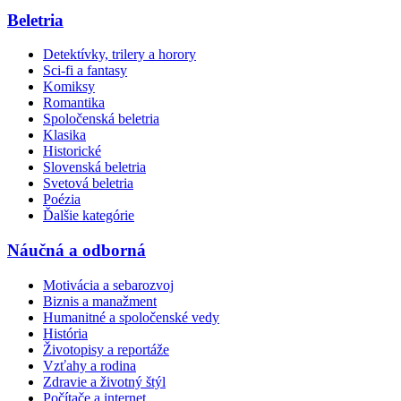
Beletria
Detektívky, trilery a horory
Sci-fi a fantasy
Komiksy
Romantika
Spoločenská beletria
Klasika
Historické
Slovenská beletria
Svetová beletria
Poézia
Ďalšie kategórie
Náučná a odborná
Motivácia a sebarozvoj
Biznis a manažment
Humanitné a spoločenské vedy
História
Životopisy a reportáže
Vzťahy a rodina
Zdravie a životný štýl
Počítače a internet