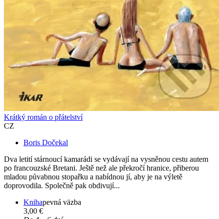
Krátký román o přátelství
CZ
Boris Dočekal
Dva letití stárnoucí kamarádi se vydávají na vysněnou cestu autem
po francouzské Bretani. Ještě než ale překročí hranice, přiberou
mladou půvabnou stopařku a nabídnou jí, aby je na výletě
doprovodila. Společně pak obdivují...
Kniha
pevná väzba
3,00 €