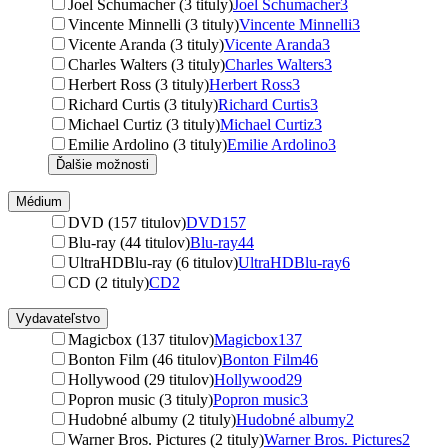
Joel Schumacher (3 tituly)
Joel Schumacher
3
Vincente Minnelli (3 tituly)
Vincente Minnelli
3
Vicente Aranda (3 tituly)
Vicente Aranda
3
Charles Walters (3 tituly)
Charles Walters
3
Herbert Ross (3 tituly)
Herbert Ross
3
Richard Curtis (3 tituly)
Richard Curtis
3
Michael Curtiz (3 tituly)
Michael Curtiz
3
Emilie Ardolino (3 tituly)
Emilie Ardolino
3
Ďalšie možnosti
Médium
DVD (157 titulov)
DVD
157
Blu-ray (44 titulov)
Blu-ray
44
UltraHDBlu-ray (6 titulov)
UltraHDBlu-ray
6
CD (2 tituly)
CD
2
Vydavateľstvo
Magicbox (137 titulov)
Magicbox
137
Bonton Film (46 titulov)
Bonton Film
46
Hollywood (29 titulov)
Hollywood
29
Popron music (3 tituly)
Popron music
3
Hudobné albumy (2 tituly)
Hudobné albumy
2
Warner Bros. Pictures (2 tituly)
Warner Bros. Pictures
2