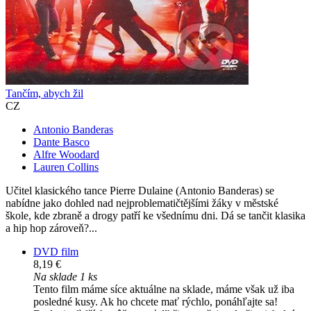
Tančím, abych žil
CZ
Antonio Banderas
Dante Basco
Alfre Woodard
Lauren Collins
Učitel klasického tance Pierre Dulaine (Antonio Banderas) se
nabídne jako dohled nad nejproblematičtějšími žáky v městské
škole, kde zbraně a drogy patří ke všednímu dni. Dá se tančit klasika
a hip hop zároveň?...
DVD film
8,19 €
Na sklade 1 ks
Tento film máme síce aktuálne na sklade, máme však už iba
posledné kusy. Ak ho chcete mať rýchlo, ponáhľajte sa!