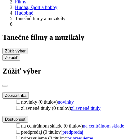
Filmy
Hudba, šport a hobby
Hudobné
Tanečné filmy a muzikály
Tanečné filmy a muzikály
Zúžiť výber
Zoradiť
Zúžiť výber
Zobraziť iba
novinky (0 titulov)
novinky
zľavnené tituly (0 titulov)
zľavnené tituly
Dostupnosť
na centrálnom sklade (0 titulov)
na centrálnom sklade
predpredaj (0 titulov)
predpredaj
pripravujeme (0 titulov)
pripravujeme