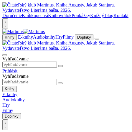
Doručenie
Kníhkupectvá
Knihovrátok
Poukážky
Knižný blog
Kontakt
E-knihy
Audioknihy
Hry
Filmy
Knihy
Doplnky
Vyhľadávanie
Prihlásiť
Vyhľadávanie
Knihy
E-knihy
Audioknihy
Hry
Filmy
Doplnky