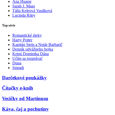
Ana Huang
Sarah J. Maas
Táňa Keleová Vasilková
Lucinda Riley
Top série
Romantické úteky
Harry Potter
Kapitán Stein a Notár Barbarič
Denník odvážneho bojka
Krimi Dominika Dána
Učím sa rozprávať
Duna
Smradi
Darčekové poukážky
Čítačky e-kníh
Vecičky od Martinusu
Káva, čaj a pochutiny