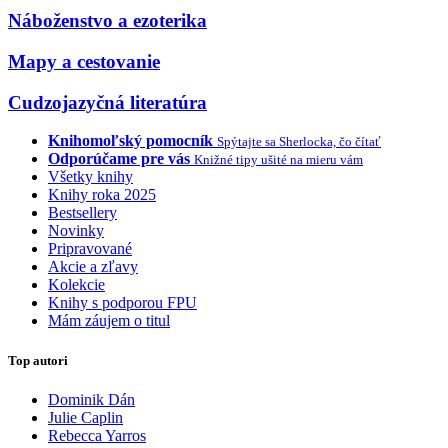
Náboženstvo a ezoterika
Mapy a cestovanie
Cudzojazyčná literatúra
Knihomoľský pomocník
Spýtajte sa Sherlocka, čo čítať
Odporúčame pre vás
Knižné tipy ušité na mieru vám
Všetky knihy
Knihy roka 2025
Bestsellery
Novinky
Pripravované
Akcie a zľavy
Kolekcie
Knihy s podporou FPU
Mám záujem o titul
Top autori
Dominik Dán
Julie Caplin
Rebecca Yarros