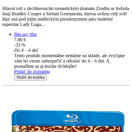
Hlavní roli v dechberoucím romantickém dramatu Zrodila se hvězda
hrají Bradley Cooper a Stefani Germanotta, kterou ovšem celý svět
lépe zná pod jejím uměleckým pseudonymem jako hudební
superstar Lady Gaga...
Blu-ray film
7,80 €
-33 %
Do 4 – 6 dní
Tento produkt momentálne nemáme na sklade, ale zvyčajne
vám ho vieme zabezpečiť a odoslať do 4 – 6 dní. A
posnažíme sa aj trochu rýchlejšie!
Pridať do zoznamu
Vložiť do košíka