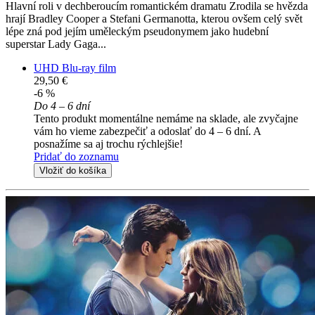
Hlavní roli v dechberoucím romantickém dramatu Zrodila se hvězda
hrají Bradley Cooper a Stefani Germanotta, kterou ovšem celý svět
lépe zná pod jejím uměleckým pseudonymem jako hudební
superstar Lady Gaga...
UHD Blu-ray film
29,50 €
-6 %
Do 4 – 6 dní
Tento produkt momentálne nemáme na sklade, ale zvyčajne
vám ho vieme zabezpečiť a odoslať do 4 – 6 dní. A
posnažíme sa aj trochu rýchlejšie!
Pridať do zoznamu
Vložiť do košíka