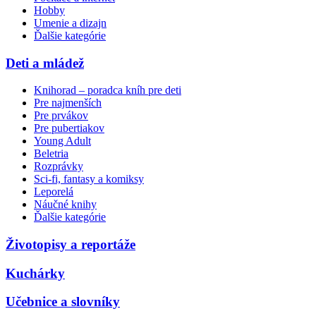
Hobby
Umenie a dizajn
Ďalšie kategórie
Deti a mládež
Knihorad – poradca kníh pre deti
Pre najmenších
Pre prvákov
Pre pubertiakov
Young Adult
Beletria
Rozprávky
Sci-fi, fantasy a komiksy
Leporelá
Náučné knihy
Ďalšie kategórie
Životopisy a reportáže
Kuchárky
Učebnice a slovníky