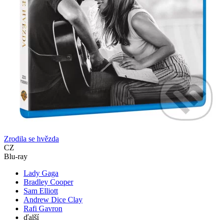
Zrodila se hvězda
CZ
Blu-ray
Lady Gaga
Bradley Cooper
Sam Elliott
Andrew Dice Clay
Rafi Gavron
ďalší