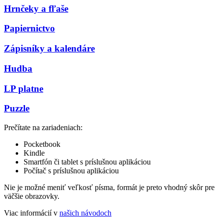
Hrnčeky a fľaše
Papiernictvo
Zápisníky a kalendáre
Hudba
LP platne
Puzzle
Prečítate na zariadeniach:
Pocketbook
Kindle
Smartfón či tablet s príslušnou aplikáciou
Počítač s príslušnou aplikáciou
Nie je možné meniť veľkosť písma, formát je preto vhodný skôr pre
väčšie obrazovky.
Viac informácií v
našich návodoch