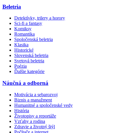
Beletria
Detektívky, trilery a horory
Sci-fi a fantasy
Komiksy
Romantika
Spoločenská beletria
Klasika
Historické
Slovenská beletria
Svetová beletria
Poézia
Ďalšie kategórie
Náučná a odborná
Motivácia a sebarozvoj
Biznis a manažment
Humanitné a spoločenské vedy
História
Životopisy a reportáže
Vzťahy a rodina
Zdravie a životný štýl
Počítače a internet