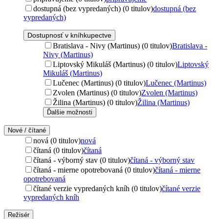
dostupná (bez vypredaných) (0 titulov)
dostupná (bez
vypredaných)
Dostupnosť v kníhkupectve
Bratislava - Nivy (Martinus) (0 titulov)
Bratislava -
Nivy (Martinus)
Liptovský Mikuláš (Martinus) (0 titulov)
Liptovský
Mikuláš (Martinus)
Lučenec (Martinus) (0 titulov)
Lučenec (Martinus)
Zvolen (Martinus) (0 titulov)
Zvolen (Martinus)
Žilina (Martinus) (0 titulov)
Žilina (Martinus)
Ďalšie možnosti
Nové / čítané
nová (0 titulov)
nová
čítaná (0 titulov)
čítaná
čítaná - výborný stav (0 titulov)
čítaná - výborný stav
čítaná - mierne opotrebovaná (0 titulov)
čítaná - mierne
opotrebovaná
čítané verzie vypredaných kníh (0 titulov)
čítané verzie
vypredaných kníh
Režisér