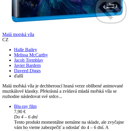
Malá morská víla
CZ
Halle Bailey
Melissa McCarthy
Jacob Tremblay
Javier Bardem
Daveed Diggs
ďalší
Malá mořská víla je dechberoucí hraná verze oblíbené animované
muzikálové klasiky. Překrásná a zvídavá mladá mořská víla se
rozhodne následovat své srdce...
Blu-ray film
7,90 €
Do 4 – 6 dní
Tento produkt momentálne nemáme na sklade, ale zvyčajne
vám ho vieme zabezpečiť a odoslať do 4 – 6 dní. A