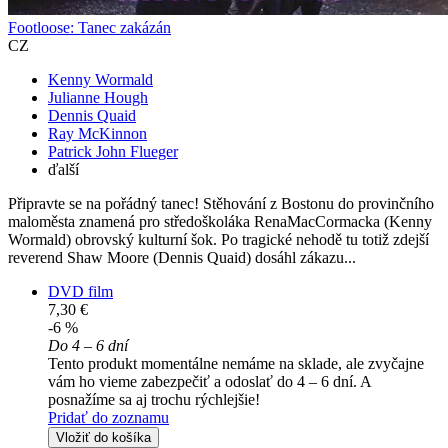
Footloose: Tanec zakázán
CZ
Kenny Wormald
Julianne Hough
Dennis Quaid
Ray McKinnon
Patrick John Flueger
ďalší
Připravte se na pořádný tanec! Stěhování z Bostonu do provinčního
maloměsta znamená pro středoškoláka RenaMacCormacka (Kenny
Wormald) obrovský kulturní šok. Po tragické nehodě tu totiž zdejší
reverend Shaw Moore (Dennis Quaid) dosáhl zákazu...
DVD film
7,30 €
-6 %
Do 4 – 6 dní
Tento produkt momentálne nemáme na sklade, ale zvyčajne
vám ho vieme zabezpečiť a odoslať do 4 – 6 dní. A
posnažíme sa aj trochu rýchlejšie!
Pridať do zoznamu
Vložiť do košíka