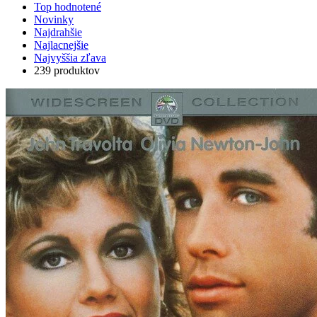
Top hodnotené
Novinky
Najdrahšie
Najlacnejšie
Najvyššia zľava
239 produktov