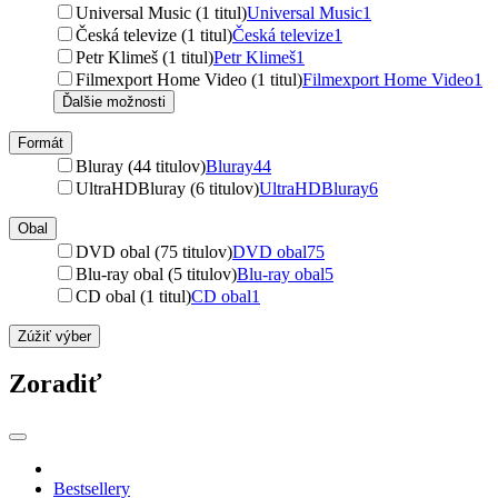
Universal Music (1 titul)
Universal Music
1
Česká televize (1 titul)
Česká televize
1
Petr Klimeš (1 titul)
Petr Klimeš
1
Filmexport Home Video (1 titul)
Filmexport Home Video
1
Ďalšie možnosti
Formát
Bluray (44 titulov)
Bluray
44
UltraHDBluray (6 titulov)
UltraHDBluray
6
Obal
DVD obal (75 titulov)
DVD obal
75
Blu-ray obal (5 titulov)
Blu-ray obal
5
CD obal (1 titul)
CD obal
1
Zúžiť výber
Zoradiť
Bestsellery