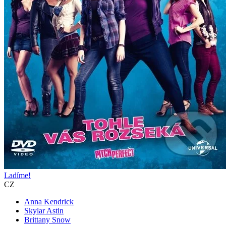
Ladíme!
CZ
Anna Kendrick
Skylar Astin
Brittany Snow