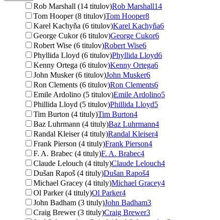
Rob Marshall (14 titulov)
Rob Marshall
14
Tom Hooper (8 titulov)
Tom Hooper
8
Karel Kachyňa (6 titulov)
Karel Kachyňa
6
George Cukor (6 titulov)
George Cukor
6
Robert Wise (6 titulov)
Robert Wise
6
Phyllida Lloyd (6 titulov)
Phyllida Lloyd
6
Kenny Ortega (6 titulov)
Kenny Ortega
6
John Musker (6 titulov)
John Musker
6
Ron Clements (6 titulov)
Ron Clements
6
Emile Ardolino (5 titulov)
Emile Ardolino
5
Phillida Lloyd (5 titulov)
Phillida Lloyd
5
Tim Burton (4 tituly)
Tim Burton
4
Baz Luhrmann (4 tituly)
Baz Luhrmann
4
Randal Kleiser (4 tituly)
Randal Kleiser
4
Frank Pierson (4 tituly)
Frank Pierson
4
F. A. Brabec (4 tituly)
F. A. Brabec
4
Claude Lelouch (4 tituly)
Claude Lelouch
4
Dušan Rapoš (4 tituly)
Dušan Rapoš
4
Michael Gracey (4 tituly)
Michael Gracey
4
Ol Parker (4 tituly)
Ol Parker
4
John Badham (3 tituly)
John Badham
3
Craig Brewer (3 tituly)
Craig Brewer
3