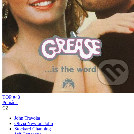
TOP #43
Pomáda
CZ
John Travolta
Olivia Newton-John
Stockard Channing