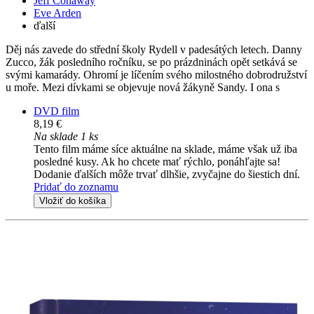
Jeff Conaway
Eve Arden
ďalší
Děj nás zavede do střední školy Rydell v padesátých letech. Danny
Zucco, žák posledního ročníku, se po prázdninách opět setkává se
svými kamarády. Ohromí je líčením svého milostného dobrodružství
u moře. Mezi dívkami se objevuje nová žákyně Sandy. I ona s
DVD film
8,19 €
Na sklade 1 ks
Tento film máme síce aktuálne na sklade, máme však už iba
posledné kusy. Ak ho chcete mať rýchlo, ponáhľajte sa!
Dodanie ďalších môže trvať dlhšie, zvyčajne do šiestich dní.
Pridať do zoznamu
Vložiť do košíka