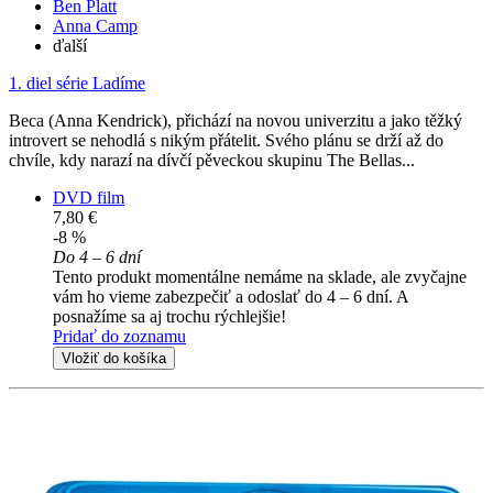
Ben Platt
Anna Camp
ďalší
1. diel série
Ladíme
Beca (Anna Kendrick), přichází na novou univerzitu a jako těžký
introvert se nehodlá s nikým přátelit. Svého plánu se drží až do
chvíle, kdy narazí na dívčí pěveckou skupinu The Bellas...
DVD film
7,80 €
-8 %
Do 4 – 6 dní
Tento produkt momentálne nemáme na sklade, ale zvyčajne
vám ho vieme zabezpečiť a odoslať do 4 – 6 dní. A
posnažíme sa aj trochu rýchlejšie!
Pridať do zoznamu
Vložiť do košíka