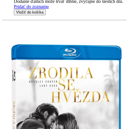
Dodanie ďalších môže trvať dlhšie, zvyčajne do šiestich dní.
Pridať do zoznamu
Vložiť do košíka