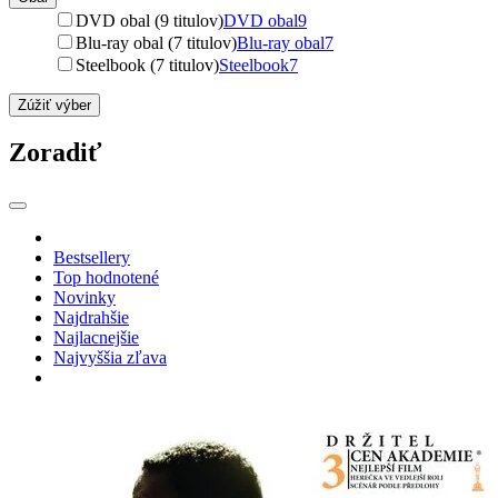
DVD obal (9 titulov)
DVD obal
9
Blu-ray obal (7 titulov)
Blu-ray obal
7
Steelbook (7 titulov)
Steelbook
7
Zúžiť výber
Zoradiť
Bestsellery
Top hodnotené
Novinky
Najdrahšie
Najlacnejšie
Najvyššia zľava