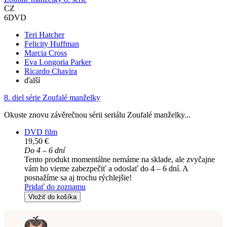
CZ
6DVD
Teri Hatcher
Felicity Huffman
Marcia Cross
Eva Longoria Parker
Ricardo Chavira
ďalší
8. diel série
Zoufalé manželky
Okuste znovu závěrečnou sérii seriálu Zoufalé manželky...
DVD film
19,50 €
Do 4 – 6 dní
Tento produkt momentálne nemáme na sklade, ale zvyčajne
vám ho vieme zabezpečiť a odoslať do 4 – 6 dní. A
posnažíme sa aj trochu rýchlejšie!
Pridať do zoznamu
Vložiť do košíka