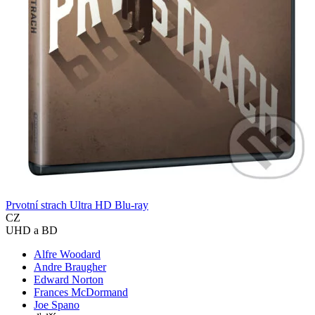
Prvotní strach Ultra HD Blu-ray
CZ
UHD a BD
Alfre Woodard
Andre Braugher
Edward Norton
Frances McDormand
Joe Spano