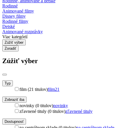
Rodinné, animované a detské
Rodinné
Animované filmy
Disney filmy
Rodinné filmy
Detské
Animované rozprávky
Viac kategórií
Zúžiť výber
Zoradiť
Zúžiť výber
Typ
film (21 titulov)
film
21
Zobraziť iba
novinky (0 titulov)
novinky
zľavnené tituly (0 titulov)
zľavnené tituly
Dostupnosť
na centrálnom sklade (0 titulov)
na centrálnom sklade