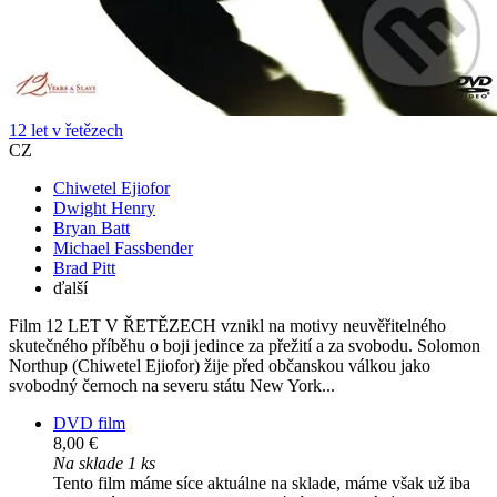
12 let v řetězech
CZ
Chiwetel Ejiofor
Dwight Henry
Bryan Batt
Michael Fassbender
Brad Pitt
ďalší
Film 12 LET V ŘETĚZECH vznikl na motivy neuvěřitelného
skutečného příběhu o boji jedince za přežití a za svobodu. Solomon
Northup (Chiwetel Ejiofor) žije před občanskou válkou jako
svobodný černoch na severu státu New York...
DVD film
8,00 €
Na sklade 1 ks
Tento film máme síce aktuálne na sklade, máme však už iba