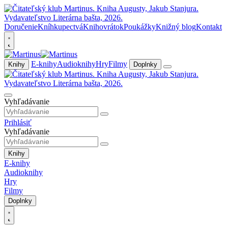
Doručenie
Kníhkupectvá
Knihovrátok
Poukážky
Knižný blog
Kontakt
E-knihy
Audioknihy
Hry
Filmy
Knihy
Doplnky
Vyhľadávanie
Prihlásiť
Vyhľadávanie
Knihy
E-knihy
Audioknihy
Hry
Filmy
Doplnky