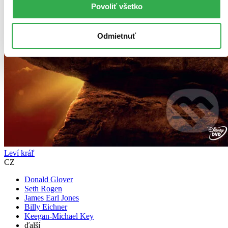
Povoliť všetko
Odmietnuť
Leví kráľ
CZ
Donald Glover
Seth Rogen
James Earl Jones
Billy Eichner
Keegan-Michael Key
ďalší