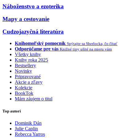
Náboženstvo a ezoterika
Mapy a cestovanie
Cudzojazyčná literatúra
Knihomoľský pomocník
Spýtajte sa Sherlocka, čo čítať
Odporúčame pre vás
Knižné tipy ušité na mieru vám
Všetky knihy
Knihy roka 2025
Bestsellery
Novinky
Pripravované
Akcie a zľavy
Kolekcie
BookTok
Mám záujem o titul
Top autori
Dominik Dán
Julie Caplin
Rebecca Yarros