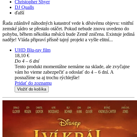
Christopher Shyer
DJ Qualls
ďalší
Řada zdánlivě náhodných katastrof vede k děsivému objevu: vnitřní
zemské jádro se přestalo otáčet. Pokud nebude znovu uvedeno do
pohybu, během několika měsíců bude Země zničena. Existuje jediná
naděje! Vláda připraví přísně tajný projekt a vyšle elitní...
UHD Blu-ray film
18,10 €
Do 4 – 6 dní
Tento produkt momentálne nemáme na sklade, ale zvyčajne
vám ho vieme zabezpečiť a odoslať do 4 – 6 dní. A
posnažíme sa aj trochu rýchlejšie!
Pridať do zoznamu
Vložiť do košíka