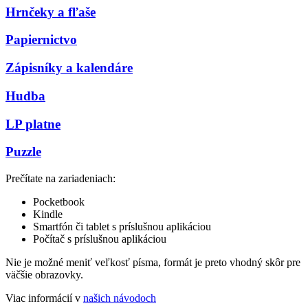
Hrnčeky a fľaše
Papiernictvo
Zápisníky a kalendáre
Hudba
LP platne
Puzzle
Prečítate na zariadeniach:
Pocketbook
Kindle
Smartfón či tablet s príslušnou aplikáciou
Počítač s príslušnou aplikáciou
Nie je možné meniť veľkosť písma, formát je preto vhodný skôr pre
väčšie obrazovky.
Viac informácií v
našich návodoch