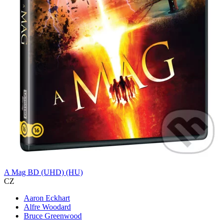
A Mag BD (UHD) (HU)
CZ
Aaron Eckhart
Alfre Woodard
Bruce Greenwood