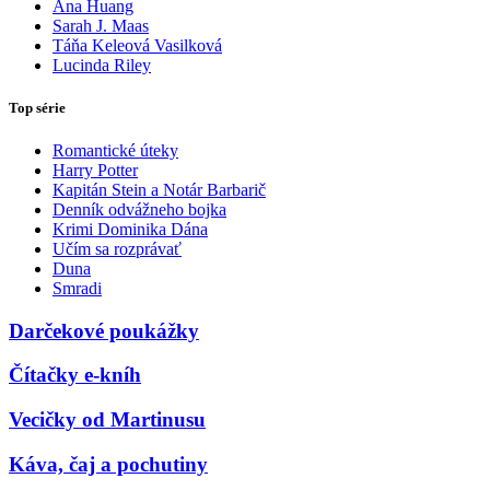
Ana Huang
Sarah J. Maas
Táňa Keleová Vasilková
Lucinda Riley
Top série
Romantické úteky
Harry Potter
Kapitán Stein a Notár Barbarič
Denník odvážneho bojka
Krimi Dominika Dána
Učím sa rozprávať
Duna
Smradi
Darčekové poukážky
Čítačky e-kníh
Vecičky od Martinusu
Káva, čaj a pochutiny