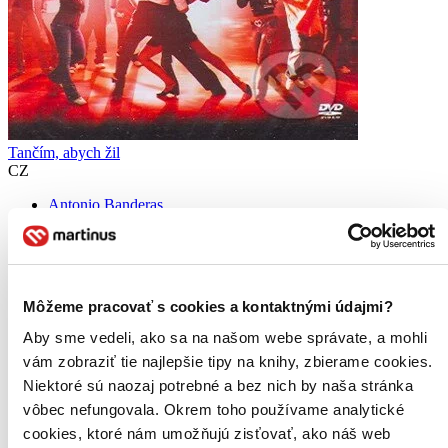
Tančím, abych žil
CZ
Antonio Banderas
Dante Basco
Alfre Woodard
Lauren Collins
Učitel klasického tance Pierre Dulaine (Antonio Banderas) se
Môžeme pracovať s cookies a kontaktnými údajmi?
nabídne jako dohled nad nejproblematičtějšími žáky v městské
škole, kde zbraně a drogy patří ke všednímu dni. Dá se tančit klasika
Aby sme vedeli, ako sa na našom webe správate, a mohli
a hip hop zároveň?...
vám zobraziť tie najlepšie tipy na knihy, zbierame cookies.
DVD film
Niektoré sú naozaj potrebné a bez nich by naša stránka
8,19 €
vôbec nefungovala. Okrem toho používame analytické
Na sklade 1 ks
cookies, ktoré nám umožňujú zisťovať, ako náš web
Tento film máme síce aktuálne na sklade, máme však už iba