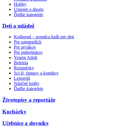
Hobby
Umenie a dizajn
Ďalšie kategórie
Deti a mládež
Knihorad – poradca kníh pre deti
Pre najmenších
Pre prvákov
Pre pubertiakov
Young Adult
Beletria
Rozprávky
Sci-fi, fantasy a komiksy
Leporelá
Náučné knihy
Ďalšie kategórie
Životopisy a reportáže
Kuchárky
Učebnice a slovníky