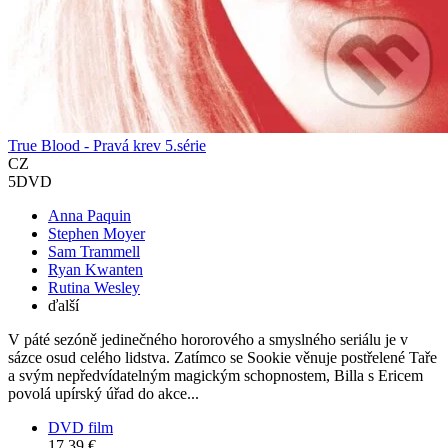
True Blood - Pravá krev 5.série
CZ
5DVD
Anna Paquin
Stephen Moyer
Sam Trammell
Ryan Kwanten
Rutina Wesley
ďalší
V páté sezóně jedinečného hororového a smyslného seriálu je v
sázce osud celého lidstva. Zatímco se Sookie věnuje postřelené Taře
a svým nepředvídatelným magickým schopnostem, Billa s Ericem
povolá upírský úřad do akce...
DVD film
17,39 €