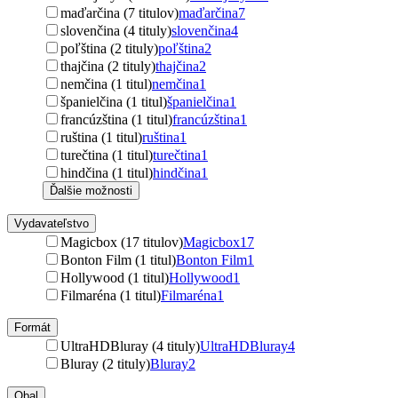
maďarčina (7 titulov)
maďarčina
7
slovenčina (4 tituly)
slovenčina
4
poľština (2 tituly)
poľština
2
thajčina (2 tituly)
thajčina
2
nemčina (1 titul)
nemčina
1
španielčina (1 titul)
španielčina
1
francúzština (1 titul)
francúzština
1
ruština (1 titul)
ruština
1
turečtina (1 titul)
turečtina
1
hindčina (1 titul)
hindčina
1
Ďalšie možnosti
Vydavateľstvo
Magicbox (17 titulov)
Magicbox
17
Bonton Film (1 titul)
Bonton Film
1
Hollywood (1 titul)
Hollywood
1
Filmaréna (1 titul)
Filmaréna
1
Formát
UltraHDBluray (4 tituly)
UltraHDBluray
4
Bluray (2 tituly)
Bluray
2
Obal