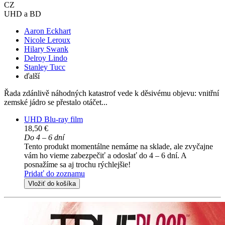
CZ
UHD a BD
Aaron Eckhart
Nicole Leroux
Hilary Swank
Delroy Lindo
Stanley Tucc
ďalší
Řada zdánlivě náhodných katastrof vede k děsivému objevu: vnitřní
zemské jádro se přestalo otáčet...
UHD Blu-ray film
18,50 €
Do 4 – 6 dní
Tento produkt momentálne nemáme na sklade, ale zvyčajne
vám ho vieme zabezpečiť a odoslať do 4 – 6 dní. A
posnažíme sa aj trochu rýchlejšie!
Pridať do zoznamu
Vložiť do košíka