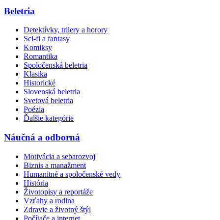
Beletria
Detektívky, trilery a horory
Sci-fi a fantasy
Komiksy
Romantika
Spoločenská beletria
Klasika
Historické
Slovenská beletria
Svetová beletria
Poézia
Ďalšie kategórie
Náučná a odborná
Motivácia a sebarozvoj
Biznis a manažment
Humanitné a spoločenské vedy
História
Životopisy a reportáže
Vzťahy a rodina
Zdravie a životný štýl
Počítače a internet