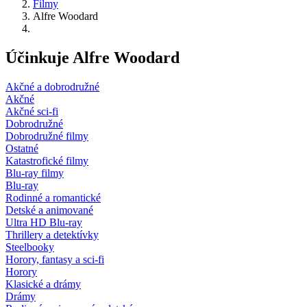
Filmy
Alfre Woodard
Účinkuje Alfre Woodard
Akčné a dobrodružné
Akčné
Akčné sci-fi
Dobrodružné
Dobrodružné filmy
Ostatné
Katastrofické filmy
Blu-ray filmy
Blu-ray
Rodinné a romantické
Detské a animované
Ultra HD Blu-ray
Thrillery a detektívky
Steelbooky
Horory, fantasy a sci-fi
Horory
Klasické a drámy
Drámy