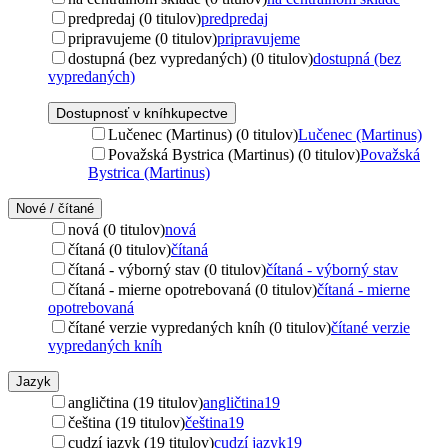
predpredaj (0 titulov)
predpredaj
pripravujeme (0 titulov)
pripravujeme
dostupná (bez vypredaných) (0 titulov)
dostupná (bez
vypredaných)
Dostupnosť v kníhkupectve
Lučenec (Martinus) (0 titulov)
Lučenec (Martinus)
Považská Bystrica (Martinus) (0 titulov)
Považská
Bystrica (Martinus)
Nové / čítané
nová (0 titulov)
nová
čítaná (0 titulov)
čítaná
čítaná - výborný stav (0 titulov)
čítaná - výborný stav
čítaná - mierne opotrebovaná (0 titulov)
čítaná - mierne
opotrebovaná
čítané verzie vypredaných kníh (0 titulov)
čítané verzie
vypredaných kníh
Jazyk
angličtina (19 titulov)
angličtina
19
čeština (19 titulov)
čeština
19
cudzí jazyk (19 titulov)
cudzí jazyk
19