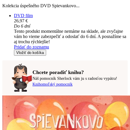
Kolekcia úspešného DVD Spievankovo...
DVD film
26,97 €
Do 6 dní
Tento produkt momentálne nemáme na sklade, ale zvyčajne
vám ho vieme zabezpečiť a odoslať do 6 dní. A posnažíme sa
aj trochu rýchlejšie!
Pridať do zoznamu
Vložiť do košíka
Chcete poradiť knihu?
Náš pomocník Sherlock vám ju s radosťou vypátra!
Knihomoľský pomocník