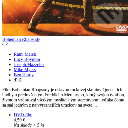
Bohemian Rhapsody
CZ
Rami Malek
Lucy Boynton
Joseph Mazzello
Mike Myers
Ben Hardy
ďalší
Film Bohemian Rhapsody je oslavou rockovej skupiny Queen, ich
hudby a predovšetkým Freddieho Mercuryho, ktorý svojou tvorbou,
životom vzdoroval všetkým mysliteľným stereotypom, vďaka čomu
sa stal jedným z najvýraznejších umelcov na svete ...
DVD film
4,59 €
Na sklade > 5 ks