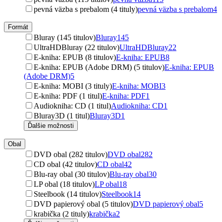
pevná väzba s prebalom (4 tituly)
pevná väzba s prebalom
4
Formát
Bluray (145 titulov)
Bluray
145
UltraHDBluray (22 titulov)
UltraHDBluray
22
E-kniha: EPUB (8 titulov)
E-kniha: EPUB
8
E-kniha: EPUB (Adobe DRM) (5 titulov)
E-kniha: EPUB
(Adobe DRM)
5
E-kniha: MOBI (3 tituly)
E-kniha: MOBI
3
E-kniha: PDF (1 titul)
E-kniha: PDF
1
Audiokniha: CD (1 titul)
Audiokniha: CD
1
Bluray3D (1 titul)
Bluray3D
1
Ďalšie možnosti
Obal
DVD obal (282 titulov)
DVD obal
282
CD obal (42 titulov)
CD obal
42
Blu-ray obal (30 titulov)
Blu-ray obal
30
LP obal (18 titulov)
LP obal
18
Steelbook (14 titulov)
Steelbook
14
DVD papierový obal (5 titulov)
DVD papierový obal
5
krabička (2 tituly)
krabička
2