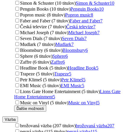
Simon & Schuster (10 titulov)
Simon & Schuster
10
Penguin Books (10 titulov)
Penguin Books
10
Popron music (8 titulov)
Popron music
8
Faber and Faber (7 titulov)
Faber and Faber
7
Česká televize (7 titulov)
Česká televize
7
Michael Joseph (7 titulov)
Michael Joseph
7
Seven Dials (7 titulov)
Seven Dials
7
Mudlark (7 titulov)
Mudlark
7
Bloomsbury (6 titulov)
Bloomsbury
6
Sphere (6 titulov)
Sphere
6
Zaffre (6 titulov)
Zaffre
6
Headline Book (5 titulov)
Headline Book
5
Trapeze (5 titulov)
Trapeze
5
Petr Klimeš (5 titulov)
Petr Klimeš
5
EMI Music (5 titulov)
EMI Music
5
Lions Gate Home Entertainment (5 titulov)
Lions Gate
Home Entertainment
5
Music on Vinyl (5 titulov)
Music on Vinyl
5
Ďalšie možnosti
Väzba
brožovaná väzba (207 titulov)
brožovaná väzba
207
pevná väzba (115 titulov)
pevná väzba
115