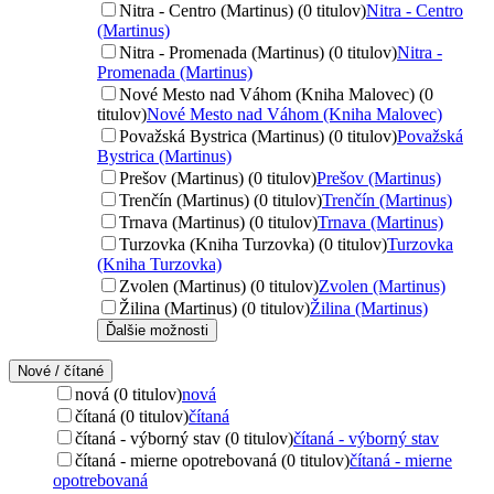
Nitra - Centro (Martinus) (0 titulov)
Nitra - Centro
(Martinus)
Nitra - Promenada (Martinus) (0 titulov)
Nitra -
Promenada (Martinus)
Nové Mesto nad Váhom (Kniha Malovec) (0
titulov)
Nové Mesto nad Váhom (Kniha Malovec)
Považská Bystrica (Martinus) (0 titulov)
Považská
Bystrica (Martinus)
Prešov (Martinus) (0 titulov)
Prešov (Martinus)
Trenčín (Martinus) (0 titulov)
Trenčín (Martinus)
Trnava (Martinus) (0 titulov)
Trnava (Martinus)
Turzovka (Kniha Turzovka) (0 titulov)
Turzovka
(Kniha Turzovka)
Zvolen (Martinus) (0 titulov)
Zvolen (Martinus)
Žilina (Martinus) (0 titulov)
Žilina (Martinus)
Ďalšie možnosti
Nové / čítané
nová (0 titulov)
nová
čítaná (0 titulov)
čítaná
čítaná - výborný stav (0 titulov)
čítaná - výborný stav
čítaná - mierne opotrebovaná (0 titulov)
čítaná - mierne
opotrebovaná