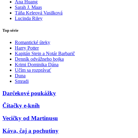
Ana Huang
Sarah J. Maas
Táňa Keleová Vasilková
Lucinda Riley
Top série
Romantické úteky
Harry Potter
Kapitán Stein a Notár Barbarič
Denník odvážneho bojka
Krimi Dominika Dána
Učím sa rozprávať
Duna
Smradi
Darčekové poukážky
Čítačky e-kníh
Vecičky od Martinusu
Káva, čaj a pochutiny