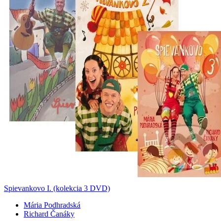
Spievankovo I. (kolekcia 3 DVD)
Mária Podhradská
Richard Čanáky