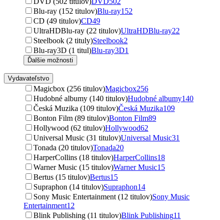
DVD (502 titulov)
DVD
502
Blu-ray (152 titulov)
Blu-ray
152
CD (49 titulov)
CD
49
UltraHDBlu-ray (22 titulov)
UltraHDBlu-ray
22
Steelbook (2 tituly)
Steelbook
2
Blu-ray3D (1 titul)
Blu-ray3D
1
Ďalšie možnosti
Vydavateľstvo
Magicbox (256 titulov)
Magicbox
256
Hudobné albumy (140 titulov)
Hudobné albumy
140
Česká Muzika (109 titulov)
Česká Muzika
109
Bonton Film (89 titulov)
Bonton Film
89
Hollywood (62 titulov)
Hollywood
62
Universal Music (31 titulov)
Universal Music
31
Tonada (20 titulov)
Tonada
20
HarperCollins (18 titulov)
HarperCollins
18
Warner Music (15 titulov)
Warner Music
15
Bertus (15 titulov)
Bertus
15
Supraphon (14 titulov)
Supraphon
14
Sony Music Entertainment (12 titulov)
Sony Music
Entertainment
12
Blink Publishing (11 titulov)
Blink Publishing
11