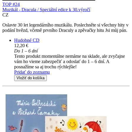
TOP #24
Muzikál - Dracula / Speciální edice k 30.výročí
CZ
Oslavte 30 let legendárního muzikálu. Poslechněte si všechny hity v
podání hvězd, včetně prvního Draculy a zpěvačky hitu Jsi můj pán.
Hudobné CD
12,20 €
Do 1 – 6 dní
Tento produkt momentálne nemáme na sklade, ale zvyčajne
vám ho vieme zabezpečiť a odoslať do 1 – 6 dní. A
posnažíme sa aj trochu rýchlejšie!
Pridať do zoznamu
Vložiť do košíka