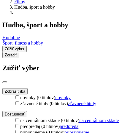
Filmy
Hudba, šport a hobby
Hudba, šport a hobby
Hudobné
Šport, fitness a hobby
Zúžiť výber
Zoradiť
Zúžiť výber
Zobraziť iba
novinky (0 titulov)
novinky
zľavnené tituly (0 titulov)
zľavnené tituly
Dostupnosť
na centrálnom sklade (0 titulov)
na centrálnom sklade
predpredaj (0 titulov)
predpredaj
pripravujeme (0 titulov)
pripravujeme