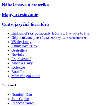
Náboženstvo a ezoterika
Mapy a cestovanie
Cudzojazyčná literatúra
Knihomoľský pomocník
Spýtajte sa Sherlocka, čo čítať
Odporúčame pre vás
Knižné tipy ušité na mieru vám
Všetky knihy
Knihy roka 2025
Bestsellery
Novinky
Pripravované
Akcie a zľavy
Kolekcie
BookTok
Mám záujem o titul
Top autori
Dominik Dán
Julie Caplin
Rebecca Yarros