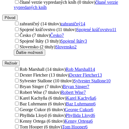
čítané verzie vypredaných kníh (0 titulov)
čítané verzie
vypredaných kníh
Pôvod
zahraničný (14 titulov)
zahraničný
14
Spojené kráľovstvo (11 titulov)
Spojené kráľovstvo
11
Česko (7 titulov)
Česko
7
Spojené štáty (3 tituly)
Spojené štáty
3
Slovensko (2 tituly)
Slovensko
2
Ďalšie možnosti
Režisér
Rob Marshall (14 titulov)
Rob Marshall
14
Dexter Fletcher (13 titulov)
Dexter Fletcher
13
Sylvester Stallone (10 titulov)
Sylvester Stallone
10
Bryan Singer (7 titulov)
Bryan Singer
7
Robert Wise (7 titulov)
Robert Wise
7
Karel Kachyňa (6 titulov)
Karel Kachyňa
6
Baz Luhrmann (6 titulov)
Baz Luhrmann
6
George Cukor (6 titulov)
George Cukor
6
Phyllida Lloyd (6 titulov)
Phyllida Lloyd
6
Kenny Ortega (6 titulov)
Kenny Ortega
6
Tom Hooper (6 titulov)
Tom Hooper
6