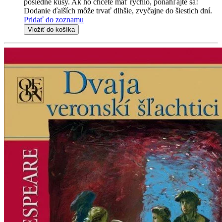
posledné kusy. Ak ho chcete mať rýchlo, ponáhľajte sa!
Dodanie ďalších môže trvať dlhšie, zvyčajne do šiestich dní.
Pridať do zoznamu
Vložiť do košíka