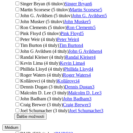
Singer Bryan (6 titulov)
Singer Bryan
6
Martin Scorsese (5 titulov)
Martin Scorsese
5
John G. Avildsen (5 titulov)
John G. Avildsen
5
John Musker (5 titulov)
John Musker
5
Ron Clements (5 titulov)
Ron Clements
5
Pink Floyd (5 titulov)
Pink Floyd
5
Peter Weir (4 tituly)
Peter Weir
4
Tim Burton (4 tituly)
Tim Burton
4
John G Avildsen (4 tituly)
John G Avildsen
4
Randal Kleiser (4 tituly)
Randal Kleiser
4
Kevin Lima (4 tituly)
Kevin Lima
4
Phillida Lloyd (4 tituly)
Phillida Lloyd
4
Roger Waters (4 tituly)
Roger Waters
4
Kollárovci (4 tituly)
Kollárovci
4
Dennis Dugan (3 tituly)
Dennis Dugan
3
Malcolm D. Lee (3 tituly)
Malcolm D. Lee
3
John Badham (3 tituly)
John Badham
3
Craig Brewer (3 tituly)
Craig Brewer
3
Joel Schumacher (3 tituly)
Joel Schumacher
3
Ďalšie možnosti
Médium