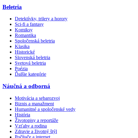
Beletria
Detektívky, trilery a horory
Sci-fi a fantasy
Komiksy
Romantika
Spoločenská beletria
Klasika
Historické
Slovenská beletria
Svetová beletria
Poézia
Ďalšie kategórie
Náučná a odborná
Motivácia a sebarozvoj
Biznis a manažment
Humanitné a spoločenské vedy
História
Životopisy a reportáže
Vzťahy a rodina
Zdravie a životný štýl
Počítače a internet