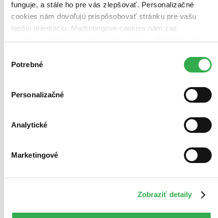
funguje, a stále ho pre vás zlepšovať. Personalizačné
cookies nám dovoľujú prispôsobovať stránku pre vašu
lepšiu orientáciu. Marketingové cookies nám zas
umožňujú zobrazenie relevantnej reklamy. Niektoré údaje
zdieľame aj s tretími stranami. Veľmi by nám pomohlo,
Výber
keby sme mohli používať všetky tieto cookies. Ďakujeme!
Potrebné
súhlasu
Personalizačné
Analytické
Marketingové
Zobraziť detaily