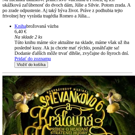
ukážková zaľúbenosť do dvoch dám, Júlie a Silvie. Potom zrada. A
po zrade odpustenie. Aj taký býva život. Práve z podhubia tejto
frivolnej hry vyrástla tragédia Romeo a Júlia...
Kniha
brožovaná väzba
6,40 €
Na sklade 2 ks
Túto knihu máme síce aktuálne na sklade, máme však už iba
posledné kusy. Ak ju chcete mať rýchlo, ponáhľajte sa!
Dodanie ďalších môže trvať dlhšie, zvyčajne do štyroch dní.
Pridať do zoznamu
Vložiť do košíka