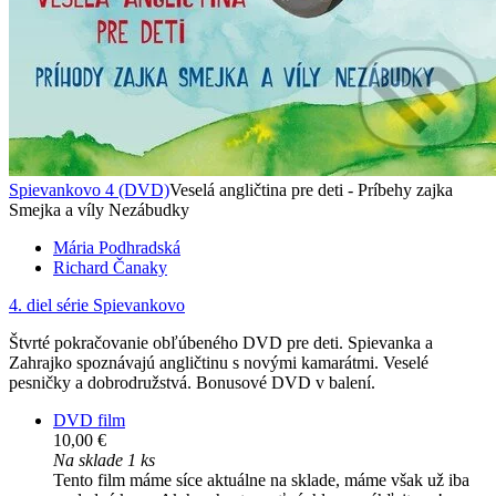
Spievankovo 4 (DVD)
Veselá angličtina pre deti - Príbehy zajka
Smejka a víly Nezábudky
Mária Podhradská
Richard Čanaky
4. diel série
Spievankovo
Štvrté pokračovanie obľúbeného DVD pre deti. Spievanka a
Zahrajko spoznávajú angličtinu s novými kamarátmi. Veselé
pesničky a dobrodružstvá. Bonusové DVD v balení.
DVD film
10,00 €
Na sklade 1 ks
Tento film máme síce aktuálne na sklade, máme však už iba