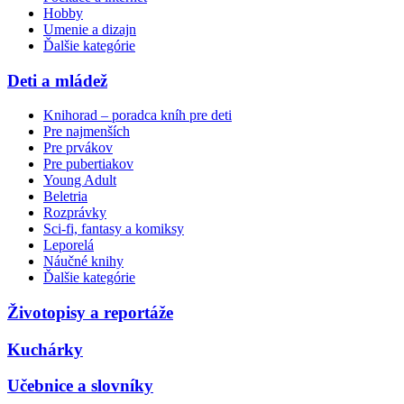
Hobby
Umenie a dizajn
Ďalšie kategórie
Deti a mládež
Knihorad – poradca kníh pre deti
Pre najmenších
Pre prvákov
Pre pubertiakov
Young Adult
Beletria
Rozprávky
Sci-fi, fantasy a komiksy
Leporelá
Náučné knihy
Ďalšie kategórie
Životopisy a reportáže
Kuchárky
Učebnice a slovníky