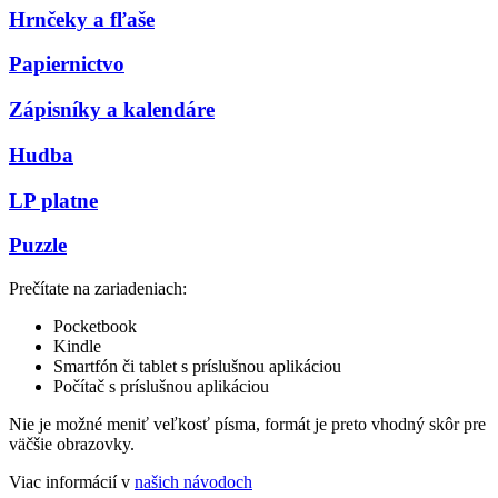
Hrnčeky a fľaše
Papiernictvo
Zápisníky a kalendáre
Hudba
LP platne
Puzzle
Prečítate na zariadeniach:
Pocketbook
Kindle
Smartfón či tablet s príslušnou aplikáciou
Počítač s príslušnou aplikáciou
Nie je možné meniť veľkosť písma, formát je preto vhodný skôr pre
väčšie obrazovky.
Viac informácií v
našich návodoch