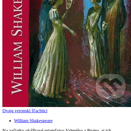
Dvaja veronskí šľachtici
William Shakespeare
Na začiatku ukážkové priateľstvo Valentína a Protea, aj ich