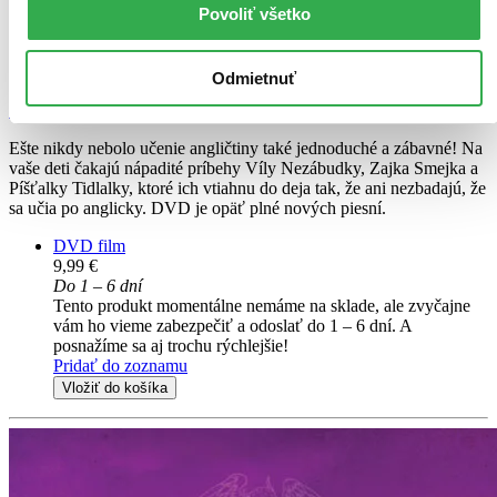
Povoliť všetko
Spievankovo 7: Angličanina (DVD)
Zábavné príbehy Víly
Odmietnuť
Nezábudky a čarovnej Píšťalky
7. diel série
Spievankovo
Ešte nikdy nebolo učenie angličtiny také jednoduché a zábavné! Na
vaše deti čakajú nápadité príbehy Víly Nezábudky, Zajka Smejka a
Píšťalky Tidlalky, ktoré ich vtiahnu do deja tak, že ani nezbadajú, že
sa učia po anglicky. DVD je opäť plné nových piesní.
DVD film
9,99 €
Do 1 – 6 dní
Tento produkt momentálne nemáme na sklade, ale zvyčajne
vám ho vieme zabezpečiť a odoslať do 1 – 6 dní. A
posnažíme sa aj trochu rýchlejšie!
Pridať do zoznamu
Vložiť do košíka