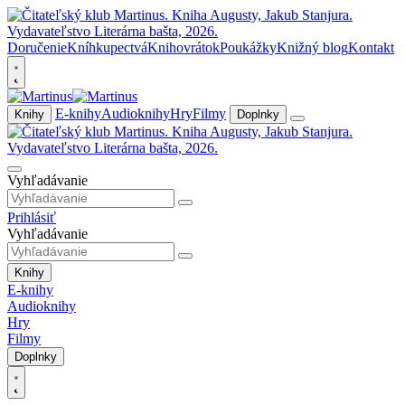
Doručenie
Kníhkupectvá
Knihovrátok
Poukážky
Knižný blog
Kontakt
E-knihy
Audioknihy
Hry
Filmy
Knihy
Doplnky
Vyhľadávanie
Prihlásiť
Vyhľadávanie
Knihy
E-knihy
Audioknihy
Hry
Filmy
Doplnky