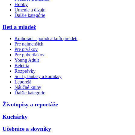
Hobby
Umenie a dizajn
Ďalšie kategórie
Deti a mládež
Knihorad – poradca kníh pre deti
Pre najmenších
Pre prvákov
Pre pubertiakov
Young Adult
Beletria
Rozprávky
Sci-fi, fantasy a komiksy
Leporelá
Náučné knihy
Ďalšie kategórie
Životopisy a reportáže
Kuchárky
Učebnice a slovníky