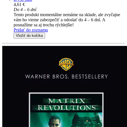
4,61 €
Do 4 – 6 dní
Tento produkt momentálne nemáme na sklade, ale zvyčajne
vám ho vieme zabezpečiť a odoslať do 4 – 6 dní. A
posnažíme sa aj trochu rýchlejšie!
Pridať do zoznamu
Vložiť do košíka