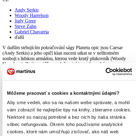
Andy Serkis
Woody Harrelson
Judy Greer
Steve Zahn
Gabriel Chavarria
ďalší
V dalším strhujícím pokračování ságy Planeta opic jsou Caesar
(Andy Serkis) a jeho opičí klan nuceni utkat se v nelítostném
souboji s lidskou armádou, kterou vede krutý plukovník (Woody
Harrelson). Ztráty opičího společenství jsou obrovské a...
DVD film
3,70 €
Do 4 – 6 dní
Tento produkt momentálne nemáme na sklade, ale zvyčajne
Môžeme pracovať s cookies a kontaktnými údajmi?
vám ho vieme zabezpečiť a odoslať do 4 – 6 dní. A
posnažíme sa aj trochu rýchlejšie!
Aby sme vedeli, ako sa na našom webe správate, a mohli
Pridať do zoznamu
vám zobraziť tie najlepšie tipy na knihy, zbierame cookies.
Vložiť do košíka
Niektoré sú naozaj potrebné a bez nich by naša stránka
vôbec nefungovala. Okrem toho používame analytické
cookies, ktoré nám umožňujú zisťovať, ako náš web