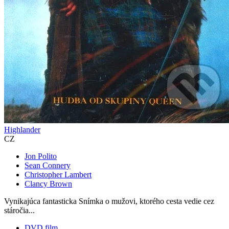
Highlander
CZ
Jon Polito
Sean Connery
Christopher Lambert
Clancy Brown
Vynikajúca fantasticka Snímka o mužovi, ktorého cesta vedie cez
stáročia...
DVD film