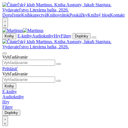
Doručenie
Kníhkupectvá
Knihovrátok
Poukážky
Knižný blog
Kontakt
E-knihy
Audioknihy
Hry
Filmy
Knihy
Doplnky
Vyhľadávanie
Prihlásiť
Vyhľadávanie
Knihy
E-knihy
Audioknihy
Hry
Filmy
Doplnky