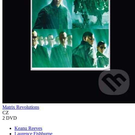
Matrix Revolutions
CZ
2 DVD
Keanu Reeves
Laurence Fishburne