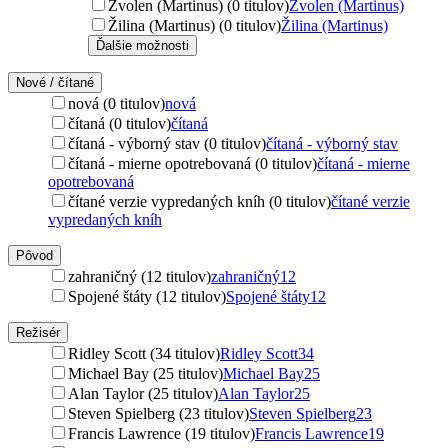
Zvolen (Martinus) (0 titulov)
Zvolen (Martinus)
Žilina (Martinus) (0 titulov)
Žilina (Martinus)
Ďalšie možnosti
Nové / čítané
nová (0 titulov)
nová
čítaná (0 titulov)
čítaná
čítaná - výborný stav (0 titulov)
čítaná - výborný stav
čítaná - mierne opotrebovaná (0 titulov)
čítaná - mierne
opotrebovaná
čítané verzie vypredaných kníh (0 titulov)
čítané verzie
vypredaných kníh
Pôvod
zahraničný (12 titulov)
zahraničný
12
Spojené štáty (12 titulov)
Spojené štáty
12
Režisér
Ridley Scott (34 titulov)
Ridley Scott
34
Michael Bay (25 titulov)
Michael Bay
25
Alan Taylor (25 titulov)
Alan Taylor
25
Steven Spielberg (23 titulov)
Steven Spielberg
23
Francis Lawrence (19 titulov)
Francis Lawrence
19