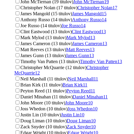
John McTiernan (19 titulov)
John McTiernan
19
Christopher Nolan (17 titulov)
Christopher Nolan
17
James Mangold (15 titulov)
James Mangold
15
Anthony Russo (14 titulov)
Anthony Russo
14
Joe Russo (14 titulov)
Joe Russo
14
Clint Eastwood (13 titulov)
Clint Eastwood
13
Mark Mylod (13 titulov)
Mark Mylod
13
James Cameron (13 titulov)
James Cameron
13
Matt Reeves (13 titulov)
Matt Reeves
13
James Gunn (13 titulov)
James Gunn
13
Timothy Van Patten (13 titulov)
Timothy Van Patten
13
Christopher McQuarrie (12 titulov)
Christopher
McQuarrie
12
Neil Marshall (11 titulov)
Neil Marshall
11
Brian Kirk (11 titulov)
Brian Kirk
11
Peyton Reed (11 titulov)
Peyton Reed
11
Daniel Minahan (11 titulov)
Daniel Minahan
11
John Moore (10 titulov)
John Moore
10
Joss Whedon (10 titulov)
Joss Whedon
10
Justin Lin (10 titulov)
Justin Lin
10
Doug Liman (10 titulov)
Doug Liman
10
Zack Snyder (10 titulov)
Zack Snyder
10
Edgar Wright (10 titulov)
Edgar Wright
10