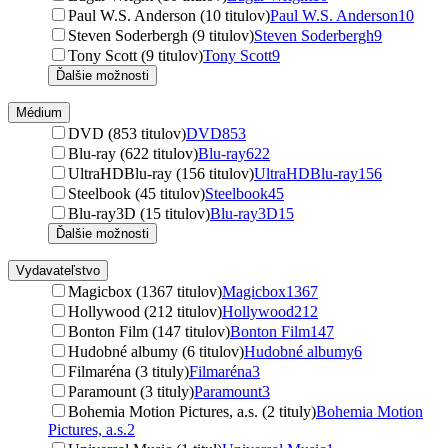
Paul W.S. Anderson (10 titulov)
Paul W.S. Anderson
10
Steven Soderbergh (9 titulov)
Steven Soderbergh
9
Tony Scott (9 titulov)
Tony Scott
9
Ďalšie možnosti
Médium
DVD (853 titulov)
DVD
853
Blu-ray (622 titulov)
Blu-ray
622
UltraHDBlu-ray (156 titulov)
UltraHDBlu-ray
156
Steelbook (45 titulov)
Steelbook
45
Blu-ray3D (15 titulov)
Blu-ray3D
15
Ďalšie možnosti
Vydavateľstvo
Magicbox (1367 titulov)
Magicbox
1367
Hollywood (212 titulov)
Hollywood
212
Bonton Film (147 titulov)
Bonton Film
147
Hudobné albumy (6 titulov)
Hudobné albumy
6
Filmaréna (3 tituly)
Filmaréna
3
Paramount (3 tituly)
Paramount
3
Bohemia Motion Pictures, a.s. (2 tituly)
Bohemia Motion
Pictures, a.s.
2