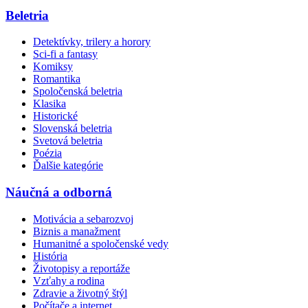
Beletria
Detektívky, trilery a horory
Sci-fi a fantasy
Komiksy
Romantika
Spoločenská beletria
Klasika
Historické
Slovenská beletria
Svetová beletria
Poézia
Ďalšie kategórie
Náučná a odborná
Motivácia a sebarozvoj
Biznis a manažment
Humanitné a spoločenské vedy
História
Životopisy a reportáže
Vzťahy a rodina
Zdravie a životný štýl
Počítače a internet