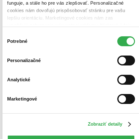
funguje, a stále ho pre vás zlepšovať. Personalizačné
cookies nám dovoľujú prispôsobovať stránku pre vašu
lepšiu orientáciu. Marketingové cookies nám zas
umožňujú zobrazenie relevantnej reklamy. Niektoré údaje
zdieľame aj s tretími stranami. Veľmi by nám pomohlo,
Výber
keby sme mohli používať všetky tieto cookies. Ďakujeme!
Potrebné
súhlasu
Personalizačné
Analytické
Marketingové
Zobraziť detaily