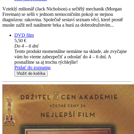
Vzteklý milionář (Jack Nicholson) a sečtělý mechanik (Morgan
Freeman) se sešli v jednom nemocničním pokoji se stejnou
diagnózou: rakovina. Společně sestaví seznam věcí, které prostě
musíte zažít než natáhnete brka a hurá za dobrodružstvím...
DVD film
5,50 €
Do 4 – 6 dní
Tento produkt momentálne nemáme na sklade, ale zvyčajne
vám ho vieme zabezpečiť a odoslať do 4 – 6 dní. A
posnažíme sa aj trochu rýchlejšie!
Pridať do zoznamu
Vložiť do košíka