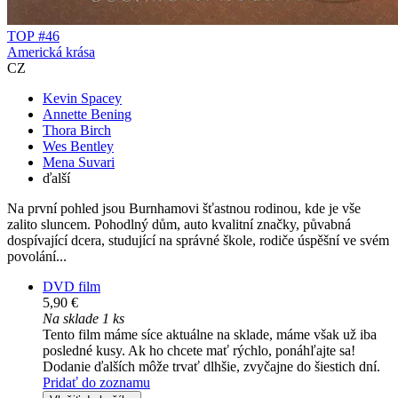
TOP #46
Americká krása
CZ
Kevin Spacey
Annette Bening
Thora Birch
Wes Bentley
Mena Suvari
ďalší
Na první pohled jsou Burnhamovi šťastnou rodinou, kde je vše
zalito sluncem. Pohodlný dům, auto kvalitní značky, půvabná
dospívající dcera, studující na správné škole, rodiče úspěšní ve svém
povolání...
DVD film
5,90 €
Na sklade 1 ks
Tento film máme síce aktuálne na sklade, máme však už iba
posledné kusy. Ak ho chcete mať rýchlo, ponáhľajte sa!
Dodanie ďalších môže trvať dlhšie, zvyčajne do šiestich dní.
Pridať do zoznamu