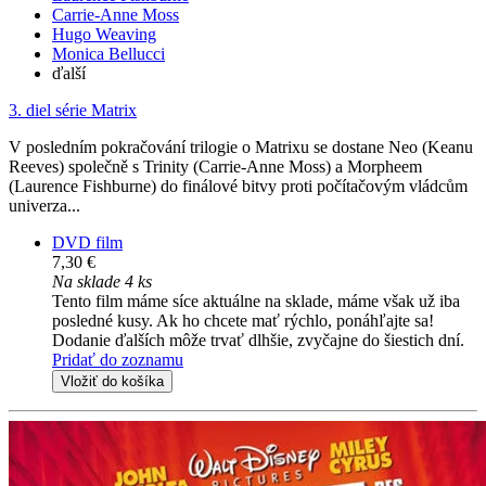
Carrie-Anne Moss
Hugo Weaving
Monica Bellucci
ďalší
3. diel série
Matrix
V posledním pokračování trilogie o Matrixu se dostane Neo (Keanu
Reeves) společně s Trinity (Carrie-Anne Moss) a Morpheem
(Laurence Fishburne) do finálové bitvy proti počítačovým vládcům
univerza...
DVD film
7,30 €
Na sklade 4 ks
Tento film máme síce aktuálne na sklade, máme však už iba
posledné kusy. Ak ho chcete mať rýchlo, ponáhľajte sa!
Dodanie ďalších môže trvať dlhšie, zvyčajne do šiestich dní.
Pridať do zoznamu
Vložiť do košíka