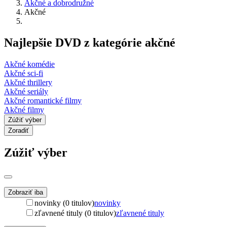
Akčné a dobrodružné
Akčné
Najlepšie DVD z kategórie akčné
Akčné komédie
Akčné sci-fi
Akčné thrillery
Akčné seriály
Akčné romantické filmy
Akčné filmy
Zúžiť výber
Zoradiť
Zúžiť výber
Zobraziť iba
novinky (0 titulov)
novinky
zľavnené tituly (0 titulov)
zľavnené tituly