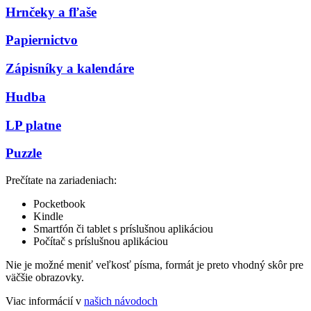
Hrnčeky a fľaše
Papiernictvo
Zápisníky a kalendáre
Hudba
LP platne
Puzzle
Prečítate na zariadeniach:
Pocketbook
Kindle
Smartfón či tablet s príslušnou aplikáciou
Počítač s príslušnou aplikáciou
Nie je možné meniť veľkosť písma, formát je preto vhodný skôr pre
väčšie obrazovky.
Viac informácií v
našich návodoch