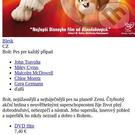
Blesk
CZ
Bolt: Pes pre každý případ
John Travolta
Miley Cyrus
Malcolm McDowell
Chloe Moretz
Greg Germann
ďalší
Bolt, nejúžasnější a nejbáječnější pes na planetě Zemi. Čtyřnohý
akční hrdina s neuvěřitelnými superschopnostmi žije život plný
dobrodružství, nebezpečí a nástrah. Jeho supersíla, laserový pohled
a superštěk ho nikdy nezradí a dobro s Boltem..
DVD film
7,40 €