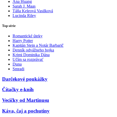
Ana Huang
Sarah J. Maas
Táňa Keleová Vasilková
Lucinda Riley
Top série
Romantické úteky
Harry Potter
Kapitán Stein a Notár Barbarič
Denník odvážneho bojka
Krimi Dominika Dána
Učím sa rozprávať
Duna
Smradi
Darčekové poukážky
Čítačky e-kníh
Vecičky od Martinusu
Káva, čaj a pochutiny