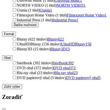
Universal Music (1 titul)
Universal Music
1
NORTH VIDEO (1 titul)
NORTH VIDEO
1
Urania (1 titul)
Urania
1
Filmexport Home Video (1 titul)
Filmexport Home Video
1
Industrial Press (1 titul)
Industrial Press
1
Ďalšie možnosti
Formát
Bluray (622 titulov)
Bluray
622
UltraHDBluray (156 titulov)
UltraHDBluray
156
Bluray3D (15 titulov)
Bluray3D
15
Obal
Steelbook (392 titulov)
Steelbook
392
DVD obal (372 titulov)
DVD obal
372
Blu-ray obal (23 titulov)
Blu-ray obal
23
DVD papierový obal (5 titulov)
DVD papierový obal
5
Zúžiť výber
Zoradiť