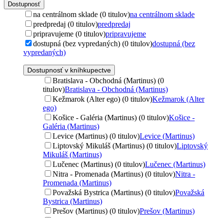
Dostupnosť
na centrálnom sklade (0 titulov)
na centrálnom sklade
predpredaj (0 titulov)
predpredaj
pripravujeme (0 titulov)
pripravujeme
dostupná (bez vypredaných) (0 titulov)
dostupná (bez
vypredaných)
Dostupnosť v kníhkupectve
Bratislava - Obchodná (Martinus) (0
titulov)
Bratislava - Obchodná (Martinus)
Kežmarok (Alter ego) (0 titulov)
Kežmarok (Alter
ego)
Košice - Galéria (Martinus) (0 titulov)
Košice -
Galéria (Martinus)
Levice (Martinus) (0 titulov)
Levice (Martinus)
Liptovský Mikuláš (Martinus) (0 titulov)
Liptovský
Mikuláš (Martinus)
Lučenec (Martinus) (0 titulov)
Lučenec (Martinus)
Nitra - Promenada (Martinus) (0 titulov)
Nitra -
Promenada (Martinus)
Považská Bystrica (Martinus) (0 titulov)
Považská
Bystrica (Martinus)
Prešov (Martinus) (0 titulov)
Prešov (Martinus)