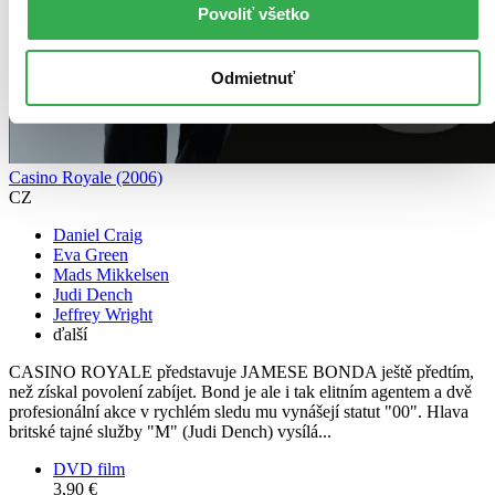
Povoliť všetko
Odmietnuť
Casino Royale (2006)
CZ
Daniel Craig
Eva Green
Mads Mikkelsen
Judi Dench
Jeffrey Wright
ďalší
CASINO ROYALE představuje JAMESE BONDA ještě předtím,
než získal povolení zabíjet. Bond je ale i tak elitním agentem a dvě
profesionální akce v rychlém sledu mu vynášejí statut "00". Hlava
britské tajné služby "M" (Judi Dench) vysílá...
DVD film
3,90 €