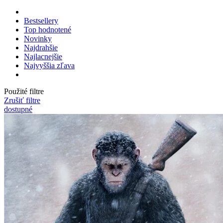
Bestsellery
Top hodnotené
Novinky
Najdrahšie
Najlacnejšie
Najvyššia zľava
Použité filtre
Zrušiť filtre
dostupné