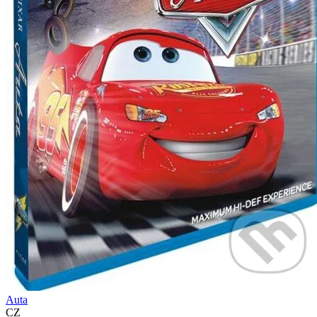
Auta
CZ