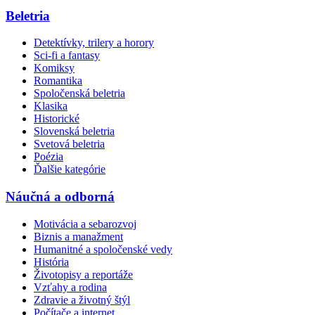
Beletria
Detektívky, trilery a horory
Sci-fi a fantasy
Komiksy
Romantika
Spoločenská beletria
Klasika
Historické
Slovenská beletria
Svetová beletria
Poézia
Ďalšie kategórie
Náučná a odborná
Motivácia a sebarozvoj
Biznis a manažment
Humanitné a spoločenské vedy
História
Životopisy a reportáže
Vzťahy a rodina
Zdravie a životný štýl
Počítače a internet