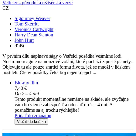
Vetřelec - původní a režisérská verze
CZ
Sigourney Weaver
Tom Skerritt
Veronica Cartwright
Harry Dean Stanton
John Hurt
ďalší
V prvním dílu napínavé ságy o Vetřelci posádka vesmírné lodi
Nostromo reaguje na nouzové volání, které pochází z pusté planety.
Objevuje tu ale pouze smrtící formu života, jež se množí v lidském
hostiteli. Členy posádky čeká boj nejen o jejich...
Blu-ray film
7,40 €
Do 2 – 4 dní
Tento produkt momentálne nemáme na sklade, ale zvyčajne
vám ho vieme zabezpečiť a odoslať do 2 – 4 dní. A
posnažíme sa aj trochu rýchlejšie!
Pridať do zoznamu
Vložiť do košíka