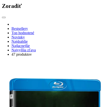
Zoradiť
Bestsellery
Top hodnotené
Novinky
Najdrahšie
Najlacnejšie
Najvyššia zľava
47 produktov