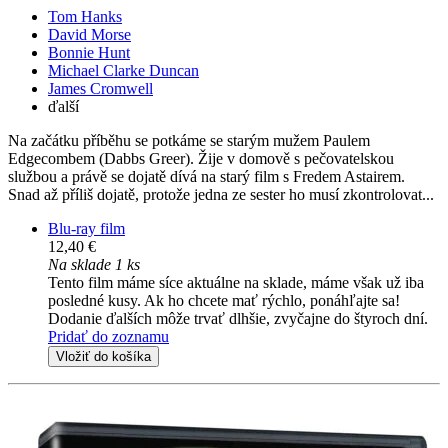
Tom Hanks
David Morse
Bonnie Hunt
Michael Clarke Duncan
James Cromwell
ďalší
Na začátku příběhu se potkáme se starým mužem Paulem
Edgecombem (Dabbs Greer). Žije v domově s pečovatelskou
službou a právě se dojatě dívá na starý film s Fredem Astairem.
Snad až příliš dojatě, protože jedna ze sester ho musí zkontrolovat...
Blu-ray film
12,40 €
Na sklade 1 ks
Tento film máme síce aktuálne na sklade, máme však už iba
posledné kusy. Ak ho chcete mať rýchlo, ponáhľajte sa!
Dodanie ďalších môže trvať dlhšie, zvyčajne do štyroch dní.
Pridať do zoznamu
Vložiť do košíka