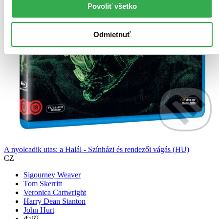
Povoliť všetko
Odmietnuť
A nyolcadik utas: a Halál - Színházi és rendezői vágás (HU)
CZ
Sigourney Weaver
Tom Skerritt
Veronica Cartwright
Harry Dean Stanton
John Hurt
ďalší