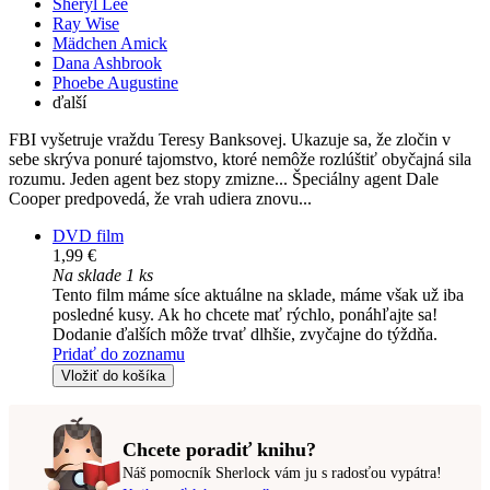
Sheryl Lee
Ray Wise
Mädchen Amick
Dana Ashbrook
Phoebe Augustine
ďalší
FBI vyšetruje vraždu Teresy Banksovej. Ukazuje sa, že zločin v
sebe skrýva ponuré tajomstvo, ktoré nemôže rozlúštiť obyčajná sila
rozumu. Jeden agent bez stopy zmizne... Špeciálny agent Dale
Cooper predpovedá, že vrah udiera znovu...
DVD film
1,99 €
Na sklade 1 ks
Tento film máme síce aktuálne na sklade, máme však už iba
posledné kusy. Ak ho chcete mať rýchlo, ponáhľajte sa!
Dodanie ďalších môže trvať dlhšie, zvyčajne do týždňa.
Pridať do zoznamu
Vložiť do košíka
Chcete poradiť knihu?
Náš pomocník Sherlock vám ju s radosťou vypátra!