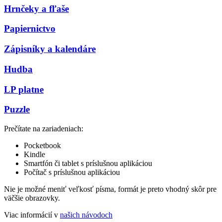
Hrnčeky a fľaše
Papiernictvo
Zápisníky a kalendáre
Hudba
LP platne
Puzzle
Prečítate na zariadeniach:
Pocketbook
Kindle
Smartfón či tablet s príslušnou aplikáciou
Počítač s príslušnou aplikáciou
Nie je možné meniť veľkosť písma, formát je preto vhodný skôr pre
väčšie obrazovky.
Viac informácií v
našich návodoch