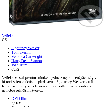
Vetřelec
CZ
Sigourney Weaver
Tom Skerritt
Veronica Cartwright
Harry Dean Stanton
John Hurt
ďalší
Vetřelec se stal prvním snímkem jedné z nejoblíbenějších ság v
historii science fiction a představuje Sigourney Weaver v roli
Ripleyové, ženy se železnou vůlí, odhodlané svést souboj s
nejnebezpečnějšími tvory...
DVD film
3,90 €