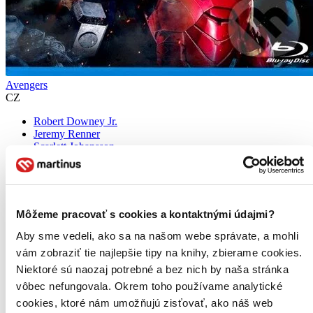
Avengers
CZ
Robert Downey Jr.
Jeremy Renner
Scarlett Johansson
Chris Evans
Samuel L. Jackson
ďalší
Marvel přináší Avengers, film, ve kterém spojí síly největší
Môžeme pracovať s cookies a kontaktnými údajmi?
superhrdinové všech dob. Poprvé v historii spolu vytvořili Iron Man,
Hulk, Thor a Kapitán Amerika tým, takže mohla vzniknout
Aby sme vedeli, ako sa na našom webe správate, a mohli
nevídaná akční sága, ...
vám zobraziť tie najlepšie tipy na knihy, zbierame cookies.
Niektoré sú naozaj potrebné a bez nich by naša stránka
Blu-ray film
7,40 €
vôbec nefungovala. Okrem toho používame analytické
Na sklade 1 ks
cookies, ktoré nám umožňujú zisťovať, ako náš web
Tento film máme síce aktuálne na sklade, máme však už iba