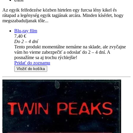
Az egyik felfedezése közben hirtelen egy furcsa lény kikel és
rátapad a legénység egyik tagjának arcára. Minden kísérlet, hogy
megszabaduljanak tőle...
Blu-ray film
7,40 €
Do 2 – 4 dní
Tento produkt momentálne nemáme na sklade, ale zvyčajne
vám ho vieme zabezpečiť a odoslať do 2 – 4 dní. A
posnažíme sa aj trochu rýchlejšie!
Pridať do zoznamu
Vložiť do košíka