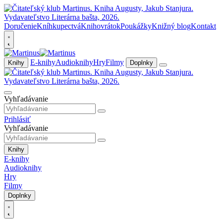
Doručenie
Kníhkupectvá
Knihovrátok
Poukážky
Knižný blog
Kontakt
E-knihy
Audioknihy
Hry
Filmy
Knihy
Doplnky
Vyhľadávanie
Prihlásiť
Vyhľadávanie
Knihy
E-knihy
Audioknihy
Hry
Filmy
Doplnky