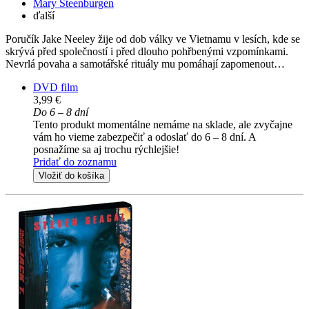
Mary Steenburgen
ďalší
Poručík Jake Neeley žije od dob války ve Vietnamu v lesích, kde se
skrývá před společností i před dlouho pohřbenými vzpomínkami.
Nevrlá povaha a samotářské rituály mu pomáhají zapomenout…
DVD film
3,99 €
Do 6 – 8 dní
Tento produkt momentálne nemáme na sklade, ale zvyčajne
vám ho vieme zabezpečiť a odoslať do 6 – 8 dní. A
posnažíme sa aj trochu rýchlejšie!
Pridať do zoznamu
Vložiť do košíka