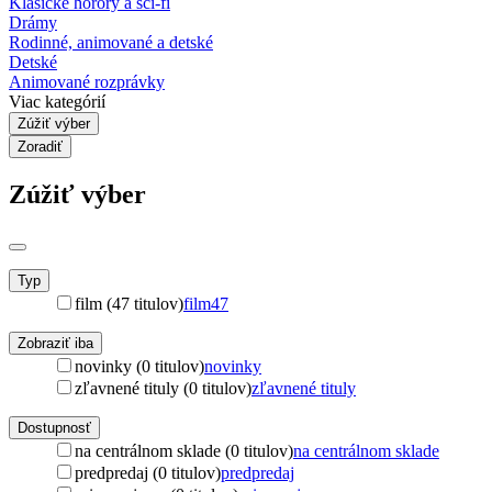
Klasické horory a sci-fi
Drámy
Rodinné, animované a detské
Detské
Animované rozprávky
Viac kategórií
Zúžiť výber
Zoradiť
Zúžiť výber
Typ
film (47 titulov)
film
47
Zobraziť iba
novinky (0 titulov)
novinky
zľavnené tituly (0 titulov)
zľavnené tituly
Dostupnosť
na centrálnom sklade (0 titulov)
na centrálnom sklade
predpredaj (0 titulov)
predpredaj