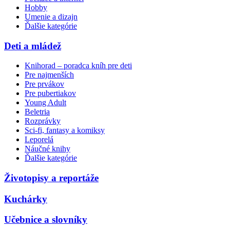
Hobby
Umenie a dizajn
Ďalšie kategórie
Deti a mládež
Knihorad – poradca kníh pre deti
Pre najmenších
Pre prvákov
Pre pubertiakov
Young Adult
Beletria
Rozprávky
Sci-fi, fantasy a komiksy
Leporelá
Náučné knihy
Ďalšie kategórie
Životopisy a reportáže
Kuchárky
Učebnice a slovníky