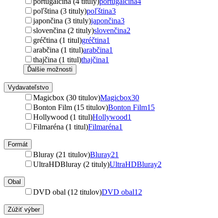
portugalčina (4 tituly)
portugalčina
4
poľština (3 tituly)
poľština
3
japončina (3 tituly)
japončina
3
slovenčina (2 tituly)
slovenčina
2
gréčtina (1 titul)
gréčtina
1
arabčina (1 titul)
arabčina
1
thajčina (1 titul)
thajčina
1
Ďalšie možnosti
Vydavateľstvo
Magicbox (30 titulov)
Magicbox
30
Bonton Film (15 titulov)
Bonton Film
15
Hollywood (1 titul)
Hollywood
1
Filmaréna (1 titul)
Filmaréna
1
Formát
Bluray (21 titulov)
Bluray
21
UltraHDBluray (2 tituly)
UltraHDBluray
2
Obal
DVD obal (12 titulov)
DVD obal
12
Zúžiť výber