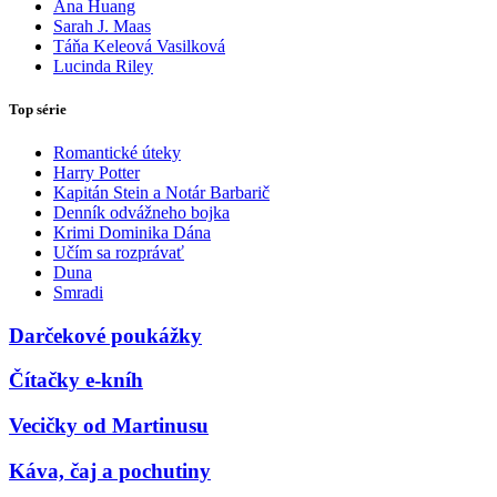
Ana Huang
Sarah J. Maas
Táňa Keleová Vasilková
Lucinda Riley
Top série
Romantické úteky
Harry Potter
Kapitán Stein a Notár Barbarič
Denník odvážneho bojka
Krimi Dominika Dána
Učím sa rozprávať
Duna
Smradi
Darčekové poukážky
Čítačky e-kníh
Vecičky od Martinusu
Káva, čaj a pochutiny