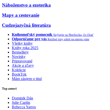
Náboženstvo a ezoterika
Mapy a cestovanie
Cudzojazyčná literatúra
Knihomoľský pomocník
Spýtajte sa Sherlocka, čo čítať
Odporúčame pre vás
Knižné tipy ušité na mieru vám
Všetky knihy
Knihy roka 2025
Bestsellery
Novinky
Pripravované
Akcie a zľavy
Kolekcie
BookTok
Mám záujem o titul
Top autori
Dominik Dán
Julie Caplin
Rebecca Yarros