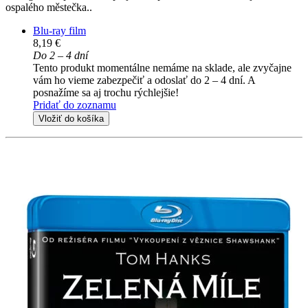
ospalého městečka..
Blu-ray film
8,19 €
Do 2 – 4 dní
Tento produkt momentálne nemáme na sklade, ale zvyčajne
vám ho vieme zabezpečiť a odoslať do 2 – 4 dní. A
posnažíme sa aj trochu rýchlejšie!
Pridať do zoznamu
Vložiť do košíka