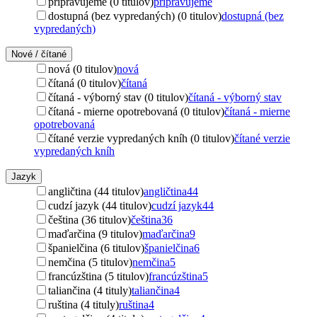
pripravujeme (0 titulov)
pripravujeme
dostupná (bez vypredaných) (0 titulov)
dostupná (bez
vypredaných)
Nové / čítané
nová (0 titulov)
nová
čítaná (0 titulov)
čítaná
čítaná - výborný stav (0 titulov)
čítaná - výborný stav
čítaná - mierne opotrebovaná (0 titulov)
čítaná - mierne
opotrebovaná
čítané verzie vypredaných kníh (0 titulov)
čítané verzie
vypredaných kníh
Jazyk
angličtina (44 titulov)
angličtina
44
cudzí jazyk (44 titulov)
cudzí jazyk
44
čeština (36 titulov)
čeština
36
maďarčina (9 titulov)
maďarčina
9
španielčina (6 titulov)
španielčina
6
nemčina (5 titulov)
nemčina
5
francúzština (5 titulov)
francúzština
5
taliančina (4 tituly)
taliančina
4
ruština (4 tituly)
ruština
4