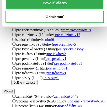
pre chlapcov (147 titulov)
pre chlapcov
147
Povoliť všetko
pre mužov (109 titulov)
pre mužov
109
new adult (84 titulov)
new adult
84
pre dievčatá (79 titulov)
pre dievčatá
79
Odmietnuť
pre najmenších (64 titulov)
pre najmenších
64
pre predškolákov (25 titulov)
pre predškolákov
25
pre začiatočníkov (18 titulov)
pre začiatočníkov
18
pre cudzincov (13 titulov)
pre cudzincov
13
seniori (6 titulov)
seniori
6
pre právnikov (5 titulov)
pre právnikov
5
pre fyzické osoby (3 tituly)
pre fyzické osoby
3
pre lekárov (2 tituly)
pre lekárov
2
pre prvákov (1 titul)
pre prvákov
1
pre podnikateľov (1 titul)
pre podnikateľov
1
pre seniorov (1 titul)
pre seniorov
1
pre trénerov (1 titul)
pre trénerov
1
pre sestry (1 titul)
pre sestry
1
Ďalšie možnosti
Pôvod
zahraničný (6449 titulov)
zahraničný
6449
Spojené kráľovstvo (6193 titulov)
Spojené kráľovstvo
6193
Spojené štáty (148 titulov)
Spojené štáty
148