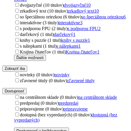
dvojjazyčné (10 titulov)
dvojjazyčné
10
zrkadlový text (10 titulov)
zrkadlový text
10
so špeciálnou oriezkou (6 titulov)
so špeciálnou oriezkou
6
interaktívne (3 tituly)
interaktívne
3
s podporou FPU (2 tituly)
s podporou FPU
2
darčekový (1 titul)
darčekový
1
knihy s puzzle (1 titul)
knihy s puzzle
1
s nálepkami (1 titul)
s nálepkami
1
Krajina čitateľov (1 titul)
Krajina čitateľov
1
Ďalšie možnosti
Zobraziť iba
novinky (0 titulov)
novinky
zľavnené tituly (0 titulov)
zľavnené tituly
Dostupnosť
na centrálnom sklade (0 titulov)
na centrálnom sklade
predpredaj (0 titulov)
predpredaj
pripravujeme (0 titulov)
pripravujeme
dostupná (bez vypredaných) (0 titulov)
dostupná (bez
vypredaných)
Dostupnosť v kníhkupectve