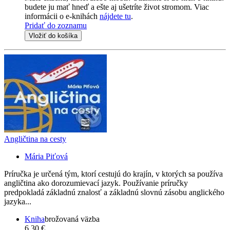
budete ju mať hneď a ešte aj ušetríte život stromom. Viac
informácii o e-knihách
nájdete tu
.
Pridať do zoznamu
Vložiť do košíka
Angličtina na cesty
Mária Piťová
Príručka je určená tým, ktorí cestujú do krajín, v ktorých sa používa
angličtina ako dorozumievací jazyk. Používanie príručky
predpokladá základnú znalosť a základnú slovnú zásobu anglického
jazyka...
Kniha
brožovaná väzba
6,30 €