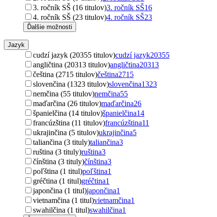
3. ročník SŠ (16 titulov)
3. ročník SŠ
16
4. ročník SŠ (23 titulov)
4. ročník SŠ
23
Ďalšie možnosti
Jazyk
cudzí jazyk (20355 titulov)
cudzí jazyk
20355
angličtina (20313 titulov)
angličtina
20313
čeština (2715 titulov)
čeština
2715
slovenčina (1323 titulov)
slovenčina
1323
nemčina (55 titulov)
nemčina
55
maďarčina (26 titulov)
maďarčina
26
španielčina (14 titulov)
španielčina
14
francúzština (11 titulov)
francúzština
11
ukrajinčina (5 titulov)
ukrajinčina
5
taliančina (3 tituly)
taliančina
3
ruština (3 tituly)
ruština
3
čínština (3 tituly)
čínština
3
poľština (1 titul)
poľština
1
gréčtina (1 titul)
gréčtina
1
japončina (1 titul)
japončina
1
vietnamčina (1 titul)
vietnamčina
1
swahilčina (1 titul)
swahilčina
1