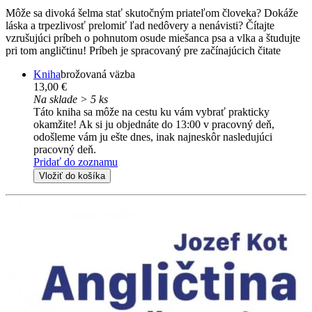
Môže sa divoká šelma stať skutočným priateľom človeka? Dokáže
láska a trpezlivosť prelomiť ľad nedôvery a nenávisti? Čítajte
vzrušujúci príbeh o pohnutom osude miešanca psa a vlka a študujte
pri tom angličtinu! Príbeh je spracovaný pre začínajúcich čitate
Kniha
brožovaná väzba
13,00 €
Na sklade > 5 ks
Táto kniha sa môže na cestu ku vám vybrať prakticky
okamžite! Ak si ju objednáte do 13:00 v pracovný deň,
odošleme vám ju ešte dnes, inak najneskôr nasledujúci
pracovný deň.
Pridať do zoznamu
Vložiť do košíka