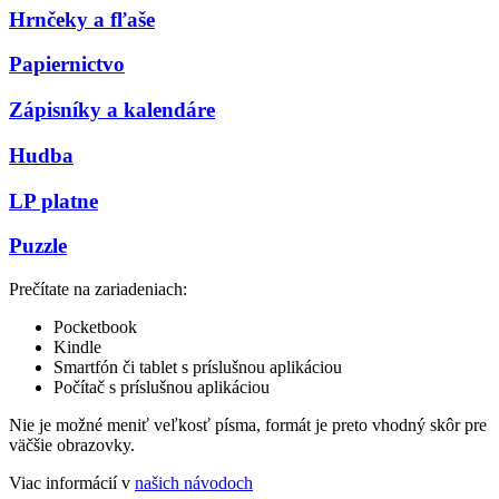
Hrnčeky a fľaše
Papiernictvo
Zápisníky a kalendáre
Hudba
LP platne
Puzzle
Prečítate na zariadeniach:
Pocketbook
Kindle
Smartfón či tablet s príslušnou aplikáciou
Počítač s príslušnou aplikáciou
Nie je možné meniť veľkosť písma, formát je preto vhodný skôr pre
väčšie obrazovky.
Viac informácií v
našich návodoch