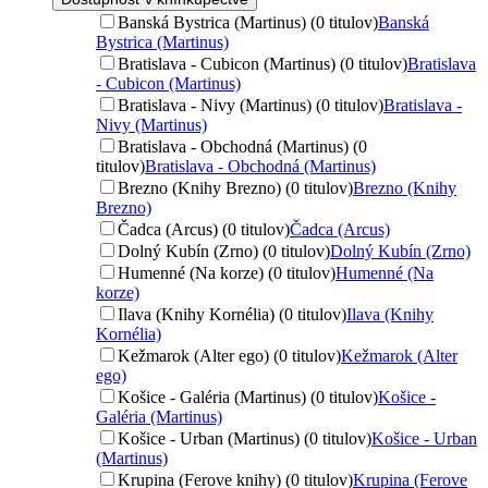
Banská Bystrica (Martinus) (0 titulov)
Banská
Bystrica (Martinus)
Bratislava - Cubicon (Martinus) (0 titulov)
Bratislava
- Cubicon (Martinus)
Bratislava - Nivy (Martinus) (0 titulov)
Bratislava -
Nivy (Martinus)
Bratislava - Obchodná (Martinus) (0
titulov)
Bratislava - Obchodná (Martinus)
Brezno (Knihy Brezno) (0 titulov)
Brezno (Knihy
Brezno)
Čadca (Arcus) (0 titulov)
Čadca (Arcus)
Dolný Kubín (Zrno) (0 titulov)
Dolný Kubín (Zrno)
Humenné (Na korze) (0 titulov)
Humenné (Na
korze)
Ilava (Knihy Kornélia) (0 titulov)
Ilava (Knihy
Kornélia)
Kežmarok (Alter ego) (0 titulov)
Kežmarok (Alter
ego)
Košice - Galéria (Martinus) (0 titulov)
Košice -
Galéria (Martinus)
Košice - Urban (Martinus) (0 titulov)
Košice - Urban
(Martinus)
Krupina (Ferove knihy) (0 titulov)
Krupina (Ferove