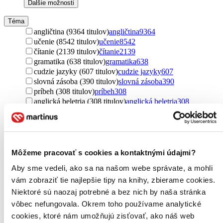
Ďalšie možnosti
Téma
angličtina (9364 titulov)
angličtina
9364
učenie (8542 titulov)
učenie
8542
čítanie (2139 titulov)
čítanie
2139
gramatika (638 titulov)
gramatika
638
cudzie jazyky (607 titulov)
cudzie jazyky
607
slovná zásoba (390 titulov)
slovná zásoba
390
príbeh (308 titulov)
príbeh
308
anglická beletria (308 titulov)
anglická beletria
308
láska (289 titulov)
láska
289
testy (261 titulov)
testy
261
obrázky (256 titulov)
obrázky
256
slovník (249 titulov)
slovník
249
svetová klasika (239 titulov)
svetová klasika
239
Môžeme pracovať s cookies a kontaktnými údajmi?
rozprávky (217 titulov)
rozprávky
217
Aby sme vedeli, ako sa na našom webe správate, a mohli
zvieratá (209 titulov)
zvieratá
209
vám zobraziť tie najlepšie tipy na knihy, zbierame cookies.
Anglicko (177 titulov)
Anglicko
177
objavovanie (158 titulov)
objavovanie
158
Niektoré sú naozaj potrebné a bez nich by naša stránka
romantika (144 titulov)
romantika
144
vôbec nefungovala. Okrem toho používame analytické
karty (139 titulov)
karty
139
cookies, ktoré nám umožňujú zisťovať, ako náš web
konverzácia (137 titulov)
konverzácia
137