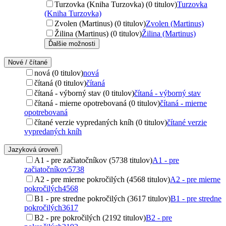
Turzovka (Kniha Turzovka) (0 titulov)
Turzovka
(Kniha Turzovka)
Zvolen (Martinus) (0 titulov)
Zvolen (Martinus)
Žilina (Martinus) (0 titulov)
Žilina (Martinus)
Ďalšie možnosti
Nové / čítané
nová (0 titulov)
nová
čítaná (0 titulov)
čítaná
čítaná - výborný stav (0 titulov)
čítaná - výborný stav
čítaná - mierne opotrebovaná (0 titulov)
čítaná - mierne
opotrebovaná
čítané verzie vypredaných kníh (0 titulov)
čítané verzie
vypredaných kníh
Jazyková úroveň
A1 - pre začiatočníkov (5738 titulov)
A1 - pre
začiatočníkov
5738
A2 - pre mierne pokročilých (4568 titulov)
A2 - pre mierne
pokročilých
4568
B1 - pre stredne pokročilých (3617 titulov)
B1 - pre stredne
pokročilých
3617
B2 - pre pokročilých (2192 titulov)
B2 - pre