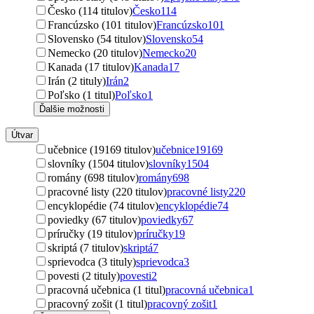
Česko (114 titulov)
Česko
114
Francúzsko (101 titulov)
Francúzsko
101
Slovensko (54 titulov)
Slovensko
54
Nemecko (20 titulov)
Nemecko
20
Kanada (17 titulov)
Kanada
17
Irán (2 tituly)
Irán
2
Poľsko (1 titul)
Poľsko
1
Ďalšie možnosti
Útvar
učebnice (19169 titulov)
učebnice
19169
slovníky (1504 titulov)
slovníky
1504
romány (698 titulov)
romány
698
pracovné listy (220 titulov)
pracovné listy
220
encyklopédie (74 titulov)
encyklopédie
74
poviedky (67 titulov)
poviedky
67
príručky (19 titulov)
príručky
19
skriptá (7 titulov)
skriptá
7
sprievodca (3 tituly)
sprievodca
3
povesti (2 tituly)
povesti
2
pracovná učebnica (1 titul)
pracovná učebnica
1
pracovný zošit (1 titul)
pracovný zošit
1