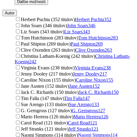
Ďalšie možnosti
Autor
Herbert Puchta (352 titulov)
Herbert Puchta
352
John Soars (346 titulov)
John Soars
346
Liz Soars (343 titulov)
Liz Soars
343
Tom Hutchinson (283 titulov)
Tom Hutchinson
283
Paul Shipton (269 titulov)
Paul Shipton
269
Clive Oxenden (263 titulov)
Clive Oxenden
263
Christina Latham-Koenig (242 titulov)
Christina Latham-
Koenig
242
Virginia Evans (238 titulov)
Virginia Evans
238
Jenny Dooley (217 titulov)
Jenny Dooley
217
Caroline Nixon (155 titulov)
Caroline Nixon
155
Jane Austen (152 titulov)
Jane Austen
152
Jack C. Richards (150 titulov)
Jack C. Richards
150
Tim Falla (147 titulov)
Tim Falla
147
Sue Arengo (133 titulov)
Sue Arengo
133
G. Gerngross (127 titulov)
G. Gerngross
127
Mario Herrera (126 titulov)
Mario Herrera
126
Carol Read (121 titulov)
Carol Read
121
Jeff Stranks (121 titulov)
Jeff Stranks
121
Naomi Simmons (114 titulov)
Naomi Simmons
114