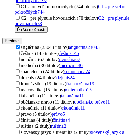
pokročilých
2192
C1 - pre veľmi pokročilých (744 titulov)
C1 - pre veľmi
pokročilých
744
C2 - pre plynule hovoriacich (78 titulov)
C2 - pre plynule
hovoriacich
78
Ďalšie možnosti
Predmet
angličtina (23043 titulov)
angličtina
23043
čeština (145 titulov)
čeština
145
nemčina (67 titulov)
nemčina
67
medicína (36 titulov)
medicína
36
španielčina (24 titulov)
španielčina
24
dejepis (24 titulov)
dejepis
24
francúzština (19 titulov)
francúzština
19
matematika (15 titulov)
matematika
15
taliančina (11 titulov)
taliančina
11
občianske právo (11 titulov)
občianske právo
11
ekonómia (11 titulov)
ekonómia
11
právo (5 titulov)
právo
5
čínština (4 tituly)
čínština
4
ruština (2 tituly)
ruština
2
slovenský jazyk a literatúra (2 tituly)
slovenský jazyk a