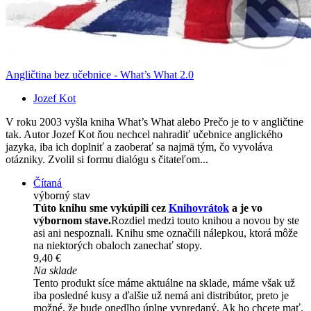
Angličtina bez učebnice - What’s What 2.0
Jozef Kot
V roku 2003 vyšla kniha What’s What alebo Prečo je to v angličtine
tak. Autor Jozef Kot ňou nechcel nahradiť učebnice anglického
jazyka, iba ich doplniť a zaoberať sa najmä tým, čo vyvoláva
otázniky. Zvolil si formu dialógu s čitateľom...
Čítaná
výborný stav
Túto knihu sme vykúpili cez
Knihovrátok
a je vo
výbornom stave.
Rozdiel medzi touto knihou a novou by ste
asi ani nespoznali. Knihu sme označili nálepkou, ktorá môže
na niektorých obaloch zanechať stopy.
9,40 €
Na sklade
Tento produkt síce máme aktuálne na sklade, máme však už
iba posledné kusy a ďalšie už nemá ani distribútor, preto je
možné, že bude onedlho úplne vypredaný. Ak ho chcete mať,