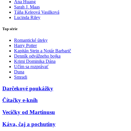
Ana Huang
Sarah J. Maas
Táňa Keleová Vasilková
Lucinda Riley
Top série
Romantické úteky
Harry Potter
Kapitán Stein a Notár Barbarič
Denník odvážneho bojka
Krimi Dominika Dána
Učím sa rozprávať
Duna
Smradi
Darčekové poukážky
Čítačky e-kníh
Vecičky od Martinusu
Káva, čaj a pochutiny