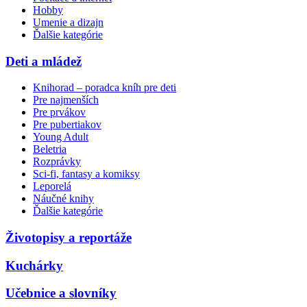
Hobby
Umenie a dizajn
Ďalšie kategórie
Deti a mládež
Knihorad – poradca kníh pre deti
Pre najmenších
Pre prvákov
Pre pubertiakov
Young Adult
Beletria
Rozprávky
Sci-fi, fantasy a komiksy
Leporelá
Náučné knihy
Ďalšie kategórie
Životopisy a reportáže
Kuchárky
Učebnice a slovníky