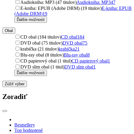
Audiokniha: MP3 (47 titulov)
Audiokniha: MP3
47
E-kniha: EPUB (Adobe DRM) (19 titulov)
E-kniha: EPUB
(Adobe DRM)
19
Ďalšie možnosti
Obal
CD obal (184 titulov)
CD obal
184
DVD obal (75 titulov)
DVD obal
75
krabička (21 titulov)
krabička
21
Blu-ray obal (8 titulov)
Blu-ray obal
8
CD papierový obal (1 titul)
CD papierový obal
1
DVD slim obal (1 titul)
DVD slim obal
1
Ďalšie možnosti
Zúžiť výber
Zoradiť
Bestsellery
Top hodnotené