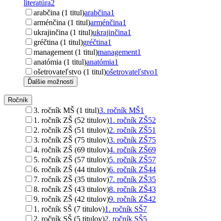
literatúra
2
arabčina (1 titul)
arabčina
1
arménčina (1 titul)
arménčina
1
ukrajinčina (1 titul)
ukrajinčina
1
gréčtina (1 titul)
gréčtina
1
management (1 titul)
management
1
anatómia (1 titul)
anatómia
1
ošetrovateľstvo (1 titul)
ošetrovateľstvo
1
Ďalšie možnosti
Ročník
3. ročník MŠ (1 titul)
3. ročník MŠ
1
1. ročník ZŠ (52 titulov)
1. ročník ZŠ
52
2. ročník ZŠ (51 titulov)
2. ročník ZŠ
51
3. ročník ZŠ (75 titulov)
3. ročník ZŠ
75
4. ročník ZŠ (69 titulov)
4. ročník ZŠ
69
5. ročník ZŠ (57 titulov)
5. ročník ZŠ
57
6. ročník ZŠ (44 titulov)
6. ročník ZŠ
44
7. ročník ZŠ (35 titulov)
7. ročník ZŠ
35
8. ročník ZŠ (43 titulov)
8. ročník ZŠ
43
9. ročník ZŠ (42 titulov)
9. ročník ZŠ
42
1. ročník SŠ (7 titulov)
1. ročník SŠ
7
2. ročník SŠ (5 titulov)
2. ročník SŠ
5