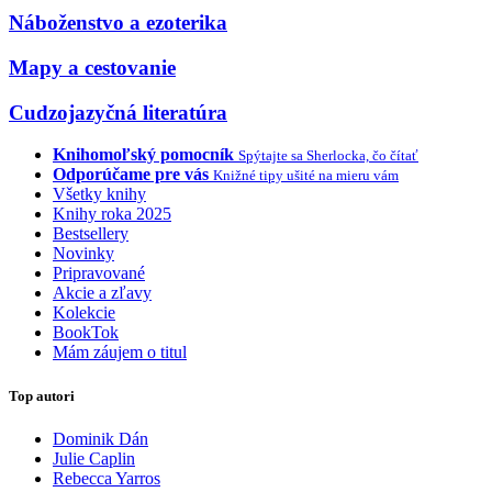
Náboženstvo a ezoterika
Mapy a cestovanie
Cudzojazyčná literatúra
Knihomoľský pomocník
Spýtajte sa Sherlocka, čo čítať
Odporúčame pre vás
Knižné tipy ušité na mieru vám
Všetky knihy
Knihy roka 2025
Bestsellery
Novinky
Pripravované
Akcie a zľavy
Kolekcie
BookTok
Mám záujem o titul
Top autori
Dominik Dán
Julie Caplin
Rebecca Yarros