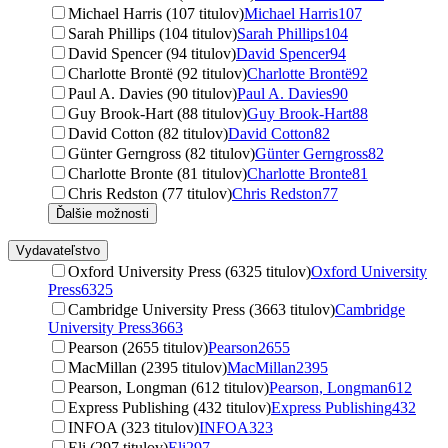
Michael Harris (107 titulov)
Michael Harris
107
Sarah Phillips (104 titulov)
Sarah Phillips
104
David Spencer (94 titulov)
David Spencer
94
Charlotte Brontë (92 titulov)
Charlotte Brontë
92
Paul A. Davies (90 titulov)
Paul A. Davies
90
Guy Brook-Hart (88 titulov)
Guy Brook-Hart
88
David Cotton (82 titulov)
David Cotton
82
Günter Gerngross (82 titulov)
Günter Gerngross
82
Charlotte Bronte (81 titulov)
Charlotte Bronte
81
Chris Redston (77 titulov)
Chris Redston
77
Ďalšie možnosti
Vydavateľstvo
Oxford University Press (6325 titulov)
Oxford University
Press
6325
Cambridge University Press (3663 titulov)
Cambridge
University Press
3663
Pearson (2655 titulov)
Pearson
2655
MacMillan (2395 titulov)
MacMillan
2395
Pearson, Longman (612 titulov)
Pearson, Longman
612
Express Publishing (432 titulov)
Express Publishing
432
INFOA (323 titulov)
INFOA
323
Eli (297 titulov)
Eli
297