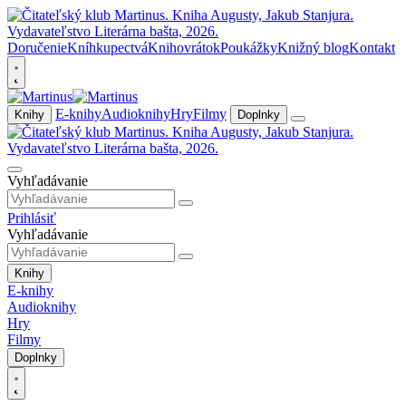
Doručenie
Kníhkupectvá
Knihovrátok
Poukážky
Knižný blog
Kontakt
E-knihy
Audioknihy
Hry
Filmy
Knihy
Doplnky
Vyhľadávanie
Prihlásiť
Vyhľadávanie
Knihy
E-knihy
Audioknihy
Hry
Filmy
Doplnky