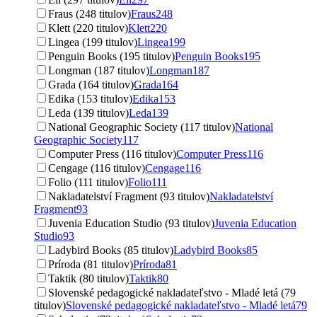
Fraus (248 titulov)
Fraus
248
Klett (220 titulov)
Klett
220
Lingea (199 titulov)
Lingea
199
Penguin Books (195 titulov)
Penguin Books
195
Longman (187 titulov)
Longman
187
Grada (164 titulov)
Grada
164
Edika (153 titulov)
Edika
153
Leda (139 titulov)
Leda
139
National Geographic Society (117 titulov)
National
Geographic Society
117
Computer Press (116 titulov)
Computer Press
116
Cengage (116 titulov)
Cengage
116
Folio (111 titulov)
Folio
111
Nakladatelství Fragment (93 titulov)
Nakladatelství
Fragment
93
Juvenia Education Studio (93 titulov)
Juvenia Education
Studio
93
Ladybird Books (85 titulov)
Ladybird Books
85
Príroda (81 titulov)
Príroda
81
Taktik (80 titulov)
Taktik
80
Slovenské pedagogické nakladateľstvo - Mladé letá (79
titulov)
Slovenské pedagogické nakladateľstvo - Mladé letá
79