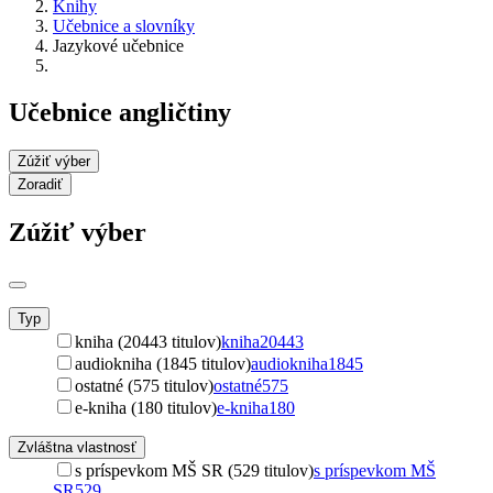
Knihy
Učebnice a slovníky
Jazykové učebnice
Učebnice angličtiny
Zúžiť výber
Zoradiť
Zúžiť výber
Typ
kniha (20443 titulov)
kniha
20443
audiokniha (1845 titulov)
audiokniha
1845
ostatné (575 titulov)
ostatné
575
e-kniha (180 titulov)
e-kniha
180
Zvláštna vlastnosť
s príspevkom MŠ SR (529 titulov)
s príspevkom MŠ
SR
529