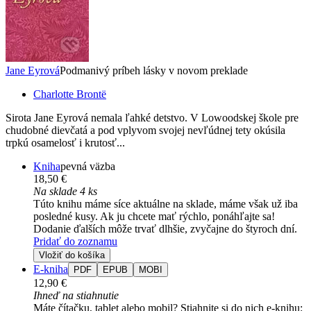
Jane Eyrová
Podmanivý príbeh lásky v novom preklade
Charlotte Brontë
Sirota Jane Eyrová nemala ľahké detstvo. V Lowoodskej škole pre
chudobné dievčatá a pod vplyvom svojej nevľúdnej tety okúsila
trpkú osamelosť i krutosť...
Kniha
pevná väzba
18,50 €
Na sklade 4 ks
Túto knihu máme síce aktuálne na sklade, máme však už iba
posledné kusy. Ak ju chcete mať rýchlo, ponáhľajte sa!
Dodanie ďalších môže trvať dlhšie, zvyčajne do štyroch dní.
Pridať do zoznamu
Vložiť do košíka
E-kniha
PDF
EPUB
MOBI
12,90 €
Ihneď na stiahnutie
Máte čítačku, tablet alebo mobil? Stiahnite si do nich e-knihu: