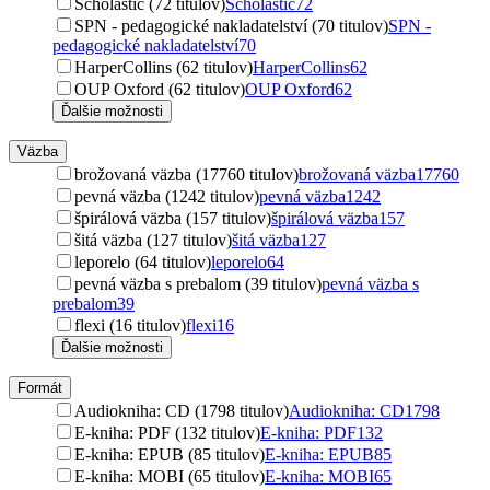
Scholastic (72 titulov)
Scholastic
72
SPN - pedagogické nakladatelství (70 titulov)
SPN -
pedagogické nakladatelství
70
HarperCollins (62 titulov)
HarperCollins
62
OUP Oxford (62 titulov)
OUP Oxford
62
Ďalšie možnosti
Väzba
brožovaná väzba (17760 titulov)
brožovaná väzba
17760
pevná väzba (1242 titulov)
pevná väzba
1242
špirálová väzba (157 titulov)
špirálová väzba
157
šitá väzba (127 titulov)
šitá väzba
127
leporelo (64 titulov)
leporelo
64
pevná väzba s prebalom (39 titulov)
pevná väzba s
prebalom
39
flexi (16 titulov)
flexi
16
Ďalšie možnosti
Formát
Audiokniha: CD (1798 titulov)
Audiokniha: CD
1798
E-kniha: PDF (132 titulov)
E-kniha: PDF
132
E-kniha: EPUB (85 titulov)
E-kniha: EPUB
85
E-kniha: MOBI (65 titulov)
E-kniha: MOBI
65