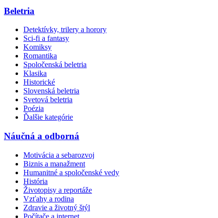
Beletria
Detektívky, trilery a horory
Sci-fi a fantasy
Komiksy
Romantika
Spoločenská beletria
Klasika
Historické
Slovenská beletria
Svetová beletria
Poézia
Ďalšie kategórie
Náučná a odborná
Motivácia a sebarozvoj
Biznis a manažment
Humanitné a spoločenské vedy
História
Životopisy a reportáže
Vzťahy a rodina
Zdravie a životný štýl
Počítače a internet