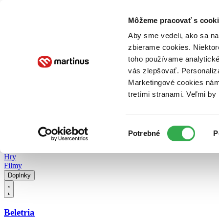
Doručenie
Kníhkupectvá
Knihovrátok
Poukážky
Knižný blog
Kontakt
Môžeme pracovať s cooki
Aby sme vedeli, ako sa na 
zbierame cookies. Niektor
E-knihy
Audioknihy
Hry
Filmy
Knihy
Doplnky
toho používame analytické
vás zlepšovať. Personaliz
Vyhľadávanie
Marketingové cookies nám 
tretími stranami. Veľmi b
Prihlásiť
Vyhľadávanie
Výber
Knihy
Potrebné
P
súhlasu
E-knihy
Audioknihy
Hry
Filmy
Doplnky
Beletria