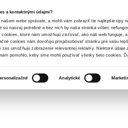
es a kontaktnými údajmi?
našom webe správate, a mohli vám zobraziť tie najlepšie tipy n
é sú naozaj potrebné a bez nich by naša stránka vôbec nefung
 cookies, ktoré nám umožňujú zisťovať, ako náš web funguje, a 
ačné cookies nám dovoľujú prispôsobovať stránku pre vašu lepši
zas umožňujú zobrazenie relevantnej reklamy. Niektoré údaje z
y nám pomohlo, keby sme mohli používať všetky tieto cookies. 
ersonalizačné
Analytické
Marketi