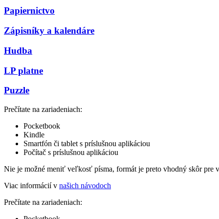
Papiernictvo
Zápisníky a kalendáre
Hudba
LP platne
Puzzle
Prečítate na zariadeniach:
Pocketbook
Kindle
Smartfón či tablet s príslušnou aplikáciou
Počítač s príslušnou aplikáciou
Nie je možné meniť veľkosť písma, formát je preto vhodný skôr pre 
Viac informácií v
našich návodoch
Prečítate na zariadeniach:
Pocketbook