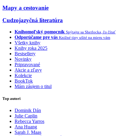
Mapy a cestovanie
Cudzojazyčná literatúra
Knihomoľský pomocník
Spýtajte sa Sherlocka, čo čítať
Odporúčame pre vás
Knižné tipy ušité na mieru vám
Všetky knihy
Knihy roka 2025
Bestsellery
Novinky
Pripravované
Akcie a zľavy
Kolekcie
BookTok
Mám záujem o titul
Top autori
Dominik Dán
Julie Caplin
Rebecca Yarros
Ana Huang
Sarah J. Maas