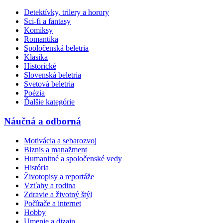
Detektívky, trilery a horory
Sci-fi a fantasy
Komiksy
Romantika
Spoločenská beletria
Klasika
Historické
Slovenská beletria
Svetová beletria
Poézia
Ďalšie kategórie
Náučná a odborná
Motivácia a sebarozvoj
Biznis a manažment
Humanitné a spoločenské vedy
História
Životopisy a reportáže
Vzťahy a rodina
Zdravie a životný štýl
Počítače a internet
Hobby
Umenie a dizajn