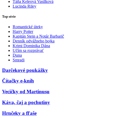
Táňa Keleová Vasilková
Lucinda Riley
Top série
Romantické úteky
Harry Potter
Kapitán Stein a Notár Barbarič
Denník odvážneho bojka
Krimi Dominika Dána
Učím sa rozprávať
Duna
Smradi
Darčekové poukážky
Čítačky e-kníh
Vecičky od Martinusu
Káva, čaj a pochutiny
Hrnčeky a fľaše