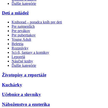
Ďalšie kategórie
Deti a mládež
Knihorad – poradca kníh pre deti
Pre najmenších
Pre prvákov
Pre pubertiakov
Young Adult
Beletria
Rozprávky
Sci-fi, fantasy a komiksy
Leporelá
Náučné knihy
Ďalšie kategórie
Životopisy a reportáže
Kuchárky
Učebnice a slovníky
Náboženstvo a ezoterika