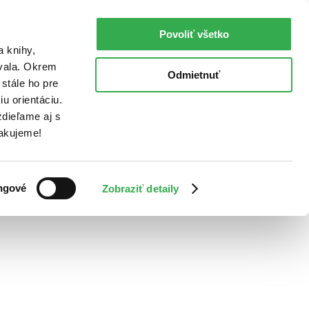
Povoliť všetko
a knihy,
ovala. Okrem
Odmietnuť
stále ho pre
u orientáciu.
dieľame aj s
Ďakujeme!
ngové
Zobraziť detaily