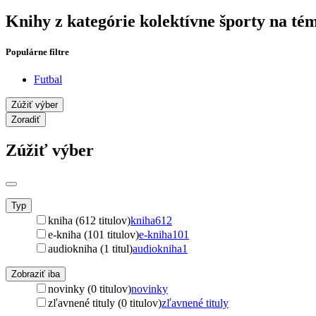
Knihy z kategórie kolektívne športy na té
Populárne filtre
Futbal
Zúžiť výber
Zoradiť
Zúžiť výber
Typ
kniha (612 titulov)
kniha
612
e-kniha (101 titulov)
e-kniha
101
audiokniha (1 titul)
audiokniha
1
Zobraziť iba
novinky (0 titulov)
novinky
zľavnené tituly (0 titulov)
zľavnené tituly