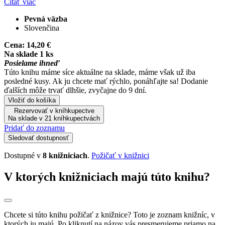
Čítať viac
Pevná väzba
Slovenčina
Cena:
14,20 €
Na sklade 1 ks
Posielame ihneď
Túto knihu máme síce aktuálne na sklade, máme však už iba
posledné kusy. Ak ju chcete mať rýchlo, ponáhľajte sa! Dodanie
ďalších môže trvať dlhšie, zvyčajne do 9 dní.
Vložiť do košíka
Rezervovať v kníhkupectve
Na sklade v 21 kníhkupectvách
Pridať do zoznamu
Sledovať dostupnosť
Dostupné v
8 knižniciach
.
Požičať v knižnici
V ktorých knižniciach majú túto knihu?
Chcete si túto knihu požičať z knižnice? Toto je zoznam knižníc, v
ktorých ju majú. Po kliknutí na názov vás presmerujeme priamo na