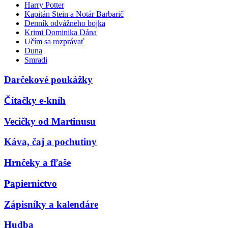
Harry Potter
Kapitán Stein a Notár Barbarič
Denník odvážneho bojka
Krimi Dominika Dána
Učím sa rozprávať
Duna
Smradi
Darčekové poukážky
Čítačky e-kníh
Vecičky od Martinusu
Káva, čaj a pochutiny
Hrnčeky a fľaše
Papiernictvo
Zápisníky a kalendáre
Hudba