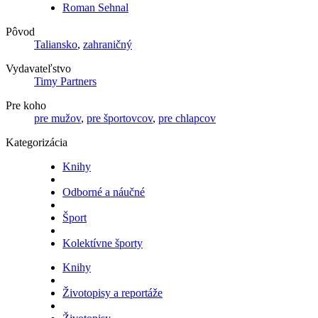
Roman Sehnal
Pôvod
Taliansko
,
zahraničný
Vydavateľstvo
Timy Partners
Pre koho
pre mužov
,
pre športovcov
,
pre chlapcov
Kategorizácia
Knihy
Odborné a náučné
Šport
Kolektívne športy
Knihy
Životopisy a reportáže