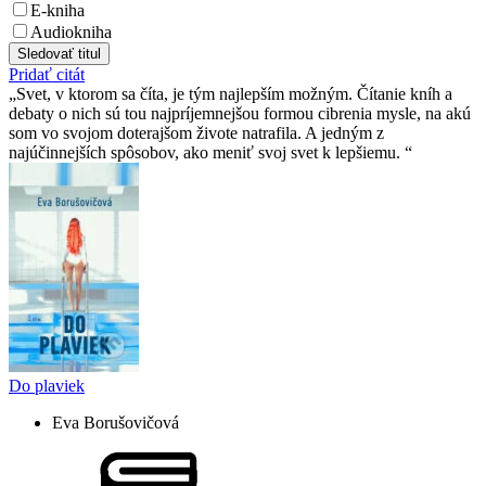
E-kniha
Audiokniha
Sledovať titul
Pridať citát
Svet, v ktorom sa číta, je tým najlepším možným. Čítanie kníh a
debaty o nich sú tou najpríjemnejšou formou cibrenia mysle, na akú
som vo svojom doterajšom živote natrafila. A jedným z
najúčinnejších spôsobov, ako meniť svoj svet k lepšiemu.
Do plaviek
Eva Borušovičová