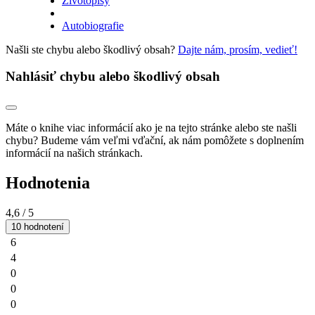
Životopisy
Autobiografie
Našli ste chybu alebo škodlivý obsah?
Dajte nám, prosím, vedieť!
Nahlásiť chybu alebo škodlivý obsah
Máte o knihe viac informácií ako je na tejto stránke alebo ste našli
chybu? Budeme vám veľmi vďační, ak nám pomôžete s doplnením
informácií na našich stránkach.
Hodnotenia
4,6
/ 5
10 hodnotení
6
4
0
0
0