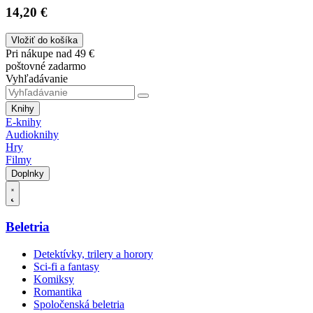
14,20 €
Vložiť do košíka
Pri nákupe nad 49 €
poštovné zadarmo
Vyhľadávanie
Knihy
E-knihy
Audioknihy
Hry
Filmy
Doplnky
Beletria
Detektívky, trilery a horory
Sci-fi a fantasy
Komiksy
Romantika
Spoločenská beletria