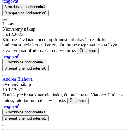
reagovať
3 pozitívne hodnotenia
3
0 negatívne hodnotenia
0
Lukas
Neoverený nákup
25.12.2022
Kto pozná Zlatana ocení úprimnosť pri obavách z blízkej
budúcnosti teda konca kariéry. Otvorené rozprávanie s veľkým
životným nadhľadom. Za mna výborné.
Čítať viac
reagovať
1 pozitívne hodnotenie
1
0 negatívne hodnotenia
0
Andrea Blahová
Overený nákup
15.12.2022
Darček pre brata k narodeninám, čo bude az na Vianoce. Určite sa
poteší, túto knihu mal na wishliste.
Čítať viac
reagovať
3 pozitívne hodnotenia
3
2 negatívne hodnotenia
2