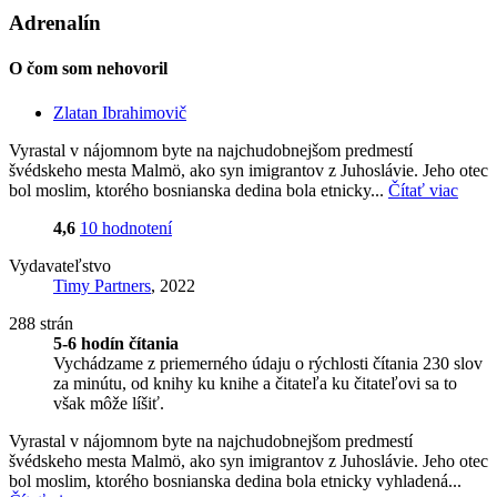
Adrenalín
O čom som nehovoril
Zlatan Ibrahimovič
Vyrastal v nájomnom byte na najchudobnejšom predmestí
švédskeho mesta Malmö, ako syn imigrantov z Juhoslávie. Jeho otec
bol moslim, ktorého bosnianska dedina bola etnicky...
Čítať viac
4,6
10 hodnotení
Vydavateľstvo
Timy Partners
, 2022
288 strán
5-6 hodín čítania
Vychádzame z priemerného údaju o rýchlosti čítania 230 slov
za minútu, od knihy ku knihe a čitateľa ku čitateľovi sa to
však môže líšiť.
Vyrastal v nájomnom byte na najchudobnejšom predmestí
švédskeho mesta Malmö, ako syn imigrantov z Juhoslávie. Jeho otec
bol moslim, ktorého bosnianska dedina bola etnicky vyhladená...