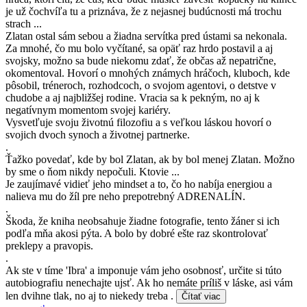
je už čochvíľa tu a priznáva, že z nejasnej budúcnosti má trochu
strach ...
Zlatan ostal sám sebou a žiadna servítka pred ústami sa nekonala.
Za mnohé, čo mu bolo vyčítané, sa opäť raz hrdo postavil a aj
svojsky, možno sa bude niekomu zdať, že občas až nepatrične,
okomentoval. Hovorí o mnohých známych hráčoch, kluboch, kde
pôsobil, tréneroch, rozhodcoch, o svojom agentovi, o detstve v
chudobe a aj najbližšej rodine. Vracia sa k pekným, no aj k
negatívnym momentom svojej kariéry.
Vysvetľuje svoju životnú filozofiu a s veľkou láskou hovorí o
svojich dvoch synoch a životnej partnerke.
.
Ťažko povedať, kde by bol Zlatan, ak by bol menej Zlatan. Možno
by sme o ňom nikdy nepočuli. Ktovie ...
Je zaujímavé vidieť jeho mindset a to, čo ho nabíja energiou a
nalieva mu do žíl pre neho prepotrebný ADRENALÍN.
.
Škoda, že kniha neobsahuje žiadne fotografie, tento žáner si ich
podľa mňa akosi pýta. A bolo by dobré ešte raz skontrolovať
preklepy a pravopis.
.
Ak ste v tíme 'Ibra' a imponuje vám jeho osobnosť, určite si túto
autobiografiu nenechajte ujsť. Ak ho nemáte príliš v láske, asi vám
len dvihne tlak, no aj to niekedy treba .
Čítať viac