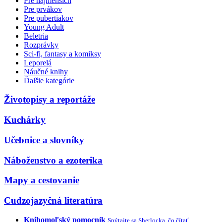
Pre najmenších
Pre prvákov
Pre pubertiakov
Young Adult
Beletria
Rozprávky
Sci-fi, fantasy a komiksy
Leporelá
Náučné knihy
Ďalšie kategórie
Životopisy a reportáže
Kuchárky
Učebnice a slovníky
Náboženstvo a ezoterika
Mapy a cestovanie
Cudzojazyčná literatúra
Knihomoľský pomocník
Spýtajte sa Sherlocka, čo čítať