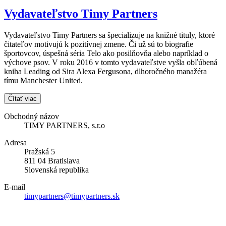
Vydavateľstvo Timy Partners
Vydavateľstvo Timy Partners sa špecializuje na knižné tituly, ktoré
čitateľov motivujú k pozitívnej zmene. Či už sú to biografie
športovcov, úspešná séria Telo ako posilňovňa alebo napríklad o
výchove psov. V roku 2016 v tomto vydavateľstve vyšla obľúbená
kniha Leading od Sira Alexa Fergusona, dlhoročného manažéra
tímu Manchester United.
Čítať viac
Obchodný názov
TIMY PARTNERS, s.r.o
Adresa
Pražská 5
811 04 Bratislava
Slovenská republika
E-mail
timypartners@timypartners.sk