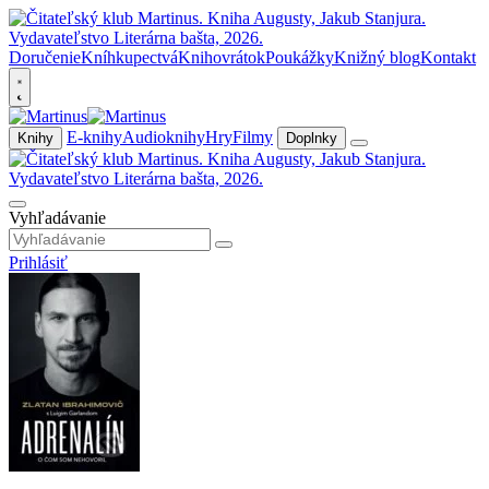
Doručenie
Kníhkupectvá
Knihovrátok
Poukážky
Knižný blog
Kontakt
E-knihy
Audioknihy
Hry
Filmy
Knihy
Doplnky
Vyhľadávanie
Prihlásiť