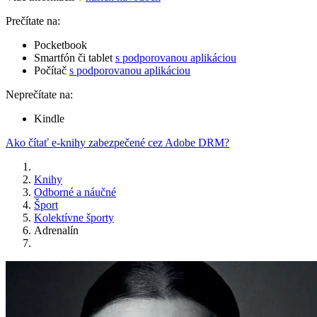
Prečítate na:
Pocketbook
Smartfón či tablet
s podporovanou aplikáciou
Počítač
s podporovanou aplikáciou
Neprečítate na:
Kindle
Ako čítať e-knihy zabezpečené cez Adobe DRM?
Knihy
Odborné a náučné
Šport
Kolektívne športy
Adrenalín