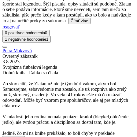
športe stal legendou. Štýl písania, opisy situácií sú podobné. Zlatan
o sebe podáva informácie, ktoré sme nevedeli, sem tam niečo zo
zákulisia, píše prečo kedy a kam prestúpil, ako to bolo a nadväzuje
to aj na určité prvky zo súkromia.
Čítať viac
reagovať
0 pozitívne hodnotenia
0
1 negatívne hodnotenie
1
Petra Makvová
Overený zákazník
3.8.2023
Svojrázna futbalová legenda
Dobrá kniha. Ľahko sa čítala.
Zo slov cítiť, že Zlatan už nie je tým búrlivákom, akým bol.
Samozrejme, sebavedomie mu zostalo, ale už rozpráva ako zrelý
muž, skrotený, usadený. Vo veku 41 rokov ešte má čo ukázať,
odovzdať. Môže byť vzorom pre spoluhráčov, ale aj pre mladých
chlapcov.
V mladosti jeho rodina nemala peniaze, kradol (bicykel,oblečenie,
jedlo), ale tvrdou prácou a disciplínou sa dostal tam, kde je.
Jediné, čo mi na knihe prekážalo, to boli chyby v preklade