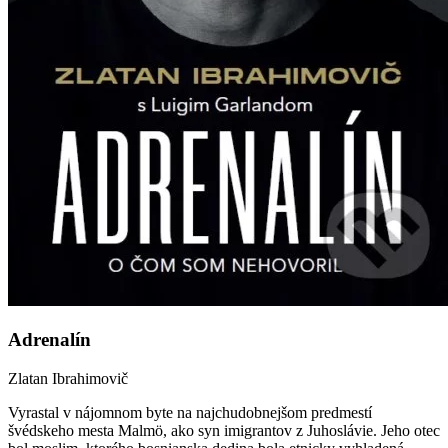
Adrenalín
Zlatan Ibrahimovič
Vyrastal v nájomnom byte na najchudobnejšom predmestí
švédskeho mesta Malmö, ako syn imigrantov z Juhoslávie. Jeho otec