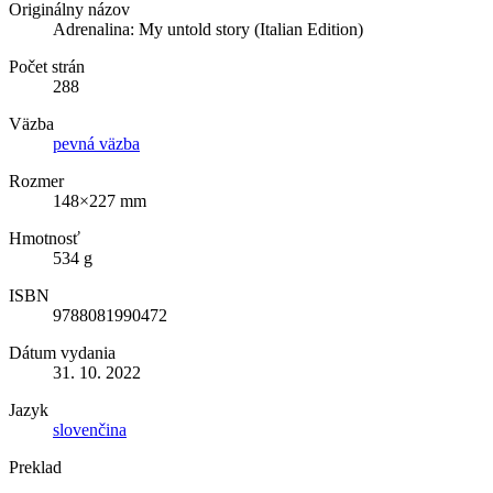
Originálny názov
Adrenalina: My untold story (Italian Edition)
Počet strán
288
Väzba
pevná väzba
Rozmer
148×227 mm
Hmotnosť
534 g
ISBN
9788081990472
Dátum vydania
31. 10. 2022
Jazyk
slovenčina
Preklad