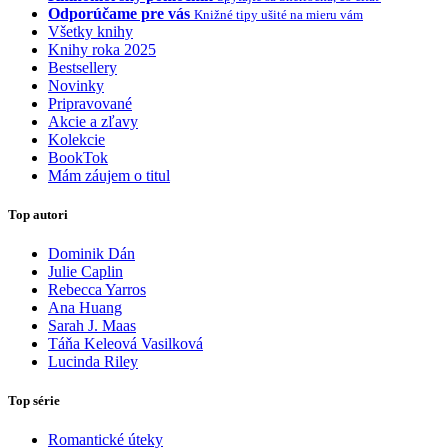
Odporúčame pre vás
Knižné tipy ušité na mieru vám
Všetky knihy
Knihy roka 2025
Bestsellery
Novinky
Pripravované
Akcie a zľavy
Kolekcie
BookTok
Mám záujem o titul
Top autori
Dominik Dán
Julie Caplin
Rebecca Yarros
Ana Huang
Sarah J. Maas
Táňa Keleová Vasilková
Lucinda Riley
Top série
Romantické úteky