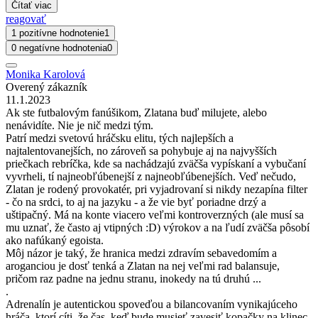
Čítať viac
reagovať
1 pozitívne hodnotenie
1
0 negatívne hodnotenia
0
Monika Karolová
Overený zákazník
11.1.2023
Ak ste futbalovým fanúšikom, Zlatana buď milujete, alebo
nenávidíte. Nie je nič medzi tým.
Patrí medzi svetovú hráčsku elitu, tých najlepších a
najtalentovanejších, no zároveň sa pohybuje aj na najvyšších
priečkach rebríčka, kde sa nachádzajú zväčša vypískaní a vybučaní
vyvrheli, tí najneobľúbenejší z najneobľúbenejších. Veď nečudo,
Zlatan je rodený provokatér, pri vyjadrovaní si nikdy nezapína filter
- čo na srdci, to aj na jazyku - a že vie byť poriadne drzý a
uštipačný. Má na konte viacero veľmi kontroverzných (ale musí sa
mu uznať, že často aj vtipných :D) výrokov a na ľudí zväčša pôsobí
ako nafúkaný egoista.
Môj názor je taký, že hranica medzi zdravím sebavedomím a
aroganciou je dosť tenká a Zlatan na nej veľmi rad balansuje,
pričom raz padne na jednu stranu, inokedy na tú druhú ...
.
Adrenalín je autentickou spoveďou a bilancovaním vynikajúceho
hráča, ktorí cíti, že čas, keď bude musieť zavesiť kopačky na klinec