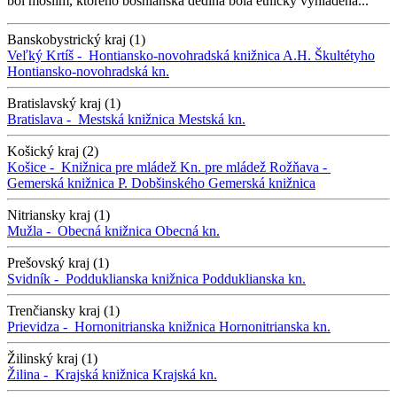
bol moslim, ktorého bosnianska dedina bola etnicky vyhladená...
Banskobystrický kraj (1)
Veľký Krtíš -
Hontiansko-novohradská knižnica A.H. Škultétyho
Hontiansko-novohradská kn.
Bratislavský kraj (1)
Bratislava -
Mestská knižnica
Mestská kn.
Košický kraj (2)
Košice -
Knižnica pre mládež
Kn. pre mládež
Rožňava -
Gemerská knižnica P. Dobšinského
Gemerská knižnica
Nitriansky kraj (1)
Mužla -
Obecná knižnica
Obecná kn.
Prešovský kraj (1)
Svidník -
Podduklianska knižnica
Podduklianska kn.
Trenčiansky kraj (1)
Prievidza -
Hornonitrianska knižnica
Hornonitrianska kn.
Žilinský kraj (1)
Žilina -
Krajská knižnica
Krajská kn.