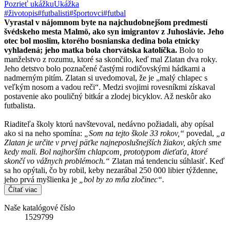
Pozrieť ukážku
Ukážka
#životopis
#futbalisti
#športovci
#futbal
Vyrastal v nájomnom byte na najchudobnejšom predmestí
švédskeho mesta Malmö, ako syn imigrantov z Juhoslávie. Jeho
otec bol moslim, ktorého bosnianska dedina bola etnicky
vyhladená; jeho matka bola chorvátska katolíčka.
Bolo to
manželstvo z rozumu, ktoré sa skončilo, keď mal Zlatan dva roky.
Jeho detstvo bolo poznačené častými rodičovskými hádkami a
nadmerným pitím. Zlatan si uvedomoval, že je „malý chlapec s
veľkým nosom a vadou reči“. Medzi svojimi rovesníkmi získaval
postavenie ako pouličný bitkár a zlodej bicyklov. Až neskôr ako
futbalista.
Riaditeľa školy ktorú navštevoval, nedávno požiadali, aby opísal
ako si na neho spomína:
„Som na tejto škole 33 rokov,“
povedal,
„a
Zlatan je určite v prvej päťke najneposlušnejších žiakov, akých sme
kedy mali. Bol najhorším chlapcom, prototypom dieťaťa, ktoré
skončí vo vážnych problémoch.“
Zlatan má tendenciu súhlasiť. Keď
sa ho opýtali, čo by robil, keby nezarábal 250 000 libier týždenne,
jeho prvá myšlienka je
„bol by zo mňa zločinec“.
Čítať viac
Naše katalógové číslo
1529799