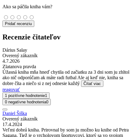
Ako sa páčila kniha vám?
Pridať recenziu
Recenzie čitateľov
Dárius Salay
Overený zákazník
4.7.2026
Zlatanova pravda
Úžasná kniha mňa hneď chytila od začiatku za 3 dni som ju zhltol
ako nič odporúčam ak máte radi futbal Ale aj keď nie, kniha sa
dobre číta a niečo si z nej odnesie každý
Čítať viac
reagovať
1 pozitívne hodnotenie
1
0 negatívne hodnotenia
0
Daniel Šiška
Overený zákazník
17.4.2024
Veľmi dobrá kniha. Prirovnal by som ju možno ku knihe od Petra
Sagana. Tiež je o vrcholovom športovcovi, ktorý sa vo svojom