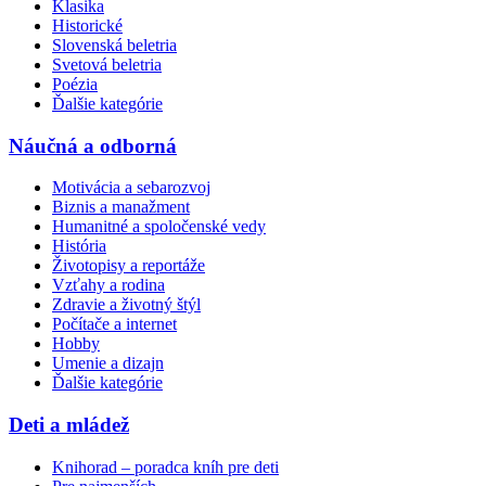
Klasika
Historické
Slovenská beletria
Svetová beletria
Poézia
Ďalšie kategórie
Náučná a odborná
Motivácia a sebarozvoj
Biznis a manažment
Humanitné a spoločenské vedy
História
Životopisy a reportáže
Vzťahy a rodina
Zdravie a životný štýl
Počítače a internet
Hobby
Umenie a dizajn
Ďalšie kategórie
Deti a mládež
Knihorad – poradca kníh pre deti