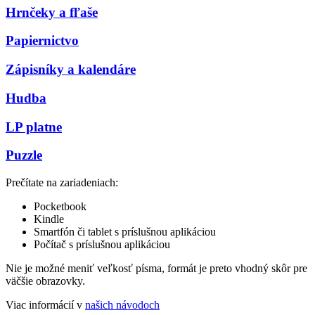
Hrnčeky a fľaše
Papiernictvo
Zápisníky a kalendáre
Hudba
LP platne
Puzzle
Prečítate na zariadeniach:
Pocketbook
Kindle
Smartfón či tablet s príslušnou aplikáciou
Počítač s príslušnou aplikáciou
Nie je možné meniť veľkosť písma, formát je preto vhodný skôr pre
väčšie obrazovky.
Viac informácií v
našich návodoch