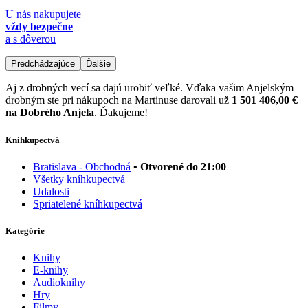
U nás nakupujete
vždy bezpečne
a s dôverou
Predchádzajúce
Ďalšie
Aj z drobných vecí sa dajú urobiť veľké. Vďaka vašim Anjelským
drobným ste pri nákupoch na Martinuse darovali už
1 501 406,00 €
na Dobrého Anjela
. Ďakujeme!
Kníhkupectvá
Bratislava - Obchodná
• Otvorené do 21:00
Všetky kníhkupectvá
Udalosti
Spriatelené kníhkupectvá
Kategórie
Knihy
E-knihy
Audioknihy
Hry
Filmy