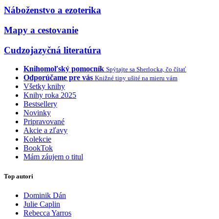
Náboženstvo a ezoterika
Mapy a cestovanie
Cudzojazyčná literatúra
Knihomoľský pomocník
Spýtajte sa Sherlocka, čo čítať
Odporúčame pre vás
Knižné tipy ušité na mieru vám
Všetky knihy
Knihy roka 2025
Bestsellery
Novinky
Pripravované
Akcie a zľavy
Kolekcie
BookTok
Mám záujem o titul
Top autori
Dominik Dán
Julie Caplin
Rebecca Yarros