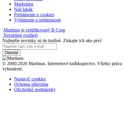
Marketing
Náš labák
Prehlásenie o cookies
Vyhlásenie o prístupnosti
Martinus je certifikovaný B Corp
Nerobíme rozdiely
Najlepšie novinky sú tie knižné. Získajte ich ako prví:
Odoslať
© 2000-2026 Martinus. Internetové kníhkupectvo. Všetky práva
vyhradené.
Nastaviť cookies
Ochrana súkromia
Obchodné podmienky