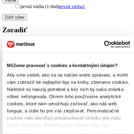
Väzba
pevná väzba (1 titul)
pevná väzba
1
Zúžiť výber
Zoradiť
Bestsellery
Top hodnotené
Môžeme pracovať s cookies a kontaktnými údajmi?
Novinky
Najdrahšie
Aby sme vedeli, ako sa na našom webe správate, a mohli
Najlacnejšie
vám zobraziť tie najlepšie tipy na knihy, zbierame cookies.
Najvyššia zľava
Niektoré sú naozaj potrebné a bez nich by naša stránka
vôbec nefungovala. Okrem toho používame analytické
cookies, ktoré nám umožňujú zisťovať, ako náš web
funguje, a stále ho pre vás zlepšovať. Personalizačné
cookies nám dovoľujú prispôsobovať stránku pre vašu
lepšiu orientáciu. Marketingové cookies nám zas
umožňujú zobrazenie relevantnej reklamy. Niektoré údaje