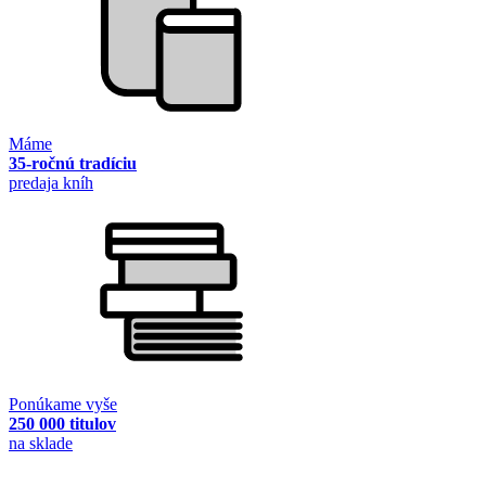
Máme
35-ročnú tradíciu
predaja kníh
Ponúkame vyše
250 000 titulov
na sklade