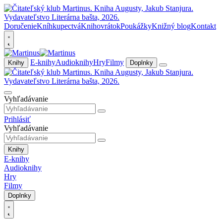
Doručenie
Kníhkupectvá
Knihovrátok
Poukážky
Knižný blog
Kontakt
E-knihy
Audioknihy
Hry
Filmy
Knihy
Doplnky
Vyhľadávanie
Prihlásiť
Vyhľadávanie
Knihy
E-knihy
Audioknihy
Hry
Filmy
Doplnky