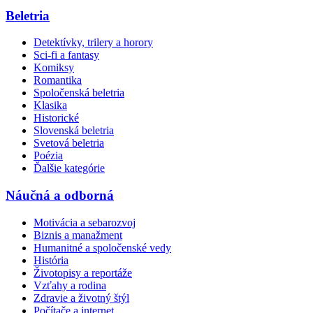
Beletria
Detektívky, trilery a horory
Sci-fi a fantasy
Komiksy
Romantika
Spoločenská beletria
Klasika
Historické
Slovenská beletria
Svetová beletria
Poézia
Ďalšie kategórie
Náučná a odborná
Motivácia a sebarozvoj
Biznis a manažment
Humanitné a spoločenské vedy
História
Životopisy a reportáže
Vzťahy a rodina
Zdravie a životný štýl
Počítače a internet