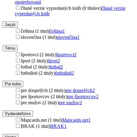
opotrebovaná
čítané verzie vypredaných kníh (0 titulov)
čítané verzie
vypredaných kníh
Jazyk
čeština (1 titul)
čeština
1
slovenčina (1 titul)
slovenčina
1
Téma
športovci (2 tituly)
športovci
2
šport (2 tituly)
šport
2
futbal (2 tituly)
futbal
2
futbalisti (2 tituly)
futbalisti
2
Pre koho
pre dospelých (2 tituly)
pre dospelých
2
pre športovcov (2 tituly)
pre športovcov
2
pre mužov (2 tituly)
pre mužov
2
Vydavateľstvo
Mapcards.net (1 titul)
Mapcards.net
1
BRAK (1 titul)
BRAK
1