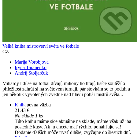
Velká kniha mistrovství světa ve fotbale
CZ
Marija Vorobjova
Iryna Taranenko
Andrij Stoljarčuk
Miliardy lidí se na fotbal dívají, miliony ho hrají, tisíce soutěží o
příležitost zahrát si na světovém turnaji, pár stovkám se to podaří a
jen několik vyvolených zvedne nad hlavu pohár mistrů světa...
Kniha
pevná väzba
21,43 €
Na sklade 1 ks
Túto knihu máme síce aktuálne na sklade, máme však už iba
posledné kusy. Ak ju chcete mať rýchlo, ponáhľajte sa!
Dodanie ďalších môže trvať dlhšie, zvyčajne do šiestich dní.