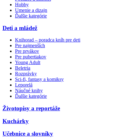
Hobby
Umenie a dizajn
Ďalšie kategórie
Deti a mládež
Knihorad – poradca kníh pre deti
Pre najmenších
Pre prvákov
Pre pubertiakov
Young Adult
Beletria
Rozprávky
Sci-fi, fantasy a komiksy
Leporelá
Náučné knihy
Ďalšie kategórie
Životopisy a reportáže
Kuchárky
Učebnice a slovníky