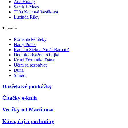
Ana Huang
Sarah J. Maas
Táňa Keleová Vasilková
Lucinda Riley
Top série
Romantické úteky
Harry Potter
Kapitán Stein a Notár Barbarič
Denník odvážneho bojka
Krimi Dominika Dána
Učím sa rozprávať
Duna
Smradi
Darčekové poukážky
Čítačky e-kníh
Vecičky od Martinusu
Káva, čaj a pochutiny