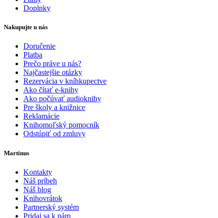
Doplnky
Nakupujte u nás
Doručenie
Platba
Prečo práve u nás?
Najčastejšie otázky
Rezervácia v kníhkupectve
Ako čítať e-knihy
Ako počúvať audioknihy
Pre školy a knižnice
Reklamácie
Knihomoľský pomocník
Odstúpiť od zmluvy
Martinus
Kontakty
Náš príbeh
Náš blog
Knihovrátok
Partnerský systém
Pridaj sa k nám