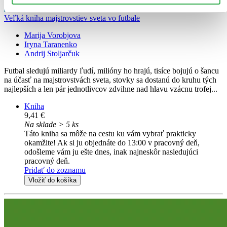
Veľká kniha majstrovstiev sveta vo futbale
Marija Vorobjova
Iryna Taranenko
Andrij Stoljarčuk
Futbal sledujú miliardy ľudí, milióny ho hrajú, tisíce bojujú o šancu
na účasť na majstrovstvách sveta, stovky sa dostanú do kruhu tých
najlepších a len pár jednotlivcov zdvihne nad hlavu vzácnu trofej...
Kniha
9,41 €
Na sklade > 5 ks
Táto kniha sa môže na cestu ku vám vybrať prakticky
okamžite! Ak si ju objednáte do 13:00 v pracovný deň,
odošleme vám ju ešte dnes, inak najneskôr nasledujúci
pracovný deň.
Pridať do zoznamu
Vložiť do košíka