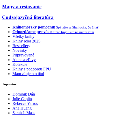
Mapy a cestovanie
Cudzojazyčná literatúra
Knihomoľský pomocník
Spýtajte sa Sherlocka, čo čítať
Odporúčame pre vás
Knižné tipy ušité na mieru vám
Všetky knihy
Knihy roka 2025
Bestsellery
Novinky
Pripravované
Akcie a zľavy
Kolekcie
Knihy s podporou FPU
Mám záujem o titul
Top autori
Dominik Dán
Julie Caplin
Rebecca Yarros
Ana Huang
Sarah J. Maas