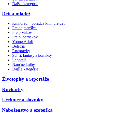
Ďalšie kategórie
Deti a mládež
Knihorad – poradca kníh pre deti
Pre najmenších
Pre prvákov
Pre pubertiakov
Young Adult
Beletria
Rozprávky
Sci-fi, fantasy a komiksy
Leporelá
Náučné knihy
Ďalšie kategórie
Životopisy a reportáže
Kuchárky
Učebnice a slovníky
Náboženstvo a ezoterika