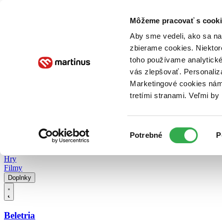
Doručenie
Kníhkupectvá
Knihovrátok
Poukážky
Knižný blog
Kontakt
Môžeme pracovať s cooki
Aby sme vedeli, ako sa na 
zbierame cookies. Niektor
E-knihy
Audioknihy
Hry
Filmy
Knihy
Doplnky
toho používame analytické
vás zlepšovať. Personaliz
Vyhľadávanie
Marketingové cookies nám 
tretími stranami. Veľmi b
Prihlásiť
Vyhľadávanie
Výber
Knihy
Potrebné
P
súhlasu
E-knihy
Audioknihy
Hry
Filmy
Doplnky
Beletria