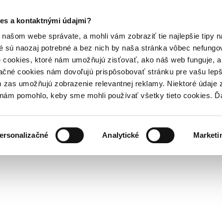
es a kontaktnými údajmi?
našom webe správate, a mohli vám zobraziť tie najlepšie tipy n
é sú naozaj potrebné a bez nich by naša stránka vôbec nefung
 cookies, ktoré nám umožňujú zisťovať, ako náš web funguje, a 
ačné cookies nám dovoľujú prispôsobovať stránku pre vašu lepši
zas umožňujú zobrazenie relevantnej reklamy. Niektoré údaje z
y nám pomohlo, keby sme mohli používať všetky tieto cookies. 
ersonalizačné
Analytické
Marketi