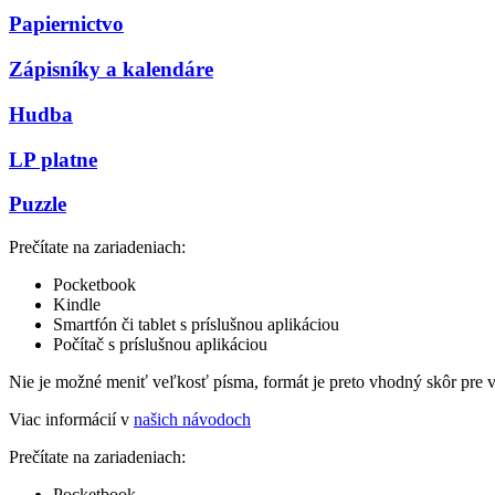
Papiernictvo
Zápisníky a kalendáre
Hudba
LP platne
Puzzle
Prečítate na zariadeniach:
Pocketbook
Kindle
Smartfón či tablet s príslušnou aplikáciou
Počítač s príslušnou aplikáciou
Nie je možné meniť veľkosť písma, formát je preto vhodný skôr pre 
Viac informácií v
našich návodoch
Prečítate na zariadeniach:
Pocketbook