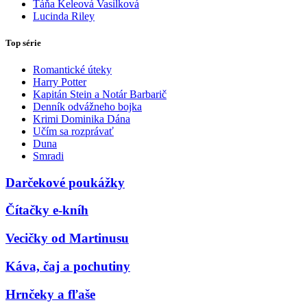
Táňa Keleová Vasilková
Lucinda Riley
Top série
Romantické úteky
Harry Potter
Kapitán Stein a Notár Barbarič
Denník odvážneho bojka
Krimi Dominika Dána
Učím sa rozprávať
Duna
Smradi
Darčekové poukážky
Čítačky e-kníh
Vecičky od Martinusu
Káva, čaj a pochutiny
Hrnčeky a fľaše