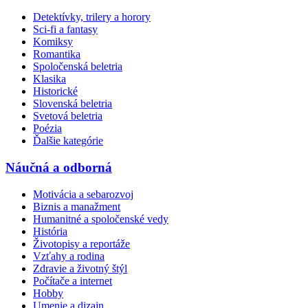
Detektívky, trilery a horory
Sci-fi a fantasy
Komiksy
Romantika
Spoločenská beletria
Klasika
Historické
Slovenská beletria
Svetová beletria
Poézia
Ďalšie kategórie
Náučná a odborná
Motivácia a sebarozvoj
Biznis a manažment
Humanitné a spoločenské vedy
História
Životopisy a reportáže
Vzťahy a rodina
Zdravie a životný štýl
Počítače a internet
Hobby
Umenie a dizajn