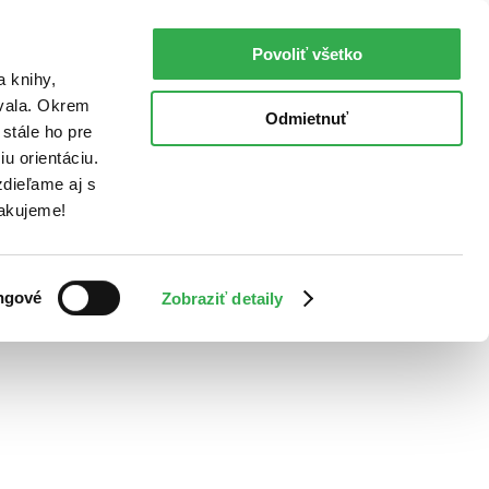
Povoliť všetko
a knihy,
ovala. Okrem
Odmietnuť
stále ho pre
u orientáciu.
dieľame aj s
Ďakujeme!
ngové
Zobraziť detaily