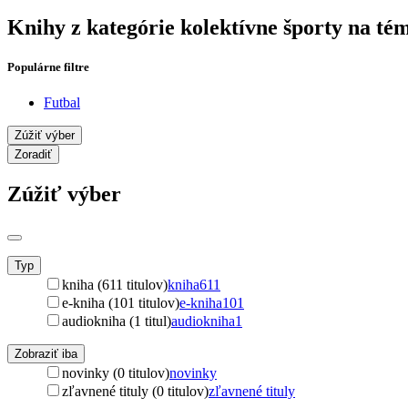
Knihy z kategórie kolektívne športy na té
Populárne filtre
Futbal
Zúžiť výber
Zoradiť
Zúžiť výber
Typ
kniha (611 titulov)
kniha
611
e-kniha (101 titulov)
e-kniha
101
audiokniha (1 titul)
audiokniha
1
Zobraziť iba
novinky (0 titulov)
novinky
zľavnené tituly (0 titulov)
zľavnené tituly